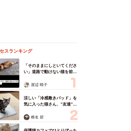
セスランキング
「そのままにしといてくださ
い」道路で動けない猫を前に
返された一言… 懸命に生き
ようとした4日間 「命の重
渡辺 晴子
さはみんな同じ」保護団体代
表の訴え
涼しい「冷感敷きパッド」を
気に入った猫さん、”友達”を
ヨイショヨイショとご招待、
毛づくろいでおもてなし
椎名 碧
保護猫カフェでひとりぼっち