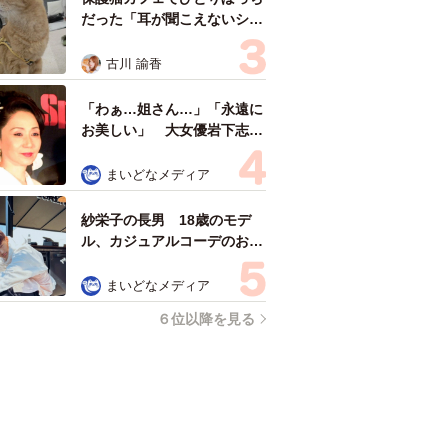
だった「耳が聞こえないシニ
ア猫」と運命の出会い→重度
のペットロスで適応障害だっ
古川 諭香
た女性の人生が一変
「わぁ…姐さん…」「永遠に
お美しい」 大女優岩下志麻
さん、写真家のインスタに登
場
まいどなメディア
紗栄子の長男 18歳のモデ
ル、カジュアルコーデのおし
ゃれ近影が「両親のいいとこ
取りの美しいお顔立ち」 9
まいどなメディア
歳に渡英し全寮制カレッジで
６位以降を見る
学ぶ