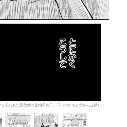
いと振られた男教師と生物学女子』53（小出もと貴さん提供）