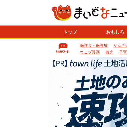
ニ
トップ
おもしろ
ュ
ー
保護犬・保護猫
かんさ
ス
一
ウェブ漫画
観光
子育
覧