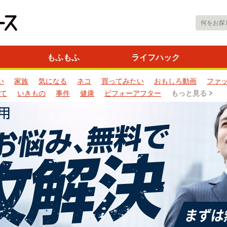
もふもふ
ライフハック
い
家族
気になる
ネコ
買ってみたい
おもしろ動画
ファ
て
いきもの
事件
健康
ビフォーアフター
もっと見る