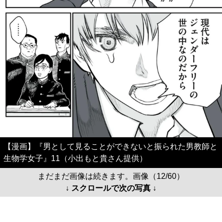
【漫画】『男として見ることができないと振られた男教師と
生物学女子』11（小出もと貴さん提供）
まだまだ画像は続きます。画像（12/60）
↓ スクロールで次の写真 ↓