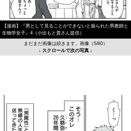
【漫画】『男として見ることができないと振られた男教師と
生物学女子』4（小出もと貴さん提供）
まだまだ画像は続きます。画像（5/60）
↓ スクロールで次の写真 ↓