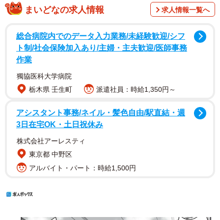
まいどなの求人情報
求人情報一覧へ
総合病院内でのデータ入力業務/未経験歓迎/シフ
ト制/社会保険加入あり/主婦・主夫歓迎/医師事務
作業
獨協医科大学病院
栃木県 壬生町
派遣社員：時給1,350円～
アシスタント事務/ネイル・髪色自由/駅直結・週
3日在宅OK・土日祝休み
株式会社アーレスティ
東京都 中野区
アルバイト・パート：時給1,500円