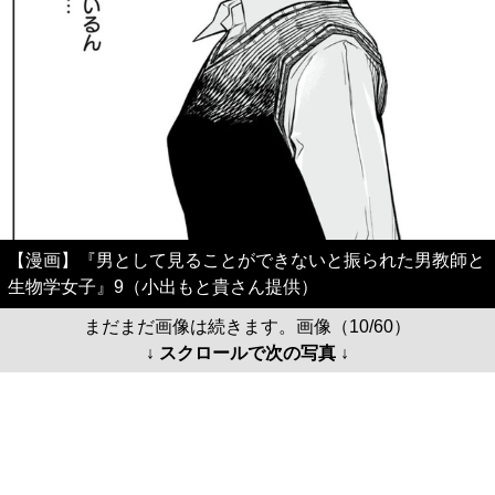
【漫画】『男として見ることができないと振られた男教師と
生物学女子』9（小出もと貴さん提供）
まだまだ画像は続きます。画像（10/60）
↓ スクロールで次の写真 ↓