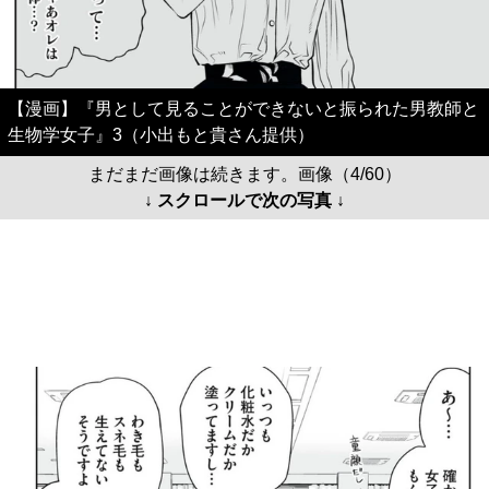
【漫画】『男として見ることができないと振られた男教師と
生物学女子』3（小出もと貴さん提供）
まだまだ画像は続きます。画像（4/60）
↓ スクロールで次の写真 ↓