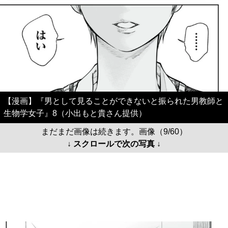
【漫画】『男として見ることができないと振られた男教師と
生物学女子』8（小出もと貴さん提供）
まだまだ画像は続きます。画像（9/60）
↓ スクロールで次の写真 ↓