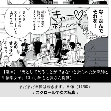
【漫画】『男として見ることができないと振られた男教師と
生物学女子』10（小出もと貴さん提供）
まだまだ画像は続きます。画像（11/60）
↓ スクロールで次の写真 ↓