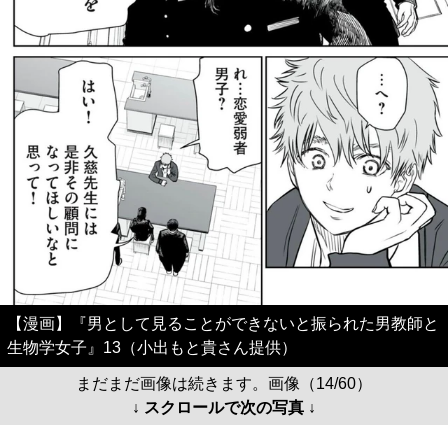
【漫画】『男として見ることができないと振られた男教師と
生物学女子』13（小出もと貴さん提供）
まだまだ画像は続きます。画像（14/60）
↓ スクロールで次の写真 ↓