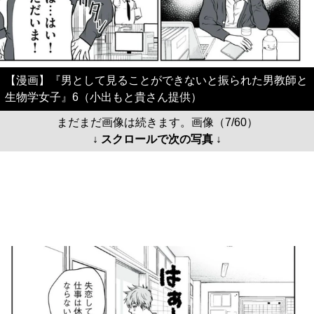
【漫画】『男として見ることができないと振られた男教師と
生物学女子』6（小出もと貴さん提供）
まだまだ画像は続きます。画像（7/60）
↓ スクロールで次の写真 ↓