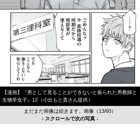
【漫画】『男として見ることができないと振られた男教師と
生物学女子』12（小出もと貴さん提供）
まだまだ画像は続きます。画像（13/60）
↓ スクロールで次の写真 ↓