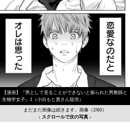
【漫画】『男として見ることができないと振られた男教師と
生物学女子』1（小出もと貴さん提供）
まだまだ画像は続きます。画像（2/60）
↓ スクロールで次の写真 ↓