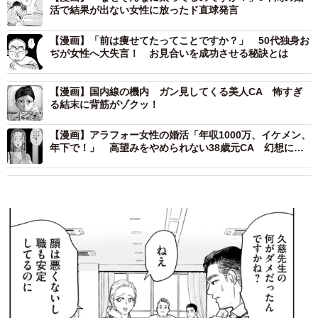
活で結果が出ない女性に放ったド直球発言
【漫画】「前は痩せてたってことですか？」 50代独身お
ぢが女性へ大失言！ お見合いを成功させる秘訣とは
【漫画】国内線の機内 ガン見してくる美人CA 怖すぎ
る結末に背筋がゾクッ！
【漫画】アラフォー女性の婚活「年収1000万、イケメン、
年下で！」 高望みをやめられない38歳元CA 幻想に弄
ばれた婚活女性の末路