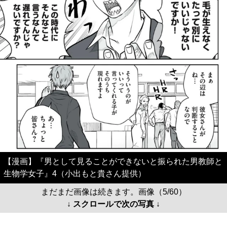
【漫画】『男として見ることができないと振られた男教師と
生物学女子』4（小出もと貴さん提供）
まだまだ画像は続きます。画像（5/60）
↓ スクロールで次の写真 ↓