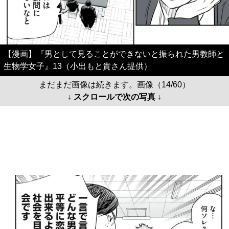
【漫画】『男として見ることができないと振られた男教師と
生物学女子』13（小出もと貴さん提供）
まだまだ画像は続きます。画像（14/60）
↓ スクロールで次の写真 ↓