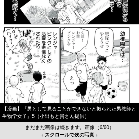
【漫画】『男として見ることができないと振られた男教師と
生物学女子』5（小出もと貴さん提供）
まだまだ画像は続きます。画像（6/60）
↓ スクロールで次の写真 ↓