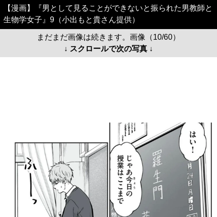
【漫画】『男として見ることができないと振られた男教師と
生物学女子』9（小出もと貴さん提供）
まだまだ画像は続きます。画像（10/60）
↓ スクロールで次の写真 ↓