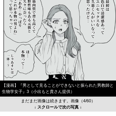
【漫画】『男として見ることができないと振られた男教師と
生物学女子』3（小出もと貴さん提供）
まだまだ画像は続きます。画像（4/60）
↓ スクロールで次の写真 ↓