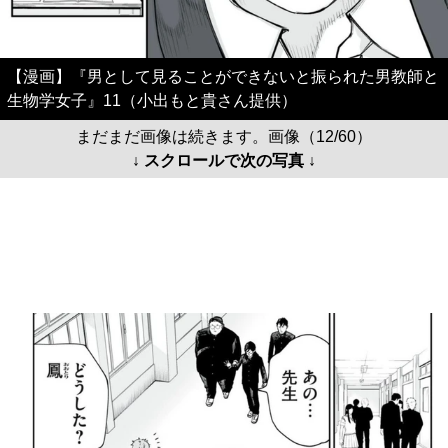
【漫画】『男として見ることができないと振られた男教師と
生物学女子』11（小出もと貴さん提供）
まだまだ画像は続きます。画像（12/60）
↓ スクロールで次の写真 ↓