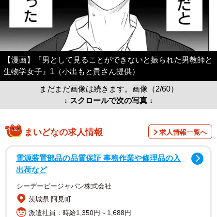
【漫画】『男として見ることができないと振られた男教師と
生物学女子』1（小出もと貴さん提供）
まだまだ画像は続きます。画像（2/60）
↓ スクロールで次の写真 ↓
まいどなの求人情報
求人情報一覧へ
電源装置部品の品質保証 事務作業や修理品の入
出荷など
シーデーピージャパン株式会社
茨城県 阿見町
派遣社員：時給1,350円～1,688円