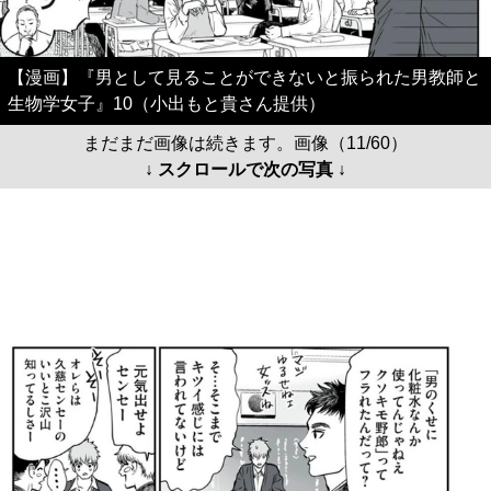
【漫画】『男として見ることができないと振られた男教師と
生物学女子』10（小出もと貴さん提供）
まだまだ画像は続きます。画像（11/60）
↓ スクロールで次の写真 ↓