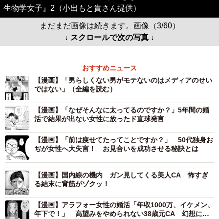
生物学女子』2（小出もと貴さん提供）
まだまだ画像は続きます。画像（3/60）
↓ スクロールで次の写真 ↓
おすすめニュース
【漫画】「男らしくない男がモテないのはメディアのせい
ではない」（全編を読む）
【漫画】「なぜそんなに太ってるのですか？」5年間の婚
活で結果が出ない女性に放ったド直球発言
【漫画】「前は痩せてたってことですか？」 50代独身お
ぢが女性へ大失言！ お見合いを成功させる秘訣とは
【漫画】国内線の機内 ガン見してくる美人CA 怖すぎ
る結末に背筋がゾクッ！
【漫画】アラフォー女性の婚活「年収1000万、イケメン、
年下で！」 高望みをやめられない38歳元CA 幻想に弄