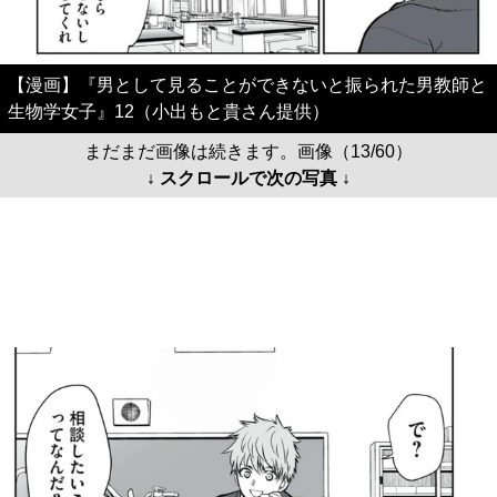
【漫画】『男として見ることができないと振られた男教師と
生物学女子』12（小出もと貴さん提供）
まだまだ画像は続きます。画像（13/60）
↓ スクロールで次の写真 ↓