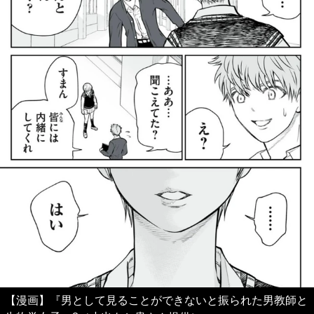
【漫画】『男として見ることができないと振られた男教師と