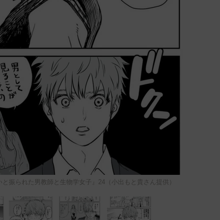
いと振られた男教師と生物学女子』24（小出もと貴さん提供）