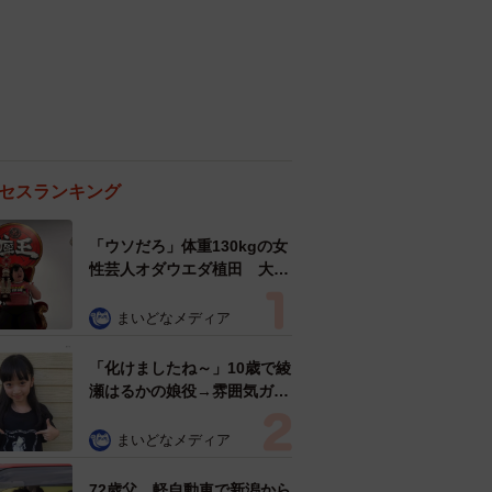
セスランキング
「ウソだろ」体重130kgの女
性芸人オダウエダ植田 大学
時代のほっそり姿に「マジ
で」
まいどなメディア
「化けましたね～」10歳で綾
瀬はるかの娘役→雰囲気ガラ
リの18歳に成長 「メイクで
雰囲気が」「宝塚に入れそ
まいどなメディア
う」
72歳父、軽自動車で新潟から