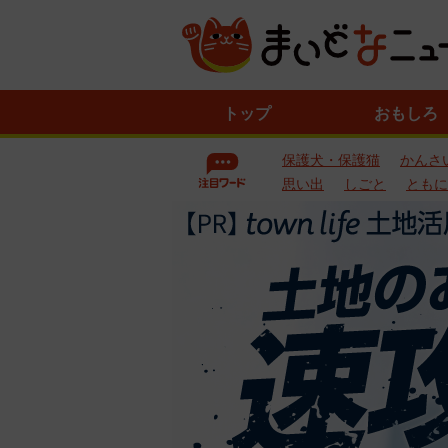
ニ
トップ
おもしろ
ュ
ー
保護犬・保護猫
かんさ
ス
一
思い出
しごと
ともに
覧