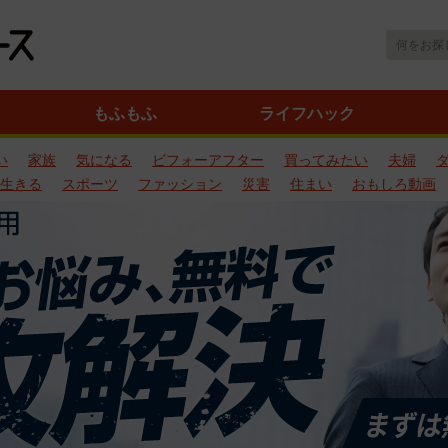
もふもふ
ライフハック
い
家族
気になる
ビフォーアフター
買ってみたい
夫婦
生きる
スポーツ
ファッション
災害
住まい
おもしろ動画