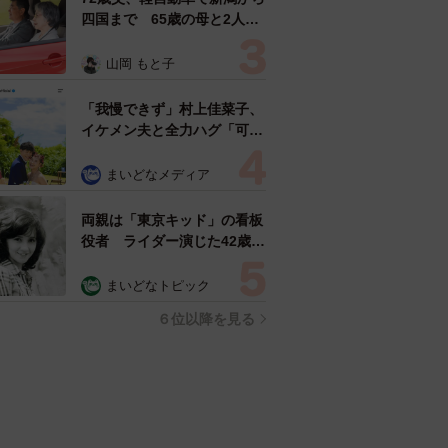
四国まで 65歳の母と2人で
3泊4日の旅 パーキングの休
憩まで分刻み… 「大学生で
山岡 もと子
も組まねえよ！」
「我慢できず」村上佳菜子、
イケメン夫と全力ハグ「可愛
いふたり」「素敵なご夫婦」
まいどなメディア
両親は「東京キッド」の看板
役者 ライダー演じた42歳元
俳優が再婚妻との「ウエディ
ングフォト」計画を明言
まいどなトピック
「センスあるカメラマン求
６位以降を見る
む」