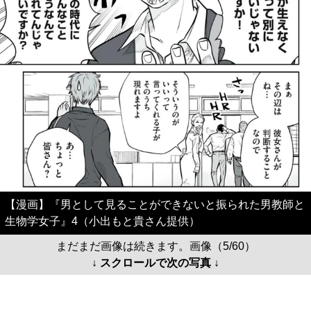
【漫画】『男として見ることができないと振られた男教師と
生物学女子』4（小出もと貴さん提供）
まだまだ画像は続きます。画像（5/60）
↓ スクロールで次の写真 ↓