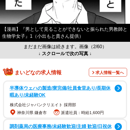
【漫画】『男として見ることができないと振られた男教師と
生物学女子』1（小出もと貴さん提供）
まだまだ画像は続きます。画像（2/60）
↓ スクロールで次の写真 ↓
まいどなの求人情報
求人情報一覧へ
半導体ウェハの製造/寮完備/社員食堂あり/長期休
暇あり/未経験OK
株式会社ジャパンクリエイト 採用部
神奈川県 鎌倉市
派遣社員：時給1,600円
調剤薬局の医療事務/未経験歓迎/主婦 歓迎/日祝休