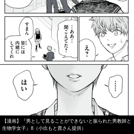
【漫画】『男として見ることができないと振られた男教師と
生物学女子』8（小出もと貴さん提供）