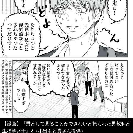
【漫画】『男として見ることができないと振られた男教師と
生物学女子』2（小出もと貴さん提供）