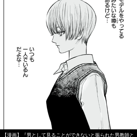
【漫画】『男として見ることができないと振られた男教師と