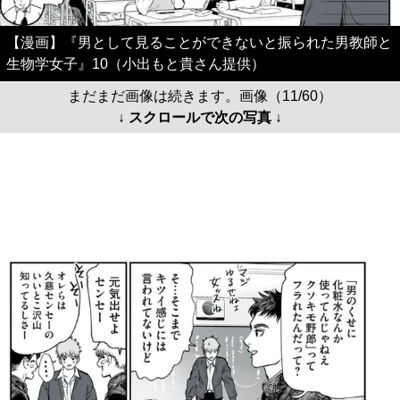
【漫画】『男として見ることができないと振られた男教師と
生物学女子』10（小出もと貴さん提供）
まだまだ画像は続きます。画像（11/60）
↓ スクロールで次の写真 ↓