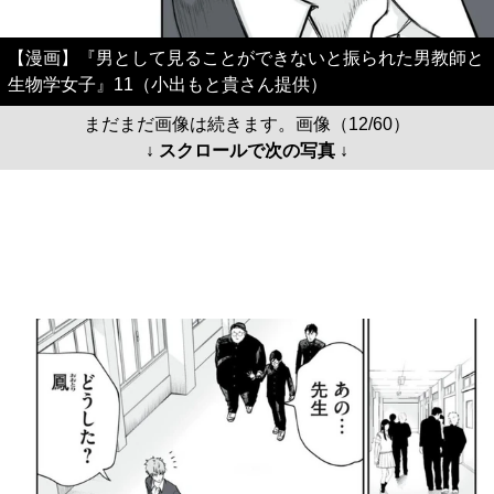
【漫画】『男として見ることができないと振られた男教師と
生物学女子』11（小出もと貴さん提供）
まだまだ画像は続きます。画像（12/60）
↓ スクロールで次の写真 ↓