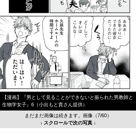
【漫画】『男として見ることができないと振られた男教師と
生物学女子』6（小出もと貴さん提供）
まだまだ画像は続きます。画像（7/60）
↓ スクロールで次の写真 ↓