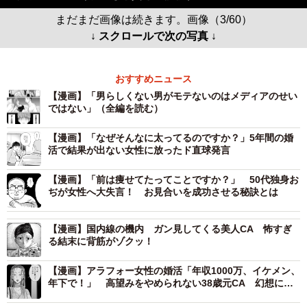
まだまだ画像は続きます。画像（3/60）
↓ スクロールで次の写真 ↓
おすすめニュース
【漫画】「男らしくない男がモテないのはメディアのせい
ではない」（全編を読む）
【漫画】「なぜそんなに太ってるのですか？」5年間の婚
活で結果が出ない女性に放ったド直球発言
【漫画】「前は痩せてたってことですか？」 50代独身お
ぢが女性へ大失言！ お見合いを成功させる秘訣とは
【漫画】国内線の機内 ガン見してくる美人CA 怖すぎ
る結末に背筋がゾクッ！
【漫画】アラフォー女性の婚活「年収1000万、イケメン、
年下で！」 高望みをやめられない38歳元CA 幻想に弄
ばれた婚活女性の末路