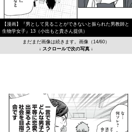
【漫画】『男として見ることができないと振られた男教師と
生物学女子』13（小出もと貴さん提供）
まだまだ画像は続きます。画像（14/60）
↓ スクロールで次の写真 ↓