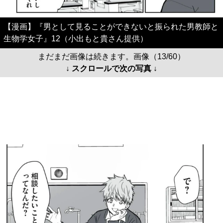
【漫画】『男として見ることができないと振られた男教師と
生物学女子』12（小出もと貴さん提供）
まだまだ画像は続きます。画像（13/60）
↓ スクロールで次の写真 ↓