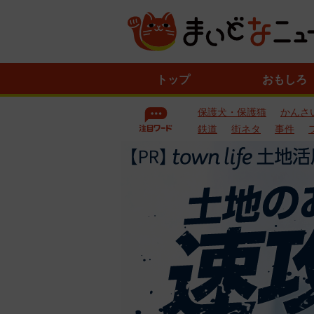
ニ
トップ
おもしろ
ュ
ー
保護犬・保護猫
かんさ
ス
一
鉄道
街ネタ
事件
覧