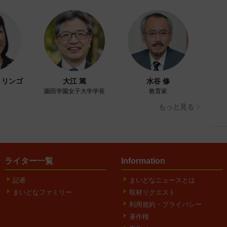
・リンゴ
大江 篤
水谷 修
園田学園女子大学学長
教育家
もっと見る
ライター一覧
Information
記者
まいどなニュースとは
まいどなファミリー
取材リクエスト
利用規約・プライバシー
著作権