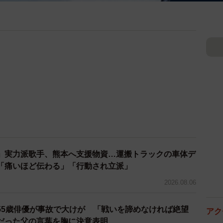
ク
」実力派歌手、熊本へ支援物資…運搬トラックの車体デ
「痛いほど伝わる」「行動され立派」
2026.08.06
55歳俳優が事故で大けが 「戦いを諦めなければ絶望
アク
だった父の言葉を胸に決意表明