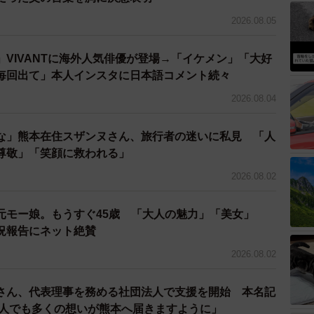
2026.08.05
VIVANTに海外人気俳優が登場→「イケメン」「大好
毎回出て」本人インスタに日本語コメント続々
2026.08.04
な」熊本在住スザンヌさん、旅行者の迷いに私見 「人
尊敬」「笑顔に救われる」
2026.08.02
元モー娘。もうすぐ45歳 「大人の魅力」「美女」
況報告にネット絶賛
2026.08.02
さん、代表理事を務める社団法人で支援を開始 本名記
一人でも多くの想いが熊本へ届きますように」