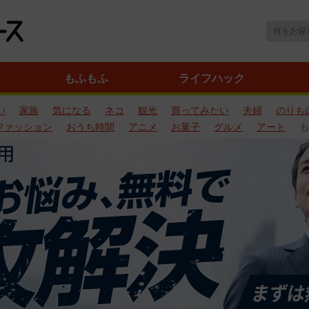
もふもふ
ライフハック
い
家族
気になる
ネコ
観光
買ってみたい
夫婦
のりも
ファッション
おうち時間
アニメ
お菓子
グルメ
アート
も