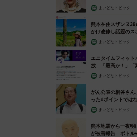
まいどなトピック
熊本在住スザンヌ3
かけ改修し話題のス
まいどなトピック
エニタイムフィット
放 「最高か！」「
まいどなトピック
がん公表の桐谷さん
ったdポイントでは
まいどなトピック
熊本地震から一夜明
が被害報告 ボトル