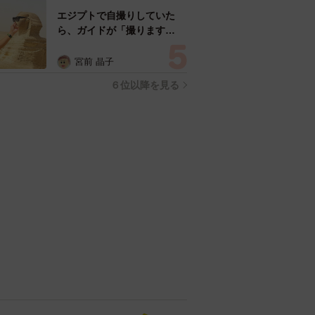
エジプトで自撮りしていた
ら、ガイドが「撮ります
よ！」→ノリノリでポーズを
取っていたら……スマホを返
宮前 晶子
してもらえない 「日本人は
６位以降を見る
カモ代表かも」「私は6時間
で3万円払った」