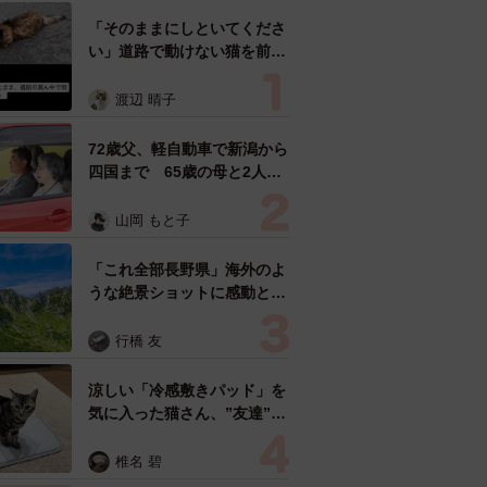
「そのままにしといてくださ
い」道路で動けない猫を前に
返された一言… 懸命に生き
ようとした4日間 「命の重
渡辺 晴子
さはみんな同じ」保護団体代
表の訴え
72歳父、軽自動車で新潟から
四国まで 65歳の母と2人で
3泊4日の旅 パーキングの休
憩まで分刻み… 「大学生で
山岡 もと子
も組まねえよ！」
「これ全部長野県」海外のよ
うな絶景ショットに感動と反
響「離れてからいいところだ
ったんだって気づいた」
行橋 友
涼しい「冷感敷きパッド」を
気に入った猫さん、”友達”を
ヨイショヨイショとご招待、
毛づくろいでおもてなし
椎名 碧