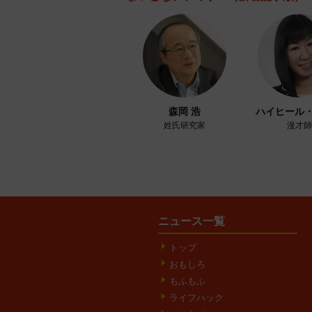
森岡 浩
ハイヒール
姓氏研究家
漫才師
ニュース一覧
トップ
おもしろ
もふもふ
ライフハック