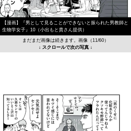
【漫画】『男として見ることができないと振られた男教師と
生物学女子』10（小出もと貴さん提供）
まだまだ画像は続きます。画像（11/60）
↓ スクロールで次の写真 ↓