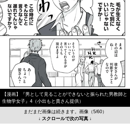
【漫画】『男として見ることができないと振られた男教師と
生物学女子』4（小出もと貴さん提供）
まだまだ画像は続きます。画像（5/60）
↓ スクロールで次の写真 ↓