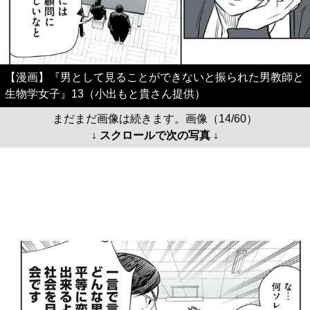
【漫画】『男として見ることができないと振られた男教師と
生物学女子』13（小出もと貴さん提供）
まだまだ画像は続きます。画像（14/60）
↓ スクロールで次の写真 ↓