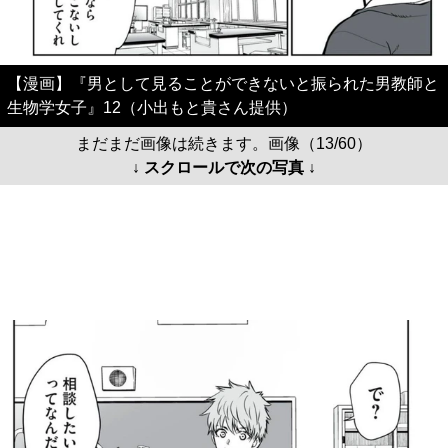
【漫画】『男として見ることができないと振られた男教師と
生物学女子』12（小出もと貴さん提供）
まだまだ画像は続きます。画像（13/60）
↓ スクロールで次の写真 ↓