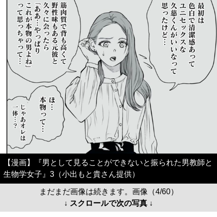
【漫画】『男として見ることができないと振られた男教師と
生物学女子』3（小出もと貴さん提供）
まだまだ画像は続きます。画像（4/60）
↓ スクロールで次の写真 ↓