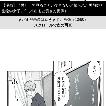
【漫画】『男として見ることができないと振られた男教師と
生物学女子』9（小出もと貴さん提供）
まだまだ画像は続きます。画像（10/60）
↓ スクロールで次の写真 ↓