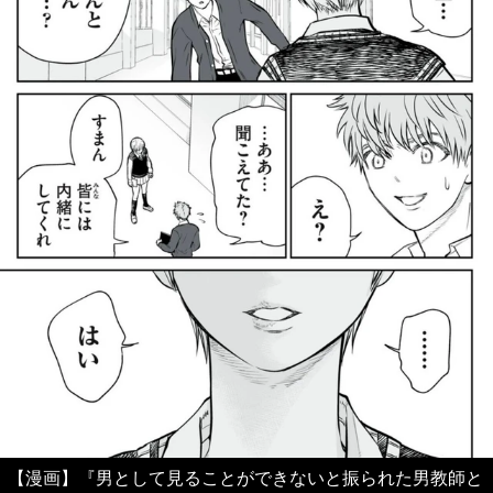
【漫画】『男として見ることができないと振られた男教師と