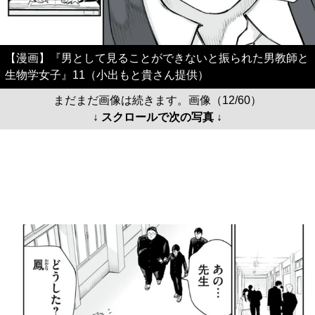
【漫画】『男として見ることができないと振られた男教師と
生物学女子』11（小出もと貴さん提供）
まだまだ画像は続きます。画像（12/60）
↓ スクロールで次の写真 ↓