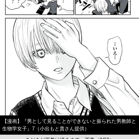
【漫画】『男として見ることができないと振られた男教師と
生物学女子』7（小出もと貴さん提供）