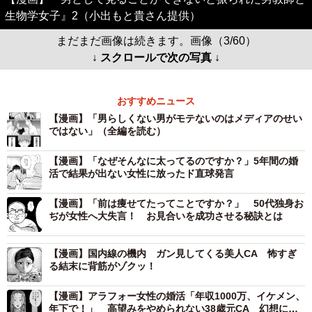
生物学女子』2（小出もと貴さん提供）
まだまだ画像は続きます。画像（3/60）
↓ スクロールで次の写真 ↓
おすすめニュース
【漫画】「男らしくない男がモテないのはメディアのせい
ではない」（全編を読む）
【漫画】「なぜそんなに太ってるのですか？」5年間の婚
活で結果が出ない女性に放ったド直球発言
【漫画】「前は痩せてたってことですか？」 50代独身お
ぢが女性へ大失言！ お見合いを成功させる秘訣とは
【漫画】国内線の機内 ガン見してくる美人CA 怖すぎ
る結末に背筋がゾクッ！
【漫画】アラフォー女性の婚活「年収1000万、イケメン、
年下で！」 高望みをやめられない38歳元CA 幻想に弄