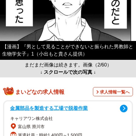
【漫画】『男として見ることができないと振られた男教師と
生物学女子』1（小出もと貴さん提供）
まだまだ画像は続きます。画像（2/60）
↓ スクロールで次の写真 ↓
まいどなの求人情報
求人情報一覧へ
金属部品を製造する工場で脱着作業
キャリアワン株式会社
富山県 滑川市
派遣社員：時給1,400円～1,500円