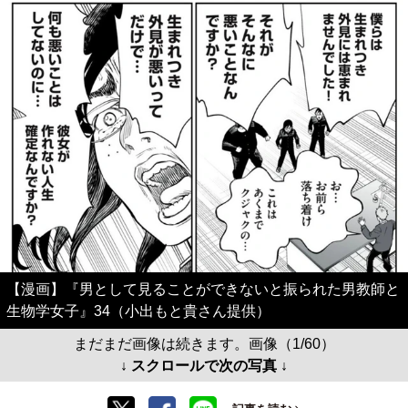
【漫画】『男として見ることができないと振られた男教師と
生物学女子』34（小出もと貴さん提供）
まだまだ画像は続きます。画像（1/60）
↓ スクロールで次の写真 ↓