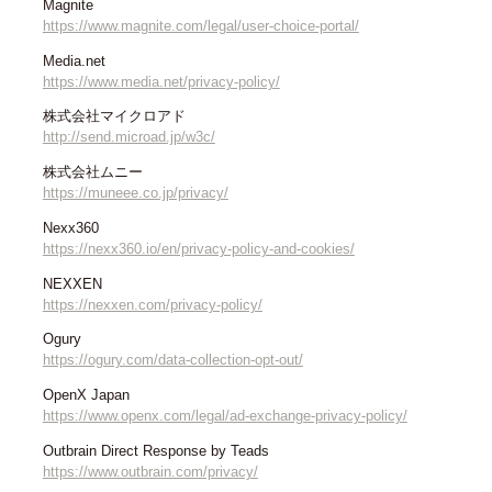
Magnite
https://www.magnite.com/legal/user-choice-portal/
Media.net
https://www.media.net/privacy-policy/
株式会社マイクロアド
http://send.microad.jp/w3c/
株式会社ムニー
https://muneee.co.jp/privacy/
Nexx360
https://nexx360.io/en/privacy-policy-and-cookies/
NEXXEN
https://nexxen.com/privacy-policy/
Ogury
https://ogury.com/data-collection-opt-out/
OpenX Japan
https://www.openx.com/legal/ad-exchange-privacy-policy/
Outbrain Direct Response by Teads
https://www.outbrain.com/privacy/