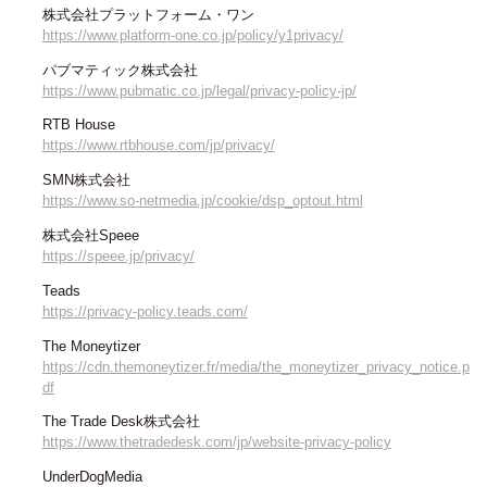
株式会社プラットフォーム・ワン
https://www.platform-one.co.jp/policy/y1privacy/
パブマティック株式会社
https://www.pubmatic.co.jp/legal/privacy-policy-jp/
RTB House
https://www.rtbhouse.com/jp/privacy/
SMN株式会社
https://www.so-netmedia.jp/cookie/dsp_optout.html
株式会社Speee
https://speee.jp/privacy/
Teads
https://privacy-policy.teads.com/
The Moneytizer
https://cdn.themoneytizer.fr/media/the_moneytizer_privacy_notice.p
df
The Trade Desk株式会社
https://www.thetradedesk.com/jp/website-privacy-policy
UnderDogMedia