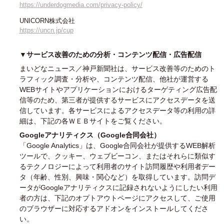
https://underdogmedia.com/privacy-policy/
UNICORN株式会社
https://uncn.jp/cup
▼サービス改善のための分析・コンテンツ配信・広告配信
まいどなニュース／神戸新聞社は、サービス改善等のためのト
ラフィック調査・分析や、コンテンツ配信、他社が運営する
WEBサイトやアプリケーションにおけるターゲティング広告配
信等のため、第三者が提供するサービスにアクセスデータを送
信しています。各サービスによるアクセスデータ等の利用の詳
細は、下記の各ＷＥＢサイトをご覧ください。
Googleアナリティクス（Google合同会社）
「Google Analytics」は、Google合同会社が提供するWEB解析
ツールで、クッキー、ウェブビーコン、またはそれらに類似す
るテクノロジーによって利用者のサイト訪問履歴や利用者デー
タ（年齢、性別、興味・関心など）を取得しています。訪問デ
ータがGoogleアナリティクスに記録されないようにしたい利用
者の方は、下記のオプトアウトページにアクセスして、ご使用
のブラウザーに対応するアドオンをインストールしてくださ
い。