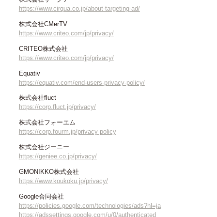
https://www.cirqua.co.jp/about-targeting-ad/
株式会社CMerTV
https://www.criteo.com/jp/privacy/
CRITEO株式会社
https://www.criteo.com/jp/privacy/
Equativ
https://equativ.com/end-users-privacy-policy/
株式会社fluct
https://corp.fluct.jp/privacy/
株式会社フォーエム
https://corp.fourm.jp/privacy-policy
株式会社ジーニー
https://geniee.co.jp/privacy/
GMONIKKO株式会社
https://www.koukoku.jp/privacy/
Google合同会社
https://policies.google.com/technologies/ads?hl=ja
https://adssettings.google.com/u/0/authenticated