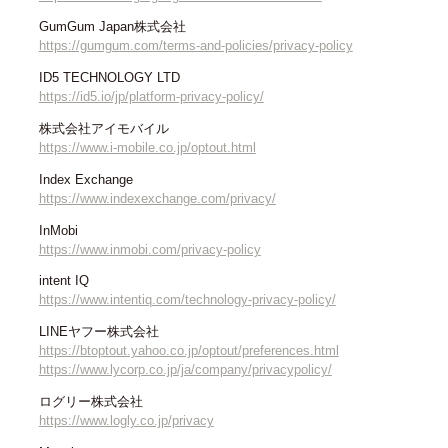
GumGum Japan株式会社
https://gumgum.com/terms-and-policies/privacy-policy
ID5 TECHNOLOGY LTD
https://id5.io/jp/platform-privacy-policy/
株式会社アイモバイル
https://www.i-mobile.co.jp/optout.html
Index Exchange
https://www.indexexchange.com/privacy/
InMobi
https://www.inmobi.com/privacy-policy
intent IQ
https://www.intentiq.com/technology-privacy-policy/
LINEヤフー株式会社
https://btoptout.yahoo.co.jp/optout/preferences.html
https://www.lycorp.co.jp/ja/company/privacypolicy/
ログリー株式会社
https://www.logly.co.jp/privacy