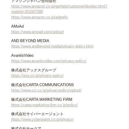
アマゾンジャパン合同会社
https://www.amazon.co.jp/gp/help/customer/display.html?
nodeId=201047280
https://www.amazon.co.jp/adprefs
AMoAd
https://www.amoad.com/optout/
AND BEYOND MEDIA
https://www.andbeyond.media/privacy-policy.html
AvantisVideo
https://www.avantisvideo.com/privacy-policy/
株式会社アックスグループ
https://axg.co.jp/privacy-policy/
株式会社CARTA COMMUNICATIONS
https://www.cci.co.jp/privacypolicy/optout/
株式会社CARTA MARKETING FIRM
https://carta-marketing-firm.co.jp/policy/
株式会社サイバーエージェント
https://www.cyberagent.co.jp/privacy/
株式会社サークア