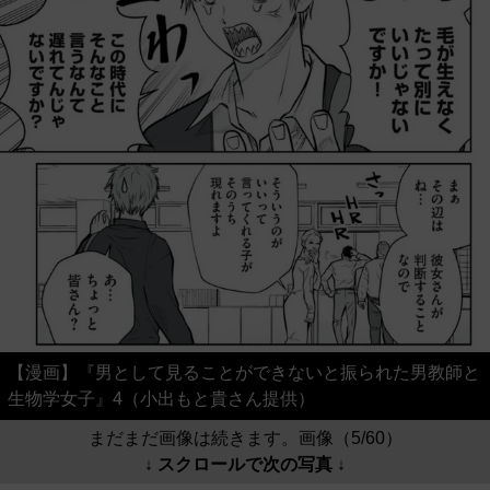
【漫画】『男として見ることができないと振られた男教師と
生物学女子』4（小出もと貴さん提供）
まだまだ画像は続きます。画像（5/60）
↓ スクロールで次の写真 ↓