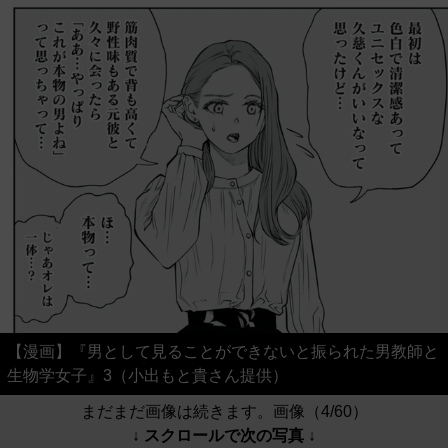
【漫画】『男として見ることができないと振られた男教師と
生物学女子』3（小出もと貴さん提供）
まだまだ画像は続きます。画像（4/60）
↓ スクロールで次の写真 ↓