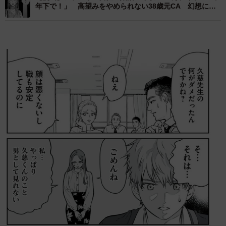
年下で！」 高望みをやめられない38歳元CA 幻想に弄
ばれた婚活女性の末路