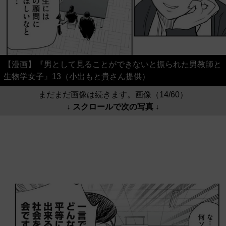
【漫画】『男として見ることができないと振られた男教師と
生物学女子』13（小出もと貴さん提供）
まだまだ画像は続きます。画像（14/60）
↓ スクロールで次の写真 ↓