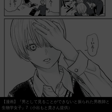
【漫画】『男として見ることができないと振られた男教師と
生物学女子』7（小出もと貴さん提供）