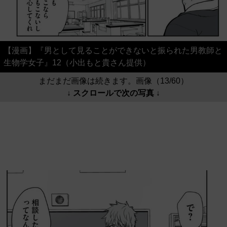
【漫画】『男として見ることができないと振られた男教師と
生物学女子』12（小出もと貴さん提供）
まだまだ画像は続きます。画像（13/60）
↓ スクロールで次の写真 ↓