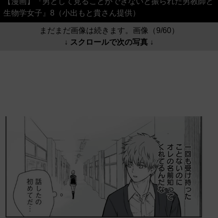
【漫画】『男として見ることができないと振られた男教師と
生物学女子』8（小出もと貴さん提供）
まだまだ画像は続きます。画像（9/60）
↓ スクロールで次の写真 ↓