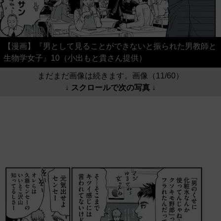
【漫画】『男として見ることができないと振られた男教師と
生物学女子』10（小出もと貴さん提供）
まだまだ画像は続きます。画像（11/60）
↓ スクロールで次の写真 ↓