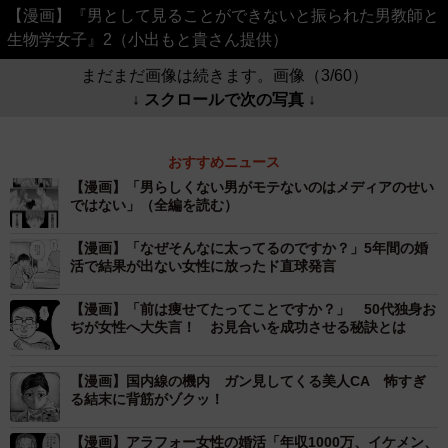
【漫画】『男として見ることができないと振られた男教師と
生物学女子』2（小出もと貴さん提供）
まだまだ画像は続きます。画像（3/60）
↓ スクロールで次の写真 ↓
おすすめニュース
【漫画】「男らしくない男がモテないのはメディアのせい
ではない」（全編を読む）
【漫画】「なぜそんなに太ってるのですか？」5年間の婚
活で結果が出ない女性に放ったド直球発言
【漫画】「前は痩せてたってことですか？」 50代独身お
ぢが女性へ大失言！ お見合いを成功させる秘訣とは
【漫画】国内線の機内 ガン見してくる美人CA 怖すぎ
る結末に背筋がゾクッ！
【漫画】アラフォー女性の婚活「年収1000万、イケメン、