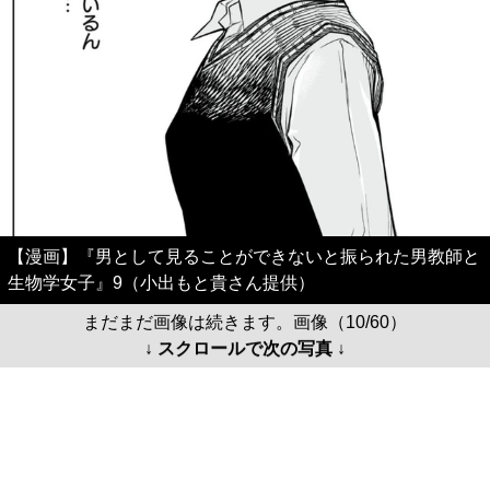
【漫画】『男として見ることができないと振られた男教師と
生物学女子』9（小出もと貴さん提供）
まだまだ画像は続きます。画像（10/60）
↓ スクロールで次の写真 ↓