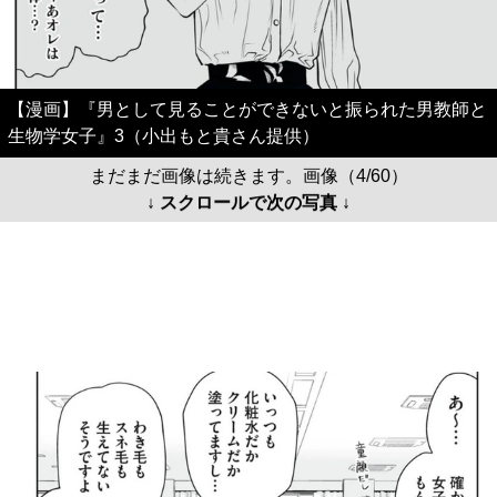
【漫画】『男として見ることができないと振られた男教師と
生物学女子』3（小出もと貴さん提供）
まだまだ画像は続きます。画像（4/60）
↓ スクロールで次の写真 ↓