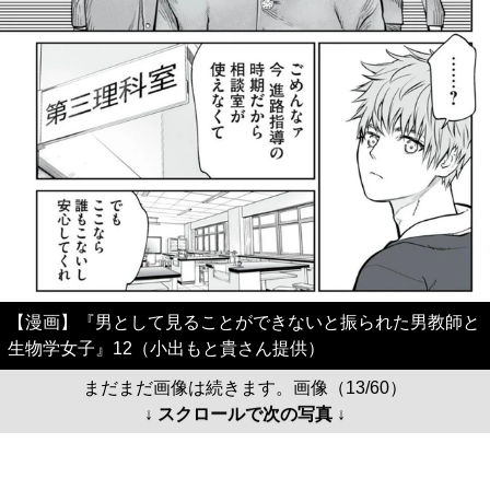
【漫画】『男として見ることができないと振られた男教師と
生物学女子』12（小出もと貴さん提供）
まだまだ画像は続きます。画像（13/60）
↓ スクロールで次の写真 ↓