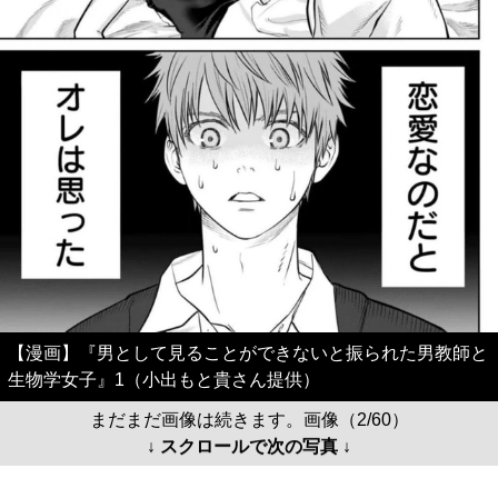
【漫画】『男として見ることができないと振られた男教師と
生物学女子』1（小出もと貴さん提供）
まだまだ画像は続きます。画像（2/60）
↓ スクロールで次の写真 ↓