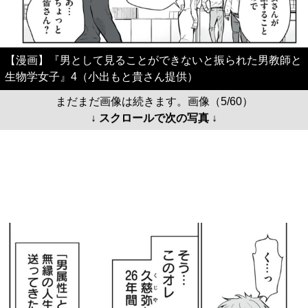
【漫画】『男として見ることができないと振られた男教師と
生物学女子』4（小出もと貴さん提供）
まだまだ画像は続きます。画像（5/60）
↓ スクロールで次の写真 ↓