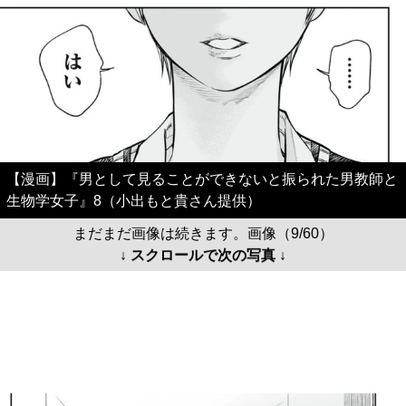
【漫画】『男として見ることができないと振られた男教師と
生物学女子』8（小出もと貴さん提供）
まだまだ画像は続きます。画像（9/60）
↓ スクロールで次の写真 ↓