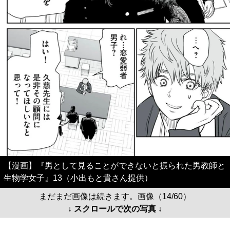
【漫画】『男として見ることができないと振られた男教師と
生物学女子』13（小出もと貴さん提供）
まだまだ画像は続きます。画像（14/60）
↓ スクロールで次の写真 ↓