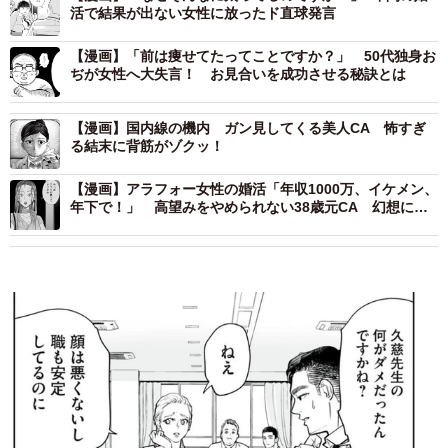
活で結果が出ない女性に放ったド直球発言
【漫画】「前は痩せてたってことですか？」 50代独身お
ぢが女性へ大失言！ お見合いを成功させる秘訣とは
【漫画】国内線の機内 ガン見してくる美人CA 怖すぎ
る結末に背筋がゾクッ！
【漫画】アラフォー女性の婚活「年収1000万、イケメン、
年下で！」 高望みをやめられない38歳元CA 幻想に弄
ばれた婚活女性の末路