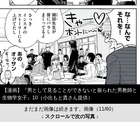
【漫画】『男として見ることができないと振られた男教師と
生物学女子』10（小出もと貴さん提供）
まだまだ画像は続きます。画像（11/60）
↓ スクロールで次の写真 ↓