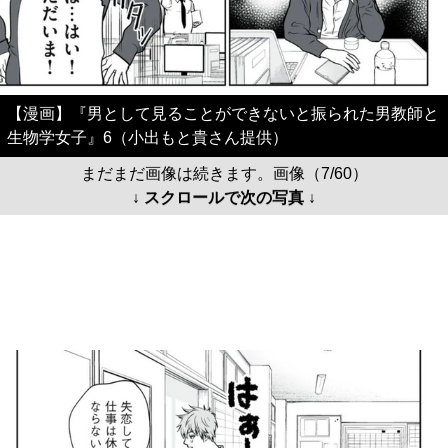
【漫画】『男として見ることができないと振られた男教師と
生物学女子』6（小出もと貴さん提供）
まだまだ画像は続きます。画像（7/60）
↓ スクロールで次の写真 ↓