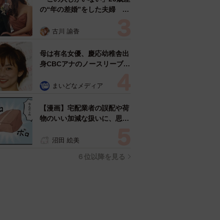
の“年の差婚”をした夫婦 出
会いは？反対する声はなかっ
た？ 今の思いを聞いた
古川 諭香
母は有名女優、慶応幼稚舎出
身CBCアナのノースリーブ姿
「育ちの良さが表情に表れて
る」「天使の笑顔」
まいどなメディア
【漫画】宅配業者の誤配や荷
物のいい加減な扱いに、思わ
ず「本人が謝りに来い！」…
これってカスハラになります
沼田 絵美
か？
６位以降を見る