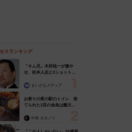
セスランキング
「キム兄」木村祐一が激や
せ、松本人志と2ショット
「一瞬、分からなかったわ」
「テキヤの兄さん」
まいどなメディア
お祭りの夜の駅のトイレ 捨
てられた1匹の金魚は酸欠状
態だった 塩水浴で元気取り
戻し白点病の治療も奏功した
中将 タカノリ
「この人しかいない」26歳差