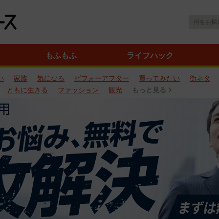
もふもふ
ライフハック
い
家族
気になる
ビフォーアフター
買ってみたい
街ネタ
ともに生きる
ファッション
観光
もっと見る