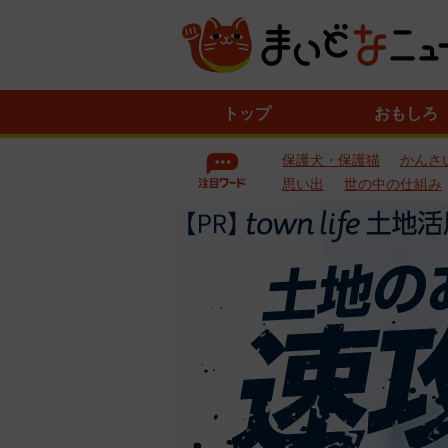
ニ
トップ
おもしろ
ュ
ー
保護犬・保護猫
かんさ
ス
一
思い出
世の中の仕組み
覧