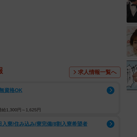
報
求人情報一覧へ
/無資格OK
1,300円～1,625円
入寮/住み込み/寮完備/8割入寮希望者