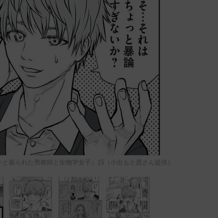
いと振られた男教師と生物学女子』15（小出もと貴さん提供）