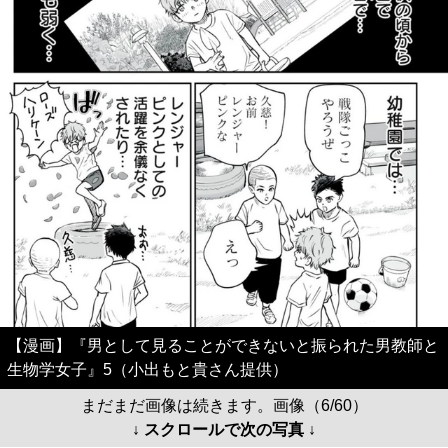
【漫画】『男として見ることができないと振られた男教師と
生物学女子』5（小出もと貴さん提供）
まだまだ画像は続きます。画像（6/60）
↓ スクロールで次の写真 ↓