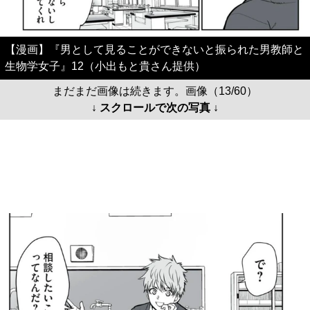
【漫画】『男として見ることができないと振られた男教師と
生物学女子』12（小出もと貴さん提供）
まだまだ画像は続きます。画像（13/60）
↓ スクロールで次の写真 ↓