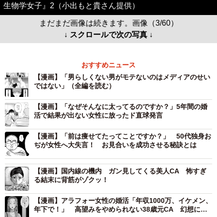
生物学女子』2（小出もと貴さん提供）
まだまだ画像は続きます。画像（3/60）
↓ スクロールで次の写真 ↓
おすすめニュース
【漫画】「男らしくない男がモテないのはメディアのせい
ではない」（全編を読む）
【漫画】「なぜそんなに太ってるのですか？」5年間の婚
活で結果が出ない女性に放ったド直球発言
【漫画】「前は痩せてたってことですか？」 50代独身お
ぢが女性へ大失言！ お見合いを成功させる秘訣とは
【漫画】国内線の機内 ガン見してくる美人CA 怖すぎ
る結末に背筋がゾクッ！
【漫画】アラフォー女性の婚活「年収1000万、イケメン、
年下で！」 高望みをやめられない38歳元CA 幻想に弄