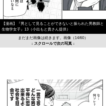
【漫画】『男として見ることができないと振られた男教師と
生物学女子』13（小出もと貴さん提供）
まだまだ画像は続きます。画像（14/60）
↓ スクロールで次の写真 ↓