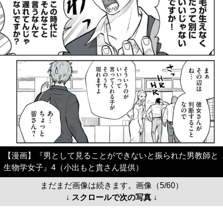
【漫画】『男として見ることができないと振られた男教師と
生物学女子』4（小出もと貴さん提供）
まだまだ画像は続きます。画像（5/60）
↓ スクロールで次の写真 ↓