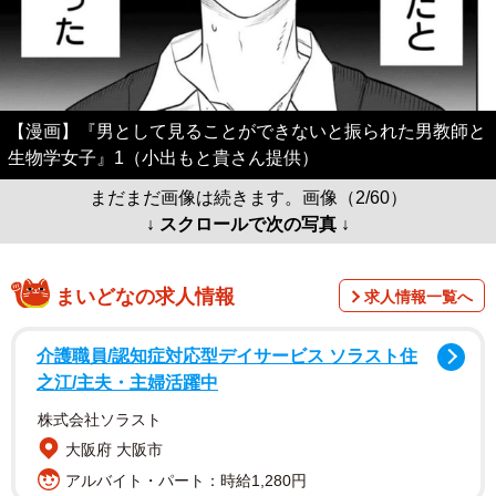
【漫画】『男として見ることができないと振られた男教師と
生物学女子』1（小出もと貴さん提供）
まだまだ画像は続きます。画像（2/60）
↓ スクロールで次の写真 ↓
まいどなの求人情報
求人情報一覧へ
介護職員/認知症対応型デイサービス ソラスト住
之江/主夫・主婦活躍中
株式会社ソラスト
大阪府 大阪市
アルバイト・パート：時給1,280円