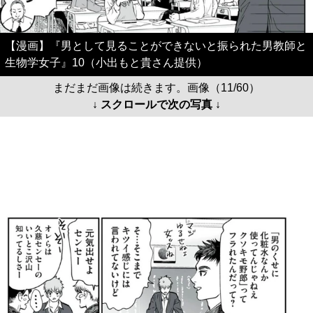
【漫画】『男として見ることができないと振られた男教師と
生物学女子』10（小出もと貴さん提供）
まだまだ画像は続きます。画像（11/60）
↓ スクロールで次の写真 ↓