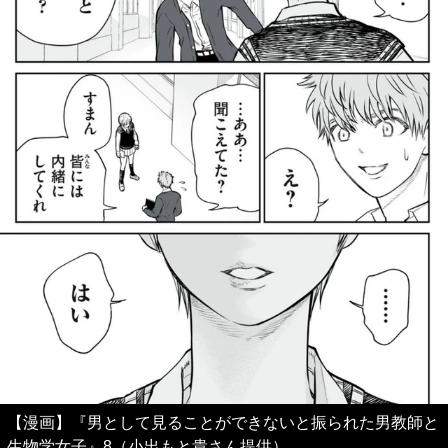
【漫画】『男として見ることができないと振られた男教師と
生物学女子』8（小出もと貴さん提供）