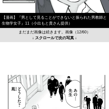
【漫画】『男として見ることができないと振られた男教師と
生物学女子』11（小出もと貴さん提供）
まだまだ画像は続きます。画像（12/60）
↓ スクロールで次の写真 ↓