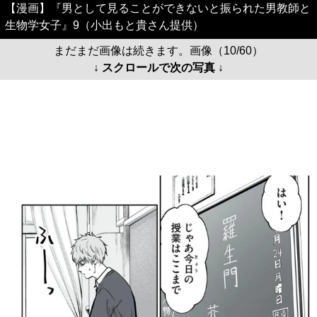
【漫画】『男として見ることができないと振られた男教師と
生物学女子』9（小出もと貴さん提供）
まだまだ画像は続きます。画像（10/60）
↓ スクロールで次の写真 ↓