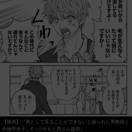
【漫画】『男として見ることができないと振られた男教師と
生物学女子』4（小出もと貴さん提供）