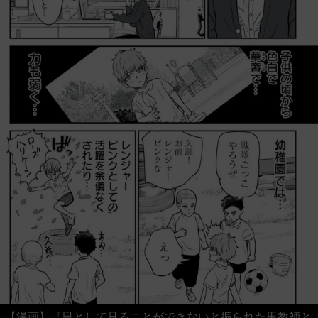
【漫画】『男として見ることができないと振られた男教師と