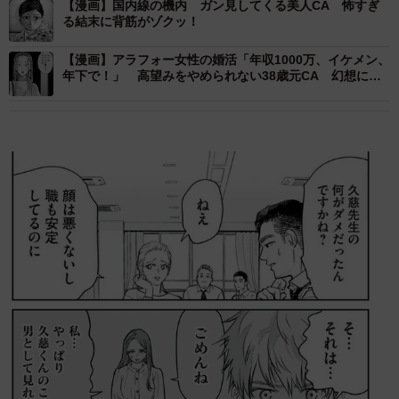
【漫画】国内線の機内 ガン見してくる美人CA 怖すぎ
る結末に背筋がゾクッ！
【漫画】アラフォー女性の婚活「年収1000万、イケメン、
年下で！」 高望みをやめられない38歳元CA 幻想に弄
ばれた婚活女性の末路