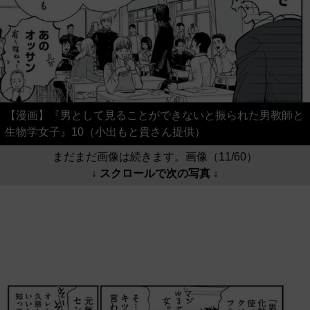
【漫画】『男として見ることができないと振られた男教師と
生物学女子』10（小出もと貴さん提供）
まだまだ画像は続きます。画像（11/60）
↓ スクロールで次の写真 ↓