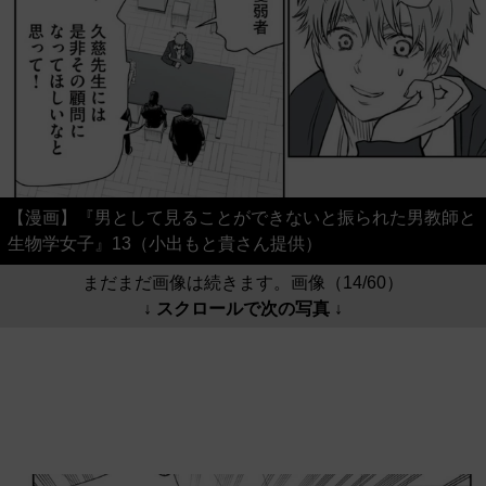
【漫画】『男として見ることができないと振られた男教師と
生物学女子』13（小出もと貴さん提供）
まだまだ画像は続きます。画像（14/60）
↓ スクロールで次の写真 ↓