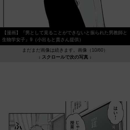
【漫画】『男として見ることができないと振られた男教師と
生物学女子』9（小出もと貴さん提供）
まだまだ画像は続きます。画像（10/60）
↓ スクロールで次の写真 ↓