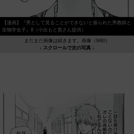
【漫画】『男として見ることができないと振られた男教師と
生物学女子』8（小出もと貴さん提供）
まだまだ画像は続きます。画像（9/60）
↓ スクロールで次の写真 ↓