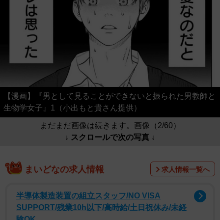
【漫画】『男として見ることができないと振られた男教師と
生物学女子』1（小出もと貴さん提供）
まだまだ画像は続きます。画像（2/60）
↓ スクロールで次の写真 ↓
まいどなの求人情報
求人情報一覧へ
半導体製造装置の組立スタッフ/NO VISA
SUPPORT/残業10h以下/高時給/土日祝休み/未経
験OK