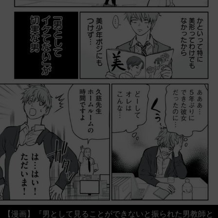
【漫画】『男として見ることができないと振られた男教師と