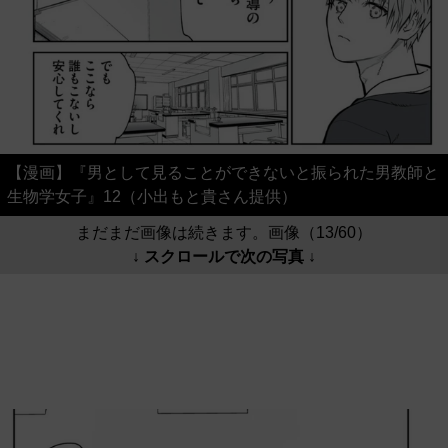
【漫画】『男として見ることができないと振られた男教師と
生物学女子』12（小出もと貴さん提供）
まだまだ画像は続きます。画像（13/60）
↓ スクロールで次の写真 ↓