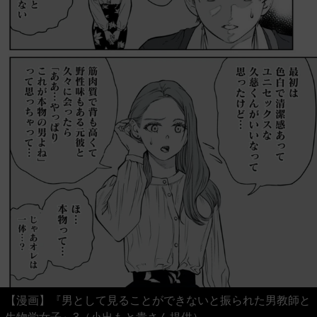
【漫画】『男として見ることができないと振られた男教師と