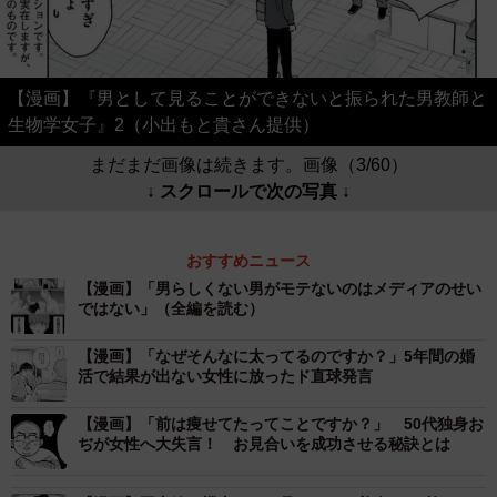
【漫画】『男として見ることができないと振られた男教師と
生物学女子』2（小出もと貴さん提供）
まだまだ画像は続きます。画像（3/60）
↓ スクロールで次の写真 ↓
おすすめニュース
【漫画】「男らしくない男がモテないのはメディアのせい
ではない」（全編を読む）
【漫画】「なぜそんなに太ってるのですか？」5年間の婚
活で結果が出ない女性に放ったド直球発言
【漫画】「前は痩せてたってことですか？」 50代独身お
ぢが女性へ大失言！ お見合いを成功させる秘訣とは