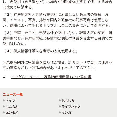
し、再使用（再放送など）の場合や別途媒体を変えて使用する場合
は改めて申請する。
（２）神戸新聞社と各情報提供社に所属しない第三者の寄稿、漫
画、イラスト、写真、挿絵や国内外通信社の記事写真は使用しな
い。使用によって生じるトラブルは自己の責任において処理する。
（３）申請した目的、形態以外で使用しない。記事内容の変更、誹
謗中傷など、神戸新聞社と各情報提供社の利益を侵害する目的での
使用はしない。
（４）個人情報保護法を遵守のうえ使用する。
※業務時間外に申請書を送られた場合、許可が下りず当日に使用不
可の連絡を差し上げる場合がありますのでご了承下さい。
→
まいどなニュース 著作物使用申請および誓約書
ニュース一覧
トップ
おもしろ
もふもふ
ライフハック
エンタメ
マンガ