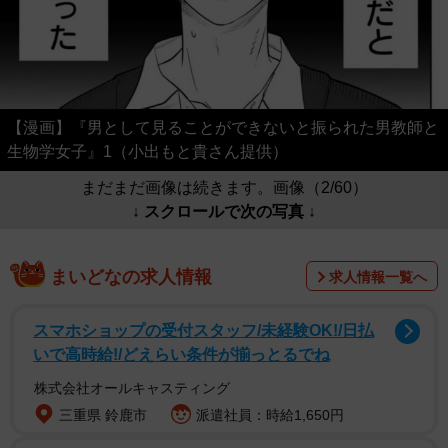
【漫画】『男として見ることができないと振られた男教師と
生物学女子』1（小出もと貴さん提供）
まだまだ画像は続きます。画像（2/60）
↓ スクロールで次の写真 ↓
まいどなの求人情報
求人情報一覧へ
スマホショップの受付スタッフ/未経験OK!/日払
いで高時給!/どえらい条件が揃っとるでね
株式会社オールキャスティング
三重県 鈴鹿市
派遣社員：時給1,650円