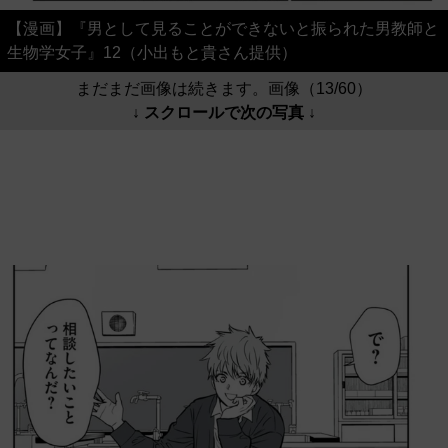
【漫画】『男として見ることができないと振られた男教師と
生物学女子』12（小出もと貴さん提供）
まだまだ画像は続きます。画像（13/60）
↓ スクロールで次の写真 ↓