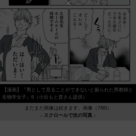
【漫画】『男として見ることができないと振られた男教師と
生物学女子』6（小出もと貴さん提供）
まだまだ画像は続きます。画像（7/60）
↓ スクロールで次の写真 ↓