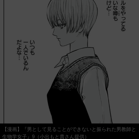
【漫画】『男として見ることができないと振られた男教師と
生物学女子』9（小出もと貴さん提供）