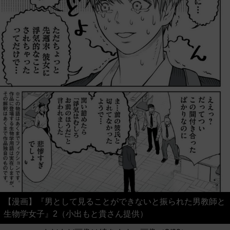
【漫画】『男として見ることができないと振られた男教師と
生物学女子』2（小出もと貴さん提供）