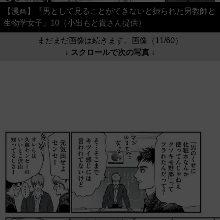
【漫画】『男として見ることができないと振られた男教師と
生物学女子』10（小出もと貴さん提供）
まだまだ画像は続きます。画像（11/60）
↓ スクロールで次の写真 ↓