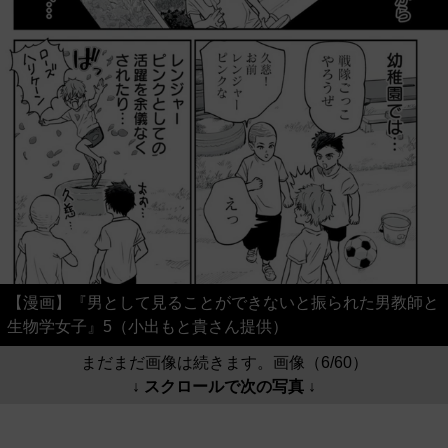
【漫画】『男として見ることができないと振られた男教師と
生物学女子』5（小出もと貴さん提供）
まだまだ画像は続きます。画像（6/60）
↓ スクロールで次の写真 ↓