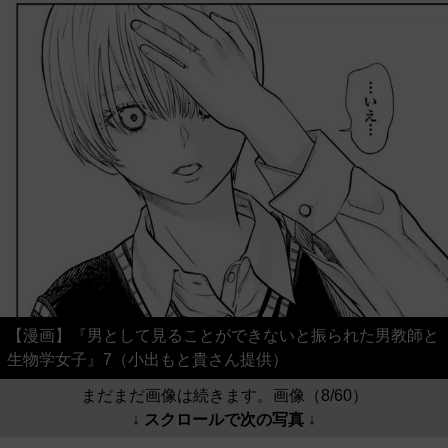
【漫画】『男として見ることができないと振られた男教師と
生物学女子』7（小出もと貴さん提供）
まだまだ画像は続きます。画像（8/60）
↓ スクロールで次の写真 ↓