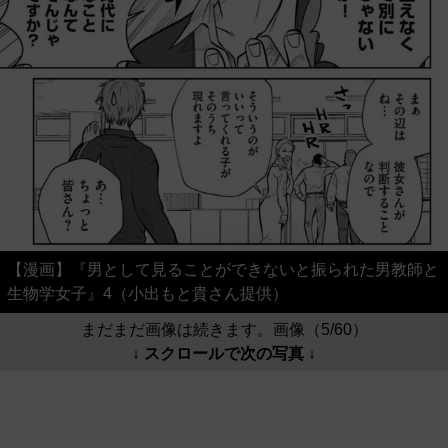
【漫画】『男として見ることができないと振られた男教師と
生物学女子』4（小出もと貴さん提供）
まだまだ画像は続きます。画像（5/60）
↓ スクロールで次の写真 ↓