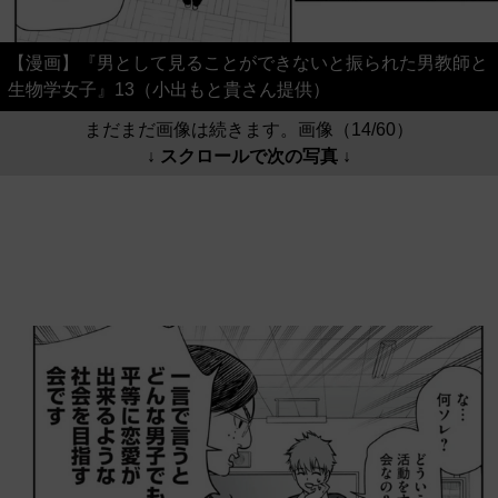
【漫画】『男として見ることができないと振られた男教師と
生物学女子』13（小出もと貴さん提供）
まだまだ画像は続きます。画像（14/60）
↓ スクロールで次の写真 ↓