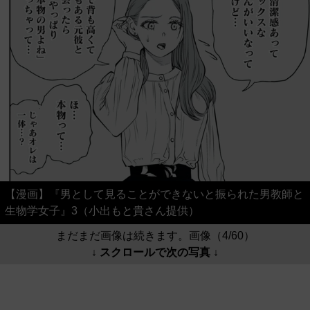
【漫画】『男として見ることができないと振られた男教師と
生物学女子』3（小出もと貴さん提供）
まだまだ画像は続きます。画像（4/60）
↓ スクロールで次の写真 ↓