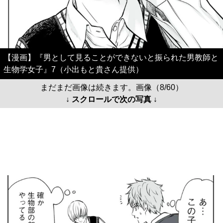
【漫画】『男として見ることができないと振られた男教師と
生物学女子』7（小出もと貴さん提供）
まだまだ画像は続きます。画像（8/60）
↓ スクロールで次の写真 ↓