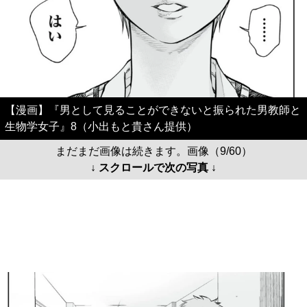
【漫画】『男として見ることができないと振られた男教師と
生物学女子』8（小出もと貴さん提供）
まだまだ画像は続きます。画像（9/60）
↓ スクロールで次の写真 ↓