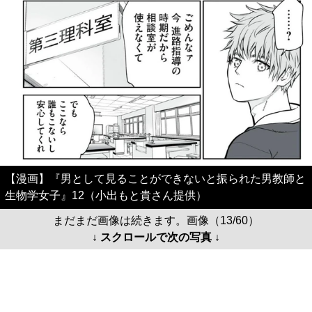
【漫画】『男として見ることができないと振られた男教師と
生物学女子』12（小出もと貴さん提供）
まだまだ画像は続きます。画像（13/60）
↓ スクロールで次の写真 ↓