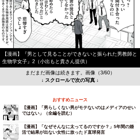
【漫画】『男として見ることができないと振られた男教師と
生物学女子』2（小出もと貴さん提供）
まだまだ画像は続きます。画像（3/60）
↓ スクロールで次の写真 ↓
おすすめニュース
【漫画】「男らしくない男がモテないのはメディアのせい
ではない」（全編を読む）
【漫画】「なぜそんなに太ってるのですか？」5年間の婚
活で結果が出ない女性に放ったド直球発言