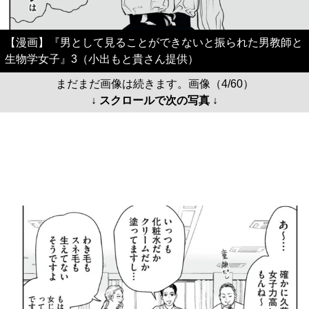
【漫画】『男として見ることができないと振られた男教師と
生物学女子』3（小出もと貴さん提供）
まだまだ画像は続きます。画像（4/60）
↓ スクロールで次の写真 ↓