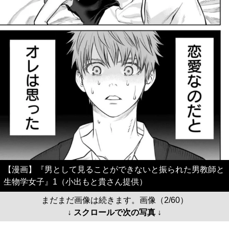
【漫画】『男として見ることができないと振られた男教師と
生物学女子』1（小出もと貴さん提供）
まだまだ画像は続きます。画像（2/60）
↓ スクロールで次の写真 ↓