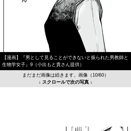
【漫画】『男として見ることができないと振られた男教師と
生物学女子』9（小出もと貴さん提供）
まだまだ画像は続きます。画像（10/60）
↓ スクロールで次の写真 ↓