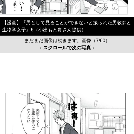
【漫画】『男として見ることができないと振られた男教師と
生物学女子』6（小出もと貴さん提供）
まだまだ画像は続きます。画像（7/60）
↓ スクロールで次の写真 ↓