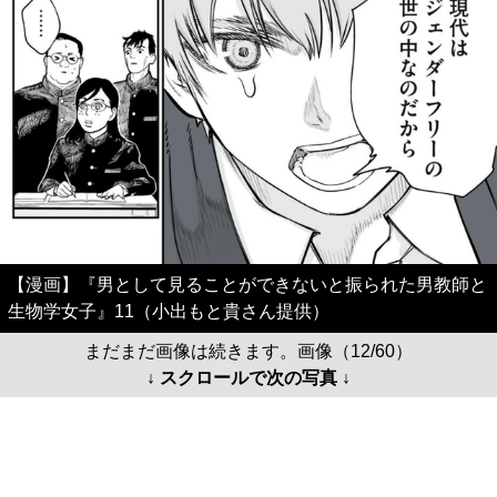
【漫画】『男として見ることができないと振られた男教師と
生物学女子』11（小出もと貴さん提供）
まだまだ画像は続きます。画像（12/60）
↓ スクロールで次の写真 ↓