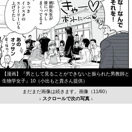
【漫画】『男として見ることができないと振られた男教師と
生物学女子』10（小出もと貴さん提供）
まだまだ画像は続きます。画像（11/60）
↓ スクロールで次の写真 ↓