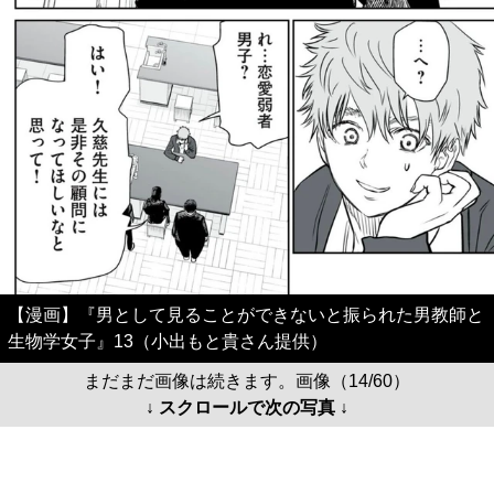
【漫画】『男として見ることができないと振られた男教師と
生物学女子』13（小出もと貴さん提供）
まだまだ画像は続きます。画像（14/60）
↓ スクロールで次の写真 ↓