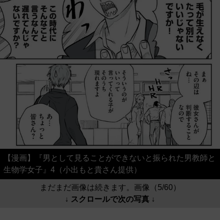
【漫画】『男として見ることができないと振られた男教師と
生物学女子』4（小出もと貴さん提供）
まだまだ画像は続きます。画像（5/60）
↓ スクロールで次の写真 ↓