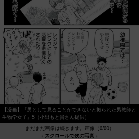
【漫画】『男として見ることができないと振られた男教師と
生物学女子』5（小出もと貴さん提供）
まだまだ画像は続きます。画像（6/60）
↓ スクロールで次の写真 ↓