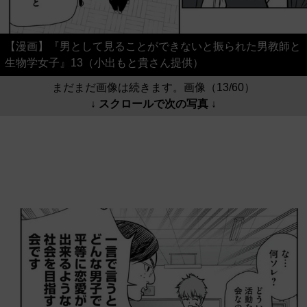
【漫画】『男として見ることができないと振られた男教師と
生物学女子』13（小出もと貴さん提供）
まだまだ画像は続きます。画像（13/60）
↓ スクロールで次の写真 ↓