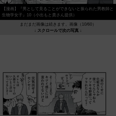
【漫画】『男として見ることができないと振られた男教師と
生物学女子』10（小出もと貴さん提供）
まだまだ画像は続きます。画像（10/60）
↓ スクロールで次の写真 ↓