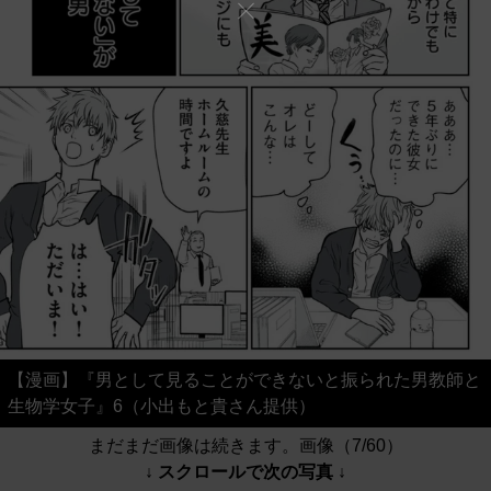
【漫画】『男として見ることができないと振られた男教師と
生物学女子』6（小出もと貴さん提供）
まだまだ画像は続きます。画像（7/60）
↓ スクロールで次の写真 ↓