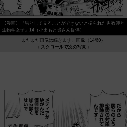
【漫画】『男として見ることができないと振られた男教師と
生物学女子』14（小出もと貴さん提供）
まだまだ画像は続きます。画像（14/60）
↓ スクロールで次の写真 ↓