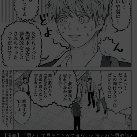
【漫画】『男として見ることができないと振られた男教師と