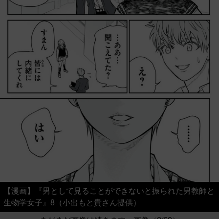
【漫画】『男として見ることができないと振られた男教師と
生物学女子』8（小出もと貴さん提供）