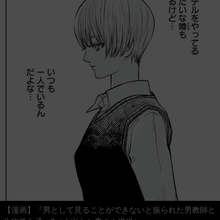
【漫画】『男として見ることができないと振られた男教師と