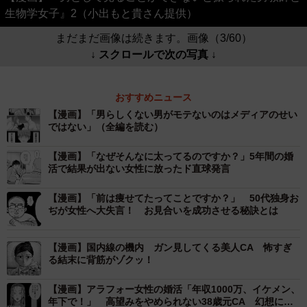
生物学女子』2（小出もと貴さん提供）
まだまだ画像は続きます。画像（3/60）
↓ スクロールで次の写真 ↓
おすすめニュース
【漫画】「男らしくない男がモテないのはメディアのせい
ではない」（全編を読む）
【漫画】「なぜそんなに太ってるのですか？」5年間の婚
活で結果が出ない女性に放ったド直球発言
【漫画】「前は痩せてたってことですか？」 50代独身お
ぢが女性へ大失言！ お見合いを成功させる秘訣とは
【漫画】国内線の機内 ガン見してくる美人CA 怖すぎ
る結末に背筋がゾクッ！
【漫画】アラフォー女性の婚活「年収1000万、イケメン、
年下で！」 高望みをやめられない38歳元CA 幻想に弄