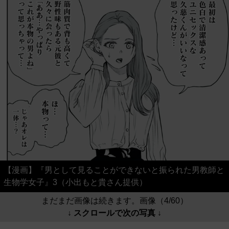
【漫画】『男として見ることができないと振られた男教師と
生物学女子』3（小出もと貴さん提供）
まだまだ画像は続きます。画像（4/60）
↓ スクロールで次の写真 ↓