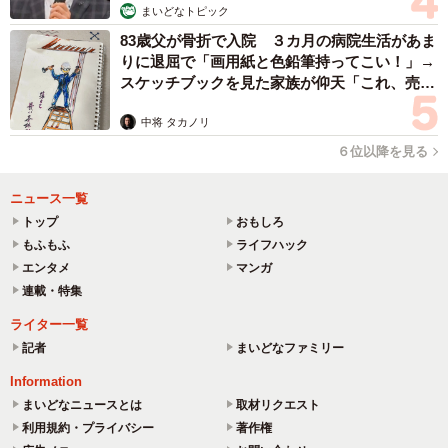
まいどなトピック
83歳父が骨折で入院 ３カ月の病院生活があま
りに退屈で「画用紙と色鉛筆持ってこい！」→
スケッチブックを見た家族が仰天「これ、売れ
ますよ…」
中将 タカノリ
６位以降を見る
ニュース一覧
トップ
おもしろ
もふもふ
ライフハック
エンタメ
マンガ
連載・特集
ライター一覧
記者
まいどなファミリー
Information
まいどなニュースとは
取材リクエスト
利用規約・プライバシー
著作権