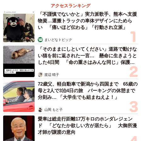
アクセスランキング
「不謹慎でないかと」実力派歌手、熊本へ支援
物資…運搬トラックの車体デザインにためら
い 「痛いほど伝わる」「行動され立派」
まいどなトピック
「そのままにしといてください」道路で動けな
い猫を前に返された一言… 懸命に生きようと
した4日間 「命の重さはみんな同じ」保護団
体代表の訴え
渡辺 晴子
72歳父、軽自動車で新潟から四国まで 65歳の
母と2人で3泊4日の旅 パーキングの休憩まで
分刻み… 「大学生でも組まねえよ！」
山岡 もと子
愛車は総走行距離17万キロのホンダレジェン
ド 「どなたか欲しい方が居たら」 大御所漫
才師が譲渡の意向