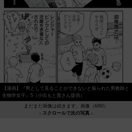
【漫画】『男として見ることができないと振られた男教師と
生物学女子』5（小出もと貴さん提供）
まだまだ画像は続きます。画像（6/60）
↓ スクロールで次の写真 ↓