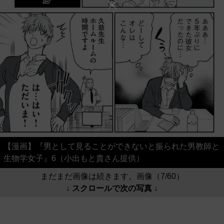
【漫画】『男として見ることができないと振られた男教師と
生物学女子』6（小出もと貴さん提供）
まだまだ画像は続きます。画像（7/60）
↓ スクロールで次の写真 ↓