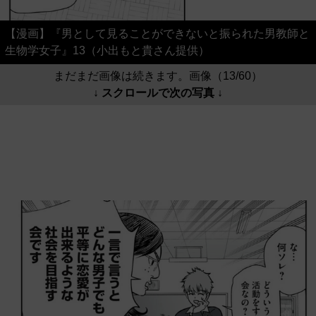
【漫画】『男として見ることができないと振られた男教師と
生物学女子』13（小出もと貴さん提供）
まだまだ画像は続きます。画像（13/60）
↓ スクロールで次の写真 ↓