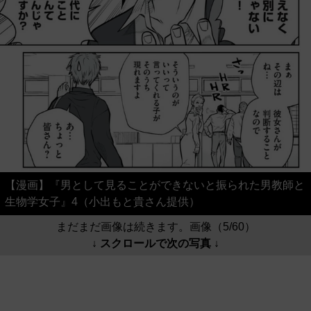
【漫画】『男として見ることができないと振られた男教師と
生物学女子』4（小出もと貴さん提供）
まだまだ画像は続きます。画像（5/60）
↓ スクロールで次の写真 ↓