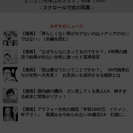
まだまだ画像は続きます。画像（3/60）
↓ スクロールで次の写真 ↓
おすすめニュース
【漫画】「男らしくない男がモテないのはメディアのせい
ではない」（全編を読む）
【漫画】「なぜそんなに太ってるのですか？」5年間の婚
活で結果が出ない女性に放ったド直球発言
【漫画】「前は痩せてたってことですか？」 50代独身お
ぢが女性へ大失言！ お見合いを成功させる秘訣とは
【漫画】国内線の機内 ガン見してくる美人CA 怖すぎ
る結末に背筋がゾクッ！
【漫画】アラフォー女性の婚活「年収1000万、イケメン、
年下で！」 高望みをやめられない38歳元CA 幻想に弄
ばれた婚活女性の末路