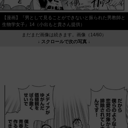
【漫画】『男として見ることができないと振られた男教師と
生物学女子』14（小出もと貴さん提供）
まだまだ画像は続きます。画像（14/60）
↓ スクロールで次の写真 ↓