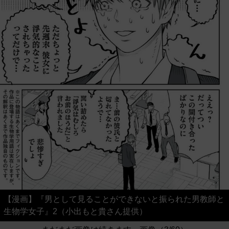
【漫画】『男として見ることができないと振られた男教師と
生物学女子』2（小出もと貴さん提供）