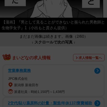
【漫画】『男として見ることができないと振られた男教師と
生物学女子』1（小出もと貴さん提供）
まだまだ画像は続きます。画像（2/60）
↓ スクロールで次の写真 ↓
まいどなの求人情報
求人情報一覧へ
営業事務業務
JPC株式会社
新潟県 新発田市
派遣社員：時給1,150円～1,438円
2交代/貼り薬原料の計量・製造/年休137/寮費補助