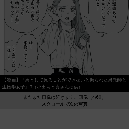
【漫画】『男として見ることができないと振られた男教師と
生物学女子』3（小出もと貴さん提供）
まだまだ画像は続きます。画像（4/60）
↓ スクロールで次の写真 ↓