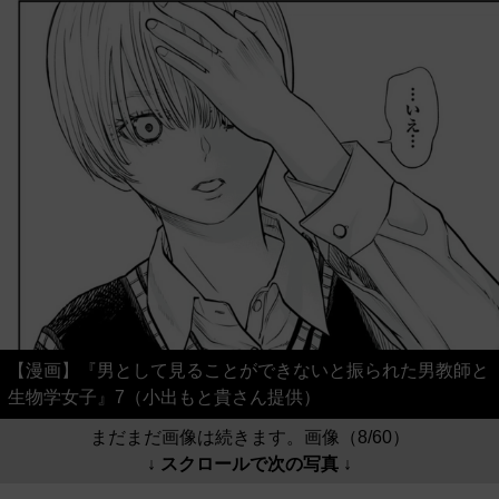
【漫画】『男として見ることができないと振られた男教師と
生物学女子』7（小出もと貴さん提供）
まだまだ画像は続きます。画像（8/60）
↓ スクロールで次の写真 ↓