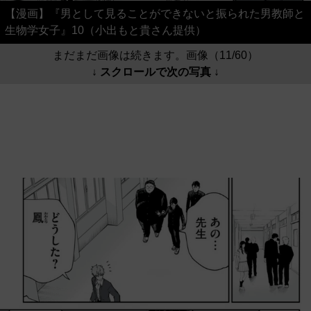
【漫画】『男として見ることができないと振られた男教師と
生物学女子』10（小出もと貴さん提供）
まだまだ画像は続きます。画像（11/60）
↓ スクロールで次の写真 ↓