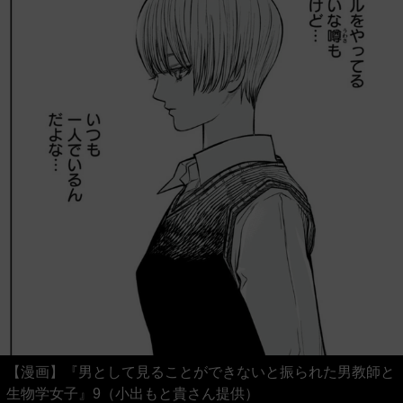
【漫画】『男として見ることができないと振られた男教師と
生物学女子』9（小出もと貴さん提供）