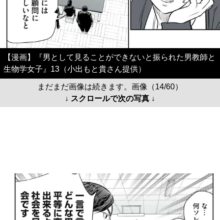
【漫画】『男として見ることができないと振られた男教師と
生物学女子』13（小出もと貴さん提供）
まだまだ画像は続きます。画像（14/60）
↓ スクロールで次の写真 ↓