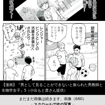
【漫画】『男として見ることができないと振られた男教師と
生物学女子』5（小出もと貴さん提供）
まだまだ画像は続きます。画像（6/60）
↓ スクロールで次の写真 ↓