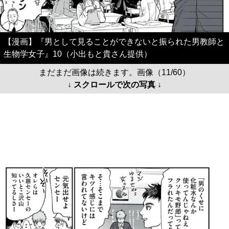
【漫画】『男として見ることができないと振られた男教師と
生物学女子』10（小出もと貴さん提供）
まだまだ画像は続きます。画像（11/60）
↓ スクロールで次の写真 ↓