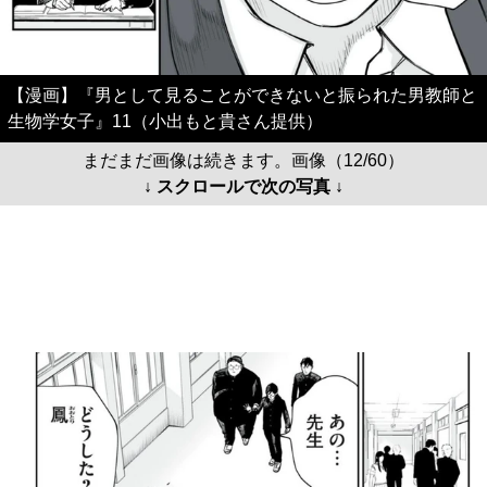
【漫画】『男として見ることができないと振られた男教師と
生物学女子』11（小出もと貴さん提供）
まだまだ画像は続きます。画像（12/60）
↓ スクロールで次の写真 ↓