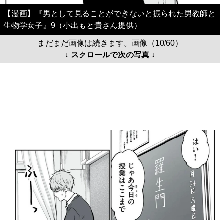
【漫画】『男として見ることができないと振られた男教師と
生物学女子』9（小出もと貴さん提供）
まだまだ画像は続きます。画像（10/60）
↓ スクロールで次の写真 ↓