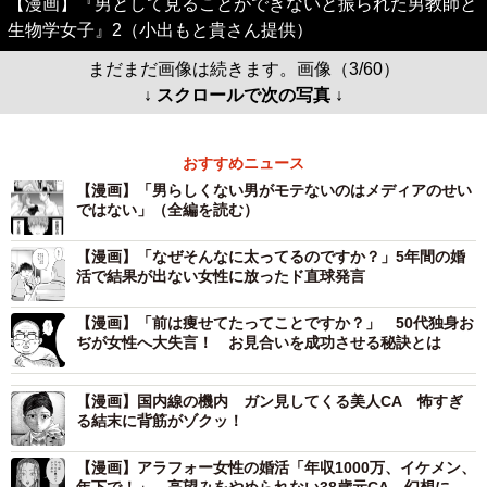
【漫画】『男として見ることができないと振られた男教師と
生物学女子』2（小出もと貴さん提供）
まだまだ画像は続きます。画像（3/60）
↓ スクロールで次の写真 ↓
おすすめニュース
【漫画】「男らしくない男がモテないのはメディアのせい
ではない」（全編を読む）
【漫画】「なぜそんなに太ってるのですか？」5年間の婚
活で結果が出ない女性に放ったド直球発言
【漫画】「前は痩せてたってことですか？」 50代独身お
ぢが女性へ大失言！ お見合いを成功させる秘訣とは
【漫画】国内線の機内 ガン見してくる美人CA 怖すぎ
る結末に背筋がゾクッ！
【漫画】アラフォー女性の婚活「年収1000万、イケメン、