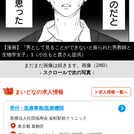
【漫画】『男として見ることができないと振られた男教師と
生物学女子』1（小出もと貴さん提供）
まだまだ画像は続きます。画像（2/60）
↓ スクロールで次の写真 ↓
まいどなの求人情報
求人情報一覧へ
受付・医療事務/医療機関
医療法人社団福寿会 金町駅前クリニック
東京都 葛飾区