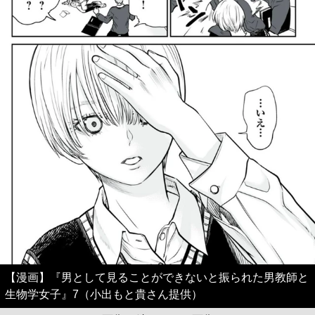
【漫画】『男として見ることができないと振られた男教師と
生物学女子』7（小出もと貴さん提供）