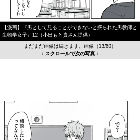
【漫画】『男として見ることができないと振られた男教師と
生物学女子』12（小出もと貴さん提供）
まだまだ画像は続きます。画像（13/60）
↓ スクロールで次の写真 ↓