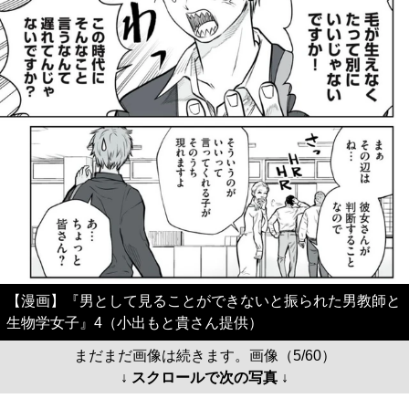
【漫画】『男として見ることができないと振られた男教師と
生物学女子』4（小出もと貴さん提供）
まだまだ画像は続きます。画像（5/60）
↓ スクロールで次の写真 ↓