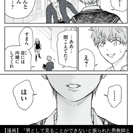
【漫画】『男として見ることができないと振られた男教師と