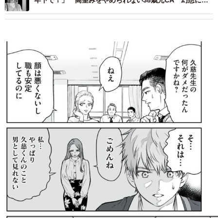
年下で！」 高望みをやめられない38歳元CA 幻想に弄
ばれた婚活女性の末路