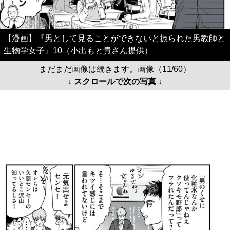
【漫画】『男として見ることができないと振られた男教師と
生物学女子』10（小出もと貴さん提供）
まだまだ画像は続きます。画像（11/60）
↓ スクロールで次の写真 ↓