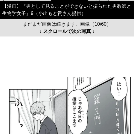
【漫画】『男として見ることができないと振られた男教師と
生物学女子』9（小出もと貴さん提供）
まだまだ画像は続きます。画像（10/60）
↓ スクロールで次の写真 ↓