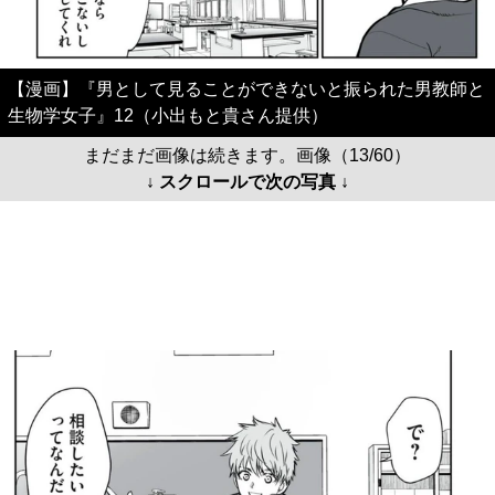
【漫画】『男として見ることができないと振られた男教師と
生物学女子』12（小出もと貴さん提供）
まだまだ画像は続きます。画像（13/60）
↓ スクロールで次の写真 ↓