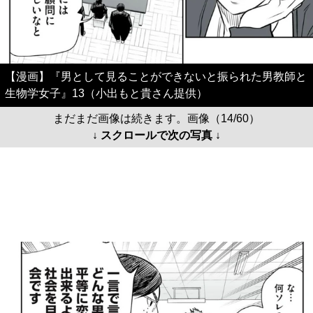
【漫画】『男として見ることができないと振られた男教師と
生物学女子』13（小出もと貴さん提供）
まだまだ画像は続きます。画像（14/60）
↓ スクロールで次の写真 ↓