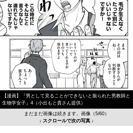
【漫画】『男として見ることができないと振られた男教師と
生物学女子』4（小出もと貴さん提供）
まだまだ画像は続きます。画像（5/60）
↓ スクロールで次の写真 ↓