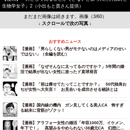
生物学女子』2（小出もと貴さん提供）
まだまだ画像は続きます。画像（3/60）
↓ スクロールで次の写真 ↓
おすすめニュース
【漫画】「男らしくない男がモテないのはメディアのせい
ではない」（全編を読む）
【漫画】「なぜそんなに太ってるのですか？」5年間の婚
活で結果が出ない女性に放ったド直球発言
【漫画】「前は痩せてたってことですか？」 50代独身お
ぢが女性へ大失言！ お見合いを成功させる秘訣とは
【漫画】国内線の機内 ガン見してくる美人CA 怖すぎ
る結末に背筋がゾクッ！
【漫画】アラフォー女性の婚活「年収1000万、イケメン、
年下で！」 高望みをやめられない38歳元CA 幻想に弄