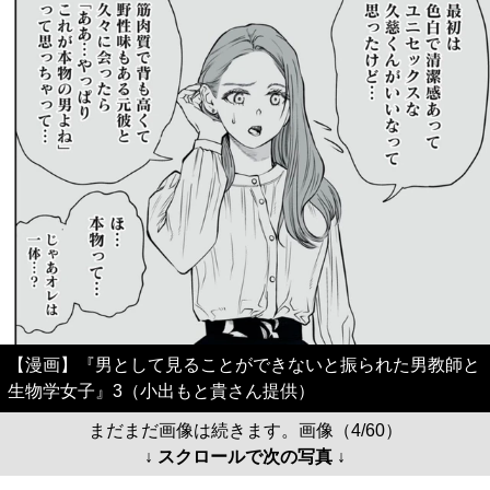
【漫画】『男として見ることができないと振られた男教師と
生物学女子』3（小出もと貴さん提供）
まだまだ画像は続きます。画像（4/60）
↓ スクロールで次の写真 ↓