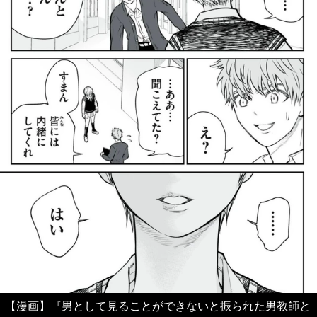
【漫画】『男として見ることができないと振られた男教師と