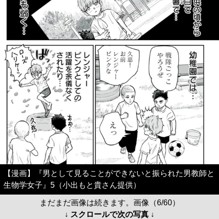
【漫画】『男として見ることができないと振られた男教師と
生物学女子』5（小出もと貴さん提供）
まだまだ画像は続きます。画像（6/60）
↓ スクロールで次の写真 ↓