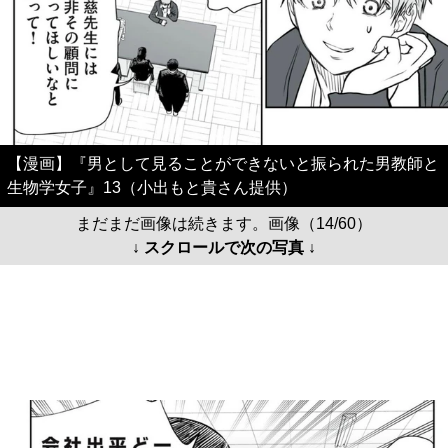
【漫画】『男として見ることができないと振られた男教師と
生物学女子』13（小出もと貴さん提供）
まだまだ画像は続きます。画像（14/60）
↓ スクロールで次の写真 ↓