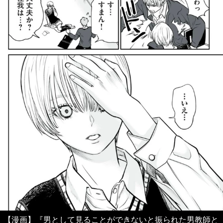
【漫画】『男として見ることができないと振られた男教師と