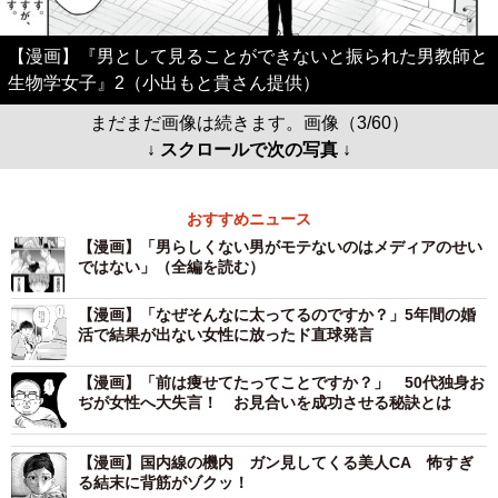
【漫画】『男として見ることができないと振られた男教師と
生物学女子』2（小出もと貴さん提供）
まだまだ画像は続きます。画像（3/60）
↓ スクロールで次の写真 ↓
おすすめニュース
【漫画】「男らしくない男がモテないのはメディアのせい
ではない」（全編を読む）
【漫画】「なぜそんなに太ってるのですか？」5年間の婚
活で結果が出ない女性に放ったド直球発言
【漫画】「前は痩せてたってことですか？」 50代独身お
ぢが女性へ大失言！ お見合いを成功させる秘訣とは
【漫画】国内線の機内 ガン見してくる美人CA 怖すぎ
る結末に背筋がゾクッ！