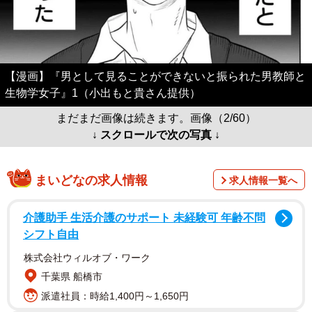
【漫画】『男として見ることができないと振られた男教師と
生物学女子』1（小出もと貴さん提供）
まだまだ画像は続きます。画像（2/60）
↓ スクロールで次の写真 ↓
まいどなの求人情報
求人情報一覧へ
介護助手 生活介護のサポート 未経験可 年齢不問
シフト自由
株式会社ウィルオブ・ワーク
千葉県 船橋市
派遣社員：時給1,400円～1,650円