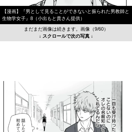
【漫画】『男として見ることができないと振られた男教師と
生物学女子』8（小出もと貴さん提供）
まだまだ画像は続きます。画像（9/60）
↓ スクロールで次の写真 ↓