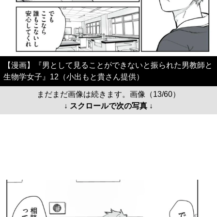
【漫画】『男として見ることができないと振られた男教師と
生物学女子』12（小出もと貴さん提供）
まだまだ画像は続きます。画像（13/60）
↓ スクロールで次の写真 ↓