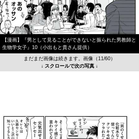
【漫画】『男として見ることができないと振られた男教師と
生物学女子』10（小出もと貴さん提供）
まだまだ画像は続きます。画像（11/60）
↓ スクロールで次の写真 ↓