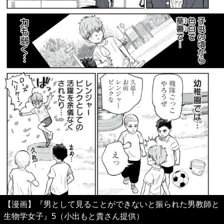
【漫画】『男として見ることができないと振られた男教師と
生物学女子』5（小出もと貴さん提供）