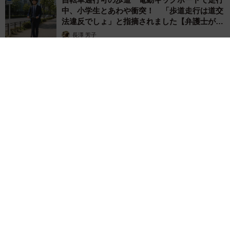
中、小学生とあわや衝突！ 「歩道走行は道交
法違反でしょ」と指摘されました【弁護士が解
説】
長澤 芳子
2026.08.06
タイの電車の中で見た優先席のマーク 子ども、妊娠、けが
人、お年寄り… 一つだけ謎のものが！？「だから黄色なんで
すね」
中将 タカノリ
2026.08.06