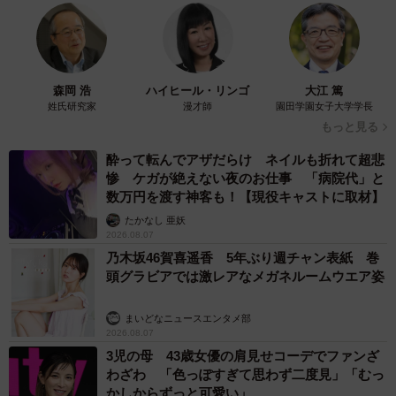
森岡 浩
ハイヒール・リンゴ
大江 篤
姓氏研究家
漫才師
園田学園女子大学学長
もっと見る
酔って転んでアザだらけ ネイルも折れて超悲
惨 ケガが絶えない夜のお仕事 「病院代」と
数万円を渡す神客も！【現役キャストに取材】
たかなし 亜妖
2026.08.07
乃木坂46賀喜遥香 5年ぶり週チャン表紙 巻
頭グラビアでは激レアなメガネルームウエア姿
まいどなニュースエンタメ部
2026.08.07
3児の母 43歳女優の肩見せコーデでファンざ
わざわ 「色っぽすぎて思わず二度見」「むっ
かしからずっと可愛い」