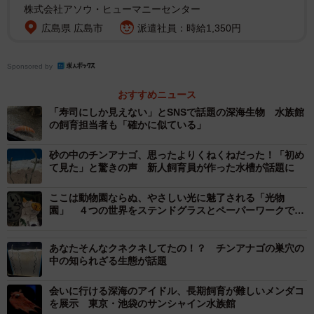
株式会社アソウ・ヒューマニーセンター
広島県 広島市
派遣社員：時給1,350円
Sponsored by
おすすめニュース
「寿司にしか見えない」とSNSで話題の深海生物 水族館
の飼育担当者も「確かに似ている」
砂の中のチンアナゴ、思ったよりくねくねだった！「初め
て見た」と驚きの声 新人飼育員が作った水槽が話題に
ここは動物園ならぬ、やさしい光に魅了される「光物
園」 ４つの世界をステンドグラスとペーパーワークで表
現
あなたそんなクネクネしてたの！？ チンアナゴの巣穴の
中の知られざる生態が話題
2/6
会いに行ける深海のアイドル、長期飼育が難しいメンダコ
を展示 東京・池袋のサンシャイン水族館
高級珍味「ルッツ」とも呼ばれるユムシの創作寿司の展示（名古屋港