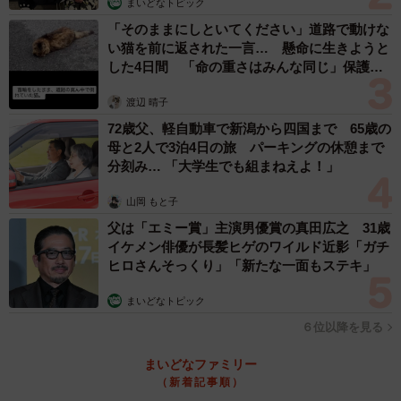
まいどなトピック
「そのままにしといてください」道路で動けな
い猫を前に返された一言… 懸命に生きようと
した4日間 「命の重さはみんな同じ」保護団
体代表の訴え
渡辺 晴子
72歳父、軽自動車で新潟から四国まで 65歳の
母と2人で3泊4日の旅 パーキングの休憩まで
分刻み… 「大学生でも組まねえよ！」
山岡 もと子
父は「エミー賞」主演男優賞の真田広之 31歳
イケメン俳優が長髪ヒゲのワイルド近影「ガチ
ヒロさんそっくり」「新たな一面もステキ」
まいどなトピック
６位以降を見る
まいどなファミリー
（新着記事順）