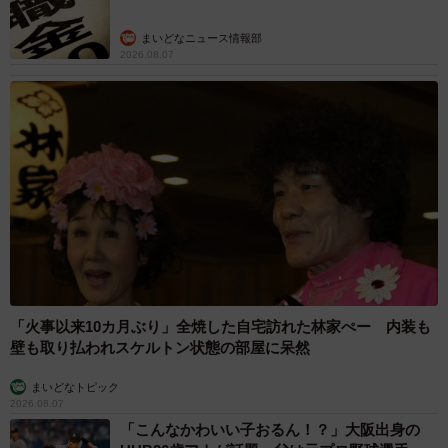
まいどなニュース情報部
2026.08.07
「火事以来10カ月ぶり」全焼した自宅訪れた林家ぺー 内装も
壁も取り払われスケルトン状態の部屋に呆然
まいどなトピック
2026.08.07
「こんなかわいい子おるん！？」大阪出身の