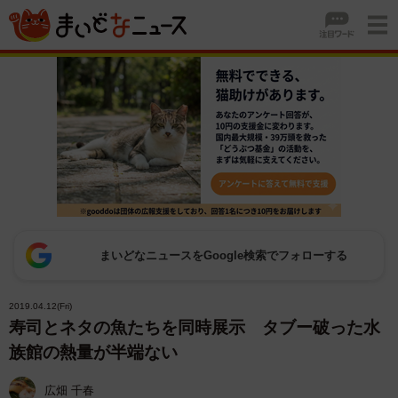
まいどなニュースをGoogle検索でフォローする
2019.04.12(Fri)
寿司とネタの魚たちを同時展示 タブー破った水
族館の熱量が半端ない
広畑 千春