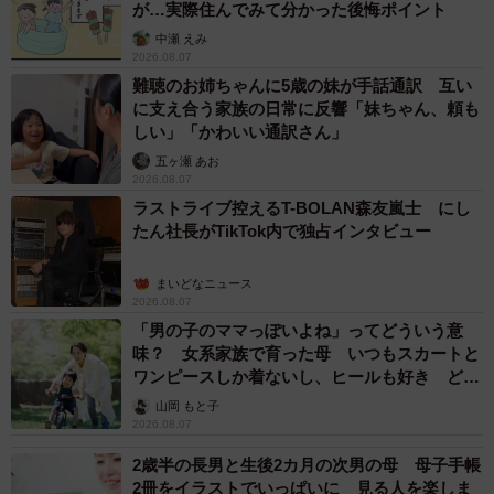
が…実際住んでみて分かった後悔ポイント
中瀬 えみ
2026.08.07
難聴のお姉ちゃんに5歳の妹が手話通訳 互い
に支え合う家族の日常に反響「妹ちゃん、頼も
しい」「かわいい通訳さん」
五ヶ瀬 あお
2026.08.07
ラストライブ控えるT-BOLAN森友嵐士 にし
たん社長がTikTok内で独占インタビュー
まいどなニュース
2026.08.07
「男の子のママっぽいよね」ってどういう意
味？ 女系家族で育った母 いつもスカートと
ワンピースしか着ないし、ヒールも好き どの
へんが…
山岡 もと子
2026.08.07
2歳半の長男と生後2カ月の次男の母 母子手帳
2冊をイラストでいっぱいに 見る人を楽しま