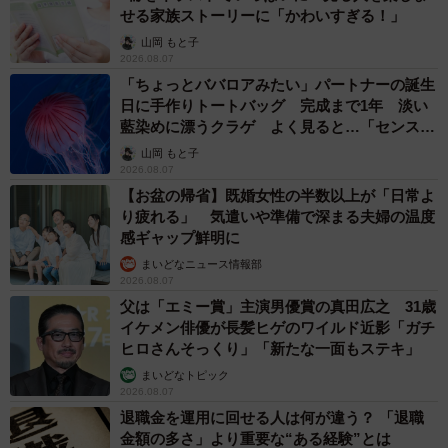
せる家族ストーリーに「かわいすぎる！」
山岡 もと子
2026.08.07
「ちょっとババロアみたい」パートナーの誕生
日に手作りトートバッグ 完成まで1年 淡い
藍染めに漂うクラゲ よく見ると…「センスす
ごい」
山岡 もと子
2026.08.07
【お盆の帰省】既婚女性の半数以上が「日常よ
り疲れる」 気遣いや準備で深まる夫婦の温度
感ギャップ鮮明に
まいどなニュース情報部
2026.08.07
父は「エミー賞」主演男優賞の真田広之 31歳
イケメン俳優が長髪ヒゲのワイルド近影「ガチ
ヒロさんそっくり」「新たな一面もステキ」
まいどなトピック
2026.08.07
退職金を運用に回せる人は何が違う？ 「退職
金額の多さ」より重要な“ある経験”とは