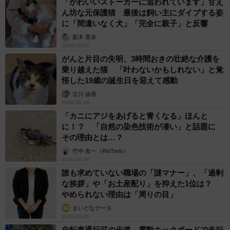
「かわいいストーカーに追われています」甘え
ん坊な元保護猫 最後は飼い主にダイブする姿
に「間違いなく犬」「完全に親子」と反響
梨木 香奈
2026.08.06
がんと片目の失明、3時間おきの壮絶な介護を
乗り越えた猫 「叶わないかもしれない」と覚
悟した19歳の誕生日を迎えて感動
古川 諭香
2026.08.06
「カニにアジをあげると青くなる」ほんと
に！？ 「自然の染色技術が凄い」と話題に
その理由とは…？
竹中 友一（RinToris）
2026.08.06
誰も求めていない職場の「謎マナー」、「過剰
な挨拶」や「お土産配り」を抑えた1位は？
やめられない理由は「周りの目」
まいどなデータ
2026.08.06
自転車通行可の歩道 電動キックボードで走行