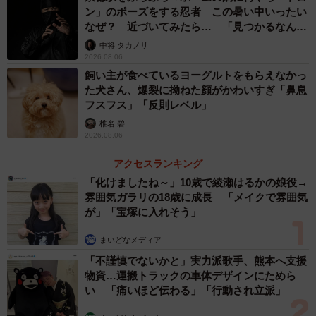
ン」のポーズをする忍者 この暑い中いったい
なぜ？ 近づいてみたら… 「見つかるなんて
未熟」
中将 タカノリ
2026.08.06
飼い主が食べているヨーグルトをもらえなかっ
た犬さん、爆裂に拗ねた顔がかわいすぎ「鼻息
フスフス」「反則レベル」
椎名 碧
2026.08.06
3/6
アクセスランキング
「化けましたね～」10歳で綾瀬はるかの娘役→
ユムシ（名古屋港水族館提供）
雰囲気ガラリの18歳に成長 「メイクで雰囲気
が」「宝塚に入れそう」
まいどなメディア
「不謹慎でないかと」実力派歌手、熊本へ支援
物資…運搬トラックの車体デザインにためら
い 「痛いほど伝わる」「行動され立派」