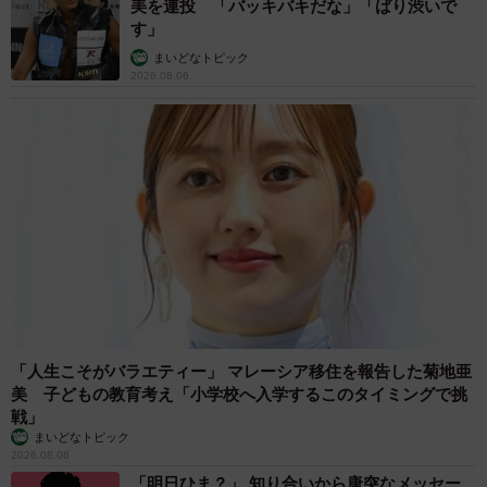
美を連投 「バッキバキだな」「ばり渋いで
す」
まいどなトピック
2026.08.06
「人生こそがバラエティー」 マレーシア移住を報告した菊地亜
美 子どもの教育考え「小学校へ入学するこのタイミングで挑
戦」
まいどなトピック
2026.08.06
「明日ひま？」 知り合いから唐突なメッセー