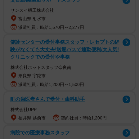
は２７年の歴史で初めてといい、「これまで魚やウミガ
サンスイ機工株式会社
メ、ペンギンなど愛らしさや不思議さなどをクローズアッ
富山県 射水市
プした企画をしてきたんですが、やり尽くした感があり、
派遣社員：時給1,570円～2,277円
タブーを逆手に取ってみたら面白いかも？と半分勢いで企
画しました」と担当職員。のれんをくぐると六つのコーナ
健診センターの受付事務スタッフ・レセプトの経
験がなくても大丈夫!送迎バスで通勤便利/大人気!
ーがあり、マダイやシマアジ、スズキなどが泳ぐ水槽の前
クリニックでの受付や事務
にはおいしそうな寿司のレプリカが。ホタテの寿司を、世
株式会社ホットスタッフ奈良南
界最大の二枚貝オオシャコガイ（絶滅危惧種！！）で作っ
奈良県 宇陀市
たら何貫できる？－など、「いたって真面目に制作した」
派遣社員：時給1,200円～1,500円
という展示が並ぶ。担当チームは飼育歴１０年以上のベテ
ランばかりといい、海の生物への愛も深く、添えられた解
町の歯医者さんで受付・歯科助手
説文には「カワハギはおちょぼ口でユニークな動きです
株式会社UPP
が、実はほかの魚のヒレをかじる厄介者」など「ネタ」た
福井県 越前市
契約社員：時給1,200円
ちの生態を熟知しているからこそのトリビアが記されてい
る。
病院での医療事務スタッフ