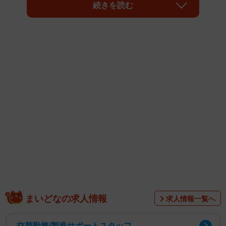
古屋港水族館（名古屋市）の企画展が、「サイコパスぎり
続きを読む
ぎり」と話題を呼んでいる。職員自ら調理を手掛けた創作
寿司も並び、かなりグロテスクな珍味まで。これだけ攻め
たのには深い意味があった。
まいどなの求人情報
求人情報一覧へ
企画展はその名も「寿司ネタ大集合～水族館が斬る！寿
司のいろいろ～」（６月２日まで）。寿司ネタを扱ったの
交替勤務/製造サポートスタッフ