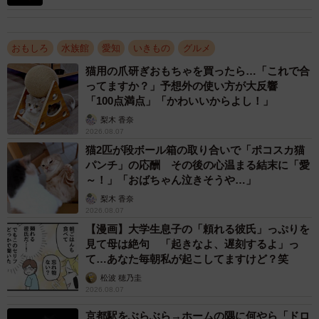
水族館提供）
極めつけが、職員自ら魚たちを「斬った」創作寿司。中
おもしろ
水族館
愛知
いきもの
グルメ
でも「ゆむし軍艦巻き」はなかなかの衝撃度だ。ゴカイの
猫用の爪研ぎおもちゃを買ったら…「これで合
ってますか？」予想外の使い方が大反響
仲間で体長１０～３０センチのユムシは、干潟などの泥の
「100点満点」「かわいいからよし！」
中に生息し、釣りエサにも使われるが、解説文には「切っ
梨木 香奈
た瞬間に赤黒い体液がドバっと出てきました…。ちょっと
2026.08.07
した衝撃映像のようでビビッてしまいました…（泣）」と
猫2匹が段ボール箱の取り合いで「ポコスカ猫
パンチ」の応酬 その後の心温まる結末に「愛
しつつ、「味は上品で臭みは一切なく、貝のような甘みが
～！」「おばちゃん泣きそうや…」
かみしめるごとに口に広がります」とか。
梨木 香奈
2026.08.07
今や子どもや若者を中心に、切身や寿司ネタでしか魚を
【漫画】大学生息子の「頼れる彼氏」っぷりを
知らない人もいるといい、職員は「これを機に、本来の姿
見て母は絶句 「起きなよ、遅刻するよ」っ
て…あなた毎朝私が起こしてますけど？笑
に興味を持っていただけたら」と熱く語る。
松波 穂乃圭
2026.08.07
京都駅をぶらぶら→ホームの隅に何やら「ドロ