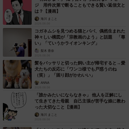
ジ 用件次第で断ることもできる賢い返信文と
は？【漫画】
海川 まこと
2026.08.06
コガネムシを見つめる猫とパパ、偶然生まれた
神々しい構図が「宗教画のよう」と話題 「尊
い」「ていうかライオンキング」
梨木 香奈
2026.08.06
髪をバッサリと切った飼い主が帰宅すると→愛
犬たちの反応に「ワンコ様でも戸惑うのね
（笑）」「困り顔がかわいい」
ANNA
2026.08.06
「誰かみたいにならなきゃ」 他人を正解にし
て生きてきた母親 自己主張が苦手な娘に教わ
った大切なこと【漫画】
海川 まこと
2026.08.06