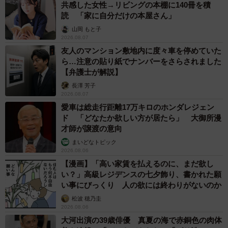
共感した女性→リビングの本棚に140冊を積
読 「家に自分だけの本屋さん」
山岡 もと子
2026.08.07
友人のマンション敷地内に度々車を停めていた
ら…注意の貼り紙でナンバーをさらされました
【弁護士が解説】
長澤 芳子
2026.08.07
愛車は総走行距離17万キロのホンダレジェン
ド 「どなたか欲しい方が居たら」 大御所漫
才師が譲渡の意向
まいどなトピック
2026.08.06
【漫画】「高い家賃を払えるのに、まだ欲し
い？」高級レジデンスの七夕飾り、書かれた願
い事にびっくり 人の欲には終わりがないのか
松波 穂乃圭
2026.08.06
大河出演の39歳俳優 真夏の海で赤銅色の肉体