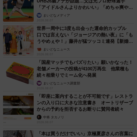
UHB26歳アナが話題…父は元プロ野球選手
「アイドルさんよりかわいい」「めちゃ爽や
か」
まいどなメディア
2026.08.07
世界一周中に3度も出会った運命的カップル
口では言えない「ジョージアの熱い夜」に「も
うやめぇや！」藤井が猛ツッコミ連発【新婚さ
ん】
まいどなニュース
2026.08.07
「国産マッチでもバズりたい」願いかなった！
老舗メーカーの投稿が4100万再生 他業種も
続々相乗りでミーム化へ発展
まいどなニュース調査部
2026.08.07
「即座に案内することが不可能です」レストラ
ンの入り口に大きな注意書き オートリザーブ
からの予約を拒否するお断りに賛同者続々
中将 タカノリ
2026.08.07
「本は買うだけでいい」京極夏彦さんの言葉に