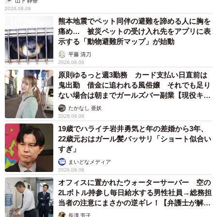
山下 静香
2026.08.08
熊本地震でペット同伴の避難を諦める人に胸を
痛め… 被災ペットの受け入れ先をアプリに表
示する「動物避難所マップ」が始動
平藤 清刀
2026.08.08
原則ゆるっと週3勤務 カード支払い日直前は
鬼出勤 借金に追われる風俗嬢 それでも足り
ない場合は朝までガールズバー副業【現役キャ
ストに取材】
たかなし 亜妖
2026.08.08
19歳でハライチ岩井勇気と年の差婚から3年、
22歳元おはガール髪バッサリ「ショート似合い
すぎ」
まいどなメディア
2026.08.08
オフィスに置かれたウォーターサーバー 空の
2Lボトル持参し毎日給水する男性社員→総務担
当者の注意にまさかの逆ギレ！【弁護士が解
説】
長澤 芳子