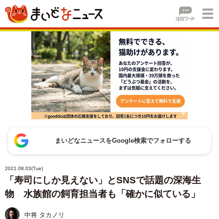
まいどなニュースをGoogle検索でフォローする
2021.08.03(Tue)
「寿司にしか見えない」とSNSで話題の深海生
物 水族館の飼育担当者も「確かに似ている」
中将 タカノリ