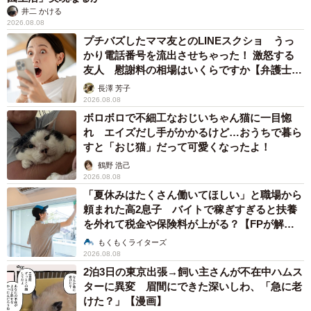
井二 かける
2026.08.08
プチバズしたママ友とのLINEスクショ うっ
かり電話番号を流出させちゃった！ 激怒する
友人 慰謝料の相場はいくらですか【弁護士が
解説】
長澤 芳子
2026.08.08
ボロボロで不細工なおじいちゃん猫に一目惚
れ エイズだし手がかかるけど…おうちで暮ら
すと「おじ猫」だって可愛くなったよ！
鶴野 浩己
2026.08.08
「夏休みはたくさん働いてほしい」と職場から
頼まれた高2息子 バイトで稼ぎすぎると扶養
を外れて税金や保険料が上がる？【FPが解
説】
もくもくライターズ
2026.08.08
2泊3日の東京出張→飼い主さんが不在中ハムス
ターに異変 眉間にできた深いしわ、「急に老
けた？」【漫画】