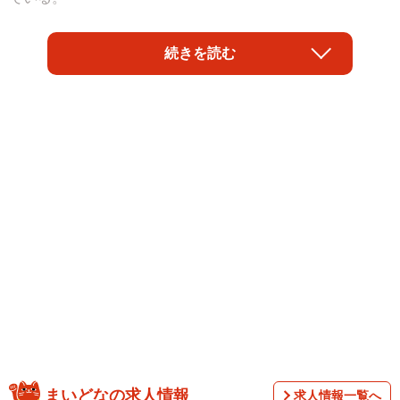
きっかけになったのは
続きを読む
「未知の深海生物、白色のヒロメオキソコエビとウオノシ
ラミ属の一種を展示を始めました。担当者はかわいくてし
ょうがないようで、「ほら、この角度いいでしょ！」とた
くさん写真が送られてきますが、多くの職員の理解は得ら
れず。。。」
まいどなの求人情報
求人情報一覧へ