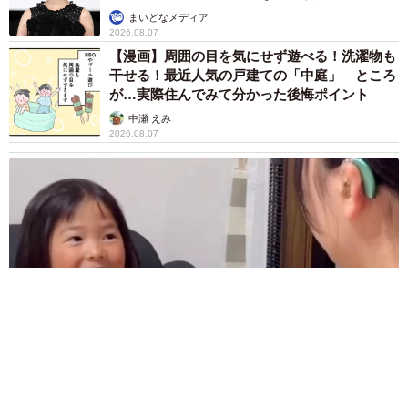
まいどなメディア
2026.08.07
【漫画】周囲の目を気にせず遊べる！洗濯物も
干せる！最近人気の戸建ての「中庭」 ところ
が…実際住んでみて分かった後悔ポイント
中瀬 えみ
2026.08.07
難聴のお姉ちゃんに5歳の妹が手話通訳 互いに支え合う家族の
日常に反響「妹ちゃん、頼もしい」「かわいい通訳さん」