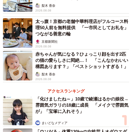
話題になったアクアマリンふくしまの投稿。左の深海生物もややお寿司
梨木 香奈
2026.08.08
中将タカノリ（以下「中将」）：「ウオノシラミ属の一
太っ腹！京都の老舗中華料理店がフルコース料
種」はどのような生態の生き物なのでしょうか？
理50人前を無料提供 「一市民としてお礼を」
つながる善意の輪
日比野：大きなグループではウオノエという仲間で、これ
京都新聞社
2026.08.08
らは魚の体表や口腔内に寄生するので有名な甲殻類です。
赤ちゃんが気になる？ひょっこり顔を出す2匹
寄生虫といっても、一生を同じ魚に寄生して過ごすタイプ
の猫の愛らしさに悶絶…！ 「こんなかわいい
もいますが、ウオノシラミ属は半寄生性といい、お腹がす
構図あります？」「ベストショットすぎる！」
くと魚に寄生し、満たされると離れて過ごすという生活を
梨木 香奈
2026.08.08
送ります。
アクセスランキング
中将：「サーモン寿司に見える」というコメントが相次い
「化けましたね～」10歳で綾瀬はるかの娘役→
雰囲気ガラリの18歳に成長 「メイクで雰囲気
でおりますが、SNSの反響へのご感想をお聞かせくださ
が」「宝塚に入れそう」
い。
まいどなメディア
日比野：率直に、そういう視点があることに驚きました。
「ウソだろ」体重130kgの女性芸人オダウエダ