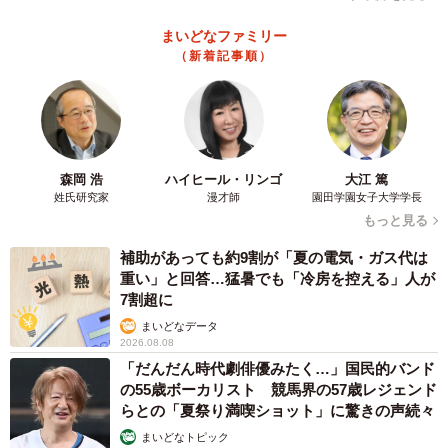
に展示されているという細やかなこだわり…。 遊びながら
魚を「とる」仕組みを知り、魚の気持ちになって「とられ
まいどなファミリー
（新着記事順）
る」体験まで味わえるという貴重な体験型イベントだ。
アクアマリンふくしま
所在地：福島県いわき市小名浜字辰巳町50
公式サイト：
https://www.aquamarine.or.jp/
森岡 浩
ハイヒール・リンゴ
大江 篤
姓氏研究家
漫才師
園田学園女子大学学長
「アクアマリンこども魚市場」
もっと見る
開催期間：2021年7月15日（木）～11月30日（火）
補助があっても約9割が「夏の電気・ガス代は
イベントサイト：
重い」と回答…猛暑でも「冷房を控える」人が
7割超に
https://www.aquamarine.or.jp/events/kidsfishmarket/
まいどなデータ
2026.08.08
「だんだん時代劇俳優みたく…」国民的バンド
の55歳ボーカリスト 競馬界の57歳レジェンド
らとの「夏祭り満喫ショット」に驚きの声続々
まいどなトピック