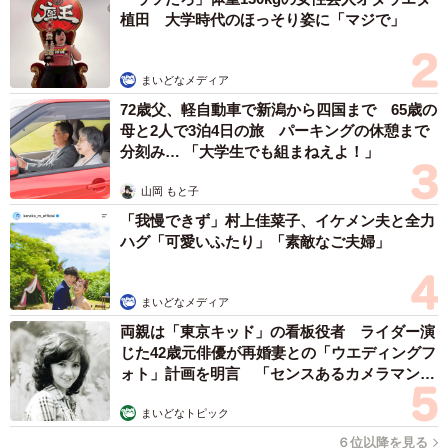
ただ、確かに似ています…。普段はどんなに珍しくても見
植田 大学時代のほっそり姿に「マジで」
過ごされがちな小さくマイナーな生き物ですので、存在自
体を多くの方に知っていただけるきっかけになったなら、
まいどなメディア
大変うれしいです。
72歳父、軽自動車で新潟から四国まで 65歳の
母と2人で3泊4日の旅 パーキングの休憩まで
分刻み… 「大学生でも組まねえよ！」
◇ ◇
山岡 もと子
ぜひ多くの方にアクアマリンふくしまに足を運んでいただ
「我慢できず」村上佳菜子、イケメン夫と全力
き「寿司にしか見えない」深海生物をご覧になっていただ
ハグ「可愛いふたり」「素敵なご夫婦」
きたい。
まいどなメディア
なおアクアマリンふくしまでは現在、福島県の漁業をテー
両親は「東京キッド」の看板役者 ライダー演
マとした企画展
「アクアマリンこども魚市場」
を開催中。
じた42歳元俳優が再婚妻との「ウエディングフ
会場の入り口がミニチュアの定置網になっていて、網を通
ォト」計画を明言 「センスあるカメラマン求
む」
り抜けていくと市場のような空間にたどり着き、そこでは
まいどなトピック
福島県で水揚げされる魚介類が料理の食品サンプルと一緒
６位以降を見る