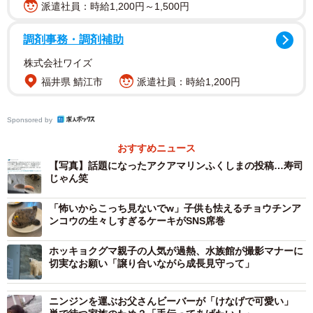
派遣社員：時給1,200円～1,500円
「寿司にしか見えない」
調剤事務・調剤補助
「サーモン？
株式会社ワイズ
お寿司食べたい。」
福井県 鯖江市
派遣社員：時給1,200円
「可愛いです！2枚目はサーモンのお寿司みたいでなんか美
Sponsored by
味しそうですねw」
おすすめニュース
「これは既に握られてるエヴィかシャーモン」
【写真】話題になったアクアマリンふくしまの投稿…寿司
じゃん笑
などと指摘されるのは「ウオノシラミ属の一種」の方。た
「怖いからこっち見ないでw」子供も怯えるチョウチンア
ンコウの生々しすぎるケーキがSNS席巻
しかに表皮の赤と白のストライプと言い、形状と言い、サ
ーモンの握りにしか見えない…。
ホッキョクグマ親子の人気が過熱、水族館が撮影マナーに
切実なお願い「譲り合いながら成長見守って」
この神秘的な深海生物について飼育担当者の
日比野麻衣
さ
んにお話をうかがってみた。
ニンジンを運ぶお父さんビーバーが「けなげで可愛い」