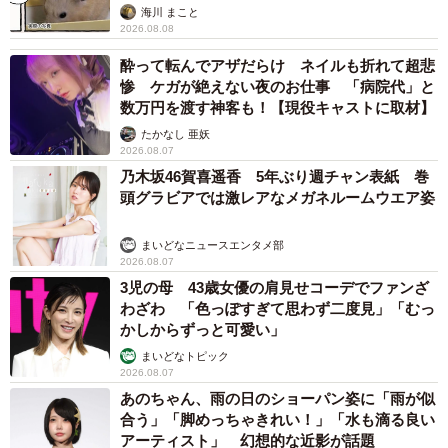
海川 まこと
2026.08.08
酔って転んでアザだらけ ネイルも折れて超悲
惨 ケガが絶えない夜のお仕事 「病院代」と
数万円を渡す神客も！【現役キャストに取材】
たかなし 亜妖
2026.08.07
乃木坂46賀喜遥香 5年ぶり週チャン表紙 巻
頭グラビアでは激レアなメガネルームウエア姿
まいどなニュースエンタメ部
2026.08.07
3児の母 43歳女優の肩見せコーデでファンざ
わざわ 「色っぽすぎて思わず二度見」「むっ
かしからずっと可愛い」
まいどなトピック
2026.08.07
あのちゃん、雨の日のショーパン姿に「雨が似
合う」「脚めっちゃきれい！」「水も滴る良い
アーティスト」 幻想的な近影が話題