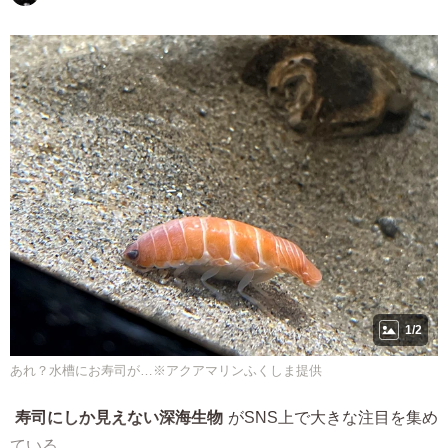
1/2
あれ？水槽にお寿司が…※アクアマリンふくしま提供
寿司にしか見えない深海生物
がSNS上で大きな注目を集め
ている。