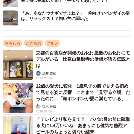
巣で待つ家族のため？「手伝ってあげたい！」
「あ、あなたウナギですよね？」 仰向けでバンザイの姿
は、リラックス！？飼い主に聞いた
おもしろ
いきもの
グルメ
京都の百貨店が開催のお化け屋敷のお化けにモ
デルがいる 比叡山延暦寺の僧侶が語る伝説と
は
浅井 佳穂
2026.08.08
12歳の愛犬に変化 1歳息子の膝で甘える初め
て見せる姿に反響 これまで「見守る立場」だ
ったのに…「頭ポンポンが愛に満ちている」
「尊…」
梨木 香奈
2026.08.08
「テレビより私を見て？」パパの目の前に陣取
る犬に1.4万いいね あまりにも健気な熱烈ア
2/2
ピールのちょっと切ない結末