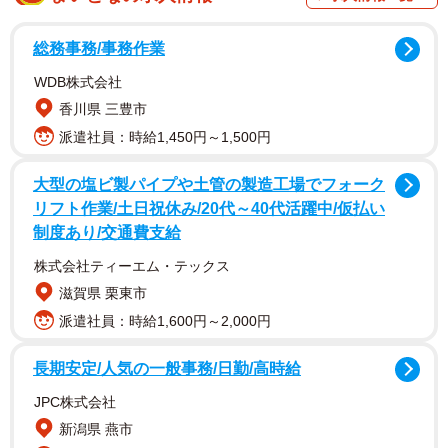
総務事務/事務作業
WDB株式会社
という福島県いわき市の水族館
「アクアマリンふくしま」
香川県 三豊市
公式Twitterアカウント（@aquamarinestaff）の投稿。
派遣社員：時給1,450円～1,500円
未知の深海生物、白色のヒロメオキソコエビとウオノシラ
大型の塩ビ製パイプや土管の製造工場でフォーク
ミ属の一種を展示を始めました。担当者はかわいくてしょ
リフト作業/土日祝休み/20代～40代活躍中/仮払い
うがないようで、「ほら、この角度いいでしょ！」とたく
制度あり/交通費支給
さん写真が送られてきますが、多くの職員の理解は得られ
株式会社ティーエム・テックス
ず。。。
#アクアマリンふくしま
#深海生物
#親潮アイス
滋賀県 栗東市
ボックス
pic.twitter.com/sW12o3G2F4
派遣社員：時給1,600円～2,000円
— 【公式】アクアマリンふくしま (@aquamarinestaff)
July
長期安定/人気の一般事務/日勤/高時給
20, 2021
JPC株式会社
SNSユーザー達から
新潟県 燕市