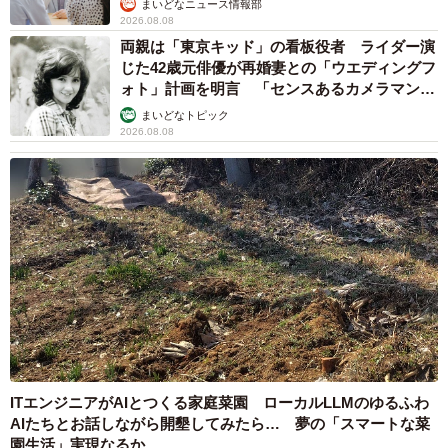
まいどなニュース情報部
2026.08.08
両親は「東京キッド」の看板役者 ライダー演
じた42歳元俳優が再婚妻との「ウエディングフ
ォト」計画を明言 「センスあるカメラマン求
む」
まいどなトピック
2026.08.08
ITエンジニアがAIとつくる家庭菜園 ローカルLLMのゆるふわ
AIたちとお話しながら開墾してみたら… 夢の「スマートな菜
園生活」実現なるか