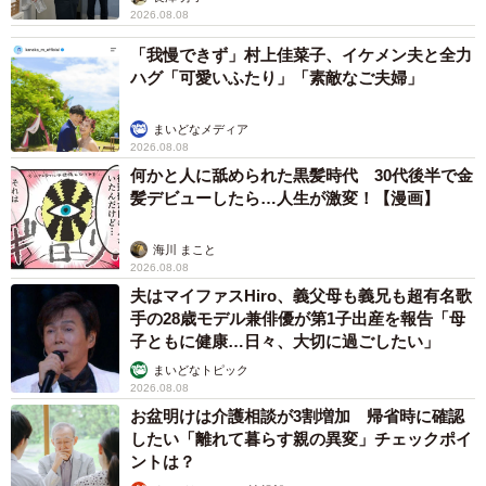
2026.08.08
「我慢できず」村上佳菜子、イケメン夫と全力
ハグ「可愛いふたり」「素敵なご夫婦」
まいどなメディア
2026.08.08
何かと人に舐められた黒髪時代 30代後半で金
髪デビューしたら…人生が激変！【漫画】
海川 まこと
2026.08.08
夫はマイファスHiro、義父母も義兄も超有名歌
手の28歳モデル兼俳優が第1子出産を報告「母
子ともに健康…日々、大切に過ごしたい」
まいどなトピック
2026.08.08
お盆明けは介護相談が3割増加 帰省時に確認
したい「離れて暮らす親の異変」チェックポイ
ントは？