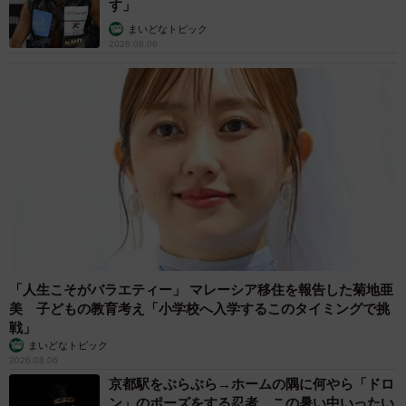
す」
まいどなトピック
2026.08.06
「人生こそがバラエティー」 マレーシア移住を報告した菊地亜
美 子どもの教育考え「小学校へ入学するこのタイミングで挑
戦」
まいどなトピック
2026.08.06
京都駅をぶらぶら→ホームの隅に何やら「ドロ
ン」のポーズをする忍者 この暑い中いったい