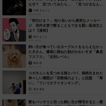
なぜ？ 近づいてみたら… 「見つかるなんて
未熟」
中将 タカノリ
2026.08.06
「明日ひま？」 知り合いから唐突なメッセー
ジ 用件次第で断ることもできる賢い返信文と
は？【漫画】
海川 まこと
2026.08.06
飼い主が食べているヨーグルトをもらえなかっ
た犬さん、爆裂に拗ねた顔がかわいすぎ「鼻息
フスフス」「反則レベル」
椎名 碧
2026.08.06
コガネムシを見つめる猫とパパ、偶然生まれた
神々しい構図が「宗教画のよう」と話題 「尊
い」「ていうかライオンキング」
梨木 香奈
2026.08.06
髪をバッサリと切った飼い主が帰宅すると→愛