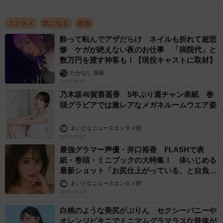
エンタメ
気になる
家族
酔って転んでアザだらけ ネイルも折れて超悲
惨 ケガが絶えない夜のお仕事 「病院代」と
数万円を渡す神客も！【現役キャストに取材】
たかなし 亜妖
2026.08.07
乃木坂46賀喜遥香 5年ぶり週チャン表紙 巻
頭グラビアでは激レアなメガネルームウエア姿
まいどなニュースエンタメ部
2026.08.07
最強グラマー声優・井口裕香 FLASHで表
紙・巻頭・ミニブックの大特集！ 体いじめる
最新ショット「お尻仕上がっている、と自負し
ています」「いくつになっても理想の身体でい
まいどなニュースエンタメ部
たい」
2026.08.07
白桃のような美尻がぷりん セクシーバニーや
オレンジビキニでミニマムグラマラスな肢体が