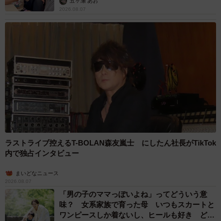
五ヶ瀬 あお
2026.08.07
ラストライブ控えるT-BOLAN森友嵐士 にしたん社長がTikTok
内で独占インタビュー
まいどなニュース
2026.08.07
「男の子のママっぽいよね」ってどういう意
味？ 女系家族で育った母 いつもスカートと
ワンピースしか着ないし、ヒールも好き どの