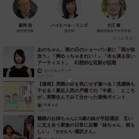
森岡 浩
ハイヒール・リンゴ
大江 篤
姓氏研究家
漫才師
園田学園女子大学学長
もっと見る
あのちゃん、雨の日のショーパン姿に「雨が似
合う」「脚めっちゃきれい！」「水も滴る良い
アーティスト」 幻想的な近影が話題
まいどなメディア
2026.08.07
【漫画】周囲の目を気にせず遊べる！洗濯物も
干せる！最近人気の戸建ての「中庭」 ところ
が…実際住んでみて分かった後悔ポイント
中瀬 えみ
2026.08.07
難聴のお姉ちゃんに5歳の妹が手話通訳 互い
に支え合う家族の日常に反響「妹ちゃん、頼も
しい」「かわいい通訳さん」