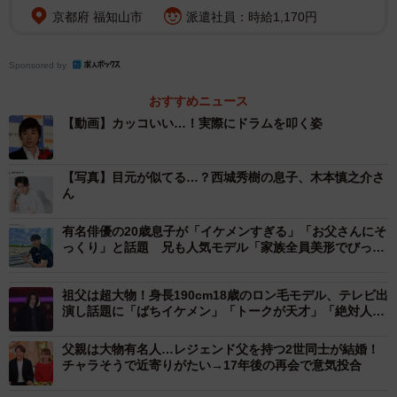
京都府 福知山市
派遣社員：時給1,170円
Sponsored by
おすすめニュース
【動画】カッコいい…！実際にドラムを叩く姿
【写真】目元が似てる…？西城秀樹の息子、木本慎之介さ
ん
有名俳優の20歳息子が「イケメンすぎる」「お父さんにそ
っくり」と話題 兄も人気モデル「家族全員美形でびっく
り」
祖父は超大物！身長190cm18歳のロン毛モデル、テレビ出
演し話題に「ばちイケメン」「トークが天才」「絶対人気
出る」
父親は大物有名人…レジェンド父を持つ2世同士が結婚！
チャラそうで近寄りがたい→17年後の再会で意気投合