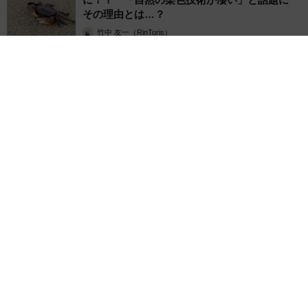
その理由とは…？
竹中 友一（RinToris）
2026.08.06
誰も求めていない職場の「謎マナー」、「過剰な挨拶」や「お
土産配り」を抑えた1位は？ やめられない理由は「周りの目」
まいどなデータ
2026.08.06
自転車通行可の歩道 電動キックボードで走行