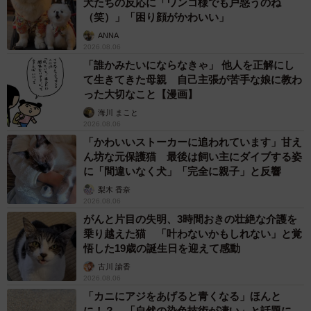
犬たちの反応に「ワンコ様でも戸惑うのね
（笑）」「困り顔がかわいい」
ANNA
2026.08.06
「誰かみたいにならなきゃ」 他人を正解にし
て生きてきた母親 自己主張が苦手な娘に教わ
った大切なこと【漫画】
海川 まこと
2026.08.06
「かわいいストーカーに追われています」甘え
ん坊な元保護猫 最後は飼い主にダイブする姿
に「間違いなく犬」「完全に親子」と反響
梨木 香奈
2026.08.06
がんと片目の失明、3時間おきの壮絶な介護を
乗り越えた猫 「叶わないかもしれない」と覚
悟した19歳の誕生日を迎えて感動
古川 諭香
2026.08.06
「カニにアジをあげると青くなる」ほんと
に！？ 「自然の染色技術が凄い」と話題に