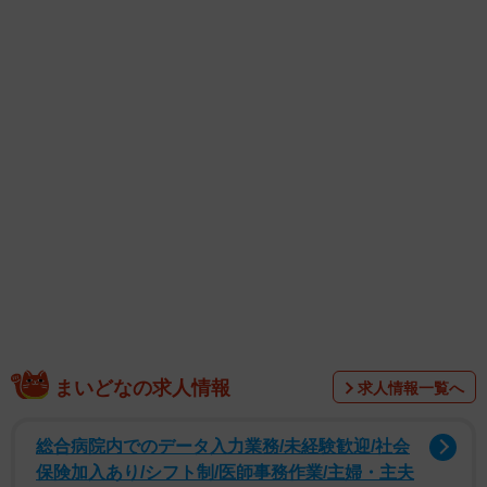
慎之介さんがドラムを叩く写真のほか、実際に叩く動画を
投稿すると、反響は続々。「凄い才能。テレビで観たい」
「何回見ても凄い。カッコ良い～」「慎之介君段々板につ
いてこられましたね」「応援してる」など、これからの慎
之介さんの活躍に期待するコメントも上がった。
まいどなの求人情報
求人情報一覧へ
総合病院内でのデータ入力業務/未経験歓迎/社会
保険加入あり/シフト制/医師事務作業/主婦・主夫