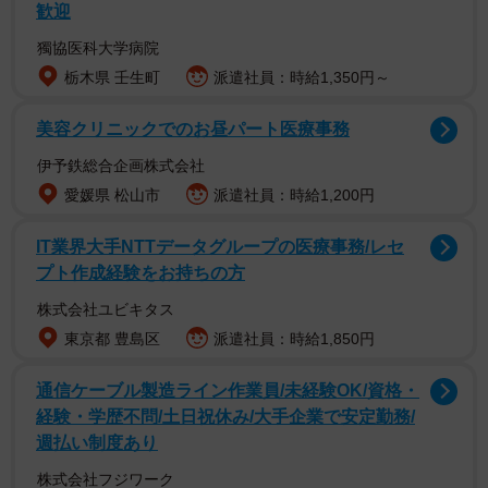
歓迎
獨協医科大学病院
栃木県 壬生町
派遣社員：時給1,350円～
美容クリニックでのお昼パート医療事務
伊予鉄総合企画株式会社
愛媛県 松山市
派遣社員：時給1,200円
IT業界大手NTTデータグループの医療事務/レセ
プト作成経験をお持ちの方
株式会社ユビキタス
東京都 豊島区
派遣社員：時給1,850円
通信ケーブル製造ライン作業員/未経験OK/資格・
経験・学歴不問/土日祝休み/大手企業で安定勤務/
週払い制度あり
株式会社フジワーク