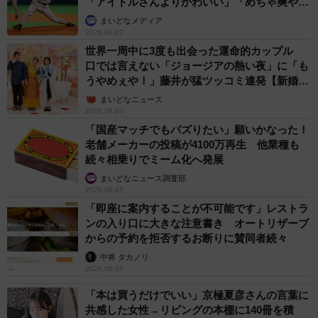
「アイドルさんよりかわいい」「めちゃ爽や
か」
まいどなメディア
2026.08.07
世界一周中に3度も出会った運命的カップル
口では言えない「ジョージアの熱い夜」に「も
うやめぇや！」藤井が猛ツッコミ連発【新婚さ
ん】
まいどなニュース
2026.08.07
「国産マッチでもバズりたい」願いかなった！
老舗メーカーの投稿が4100万再生 他業種も
続々相乗りでミーム化へ発展
まいどなニュース調査部
2026.08.07
「即座に案内することが不可能です」レストラ
ンの入り口に大きな注意書き オートリザーブ
からの予約を拒否するお断りに賛同者続々
中将 タカノリ
2026.08.07
「本は買うだけでいい」京極夏彦さんの言葉に
共感した女性→リビングの本棚に140冊を積