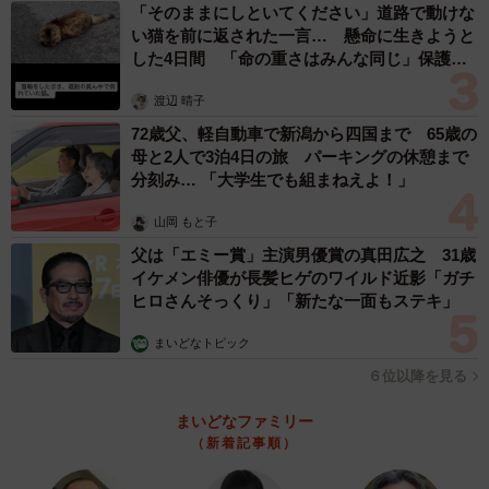
「そのままにしといてください」道路で動けな
い猫を前に返された一言… 懸命に生きようと
した4日間 「命の重さはみんな同じ」保護団
体代表の訴え
渡辺 晴子
72歳父、軽自動車で新潟から四国まで 65歳の
母と2人で3泊4日の旅 パーキングの休憩まで
分刻み… 「大学生でも組まねえよ！」
山岡 もと子
父は「エミー賞」主演男優賞の真田広之 31歳
イケメン俳優が長髪ヒゲのワイルド近影「ガチ
ヒロさんそっくり」「新たな一面もステキ」
まいどなトピック
６位以降を見る
まいどなファミリー
（新着記事順）