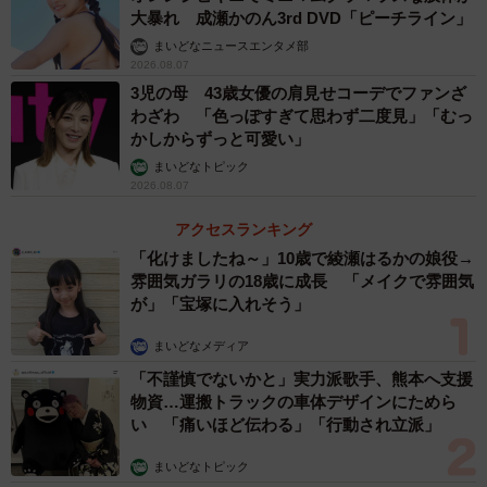
大暴れ 成瀬かのん3rd DVD「ピーチライン」
まいどなニュースエンタメ部
2026.08.07
3児の母 43歳女優の肩見せコーデでファンざ
わざわ 「色っぽすぎて思わず二度見」「むっ
かしからずっと可愛い」
まいどなトピック
2026.08.07
アクセスランキング
「化けましたね～」10歳で綾瀬はるかの娘役→
雰囲気ガラリの18歳に成長 「メイクで雰囲気
が」「宝塚に入れそう」
まいどなメディア
「不謹慎でないかと」実力派歌手、熊本へ支援
物資…運搬トラックの車体デザインにためら
い 「痛いほど伝わる」「行動され立派」
まいどなトピック