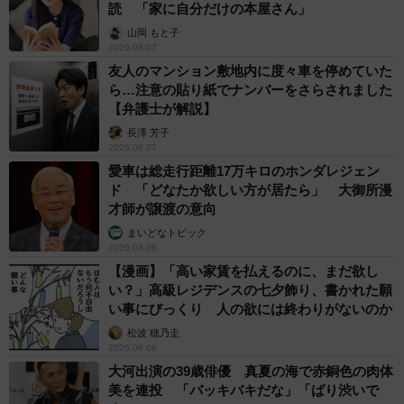
読 「家に自分だけの本屋さん」
山岡 もと子
2026.08.07
友人のマンション敷地内に度々車を停めていた
ら…注意の貼り紙でナンバーをさらされました
【弁護士が解説】
長澤 芳子
2026.08.07
愛車は総走行距離17万キロのホンダレジェン
ド 「どなたか欲しい方が居たら」 大御所漫
才師が譲渡の意向
まいどなトピック
2026.08.06
【漫画】「高い家賃を払えるのに、まだ欲し
い？」高級レジデンスの七夕飾り、書かれた願
い事にびっくり 人の欲には終わりがないのか
松波 穂乃圭
2026.08.06
大河出演の39歳俳優 真夏の海で赤銅色の肉体
美を連投 「バッキバキだな」「ばり渋いで