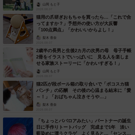
へんが…
山岡 もと子
2026.08.07
猫用の爪研ぎおもちゃを買ったら…「これで合
ってますか？」予想外の使い方が大反響
「100点満点」「かわいいからよし！」
梨木 香奈
2026.08.07
2歳半の長男と生後2カ月の次男の母 母子手帳
2冊をイラストでいっぱいに 見る人を楽しま
せる家族ストーリーに「かわいすぎる！」
山岡 もと子
2026.08.07
猫2匹が段ボール箱の取り合いで「ポコスカ猫
パンチ」の応酬 その後の心温まる結末に「愛
～！」「おばちゃん泣きそうや…」
梨木 香奈
2026.08.07
「ちょっとババロアみたい」パートナーの誕生
日に手作りトートバッグ 完成まで1年 淡い
藍染めに漂うクラゲ よく見ると…「センスす