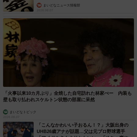
まいどなニュース情報部
2026.08.07
「火事以来10カ月ぶり」全焼した自宅訪れた林家ぺー 内装も
壁も取り払われスケルトン状態の部屋に呆然
まいどなトピック
2026.08.07
「こんなかわいい子おるん！？」大阪出身の
UHB26歳アナが話題…父は元プロ野球選手