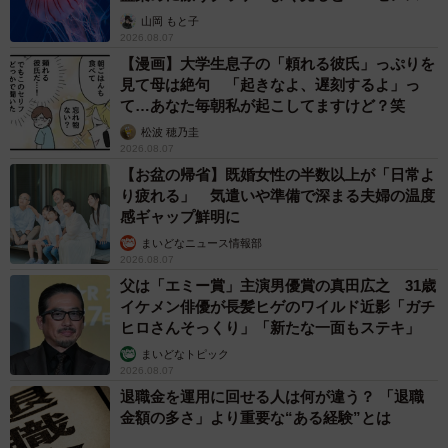
ごい」
山岡 もと子
2026.08.07
【漫画】大学生息子の「頼れる彼氏」っぷりを
見て母は絶句 「起きなよ、遅刻するよ」っ
て…あなた毎朝私が起こしてますけど？笑
松波 穂乃圭
2026.08.07
【お盆の帰省】既婚女性の半数以上が「日常よ
り疲れる」 気遣いや準備で深まる夫婦の温度
感ギャップ鮮明に
まいどなニュース情報部
2026.08.07
父は「エミー賞」主演男優賞の真田広之 31歳
イケメン俳優が長髪ヒゲのワイルド近影「ガチ
ヒロさんそっくり」「新たな一面もステキ」
まいどなトピック
2026.08.07
退職金を運用に回せる人は何が違う？ 「退職
金額の多さ」より重要な“ある経験”とは