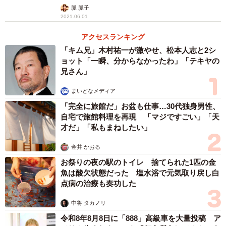
脈 脈子
2021.06.01
「カラッと乾燥剤がモチーフのマスク」「公式
になれるアクセサリー」 笑えるグッズがゾク
ゾク！気になる作者に聞いた
脈 脈子
2021.05.16
銀色に妖しく光る体に赤いヒレ、肛門から墨を
出すのが必殺技！？ 富山湾で揚がった謎の珍
魚「アカナマダ」
脈 脈子
2021.04.16
アクセスランキング
「キム兄」木村祐一が激やせ、松本人志と2シ
ョット「一瞬、分からなかったわ」「テキヤの
兄さん」
まいどなメディア
「完全に旅館だ」お盆も仕事…30代独身男性、