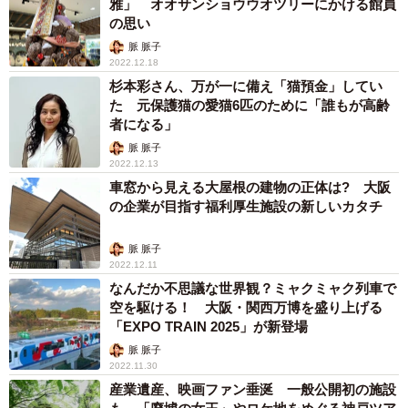
雅」 オオサンショウウオツリーにかける館員
の思い
脈 脈子
2022.12.18
杉本彩さん、万が一に備え「猫預金」してい
た 元保護猫の愛猫6匹のために「誰もが高齢
者になる」
脈 脈子
2022.12.13
車窓から見える大屋根の建物の正体は? 大阪
の企業が目指す福利厚生施設の新しいカタチ
脈 脈子
2022.12.11
なんだか不思議な世界観？ミャクミャク列車で
空を駆ける！ 大阪・関西万博を盛り上げる
「EXPO TRAIN 2025」が新登場
脈 脈子
2022.11.30
産業遺産、映画ファン垂涎 一般公開初の施設