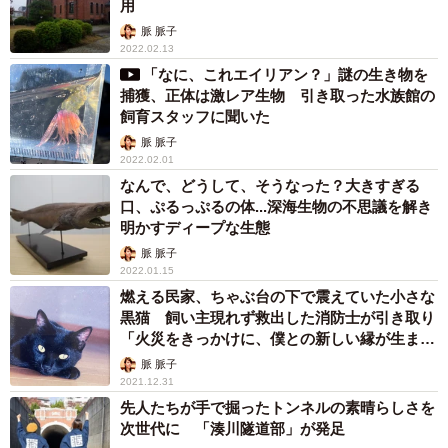
用
脈 脈子
2022.02.13
「なに、これエイリアン？」謎の生き物を
捕獲、正体は激レア生物 引き取った水族館の
飼育スタッフに聞いた
脈 脈子
2022.02.01
なんで、どうして、そうなった？大きすぎる
口、ぷるっぷるの体...深海生物の不思議を解き
明かすディープな生態
脈 脈子
2022.01.15
燃える民家、ちゃぶ台の下で震えていた小さな
黒猫 飼い主現れず救出した消防士が引き取り
「火災をきっかけに、僕との新しい縁が生まれ
た」
脈 脈子
2021.12.31
先人たちが手で掘ったトンネルの素晴らしさを
次世代に 「湊川隧道部」が発足