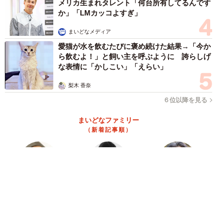
自宅で旅館料理を再現 「マジですごい」「天
才だ」「私もまねしたい」
金井 かおる
お祭りの夜の駅のトイレ 捨てられた1匹の金
魚は酸欠状態だった 塩水浴で元気取り戻し白
点病の治療も奏功した
中将 タカノリ
令和8年8月8日に「888」高級車を大量投稿 ア
メリカ生まれタレント「何台所有してるんです
か」「LMカッコよすぎ」
まいどなメディア
愛猫が水を飲むたびに褒め続けた結果→「今か
ら飲むよ！」と飼い主を呼ぶように 誇らしげ
な表情に「かしこい」「えらい」
梨木 香奈
６位以降を見る