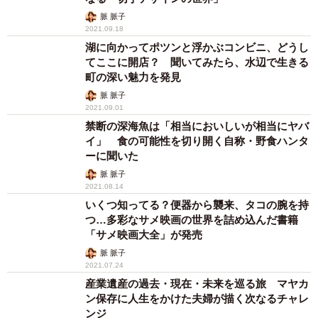
脈 脈子
2021.09.18
湖に向かってポツンと浮かぶコンビニ、どうし
てここに開店？ 聞いてみたら、水辺で生きる
町の深い魅力を発見
脈 脈子
2021.09.01
禁断の深海魚は「相当においしいが相当にヤバ
イ」 食の可能性を切り開く自称・野食ハンタ
ーに聞いた
脈 脈子
2021.08.14
いくつ知ってる？便器から襲来、タコの腕を持
つ…多彩なサメ映画の世界を詰め込んだ書籍
「サメ映画大全」が発売
脈 脈子
2021.07.24
産業遺産の過去・現在・未来を巡る旅 マヤカ
ン保存に人生をかけた夫婦が描く次なるチャレ
ンジ