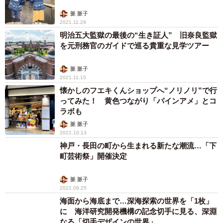
脈 脈子
2021.11.29
明治五大監獄の最後の“生き証人” 旧奈良監獄
を元刑務官のガイドで巡る貴重な見学ツアー
脈 脈子
2021.11.15
懐かしのフエキくんショップへ“ノリノリ”で行
ってみた！ 黄色つながり「パインアメ」とコ
ラボも
脈 脈子
2021.10.13
神戸・長田の町から生まれる新たな潮流…「下
町芸術祭」開催決定
脈 脈子
2021.09.25
海面から海底まで…深海探索の世界を「1枚」
に 海洋研究開発機構の記念切手に見る、深淵
なる「切手デザインの世界」