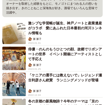
オーナーを取材した経験をもとに、モノゴトにまつわる人の想いを
描き出す。きのことねこと深海魚が好き。酒場でもいろんな意味で
活躍中。
激シブな学習帳が誕生、神戸ノートと産業遺産
がコラボ 愛にあふれた日本最初の河川トンネ
ル情報も
脈 脈子
2023.01.31
俳優・のんのもうひとつの顔、故郷でリボンア
ートの世界 イベント開催にアーティストとし
て手応え
脈 脈子
2023.01.25
「ケニアの選手には教えないで」レジェンド瀬
古利彦さん絶賛 ランニングメソッドが登場
脈 脈子
2022.12.24
冬の京都の新風物詩？今年のテーマは「京の