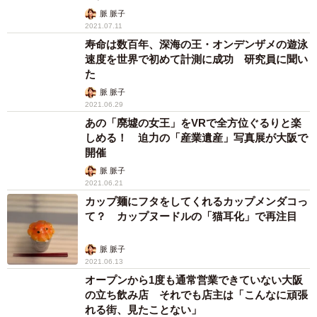
脈 脈子
2021.07.11
寿命は数百年、深海の王・オンデンザメの遊泳
速度を世界で初めて計測に成功 研究員に聞い
た
脈 脈子
2021.06.29
あの「廃墟の女王」をVRで全方位ぐるりと楽
しめる！ 迫力の「産業遺産」写真展が大阪で
開催
脈 脈子
2021.06.21
カップ麺にフタをしてくれるカップメンダコっ
て？ カップヌードルの「猫耳化」で再注目
脈 脈子
2021.06.13
オープンから1度も通常営業できていない大阪
の立ち飲み店 それでも店主は「こんなに頑張
れる街、見たことない」