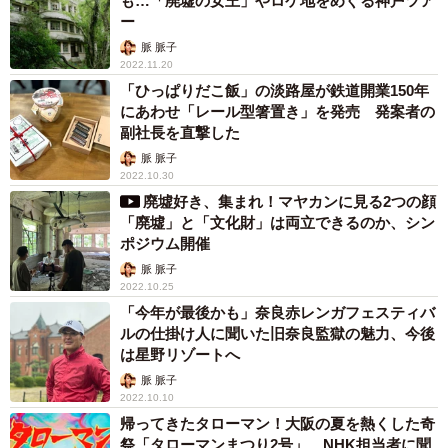
も…「廃墟の女王」やロケ地をめぐる神戸ツア
ー
脈 脈子
2022.11.20
「ひっぱりだこ飯」の淡路屋が鉄道開業150年
にあわせ「レール型箸置き」を発売 発案者の
副社長を直撃した
脈 脈子
2022.10.30
廃墟好き、集まれ！マヤカンに見る2つの顔
「廃墟」と「文化財」は両立できるのか、シン
ポジウム開催
脈 脈子
2022.10.25
「今年が最後かも」奈良赤レンガフェスティバ
ルの仕掛け人に聞いた旧奈良監獄の魅力、今後
は星野リゾートへ
脈 脈子
2022.10.10
帰ってきたタローマン！大阪の夏を熱くした奇
祭「タローマンまつり2号」 NHK担当者に聞