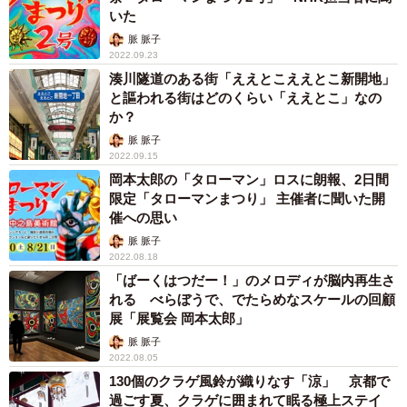
いた
脈 脈子
2022.09.23
湊川隧道のある街「ええとこええとこ新開地」
と謳われる街はどのくらい「ええとこ」なの
か？
脈 脈子
2022.09.15
岡本太郎の「タローマン」ロスに朗報、2日間
限定「タローマンまつり」 主催者に聞いた開
催への思い
脈 脈子
2022.08.18
「ばーくはつだー！」のメロディが脳内再生さ
れる べらぼうで、でたらめなスケールの回顧
展「展覧会 岡本太郎」
脈 脈子
2022.08.05
130個のクラゲ風鈴が織りなす「涼」 京都で
過ごす夏、クラゲに囲まれて眠る極上ステイ