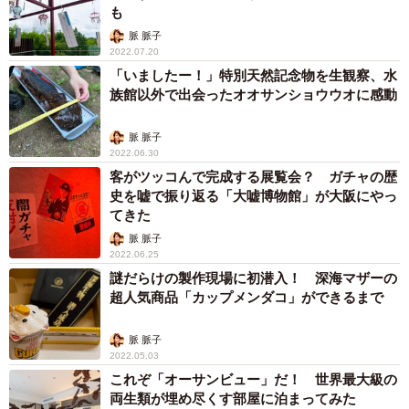
も
脈 脈子
2022.07.20
「いましたー！」特別天然記念物を生観察、水
族館以外で出会ったオオサンショウウオに感動
脈 脈子
2022.06.30
客がツッコんで完成する展覧会？ ガチャの歴
史を嘘で振り返る「大嘘博物館」が大阪にやっ
てきた
脈 脈子
2022.06.25
謎だらけの製作現場に初潜入！ 深海マザーの
超人気商品「カップメンダコ」ができるまで
脈 脈子
2022.05.03
これぞ「オーサンビュー」だ！ 世界最大級の
両生類が埋め尽くす部屋に泊まってみた