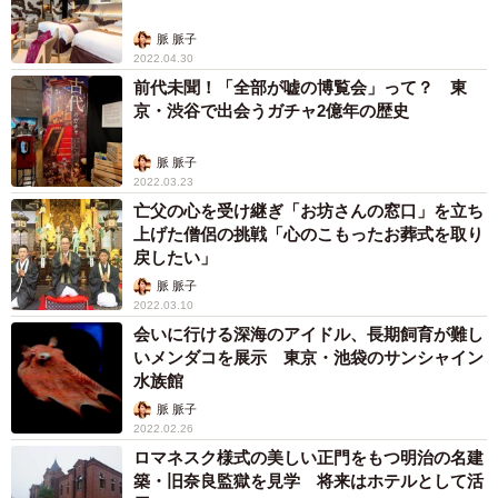
脈 脈子
2022.04.30
前代未聞！「全部が嘘の博覧会」って？ 東
京・渋谷で出会うガチャ2億年の歴史
脈 脈子
2022.03.23
亡父の心を受け継ぎ「お坊さんの窓口」を立ち
上げた僧侶の挑戦「心のこもったお葬式を取り
戻したい」
脈 脈子
2022.03.10
会いに行ける深海のアイドル、長期飼育が難し
いメンダコを展示 東京・池袋のサンシャイン
水族館
脈 脈子
2022.02.26
ロマネスク様式の美しい正門をもつ明治の名建
築・旧奈良監獄を見学 将来はホテルとして活