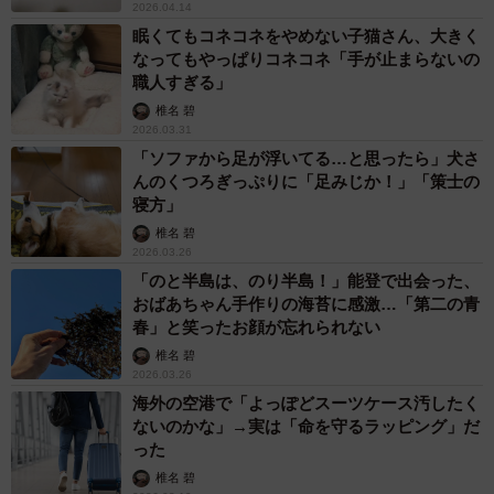
2026.04.14
眠くてもコネコネをやめない子猫さん、大きく
なってもやっぱりコネコネ「手が止まらないの
職人すぎる」
椎名 碧
2026.03.31
「ソファから足が浮いてる…と思ったら」犬さ
んのくつろぎっぷりに「足みじか！」「策士の
寝方」
椎名 碧
2026.03.26
「のと半島は、のり半島！」能登で出会った、
おばあちゃん手作りの海苔に感激…「第二の青
春」と笑ったお顔が忘れられない
椎名 碧
2026.03.26
海外の空港で「よっぽどスーツケース汚したく
ないのかな」→実は「命を守るラッピング」だ
った
椎名 碧