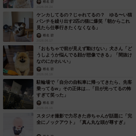
椎名 碧
2026.06.24
ケンカしてるの？じゃれてるの？ ゆる〜い猫
パンチを繰り出す2匹の猫に爆笑「朝からこれ
見たら仕事行きたくなくなる」
椎名 碧
2026.06.17
「おもちゃで前が見えず動けない」犬さん「ど
うしようか悩んでる顔が想像できる」「間抜け
なのにかわいい」
椎名 碧
2026.06.16
駐輪場で「自分の自転車に帰ってきたら、先客
乗ってるw」その正体は…「目が光ってるの怖
すぎて笑った」
椎名 碧
2026.06.16
スタジオ撮影で力尽きた赤ちゃんが話題に「完
全にノックアウト」「真ん丸な頭が尊すぎ」