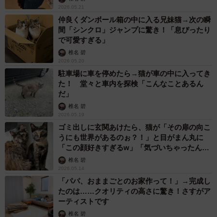
2026.05.21
仲良くダンボール箱の中に入る兄妹猫→次の瞬
間「シンクロ」ジャンプに驚き！「息ぴったり
で可愛すぎる」
椎名 碧
2026.05.20
駐車場に車を停めたら→猫が車の中に入ってき
た！ 堂々と車内を探検「こんなことあるん
だ」
椎名 碧
2026.05.19
ゴミ出しに玄関あけたら、猫が「その扉の向こ
うにも世界があるのぉ？！」と目がまん丸に
「この顔好きすぎるw」「気づいちゃったんだ
ね」
椎名 碧
2026.05.14
「パパ、おままごとのお家作って！」→完成し
たのは……クオリティの高さに驚き！さすがア
ーティストです
椎名 碧