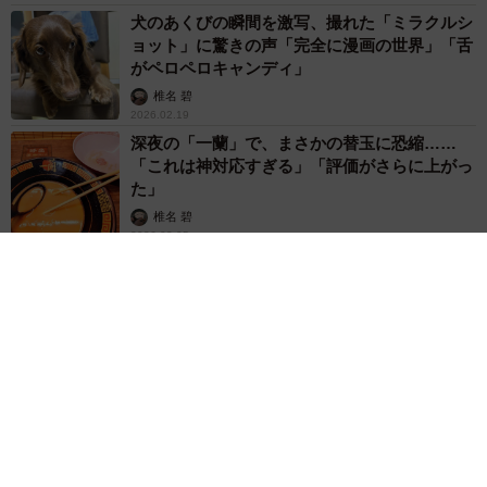
犬のあくびの瞬間を激写、撮れた「ミラクルシ
ョット」に驚きの声「完全に漫画の世界」「舌
がペロペロキャンディ」
椎名 碧
2026.02.19
深夜の「一蘭」で、まさかの替玉に恐縮……
「これは神対応すぎる」「評価がさらに上がっ
た」
椎名 碧
2026.02.05
夫「よーし！掃除してくるぞー！」→様子を見
にいった妻が爆笑「小学生男子みたい」「これ
はあるあるすぎる」
椎名 碧
2026.02.05
「塀の向こうに柴犬がいることを知った」犬さ
ん→通るたびにひとつずつ、穴を覗いていく姿
に「可愛すぎて何回も見ちゃう」
椎名 碧
2026.01.29