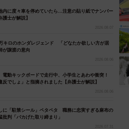
地内に度々車を停めていたら…注意の貼り紙でナンバー
弁護士が解説】
2026.08.07
7万キロのホンダレジェンド 「どなたか欲しい方が居
師が譲渡の意向
2026.08.06
 電動キックボードで走行中、小学生とあわや衝突！
違反でしょ」と指摘されました【弁護士が解説】
2026.08.06
しに「駐禁シール」ペタペタ 職務に忠実すぎる麻布の
猛批判「バカげた取り締まり」
2026.07.31