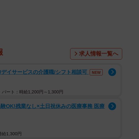
すと、その後もずっと気になるもの。原因をつかんで対
しょう。ビビリの原因はワイパーゴムの劣化以外にもガ
合があります。現役整備士が分かりやすく解説します。
、ワイパーゴムやアームの不具合、ガラス面の不具合な
報
求人情報一覧へ
可/デイサービスの介護職/シフト相談可
NEW
パート：時給1,200円～1,300円
験OK!残業なし×土日祝休みの医療事務 医療
ムの不具合・損傷
いないワイパーゴムの使用
給1,300円