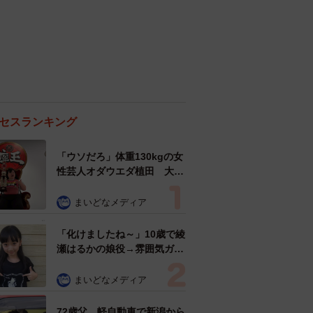
セスランキング
「ウソだろ」体重130kgの女
性芸人オダウエダ植田 大学
時代のほっそり姿に「マジ
で」
まいどなメディア
「化けましたね～」10歳で綾
瀬はるかの娘役→雰囲気ガラ
リの18歳に成長 「メイクで
雰囲気が」「宝塚に入れそ
まいどなメディア
う」
72歳父、軽自動車で新潟から