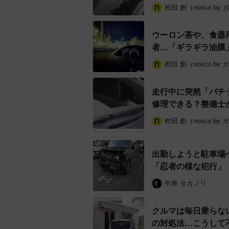
村田 創（norico by
・ガラスに油膜が付着
・ガラスに施工したコーティングの
ウーロン茶や、食器
者…「ギラギラ油膜
ガラス面の不具合によってビビリが
油膜の付着によってガラスの表面の
村田 創（norico by
リにつながります。ガラスに施工し
走行中に突然「バチ
ィング対応品に交換することをおす
修理できる？整備士
しかし、コーティングの施工から時
村田 創（norico by
きていないと、ガラス表面の状態に
したときと同様にワイパーゴムが引
出勤しようと駐車場
す。
「忍者の様な犯行」
中将 タカノリ
クルマは毎日乗らな
の対処法…こうして