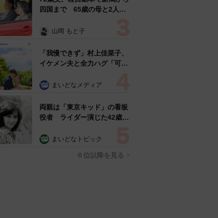
四国まで 65歳の母と2人で
3泊4日の旅 パーキングの休
憩まで分刻み… 「大学生で
山岡 もと子
も組まねえよ！」
「我慢できず」村上佳菜子、
イケメン夫と全力ハグ「可愛
いふたり」「素敵なご夫婦」
まいどなメディア
両親は「東京キッド」の看板
役者 ライダー演じた42歳元
俳優が再婚妻との「ウエディ
ングフォト」計画を明言
まいどなトピック
「センスあるカメラマン求
６位以降を見る
む」