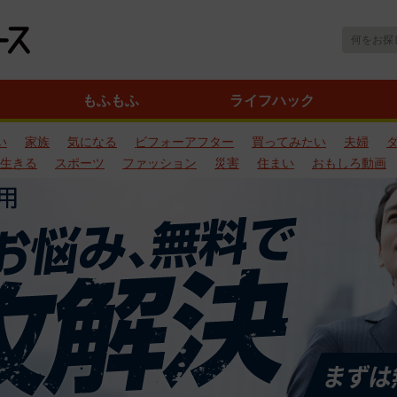
もふもふ
ライフハック
い
家族
気になる
ビフォーアフター
買ってみたい
夫婦
生きる
スポーツ
ファッション
災害
住まい
おもしろ動画