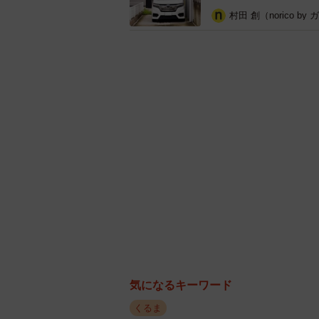
村田 創（norico by
気になるキーワード
くるま