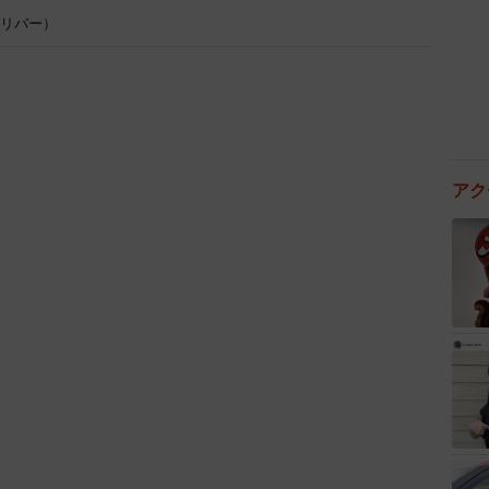
 ガリバー）
アク