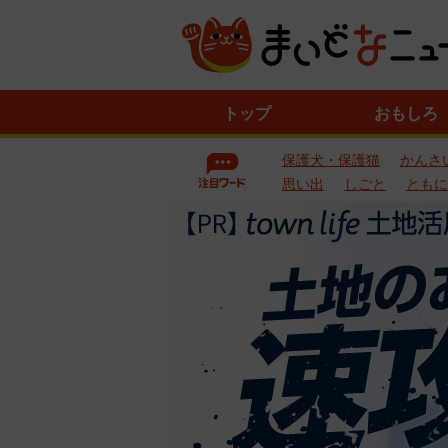
ニ
トップ
おもしろ
ュ
ー
保護犬・保護猫
かんさ
ス
一
思い出
しごと
ともに
覧