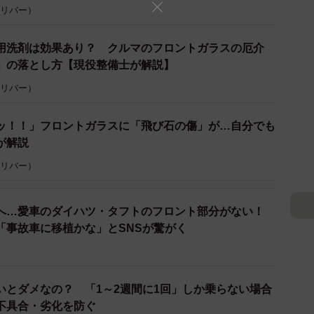
 ガリバー）
劣化またはムラ
用洗剤は効果あり？ クルマのフロントガラスの厄介
」の落とし方【現役整備士が解説】
発生するときには、上記のような原因が考えられます。
状態が均一でないと、ワイパーゴムが引っ掛かってビビ
 ガリバー）
たコーティングが原因の場合は、ワイパーゴムをコーテ
ッ！！」フロントガラスに「飛び石の傷」が…自分でも
すめします。
が解説
間が経過している場合や、コーティングがうまく施工で
 ガリバー）
ムラができてしまいます。このような場合、油膜が付着
っ掛かる部分が出てきてしまい、ビビリにつながりま
へ…愛車のダイハツ・タフトのフロント部分がない！
「事故車に移植かな」とSNSが驚がく
いとダメなの？ 「1～2週間に1回」しか乗らない場合
不具合・劣化を防ぐ