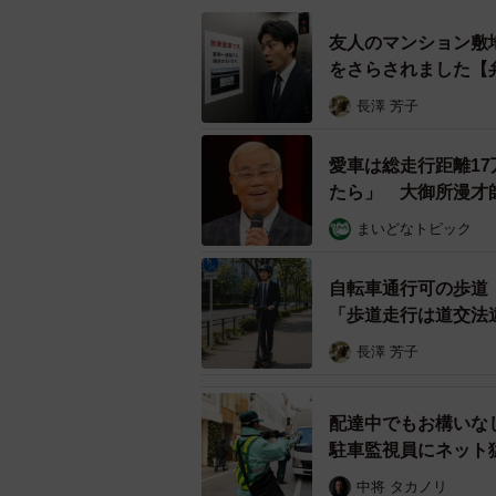
友人のマンション敷
をさらされました【
長澤 芳子
愛車は総走行距離1
たら」 大御所漫才
まいどなトピック
自転車通行可の歩道
「歩道走行は道交法
長澤 芳子
配達中でもお構いな
駐車監視員にネット
中将 タカノリ