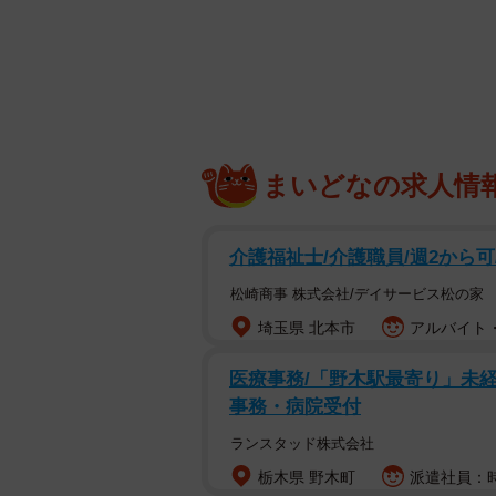
ワイパーのビビリは一度気になりだ
策をしたいと考えている人は多いで
ラスコーティングが影響している場
ワイパーのビビリの原因
ワイパーのビビリが発生する原因は
まいどなの求人情
どが考えられます。
介護福祉士/介護職員/週2から
▽ワイパーゴム・アームの不具合
松崎商事 株式会社/デイサービス松の家
・ワイパーゴムの硬化（劣化）
埼玉県 北本市
アルバイト・
・ワイパーゴムの千切れ（劣化）
医療事務/「野木駅最寄り」未経
・ワイパーゴムに汚れやゴミが付着
事務・病院受付
・ワイパーブレード・ワイパーアー
ランスタッド株式会社
・ガラスのコーティングに対応して
栃木県 野木町
派遣社員：時