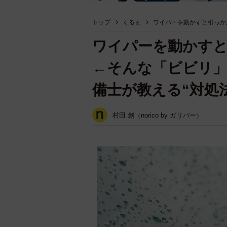
トップ
くるま
ワイパーを動かすと引っか
ワイパーを動かす
←そんな「ビビリ」
備士が教える“対処
村田 創（norico by ガリバー）