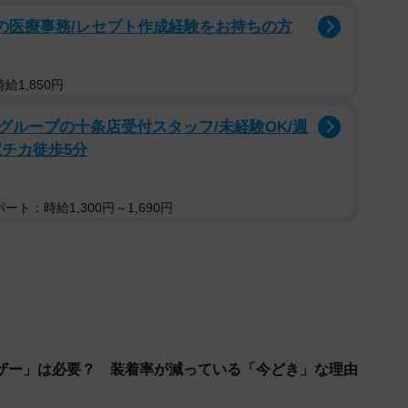
によって硬化したりゴムが切れてしまうと、ガラスにゴ
プの医療事務/レセプト作成経験をお持ちの方
リの原因になります。
している周りの環境がよくないと、ワイパーゴムに汚れ
給1,850円
発生することがあります。
グループの十条店受付スタッフ/未経験OK/週
駅チカ徒歩5分
ゴムが取り付けられているフレーム）やワイパーアーム
て、ワイパーゴムがガラス面に対して正常に当たらなく
す。
ト：時給1,300円～1,690円
ってもガラスに撥水コーティングなどを施工している場
が悪くビビることがあります。そういった場合にはコー
るとビビリが改善することもあります。
ザー」は必要？ 装着率が減っている「今どき」な理由