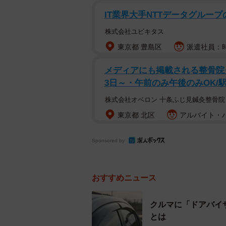
ワイパーゴムは消耗品なので、劣化
IT業界大手NTTデータグルー
ムが引っ掛かりやすくなって、ビビ
株式会社ユビキタス
また、長く洗車を怠っていたり駐車
東京都 豊島区
派遣社員：時
やゴミが付着してしまい、ビビリが
メディアにも掲載される整骨院
3日～・午前のみ午後のみOK/
また、ワイパーブレード（ワイパー
といった部品の損傷や不具合によっ
株式会社オベロン 十条ふじ見鍼灸整骨院
り、ビビリが発生することがありま
東京都 北区
アルバイト・パー
ゴムが経年劣化でななく、新品であ
Sponsored by
合には、ノーマルワイパーだと相性
ティング施工車用ワイパーに交換す
おすすめニュース
▽ガラス面の不具合
クルマに「ドアバイ
とは
・ガラスの汚れ