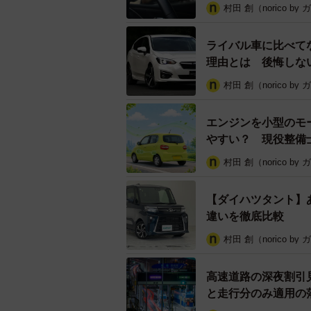
村田 創（norico by
ライバル車に比べて
理由とは 後悔しな
村田 創（norico by
エンジンを小型のモ
やすい？ 現役整備
村田 創（norico by
【ダイハツタント】
違いを徹底比較
村田 創（norico by
高速道路の深夜割引
と走行分のみ適用の