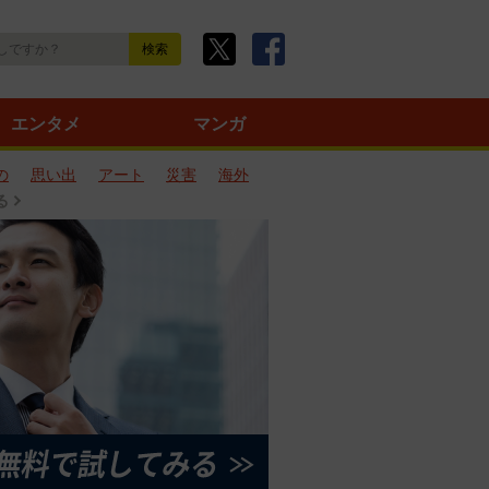
エンタメ
マンガ
の
思い出
アート
災害
海外
る