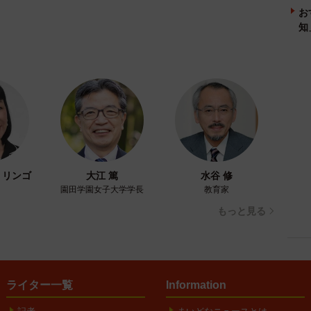
お
知
・リンゴ
大江 篤
水谷 修
園田学園女子大学学長
教育家
もっと見る
ライター一覧
Information