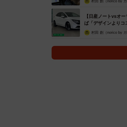
村田 創（norico by
【日産ノートvsオ
ば「デザインよりコ
村田 創（norico by