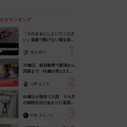
セスランキング
「そのままにしといてくださ
い」道路で動けない猫を前に
返された一言… 懸命に生き
ようとした4日間 「命の重
渡辺 晴子
さはみんな同じ」保護団体代
表の訴え
72歳父、軽自動車で新潟から
四国まで 65歳の母と2人で
3泊4日の旅 パーキングの休
憩まで分刻み… 「大学生で
山岡 もと子
も組まねえよ！」
83歳父が骨折で入院 ３カ月
の病院生活があまりに退屈で
「画用紙と色鉛筆持ってこ
い！」→スケッチブックを見
中将 タカノリ
た家族が仰天「これ、売れま
すよ…」