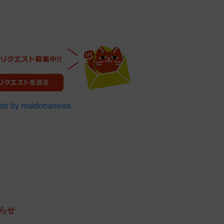
ts by maidonanews
らせ