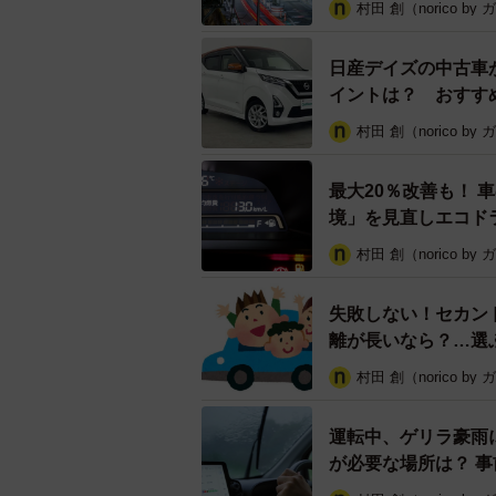
村田 創（norico by
日産デイズの中古車
イントは？ おすすめ
村田 創（norico by
最大20％改善も！
境」を見直しエコド
村田 創（norico by
失敗しない！セカン
離が長いなら？…選
村田 創（norico by
運転中、ゲリラ豪雨
が必要な場所は？ 