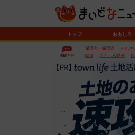
ニ
トップ
おもしろ
ュ
ー
保護犬・保護猫
かんさ
ス
一
鉄道
おもしろ動画
街
覧