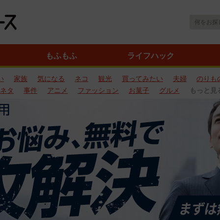
もふもふ
ライフハック
い
家族
気になる
ネコ
観光
買ってみたい
夫婦
のりも
ネタ
事件
アニメ
ファッション
お菓子
グルメ
もっと見