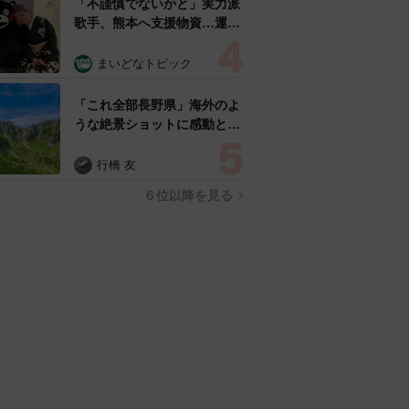
「不謹慎でないかと」実力派
歌手、熊本へ支援物資…運搬
トラックの車体デザインにた
めらい 「痛いほど伝わる」
まいどなトピック
「行動され立派」
「これ全部長野県」海外のよ
うな絶景ショットに感動と反
響「離れてからいいところだ
ったんだって気づいた」
行橋 友
６位以降を見る