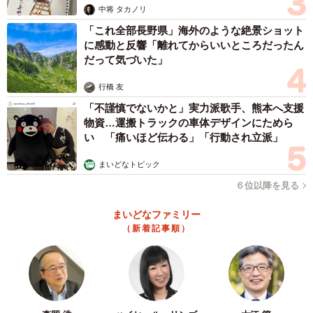
中将 タカノリ
「これ全部長野県」海外のような絶景ショット
に感動と反響「離れてからいいところだったん
だって気づいた」
行橋 友
「不謹慎でないかと」実力派歌手、熊本へ支援
物資…運搬トラックの車体デザインにためら
い 「痛いほど伝わる」「行動され立派」
まいどなトピック
６位以降を見る
まいどなファミリー
（新着記事順）