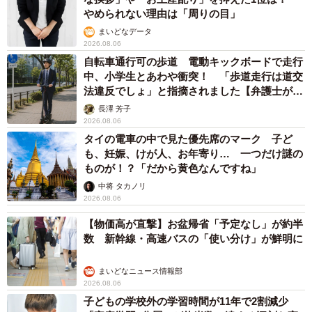
やめられない理由は「周りの目」
まいどなデータ
2026.08.06
自転車通行可の歩道 電動キックボードで走行
中、小学生とあわや衝突！ 「歩道走行は道交
法違反でしょ」と指摘されました【弁護士が解
説】
長澤 芳子
2026.08.06
タイの電車の中で見た優先席のマーク 子ど
も、妊娠、けが人、お年寄り… 一つだけ謎の
ものが！？「だから黄色なんですね」
中将 タカノリ
2026.08.06
【物価高が直撃】お盆帰省「予定なし」が約半
数 新幹線・高速バスの「使い分け」が鮮明に
まいどなニュース情報部
2026.08.06
子どもの学校外の学習時間が11年で2割減少