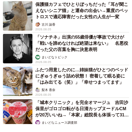
保護猫カフェでひとりぼっちだった「耳が聞こ
えないシニア猫」と運命の出会い→重度のペッ
トロスで適応障害だった女性の人生が一変
古川 諭香
2026.08.05
「ソナチネ」出演の55歳俳優が事故で大けが
「戦いを諦めなければ絶望は来ない」 名悪役
だった父の言葉を胸に決意表明
まいどなトピック
2026.08.05
ふたつ用意したのに…姉妹猫がひとつのベッド
にぎゅうぎゅう詰め状態！ 密着して眠る姿に
「はみ出てる（笑）」「幸せつまってます」
梨木 香奈
2026.08.05
「城本クリニック」を完全オマージュ 吉田沙
保里がゴロゴロ転がる日清カップヌードルCM
が20万いいね→「本家」総院長も体張って31万
いいね
まいどなニュース調査部
2026.08.05