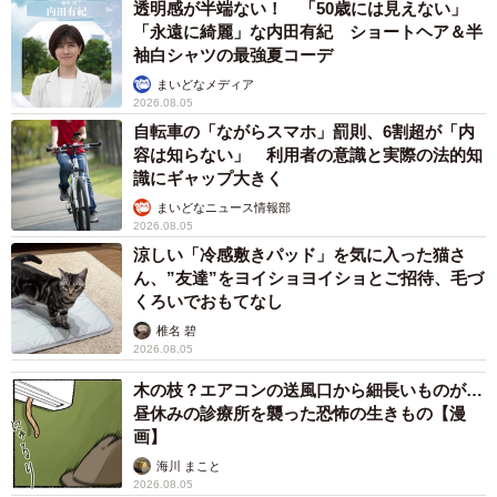
透明感が半端ない！ 「50歳には見えない」
「永遠に綺麗」な内田有紀 ショートヘア＆半
袖白シャツの最強夏コーデ
まいどなメディア
2026.08.05
自転車の「ながらスマホ」罰則、6割超が「内
容は知らない」 利用者の意識と実際の法的知
識にギャップ大きく
まいどなニュース情報部
2026.08.05
涼しい「冷感敷きパッド」を気に入った猫さ
ん、”友達”をヨイショヨイショとご招待、毛づ
くろいでおもてなし
椎名 碧
2026.08.05
木の枝？エアコンの送風口から細長いものが…
昼休みの診療所を襲った恐怖の生きもの【漫
画】
海川 まこと
2026.08.05