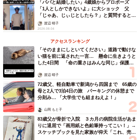
「パパと結婚したい」4歳娘からプロポーズ
「1人としかできないよ」に大ショック 父
「じゃあ、じぃじとしたら？」と質問すると…
渡辺 晴子
2026.08.04
アクセスランキング
「そのままにしといてください」道路で動けな
い猫を前に返された一言… 懸命に生きようと
した4日間 「命の重さはみんな同じ」保護団
体代表の訴え
渡辺 晴子
72歳父、軽自動車で新潟から四国まで 65歳の
母と2人で3泊4日の旅 パーキングの休憩まで
分刻み… 「大学生でも組まねえよ！」
山岡 もと子
83歳父が骨折で入院 ３カ月の病院生活があま
りに退屈で「画用紙と色鉛筆持ってこい！」→
スケッチブックを見た家族が仰天「これ、売れ
ますよ…」