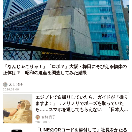
「なんじゃこりゃ！」「ロボ？」大阪・梅田にそびえる物体の
正体は？ 昭和の遺産を調査してみた結果…
太田 浩子
2026.08.06
エジプトで自撮りしていたら、ガイドが「撮り
ますよ！」→ノリノリでポーズを取っていた
ら……スマホを返してもらえない 「日本人は
カモ代表かも」「私は6時間で3万円払った」
宮前 晶子
2026.08.06
「LINEのQRコードを添付して」社長をかたる