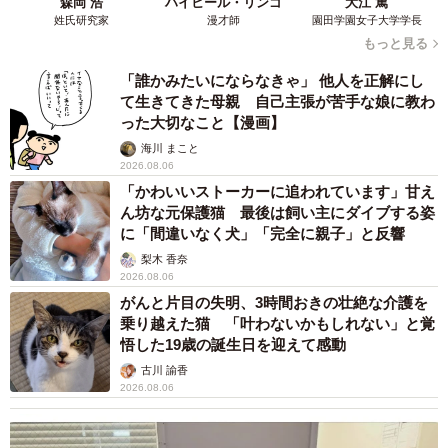
森岡 浩
ハイヒール・リンゴ
大江 篤
姓氏研究家
漫才師
園田学園女子大学学長
もっと見る
「誰かみたいにならなきゃ」 他人を正解にし
て生きてきた母親 自己主張が苦手な娘に教わ
った大切なこと【漫画】
海川 まこと
2026.08.06
「かわいいストーカーに追われています」甘え
ん坊な元保護猫 最後は飼い主にダイブする姿
に「間違いなく犬」「完全に親子」と反響
梨木 香奈
2026.08.06
がんと片目の失明、3時間おきの壮絶な介護を
乗り越えた猫 「叶わないかもしれない」と覚
悟した19歳の誕生日を迎えて感動
古川 諭香
2026.08.06