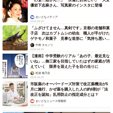
優岩下志麻さん、写真家のインスタに登場
まいどなメディア
2026.08.05
「ふざけてません…真剣です」京都の老舗和菓
子店 次はカブトムシの幼虫 職人が手がけた
ゲテモノ和菓子 見事な造形に「気持ち悪いく
らいリアル」
中将 タカノリ
2026.08.05
【漫画】中学受験のリアル「あの子、最近見な
いね」…御三家を目指していたはずの家庭が消
えていく 限界を迎えた子を目の当りに
松波 穂乃圭
2026.08.05
市販薬のオーバードーズ対策で改正薬機法が5
月に施行、かぜ薬を購入した人の約6割が「法
改正を認知」乱用防止の指定成分とは？
まいどなニュース情報部
2026.08.05