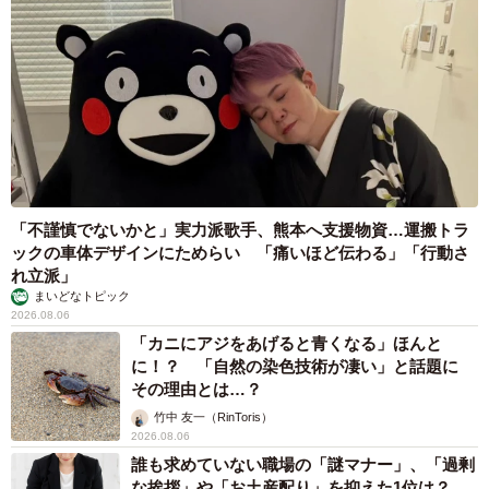
「不謹慎でないかと」実力派歌手、熊本へ支援物資…運搬トラ
ックの車体デザインにためらい 「痛いほど伝わる」「行動さ
れ立派」
まいどなトピック
2026.08.06
「カニにアジをあげると青くなる」ほんと
に！？ 「自然の染色技術が凄い」と話題に
その理由とは…？
竹中 友一（RinToris）
2026.08.06
誰も求めていない職場の「謎マナー」、「過剰
な挨拶」や「お土産配り」を抑えた1位は？