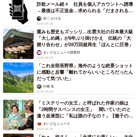
詐欺メール続々 社員を個人アカウントへ誘導
→最後は不正送金…求められる「だまされる前
提」の対策
井二 かける
2026.08.06
重みも歴史もズッシリ…出雲大社の日本最大級
「大しめ縄」が8年ぶり掛けかえ 伝統の「大
撚り合わせ」が28万回超再生「ほんとに圧巻」
まいどなニュース調査部
2026.08.06
「これ全部長野県」海外のような絶景ショット
に感動と反響「離れてからいいところだったん
だって気づいた」
行橋 友
2026.08.06
「ミステリーの女王」と呼ばれた作家の娘は
「2時間サスペンスの女王」 聞いていたのと
違う血液型に「私は誰の子なの？」【徹子の部
屋】
まいどなニュース
2026.08.06
「わぁ…姐さん…」「永遠にお美しい」 大女