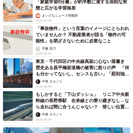
「家庭学習0分層」が約半数に達する深刻な実
態と広がる学習格差
まいどなニュース情報部
2026.08.06
「事故物件」という言葉のイメージにとらわれ
ていませんか？ 不動産業者が語る「物件の可
能性」を閉ざさないために必要なこと
平藤 清刀
2026.08.06
東京・千代田区の中央線高架に心ない落書き
歴史ある昌平橋架道橋の被害に怒りの声 「何
も分かってないし、センスも古い」「罰則強化
して」
中将 タカノリ
2026.08.06
もしかすると「下山ダッシュ」 リニア中央新
幹線の長野県駅 在来線との乗り継ぎなし→な
ら走れば間に合うんじゃない？ 惜しい位置関
係が反響
中将 タカノリ
2026.08.06