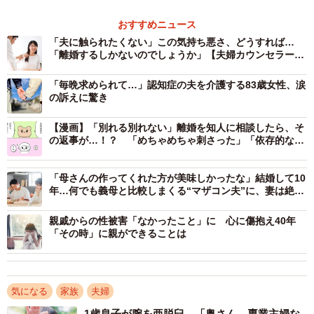
おすすめニュース
「夫に触られたくない」この気持ち悪さ、どうすれば…
「離婚するしかないのでしょうか」【夫婦カウンセラーが
アドバイス】
「毎晩求められて…」認知症の夫を介護する83歳女性、涙
の訴えに驚き
【漫画】「別れる別れない」離婚を知人に相談したら、そ
の返事が…！？ 「めちゃめちゃ刺さった」「依存的な自
分に気付いた」共感多数
「母さんの作ってくれた方が美味しかったな」結婚して10
年…何でも義母と比較しまくる“マザコン夫”に、妻は絶望
「もう別れるしかない？」【カウンセラーが解説】
親戚からの性被害「なかったこと」に 心に傷抱え40年
「その時」に親ができることは
気になる
家族
夫婦
1歳息子が腕を亜脱臼 「奥さん、専業主婦な