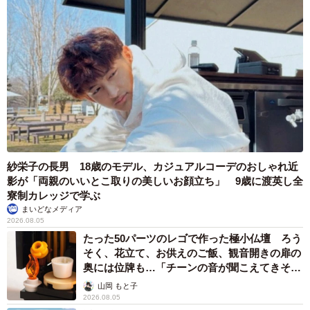
紗栄子の長男 18歳のモデル、カジュアルコーデのおしゃれ近
影が「両親のいいとこ取りの美しいお顔立ち」 9歳に渡英し全
寮制カレッジで学ぶ
まいどなメディア
2026.08.05
たった50パーツのレゴで作った極小仏壇 ろう
そく、花立て、お供えのご飯、観音開きの扉の
奥には位牌も…「チーンの音が聞こえてきそ
う」
山岡 もと子
2026.08.05