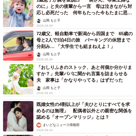
のに」と夫の後輩から一言 母は泣きながら対
応し必死だった 何年もたった今もたまに思い
出し…
山岡 もと子
2026.08.06
72歳父、軽自動車で新潟から四国まで 65歳の
母と2人で3泊4日の旅 パーキングの休憩まで
分刻み… 「大学生でも組まねえよ！」
山岡 もと子
2026.08.06
「おしりふきのストック、あと何個か分かりま
すか？」先輩パパに聞かれ言葉を詰まらせる
夫 家事は「かなりやってる」はずだった
山岡 もと子
2026.08.05
既婚女性の4割以上が「夫ひとりにすべてを求
めるのは無理」 配偶者以外との親密な関係を
認める「オープンマリッジ」とは？
まいどなニュース情報部
2026.08.04