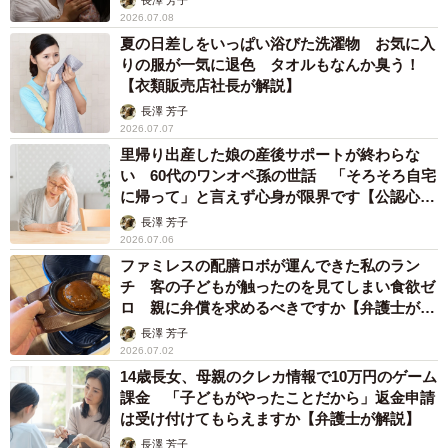
長澤 芳子
2026.07.08
夏の日差しをいっぱい浴びた洗濯物 お気に入
りの服が一気に退色 タオルもなんか臭う！
【衣類販売店社長が解説】
長澤 芳子
2026.07.07
里帰り出産した娘の産後サポートが終わらな
い 60代のワンオペ孫の世話 「そろそろ自宅
に帰って」と言えず心身が限界です【公認心理
師が解説】
長澤 芳子
2026.07.06
ファミレスの配膳ロボが運んできた私のラン
チ 客の子どもが触ったのを見てしまい食欲ゼ
ロ 親に弁償を求めるべきですか【弁護士が解
説】
長澤 芳子
2026.07.02
14歳長女、母親のクレカ情報で10万円のゲーム
課金 「子どもがやったことだから」返金申請
は受け付けてもらえますか【弁護士が解説】
長澤 芳子