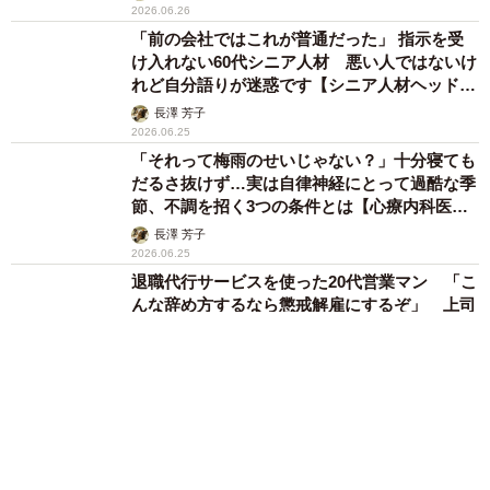
2026.06.26
「前の会社ではこれが普通だった」 指示を受
け入れない60代シニア人材 悪い人ではないけ
れど自分語りが迷惑です【シニア人材ヘッドハ
ンターが解説】
長澤 芳子
2026.06.25
「それって梅雨のせいじゃない？」十分寝ても
だるさ抜けず…実は自律神経にとって過酷な季
節、不調を招く3つの条件とは【心療内科医が
解説】
長澤 芳子
2026.06.25
退職代行サービスを使った20代営業マン 「こ
んな辞め方するなら懲戒解雇にするぞ」 上司
の脅しメールにどう対応すべきですか【弁護士
が解説】
長澤 芳子
2026.06.24
自社株と広大な山林 10億以上の資産を遺した
父 税理士「10カ月以内に現金数億円の用意
を」と告げた【行政書士が解説】
長澤 芳子