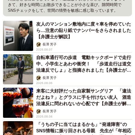
きて、好きな時間にお散歩できることが小さな喜び。隙間時間で
SNSチェックをして、世間の情勢を敏感に感じ取っています。
友人のマンション敷地内に度々車を停めていた
ら…注意の貼り紙でナンバーをさらされました
【弁護士が解説】
長澤 芳子
2026.08.07
自転車通行可の歩道 電動キックボードで走行
中、小学生とあわや衝突！ 「歩道走行は道交
法違反でしょ」と指摘されました【弁護士が解
説】
長澤 芳子
2026.08.06
来客に大好評だった自家製サングリア 「違法
だよね？」とグラスに手を付けない友人 酒造
法違反に問われないか心配です【弁護士が解
説】
長澤 芳子
2026.08.04
「うちの子に当てはまるかも」“発達障害”の
SNS情報に振り回される母親 先生が「年相応