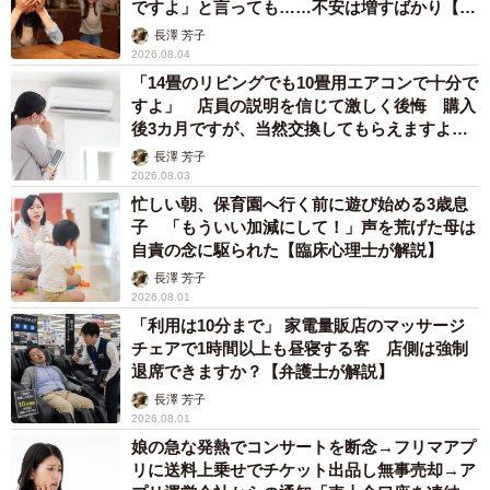
ですよ」と言っても……不安は増すばかり【臨
床心理士が解説】
長澤 芳子
2026.08.04
「14畳のリビングでも10畳用エアコンで十分で
すよ」 店員の説明を信じて激しく後悔 購入
後3カ月ですが、当然交換してもらえますよ
ね？【弁護士が解説】
長澤 芳子
2026.08.03
忙しい朝、保育園へ行く前に遊び始める3歳息
子 「もういい加減にして！」声を荒げた母は
自責の念に駆られた【臨床心理士が解説】
長澤 芳子
2026.08.01
「利用は10分まで」 家電量販店のマッサージ
チェアで1時間以上も昼寝する客 店側は強制
退席できますか？【弁護士が解説】
長澤 芳子
2026.08.01
娘の急な発熱でコンサートを断念→フリマアプ
リに送料上乗せでチケット出品し無事売却→ア