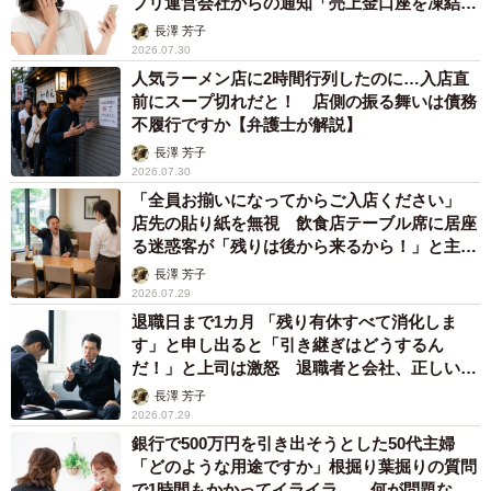
プリ運営会社からの通知「売上金口座を凍結し
ました」【弁護士が解説】
長澤 芳子
2026.07.30
人気ラーメン店に2時間行列したのに…入店直
前にスープ切れだと！ 店側の振る舞いは債務
不履行ですか【弁護士が解説】
長澤 芳子
2026.07.30
「全員お揃いになってからご入店ください」
店先の貼り紙を無視 飲食店テーブル席に居座
る迷惑客が「残りは後から来るから！」と主
張 どうやって退去させる？【弁護士が解説】
長澤 芳子
2026.07.29
退職日まで1カ月 「残り有休すべて消化しま
す」と申し出ると「引き継ぎはどうするん
だ！」と上司は激怒 退職者と会社、正しいの
はどっち？【社労士が解説】
長澤 芳子
2026.07.29
銀行で500万円を引き出そうとした50代主婦
「どのような用途ですか」根掘り葉掘りの質問
で1時間もかかってイライラ……何が問題な