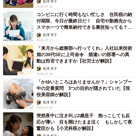
長澤 芳子
2026.07.13
コンビニに行く時間もない忙しさ 住民税の納
付期限、今日が最終日だ！ 自宅や勤務先から
スマホ一つで簡単納付できる裏技知ってる？
【税理士が解説】
長澤 芳子
2026.07.13
「来月から総務部へ行ってくれ」入社以来技術
畑の30代SEに上司命令 畑違いの部署への異
動は拒否できますか【社労士が解説】
長澤 芳子
2026.07.09
「かゆいところはありませんか？」シャンプー
中の定番質問 3つの目的が隠されていた【現
役美容師が解説】
長澤 芳子
2026.07.09
突然夜中に泣き叫ぶ2歳息子 抱っこしても反
応が薄い 目を開けたまま泣く もしかして夜
驚症かも【小児科医が解説】