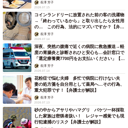
して？【消化器病専門医が解説】
長澤 芳子
2026.07.15
コインランドリーに放置された前の客の洗濯物
→「終わっているから」と取り出したら女性用
の… この行為、法的にマズいですか？【弁護
士が解説】
長澤 芳子
2026.07.14
深夜、突然の腹痛で近くの病院に救急搬送→軽
度の胃腸炎と診断されひと安心も…会計窓口で
「選定療養費7700円をお支払いください」【救
急医が解説】
長澤 芳子
2026.07.14
花粉症で悩む夫婦 多忙で病院に行けない夫
妻の処方箋を自分用として薬局へ…その行為、
重大犯罪です！【弁護士が解説】
長澤 芳子
2026.07.13
砂の中からアサリやハマグリ バケツ一杯採取
した家族は密猟者扱い！ レジャー感覚でも現
行犯逮捕のリスク【弁護士が解説】