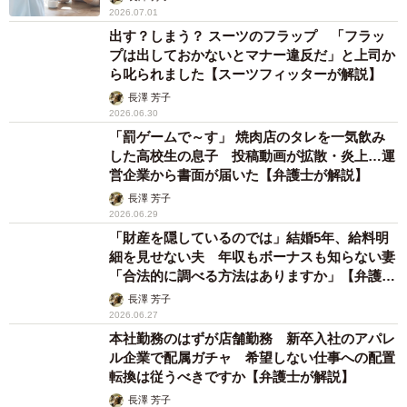
2026.07.01
出す？しまう？ スーツのフラップ 「フラッ
プは出しておかないとマナー違反だ」と上司か
ら叱られました【スーツフィッターが解説】
長澤 芳子
2026.06.30
「罰ゲームで～す」 焼肉店のタレを一気飲み
した高校生の息子 投稿動画が拡散・炎上…運
営企業から書面が届いた【弁護士が解説】
長澤 芳子
2026.06.29
「財産を隠しているのでは」結婚5年、給料明
細を見せない夫 年収もボーナスも知らない妻
「合法的に調べる方法はありますか」【弁護士
が解説】
長澤 芳子
2026.06.27
本社勤務のはずが店舗勤務 新卒入社のアパレ
ル企業で配属ガチャ 希望しない仕事への配置
転換は従うべきですか【弁護士が解説】
長澤 芳子