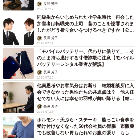
【弁護士が解説】
長澤 芳子
2026.07.17
同級生からいじめられた小学生時代 再会した
加害者は転職先の上司 昔のことを謝罪されま
したがどう折り合いをつけるべきですか【公認
心理師が解説】
長澤 芳子
2026.07.17
「モバイルバッテリー、代わりに借りて」→そ
のまま持ち逃げする寸借詐欺に注意【モバイル
バッテリーレンタル業者が解説】
長澤 芳子
2026.07.16
他責思考やお客気分はお断り 結婚相談所に入
会できなかった男性たちの共通点は？ 他人任
せでない人には幸せの羽根が舞い降りる【結婚
相談所所長が解説】
長澤 芳子
2026.07.15
ホルモン・天ぷら・ステーキ 脂っこい食事を
受け付けなくなった50代会社員の胃腸 市販薬
でも改善しない胃もたれやお腹の張り…もしか