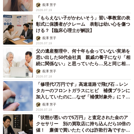
咽喉科専門医が解説】
長澤 芳子
2026.07.19
「もらえない子がかわいそう」習い事教室の表
彰式に保護者がクレーム 表彰は幼い心を傷つ
ける？【臨床心理士が解説】
長澤 芳子
2026.07.19
父の遺産整理中、何十年も会っていない実弟を
思い出した50代会社員 親戚の養子になり「相
続に関係ない」と思っていたら…兄と同じ相続
権【行政書士が解説】
長澤 芳子
2026.07.18
「修理代7万円です」高速道路で飛び石→レン
タカーのフロントガラスにヒビ 補償プランに
加入していたのに…なぜ「補償対象外」に？
【FPが解説】
長澤 芳子
2026.07.18
「状態が悪いので5万円」と査定された金のア
クセサリー 別の買取店に持ち込んだら10倍の
値！ 廉価で買いたたくのは詐欺行為ですか？