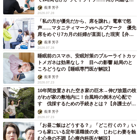
の？【元銀行員が解説】
長澤 芳子
2026.07.28
「私の方が優先だから、席を譲れ」電車で怒
声……マタニティマークvsヘルプマーク 優先
席をめぐり7カ月の妊婦が直面した現実【弁護
士が解説】
長澤 芳子
2026.07.28
睡眠前のスマホ、安眠対策のブルーライトカッ
トメガネは効果なし？ 目への影響 結局のと
ころどうなの【睡眠専門医が解説】
長澤 芳子
2026.07.23
10年間放置された空き家の巨木→伸び放題の枝
がわが家の敷地内に！台風時の倒木が心配で
す 伐採するための手続きとは？【弁護士が解
説】
長澤 芳子
2026.07.23
「お昼ご飯はどうする？」「どこ行くの？」い
つも家にいる定年退職後の夫 じわじわ妻を蝕
む心身の不調【心療内科医が解説】