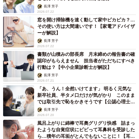
長澤 芳子
2026.07.22
窓を開け掃除機を速く動して家中ピカピカ？…
その使い方は大間違いです！【家電アドバイザ
ーが解説】
長澤 芳子
2026.07.22
書類が山積みの部長席 月末締めの報告書の確
認印がもらえません 担当者がただちにすべき
行動は？【中小企業診断士が解説】
長澤 芳子
2026.07.21
「あ、うん！全然いけてます」 明るく元気な
新卒社員、半タメ口だけが気がかり このまま
では取引先で恥をかきそうです【公認心理士が
解説】
長澤 芳子
2026.07.20
風呂上がりに綿棒で耳奧グリグリ快感 詰まっ
たような自覚症状にビビって耳鼻科を受診した
ら…積年の耳垢がとんでもないことに！【耳鼻