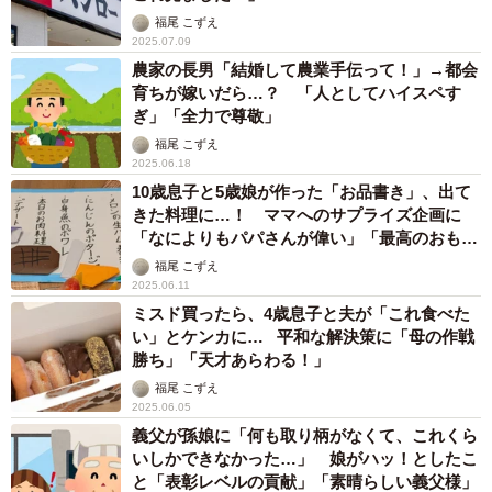
福尾 こずえ
2025.07.09
農家の長男「結婚して農業手伝って！」→都会
育ちが嫁いだら…？ 「人としてハイスペす
ぎ」「全力で尊敬」
福尾 こずえ
2025.06.18
10歳息子と5歳娘が作った「お品書き」、出て
きた料理に…！ ママへのサプライズ企画に
「なによりもパパさんが偉い」「最高のおもて
なし」
福尾 こずえ
2025.06.11
ミスド買ったら、4歳息子と夫が「これ食べた
い」とケンカに… 平和な解決策に「母の作戦
勝ち」「天才あらわる！」
福尾 こずえ
2025.06.05
義父が孫娘に「何も取り柄がなくて、これくら
いしかできなかった…」 娘がハッ！としたこ
と「表彰レベルの貢献」「素晴らしい義父様」