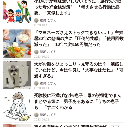
小1息子が無駄遣いしないように→旅行先で取
った母の”金銭対策” 「考えさせる行動は必
要」「真似します」
福尾 こずえ
2023.10.10
「マヨネーズさえストックできない…！」主婦
歴20年の悲鳴の声に「圧倒的共感」「使用回数
減った」→10年で約150円増だった
福尾 こずえ
2023.10.05
犬がお顔をひょっこり→見守るのは？ 嫉妬し
ていたけど、今は仲良し「大事な妹だね」「可
愛すぎる」
福尾 こずえ
2023.10.04
受験校に不満げな小6息子→母の説得術でまん
まとやる気に 男子あるあるに「うちの息子
も」「すごくわかる」
福尾 こずえ
2023.09.21
市や保育園からの子ども関連配布物が「ママ