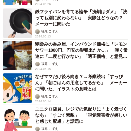
2024.06.26
鉄フライパンを育てる論争「洗剤はダメ」「洗
っても別に変わらない」 実際はどうなの？…
メーカーに聞いた
福尾 こずえ
2024.06.13
馴染みの呑み屋、インバウンド価格に「レモン
サワー1000円、円安の影響来たか…」 嘆く常
連に「二度と行かない」「適正価格」と意見ま
っぷたつ
福尾 こずえ
2024.05.15
なぜママだけ後ろ向き？→考察続出「すっぴ
ん」「朝ごはんの用意してるから」 メーカー
に聞いた、イラストの意味とは
福尾 こずえ
2024.05.14
ユニクロ店員、レジでの気配りに「よく気づく
なあ」「すごく素敵」 「視覚障害者が嬉しい
と感じた配慮」と話題に
福尾 こずえ