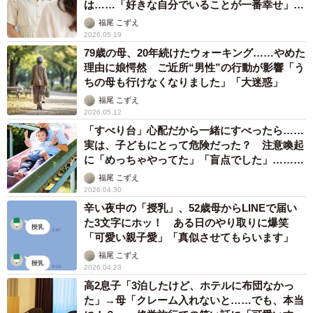
は……「好きな自分でいることが一番幸せ」
「愛嬌は最高の武器」
福尾 こずえ
2026.05.19
79歳の母、20年続けたウォーキング……やめた
理由に娘愕然 ご近所“男性”の行動が影響「う
ちの母も行けなくなりました」「大迷惑」
福尾 こずえ
2026.05.12
「すべり台」心配だから一緒にすべったら……
実は、子どもにとって危険だった？ 注意喚起
に「めっちゃやってた」「盲点でした」……小
児救急医療に聞いた“リスク”
福尾 こずえ
2026.04.30
辛い夜中の「授乳」、52歳母からLINEで届い
た3文字にホッ！ ある日のやり取りに爆笑
「可愛い親子愛」「真似させてもらいます」
福尾 こずえ
2026.04.23
高2息子「3泊したけど、ホテルに布団なかっ
た」→母「クレーム入れないと……でも、本当