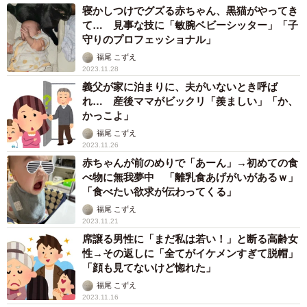
寝かしつけでグズる赤ちゃん、黒猫がやってき
て… 見事な技に「敏腕ベビーシッター」「子
守りのプロフェッショナル」
福尾 こずえ
2023.11.28
義父が家に泊まりに、夫がいないとき呼ば
れ… 産後ママがビックリ「羨ましい」「か、
かっこよ」
福尾 こずえ
2023.11.26
赤ちゃんが前のめりで「あーん」→初めての食
べ物に無我夢中 「離乳食あげがいがあるｗ」
「食べたい欲求が伝わってくる」
福尾 こずえ
2023.11.21
席譲る男性に「まだ私は若い！」と断る高齢女
性→その返しに「全てがイケメンすぎて脱帽」
「顔も見てないけど惚れた」
福尾 こずえ
2023.11.16