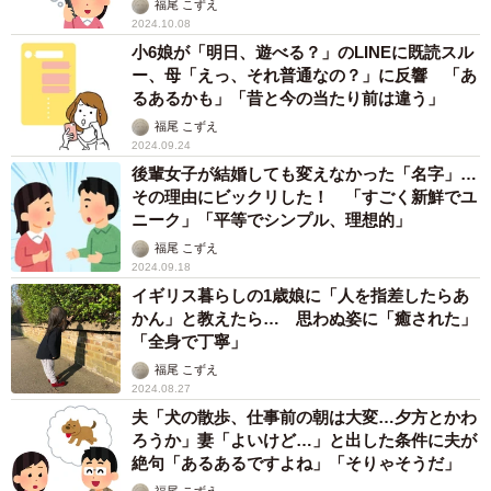
福尾 こずえ
2024.10.08
小6娘が「明日、遊べる？」のLINEに既読スル
ー、母「えっ、それ普通なの？」に反響 「あ
るあるかも」「昔と今の当たり前は違う」
福尾 こずえ
2024.09.24
後輩女子が結婚しても変えなかった「名字」…
その理由にビックリした！ 「すごく新鮮でユ
ニーク」「平等でシンプル、理想的」
福尾 こずえ
2024.09.18
イギリス暮らしの1歳娘に「人を指差したらあ
かん」と教えたら… 思わぬ姿に「癒された」
「全身で丁寧」
福尾 こずえ
2024.08.27
夫「犬の散歩、仕事前の朝は大変…夕方とかわ
ろうか」妻「よいけど…」と出した条件に夫が
絶句「あるあるですよね」「そりゃそうだ」