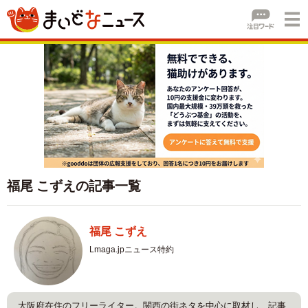
福尾 こずえの記事一覧
福尾 こずえ
Lmaga.jpニュース特約
大阪府在住のフリーライター。関西の街ネタを中心に取材し、記事