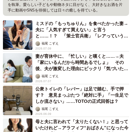
を執筆。愛らしい子どもや動物ネタに目がなく、大好きなお酒を片
手に動画やSNSを徘徊しては日々の癒しを得ている。
ミスドの「もっちゅりん」を食べたかった妻→
夫に「人気すぎて買えない」と言う
と……！？ 「策士官兵衛」「レアっていうこ
とばに弱い？」
福尾 こずえ
2026.07.09
妻が育休中に、「忙しい」と嘆くと……→夫
「家にいるんだから時間あるでしょ」 その
後、夫が激変した理由にビックリ「気づいたの
すごい」「もっと育児に参加してほしい」
福尾 こずえ
2026.07.07
公衆トイレの「レバー」は足で踏む、手で押
す？ 意見まっぷたつ「絶対に手」「一生足で
しか流さない」……TOTOの正式回答は？
福尾 こずえ
2026.06.09
母と夫に言われて「太りたくない！」と思って
いたけれど→アラフィフ“おばさん”になった今