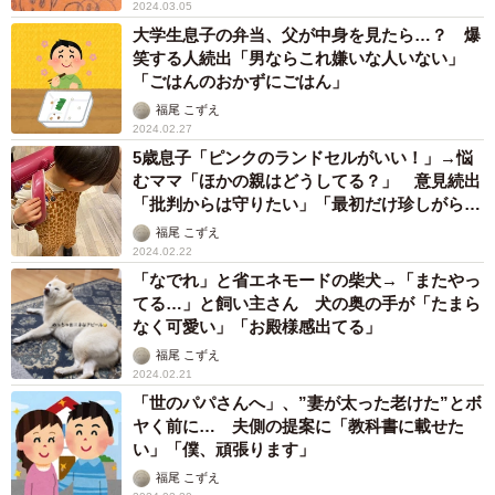
2024.03.05
大学生息子の弁当、父が中身を見たら…？ 爆
笑する人続出「男ならこれ嫌いな人いない」
「ごはんのおかずにごはん」
福尾 こずえ
2024.02.27
5歳息子「ピンクのランドセルがいい！」→悩
むママ「ほかの親はどうしてる？」 意見続出
「批判からは守りたい」「最初だけ珍しがられ
た」
福尾 こずえ
2024.02.22
「なでれ」と省エネモードの柴犬→「またやっ
てる…」と飼い主さん 犬の奥の手が「たまら
なく可愛い」「お殿様感出てる」
福尾 こずえ
2024.02.21
「世のパパさんへ」、”妻が太った老けた”とボ
ヤく前に… 夫側の提案に「教科書に載せた
い」「僕、頑張ります」
福尾 こずえ