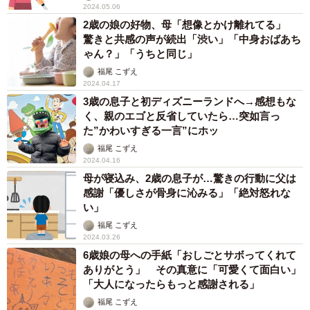
2024.05.06
2歳の娘の好物、母「想像とかけ離れてる」
驚きと共感の声が続出「渋い」「中身おばあち
ゃん？」「うちと同じ」
福尾 こずえ
2024.04.17
3歳の息子と初ディズニーランドへ→感想もな
く、親のエゴと反省していたら…突如言っ
た”かわいすぎる一言”にホッ
福尾 こずえ
2024.04.16
母が寝込み、2歳の息子が…驚きの行動に父は
感謝「優しさが骨身に沁みる」「絶対怒れな
い」
福尾 こずえ
2024.03.26
6歳娘の母への手紙「おしごとサボってくれて
ありがとう」 その真意に「可愛くて面白い」
「大人になったらもっと感謝される」
福尾 こずえ