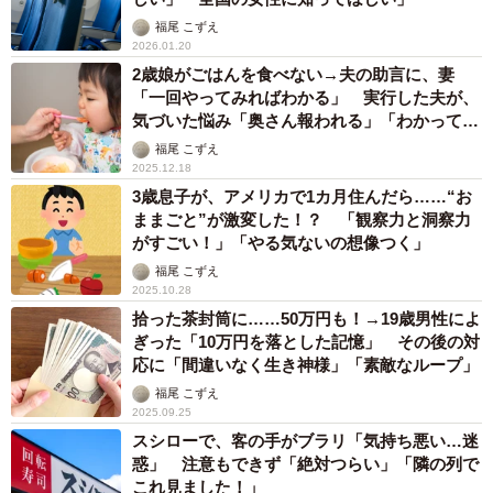
福尾 こずえ
2026.01.20
2歳娘がごはんを食べない→夫の助言に、妻
「一回やってみればわかる」 実行した夫が、
気づいた悩み「奥さん報われる」「わかっても
らえて嬉しい」
福尾 こずえ
2025.12.18
3歳息子が、アメリカで1カ月住んだら……“お
ままごと”が激変した！？ 「観察力と洞察力
がすごい！」「やる気ないの想像つく」
福尾 こずえ
2025.10.28
拾った茶封筒に……50万円も！→19歳男性によ
ぎった「10万円を落とした記憶」 その後の対
応に「間違いなく生き神様」「素敵なループ」
福尾 こずえ
2025.09.25
スシローで、客の手がブラリ「気持ち悪い…迷
惑」 注意もできず「絶対つらい」「隣の列で
これ見ました！」