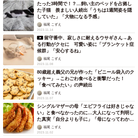
たった3時間で！？…飼い主のベッドを占拠し
た子猫 羨ましい人続出「うちは1週間姿を隠
していた」「大物になる予感」
福尾 こずえ
2023.11.14
留守番中、寂しさに耐えるウサギさん→あ
る行動がクセに 可愛い姿に「ブランケット症
候群」「安心するね」
福尾 こずえ
2023.11.08
80歳超え義父の兄が作った「ビニール袋入のク
ッキー」→こわごわ食べると衝撃だった！
「食べてみたい」の声続出
福尾 こずえ
2023.11.07
シングルマザーの母「エビフライは好きじゃな
い」と食べなかったのに…大人になって判明し
た真実「自分よりも子に」「母になってわかっ
た」
福尾 こずえ
2023.11.02