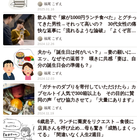
福尾 こずえ
2025.01.16
飲み屋で「嫁が1000円ランチ食べた」とグチっ
てきた男性→それって高いの？ 30代女性の痛
快な返事に「流れるような論破」「よくぞ言っ
てくれました！」
福尾 こずえ
2024.12.26
夫から「誕生日は何がいい？」→妻の願いに…
エッ、なぜその返答？ 嘆きに共感「妻は、自
分の誕生日会の準備も？」
福尾 こずえ
2024.12.03
「ガチャのダブりを寄付していただけたら」カ
プセルトイ人気で300箱以上も その目的に賛
同の声「ぜひ協力させて」「大量にあります」
福尾 こずえ
2024.11.19
6歳息子、ランチに蕎麦をリクエスト→食後に
店員さんを呼び止め…母も驚き「成熟しまくっ
てる」「間違いなく人生2週目」