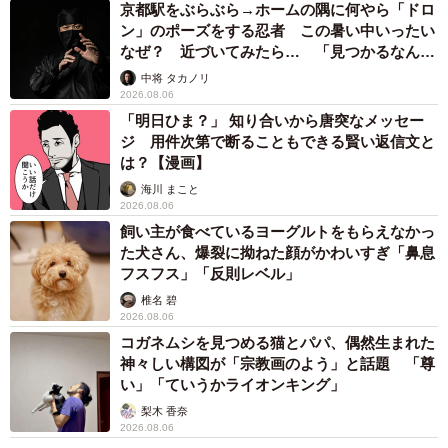
京都駅をぶらぶら→ホームの隅に何やら「ドロ
ン」のポーズをする忍者 この暑い中いったい
なぜ？ 近づいてみたら… 「見つかるなんて
未熟」
中将 タカノリ
2026.08.06
「明日ひま？」 知り合いから唐突なメッセー
ジ 用件次第で断ることもできる賢い返信文と
は？【漫画】
海川 まこと
2026.08.06
飼い主が食べているヨーグルトをもらえなかっ
た犬さん、爆裂に拗ねた顔がかわいすぎ「鼻息
フスフス」「反則レベル」
椎名 碧
2026.08.06
コガネムシを見つめる猫とパパ、偶然生まれた
神々しい構図が「宗教画のよう」と話題 「尊
い」「ていうかライオンキング」
梨木 香奈
2026.08.06