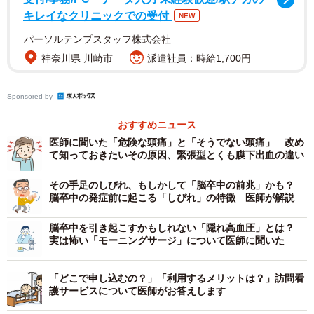
いいのに、ご主人は勃起すると治まらないようで毎回受け
キレイなクリニックでの受付
NEW
入れるのが非常に辛いとのことでした。認知症の方の異常
パーソルテンプスタッフ株式会社
性欲はよくあることですが、実際に伺うのは初めてで正直
神奈川県 川崎市
派遣社員：時給1,700円
驚きました。
奥様は誰にも相談できず、清水の舞台から飛び降りる心境
Sponsored by
で打ち明けられたのでしょう。積年の思いを話されたあと
おすすめニュース
に落ち着かれました。現在、漢方と眠剤を追加処方するこ
医師に聞いた「危険な頭痛」と「そうでない頭痛」 改め
とで経過を診ています。まだ、投薬治療をして間がありま
て知っておきたいその原因、緊張型とくも膜下出血の違い
せんが、効果は少しずつ表れてきています。末永く仲良く
その手足のしびれ、もしかして「脳卒中の前兆」かも？
過ごして頂きたいと心から願っています。
脳卒中の発症前に起こる「しびれ」の特徴 医師が解説
脳卒中を引き起こすかもしれない「隠れ高血圧」とは？
実は怖い「モーニングサージ」について医師に聞いた
「どこで申し込むの？」「利用するメリットは？」訪問看
護サービスについて医師がお答えします