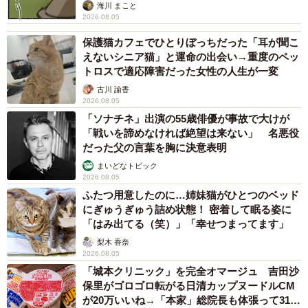
海川 まこと
2026.08.05
保護猫カフェでひとりぼっちだった「耳が聞こ
えないシニア猫」と運命の出会い→重度のペッ
トロスで適応障害だった女性の人生が一変
古川 諭香
2026.08.05
「ソナチネ」出演の55歳俳優が事故で大けが
「戦いを諦めなければ絶望は来ない」 名悪役
だった父の言葉を胸に決意表明
まいどなトピック
2026.08.05
ふたつ用意したのに…姉妹猫がひとつのベッド
にぎゅうぎゅう詰め状態！ 密着して眠る姿に
「はみ出てる（笑）」「幸せつまってます」
梨木 香奈
2026.08.05
「城本クリニック」を完全オマージュ 吉田沙
保里がゴロゴロ転がる日清カップヌードルCM
が20万いいね→「本家」総院長も体張って31万