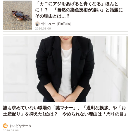
「カニにアジをあげると青くなる」ほんと
に！？ 「自然の染色技術が凄い」と話題に
その理由とは…？
竹中 友一（RinToris）
2026.08.06
誰も求めていない職場の「謎マナー」、「過剰な挨拶」や「お
土産配り」を抑えた1位は？ やめられない理由は「周りの目」
まいどなデータ
2026.08.06