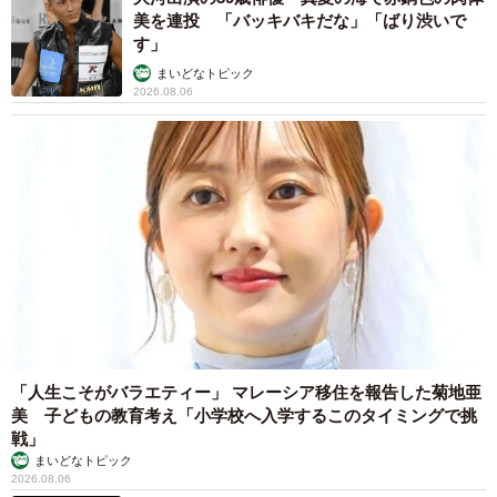
美を連投 「バッキバキだな」「ばり渋いで
す」
まいどなトピック
2026.08.06
「人生こそがバラエティー」 マレーシア移住を報告した菊地亜
美 子どもの教育考え「小学校へ入学するこのタイミングで挑
戦」
まいどなトピック
2026.08.06