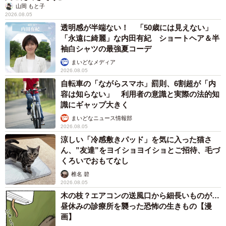
山岡 もと子
2026.08.05
透明感が半端ない！ 「50歳には見えない」
「永遠に綺麗」な内田有紀 ショートヘア＆半
袖白シャツの最強夏コーデ
まいどなメディア
2026.08.05
自転車の「ながらスマホ」罰則、6割超が「内
容は知らない」 利用者の意識と実際の法的知
識にギャップ大きく
まいどなニュース情報部
2026.08.05
涼しい「冷感敷きパッド」を気に入った猫さ
ん、”友達”をヨイショヨイショとご招待、毛づ
くろいでおもてなし
椎名 碧
2026.08.05
木の枝？エアコンの送風口から細長いものが…
昼休みの診療所を襲った恐怖の生きもの【漫
画】