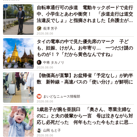
自転車通行可の歩道 電動キックボードで走行
中、小学生とあわや衝突！ 「歩道走行は道交
法違反でしょ」と指摘されました【弁護士が解
説】
長澤 芳子
2026.08.06
タイの電車の中で見た優先席のマーク 子ど
も、妊娠、けが人、お年寄り… 一つだけ謎の
ものが！？「だから黄色なんですね」
中将 タカノリ
2026.08.06
【物価高が直撃】お盆帰省「予定なし」が約半
数 新幹線・高速バスの「使い分け」が鮮明に
まいどなニュース情報部
2026.08.06
1歳息子が腕を亜脱臼 「奥さん、専業主婦な
のに」と夫の後輩から一言 母は泣きながら対
応し必死だった 何年もたった今もたまに思い
出し…
山岡 もと子
2026.08.06