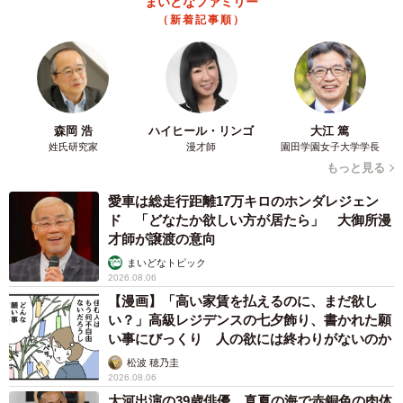
まいどなファミリー
（新着記事順）
森岡 浩
ハイヒール・リンゴ
大江 篤
姓氏研究家
漫才師
園田学園女子大学学長
もっと見る
愛車は総走行距離17万キロのホンダレジェン
ド 「どなたか欲しい方が居たら」 大御所漫
才師が譲渡の意向
まいどなトピック
2026.08.06
【漫画】「高い家賃を払えるのに、まだ欲し
い？」高級レジデンスの七夕飾り、書かれた願
い事にびっくり 人の欲には終わりがないのか
松波 穂乃圭
2026.08.06
大河出演の39歳俳優 真夏の海で赤銅色の肉体