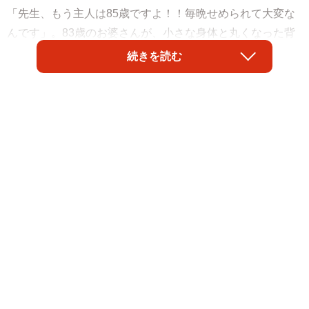
「先生、もう主人は85歳ですよ！！毎晩せめられて大変な
んです」。83歳のお婆さんが、小さな身体と丸くなった背
中を震わせ、涙ながらに言うのです。
続きを読む
ご主人はいつも、奥様と2人で仲良く来院され、仲睦まじい
お姿を拝見するたびに理想の夫婦像だと感じていました。
ご主人には軽い認知症があり、日常生活で大きな問題はあ
りませんが、時々保険証や銀行の通帳などを捨てたりと困
ったことがありました。しかしながら、温厚で、奥様も認
知症を受け入れ、インスリンの面倒を見たり、血圧測定を
したりと献身的に介護されていました。