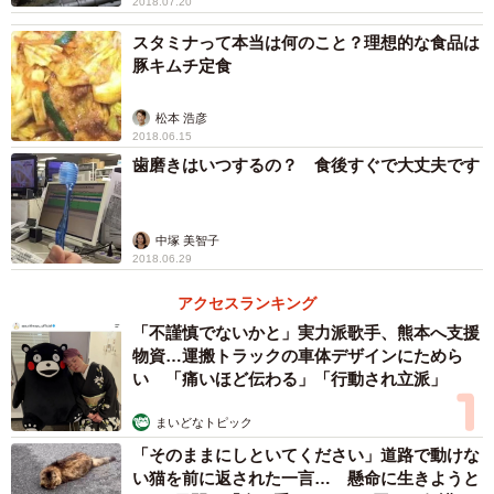
2018.07.20
スタミナって本当は何のこと？理想的な食品は
豚キムチ定食
松本 浩彦
2018.06.15
歯磨きはいつするの？ 食後すぐで大丈夫です
中塚 美智子
2018.06.29
アクセスランキング
「不謹慎でないかと」実力派歌手、熊本へ支援
物資…運搬トラックの車体デザインにためら
い 「痛いほど伝わる」「行動され立派」
まいどなトピック
「そのままにしといてください」道路で動けな
い猫を前に返された一言… 懸命に生きようと