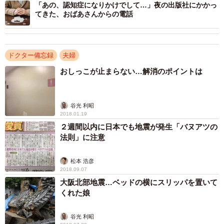
「あの、認知症になりかけでして…」夜の出版社にかかっ
てきた、おばあさんからの電話
ドクター備忘録
夫婦
おしっこが止まらない…解消のポイントは
谷光 利昭
2018.01.19
２週間以内に日本でも地震が発生「バヌアツの
法則」に注意
松本 浩彦
2018.09.07
大阪北部地震…ベッドの横にスリッパを置いて
くれた娘
谷光 利昭