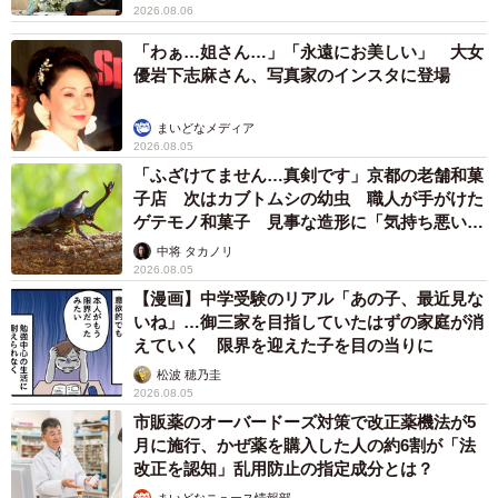
2026.08.06
「わぁ…姐さん…」「永遠にお美しい」 大女
優岩下志麻さん、写真家のインスタに登場
まいどなメディア
2026.08.05
「ふざけてません…真剣です」京都の老舗和菓
子店 次はカブトムシの幼虫 職人が手がけた
ゲテモノ和菓子 見事な造形に「気持ち悪いく
らいリアル」
中将 タカノリ
2026.08.05
【漫画】中学受験のリアル「あの子、最近見な
いね」…御三家を目指していたはずの家庭が消
えていく 限界を迎えた子を目の当りに
松波 穂乃圭
2026.08.05
市販薬のオーバードーズ対策で改正薬機法が5
月に施行、かぜ薬を購入した人の約6割が「法
改正を認知」乱用防止の指定成分とは？
まいどなニュース情報部