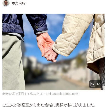
谷光 利昭
1/1
老老介護で直面する悩みとは（smile/stock.adobe.com）
ご主人が診察室から出た途端に奥様が私に訴えました。