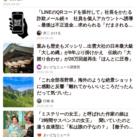
2026.08.06
「LINEのQRコードを添付して」社長をかたる
詐欺メール続々 社員を個人アカウントへ誘導
→最後は不正送金…求められる「だまされる前
提」の対策
井二 かける
2026.08.06
重みも歴史もズッシリ…出雲大社の日本最大級
「大しめ縄」が8年ぶり掛けかえ 伝統の「大
撚り合わせ」が28万回超再生「ほんとに圧巻」
まいどなニュース調査部
2026.08.06
「これ全部長野県」海外のような絶景ショット
に感動と反響「離れてからいいところだったん
だって気づいた」
行橋 友
2026.08.06
「ミステリーの女王」と呼ばれた作家の娘は
「2時間サスペンスの女王」 聞いていたのと
違う血液型に「私は誰の子なの？」【徹子の部
屋】
まいどなニュース