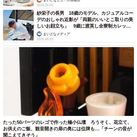
2026.08.05
紗栄子の長男 18歳のモデル、カジュアルコー
デのおしゃれ近影が「両親のいいとこ取りの美
しいお顔立ち」 9歳に渡英し全寮制カレッジ
で学ぶ
まいどなメディア
2026.08.05
たった50パーツのレゴで作った極小仏壇 ろうそく、花立て、
お供えのご飯、観音開きの扉の奥には位牌も…「チーンの音が
聞こえてきそう」