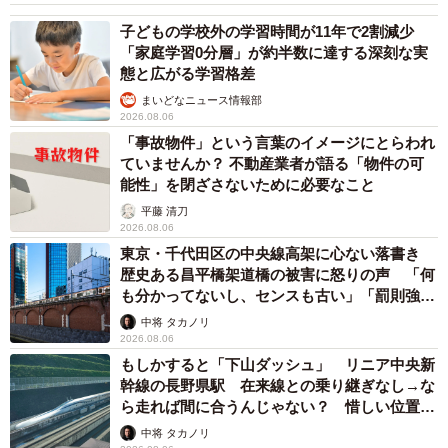
子どもの学校外の学習時間が11年で2割減少
「家庭学習0分層」が約半数に達する深刻な実
態と広がる学習格差
まいどなニュース情報部
2026.08.06
「事故物件」という言葉のイメージにとらわれ
ていませんか？ 不動産業者が語る「物件の可
能性」を閉ざさないために必要なこと
平藤 清刀
2026.08.06
東京・千代田区の中央線高架に心ない落書き
歴史ある昌平橋架道橋の被害に怒りの声 「何
も分かってないし、センスも古い」「罰則強化
して」
中将 タカノリ
2026.08.06
もしかすると「下山ダッシュ」 リニア中央新
幹線の長野県駅 在来線との乗り継ぎなし→な
ら走れば間に合うんじゃない？ 惜しい位置関
係が反響
中将 タカノリ