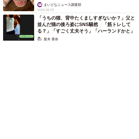
いいね
まいどなニュース調査部
2026.08.05
「うちの猫、背中たくましすぎないか？」父と
並んだ猫の後ろ姿にSNS騒然 「筋トレして
る？」「すごく丈夫そう」「ハーランドかと」
梨木 香奈
2026.08.05
「そんなわけない…と思ったけど」バニラアイスに混ぜてみた
ら……意外なおいしさ 口の中で気づいた斬新な「和の薬味コ