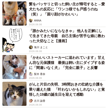
髪をバッサリと切った飼い主が帰宅すると→愛
犬たちの反応に「ワンコ様でも戸惑うのね
（笑）」「困り顔がかわいい」
ANNA
2026.08.06
「誰かみたいにならなきゃ」 他人を正解にし
て生きてきた母親 自己主張が苦手な娘に教わ
った大切なこと【漫画】
海川 まこと
2026.08.06
「かわいいストーカーに追われています」甘え
ん坊な元保護猫 最後は飼い主にダイブする姿
に「間違いなく犬」「完全に親子」と反響
梨木 香奈
2026.08.06
がんと片目の失明、3時間おきの壮絶な介護を
乗り越えた猫 「叶わないかもしれない」と覚
悟した19歳の誕生日を迎えて感動
古川 諭香
2026.08.06