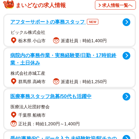
まいどなの求人情報
求人情報一覧へ
アフターサポートの事務スタッフ
NEW
ピックル株式会社
栃木県 小山市
派遣社員：時給1,400円
ある時から2人で診察室に入るのですが、ご主人のみ先に待
病院内の事務作業・実務経験要/日勤・17時前終
合室で待つように奥様が言われていました。思いつめた様
業・土日休み
子で私を見るのですが、何かを言い出せないことが数回続
株式会社赤城工産
きました。しばらくしてから、ご主人は夜になると豹変す
群馬県 高崎市
派遣社員：時給1,250円
ることがあり、命の危険を感じることもあると話をされる
医療事務スタッフ急募/50代も活躍中
ように。認知症の一症状ですが、命の危険があるようであ
れば様々な対処をしなければなりません。
医療法人社団好整会
千葉県 船橋市
しばらく経って原因が分かりました。性交渉の拒絶にあっ
正社員：時給1,200円～1,400円
たのです。お互いにいい年だから仲良く布団で寝るだけで
受付/事務/PC・データ入力 未経験歓迎/駅チカの