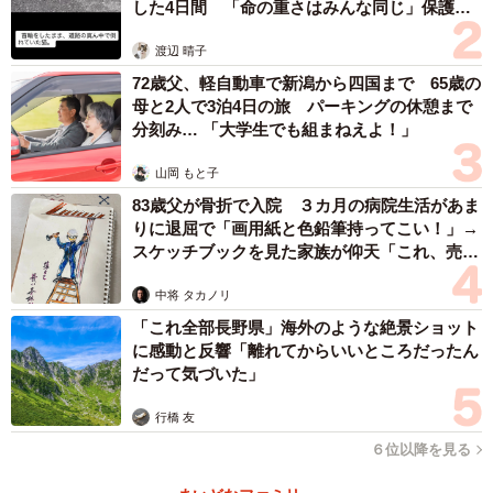
した4日間 「命の重さはみんな同じ」保護団
体代表の訴え
渡辺 晴子
72歳父、軽自動車で新潟から四国まで 65歳の
母と2人で3泊4日の旅 パーキングの休憩まで
分刻み… 「大学生でも組まねえよ！」
山岡 もと子
83歳父が骨折で入院 ３カ月の病院生活があま
りに退屈で「画用紙と色鉛筆持ってこい！」→
スケッチブックを見た家族が仰天「これ、売れ
ますよ…」
中将 タカノリ
「これ全部長野県」海外のような絶景ショット
に感動と反響「離れてからいいところだったん
だって気づいた」
行橋 友
６位以降を見る