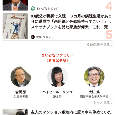
まいどなトピック
83歳父が骨折で入院 ３カ月の病院生活があま
りに退屈で「画用紙と色鉛筆持ってこい！」→
スケッチブックを見た家族が仰天「これ、売れ
ますよ…」
中将 タカノリ
６位以降を見る
まいどなファミリー
（新着記事順）
3/3
神戸空港をわたる神姫バス
森岡 浩
ハイヒール・リンゴ
大江 篤
姓氏研究家
漫才師
園田学園女子大学学長
残りは他の公共交通機関に分散させる方法です。神戸市は
もっと見る
バス運行により、ポートライナーの混雑緩和に努めていま
友人のマンション敷地内に度々車を停めていた
す。2022年10月現在、神姫バスも協力する形で三宮駅前～