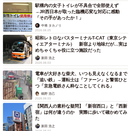
駅構内の女子トイレが不具合で全部使えず
普通車1編成（4両）の定員は500名を超えます。
→JR西日本が取った臨機応変な対応に感動
「その手があったか！」
さらにポートライナーが走るポートアイランドには住宅だ
中将 タカノリ
けでなく、多数のオフィスや大学が存在します。そのため
2026.08.05
平日朝ラッシュ時の三宮発神戸空港行きはスーツケースを
昭和レトロなバスターミナルT-CAT（東京シテ
ィエアターミナル） 新宿より地味だが…実は
車内に持ち込むのがやっと、という経験もしばしば。また
めちゃくちゃ役に立つ施設だった
新交通システムという性格上、車両の屋根が低いため、一
新田 浩之
般の電車と比較すると圧迫感があります。
2026.08.03
電車が大好きな柴犬、いつも見えなくなるまで
国土交通省によるとポートライナーの2019年度最混雑区間
「追い鉄」→運転士は「ファーン」と警笛ひと
は貿易センター→ポートターミナル間（8:00～9:00）で、
つ「京急電鉄さん粋なことしてくれる」
混雑率は126％。最もこの混雑率は1時間あたりの平均値な
鶴野 浩己
2026.08.03
ので、ピンポイントではより混雑率が高くなります。
【関西人の素朴な疑問】「新宿西口」と「西新
宿」は何が違うのか 実際に歩いて確かめてみ
新交通システムの中では混雑率は東京都の日暮里・舎人ラ
た
イナーに次いで第2位ですが、輸送人員は新交通システムで
新田 浩之
2026.08.02