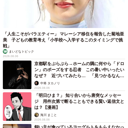
利用するのに……と思ってしまいます。また専用レーン設
置をはじめとする市内中心部の渋滞対策も懸案事項です。
2020年1月の報道によると市では神戸市内中心地～ポート
「人生こそがバラエティー」 マレーシア移住を報告した菊地亜
アイランド間にBRT（バス高速輸送システム）の導入も視
美 子どもの教育考え「小学校へ入学するこのタイミングで挑
野に入れているとのこと。現在、神戸市内で運行している
戦」
BRT・連節バス「Port Loop」の定員は約110名なので、ポ
まいどなトピック
2026.08.06
ートライナー1編成分の3分の1ほど。運行間隔次第では、十
京都駅をぶらぶら→ホームの隅に何やら「ドロ
分にポートライナーの補完に役立つ交通手段です。
ン」のポーズをする忍者 この暑い中いったい
なぜ？ 近づいてみたら… 「見つかるなんて
連節バスは車体の性格上、バス停の設置場所が限定される
未熟」
中将 タカノリ
2026.08.06
ため、仮に導入されると三宮駅～ポートライナー主要各
「明日ひま？」 知り合いから唐突なメッセー
所・神戸空港間をダイレクトに結ぶことになるでしょう。
ジ 用件次第で断ることもできる賢い返信文と
は？【漫画】
このように単にバスを走らせるだけでなく、複合的な施策
海川 まこと
を打たなければポートライナーからのシフトは難しいので
2026.08.06
飼い主が食べているヨーグルトをもらえなかっ