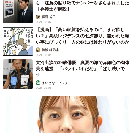
ら…注意の貼り紙でナンバーをさらされました
医療センター駅前・中央市民病院・神戸どうぶつ王国前、
【弁護士が解説】
神戸駅南口～中央市民病院、新神戸・地下鉄三宮駅前～中
長澤 芳子
2026.08.07
埠頭～神戸空港、新神戸～神戸空港で運行しています。
【漫画】「高い家賃を払えるのに、まだ欲し
い？」高級レジデンスの七夕飾り、書かれた願
さらにポートライナーの通学定期券を所有する神戸学院大
い事にびっくり 人の欲には終わりがないのか
学附属中学校・高校の学生、通勤定期券を所有する一部の
松波 穂乃圭
2026.08.06
通勤者を対象としたバスもあります。
大河出演の39歳俳優 真夏の海で赤銅色の肉体
美を連投 「バッキバキだな」「ばり渋いで
ポートアイランド方面行き三宮駅前バス停はJR三ノ宮駅か
す」
らは国道2号線を挟んだ反対側にあります。そのためJR三
まいどなトピック
ノ宮駅からポートライナー三宮駅へのアクセスよりも時間
2026.08.06
を要し、JR三ノ宮駅からの歩道橋に屋根は設置されていま
せん。
せめて神戸空港行きのバスだけでも、関西空港行き・伊丹
空港行きバスが出発するJR三ノ宮駅西口前から出発すれば