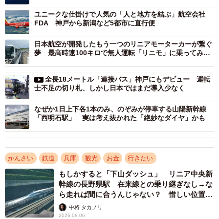
ユニークな仕掛けで人気の「人と地方を結ぶ」航空会社
FDA 神戸から新潟など5都市に直行便
日本航空が開発したもう一つのリニアモーターカーが繋ぐ
夢 最高時速100キロで無人運転「リニモ」に乗ってみ
た
全長18メートル「連接バス」神戸にもデビュー 運転
士不足の切り札、しかし日本ではまだ導入少なく
2/3
なぜか1日上下各1本のみ、のぞみが停車する山陽新幹線
ポートライナー1編成あたりの定員は300名ほど
「西明石駅」 実は考え抜かれた「絶妙なダイヤ」かも
神戸空港利用者の増加は歓迎すべきニュースですが、懸念
点も存在します。それが空港アクセス、特にポートライナ
かんさい
鉄道
兵庫
観光
お金
行きたい
ーの増強です。
もしかすると「下山ダッシュ」 リニア中央新
幹線の長野県駅 在来線との乗り継ぎなし→な
現在、神戸空港への主要アクセスは新交通システムのポー
ら走れば間に合うんじゃない？ 惜しい位置関
トライナーです。ポートライナーは一般の電車よりは小型
係が反響
中将 タカノリ
で定員は1編成（6両）で300名ほどです。参考までに阪神
2026.08.06