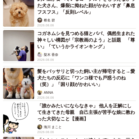
はないかと思います。
た犬さん、爆裂に拗ねた顔がかわいすぎ「鼻息
フスフス」「反則レベル」
椎名 碧
2026.08.06
コガネムシを見つめる猫とパパ、偶然生まれた
神々しい構図が「宗教画のよう」と話題 「尊
い」「ていうかライオンキング」
梨木 香奈
2026.08.06
髪をバッサリと切った飼い主が帰宅すると→愛
犬たちの反応に「ワンコ様でも戸惑うのね
（笑）」「困り顔がかわいい」
ANNA
2026.08.06
「誰かみたいにならなきゃ」 他人を正解にし
て生きてきた母親 自己主張が苦手な娘に教わ
った大切なこと【漫画】
海川 まこと
2026.08.06