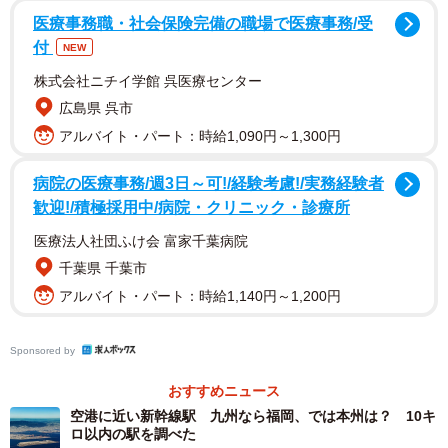
医療事務職・社会保険完備の職場で医療事務/受
付
NEW
株式会社ニチイ学館 呉医療センター
広島県 呉市
アルバイト・パート：時給1,090円～1,300円
関西3空港の方針としては関西空港を主軸に、神戸空港は関
病院の医療事務/週3日～可!/経験考慮!/実務経験者
西空港のサポート役に徹する姿勢です。いずれにせよ神戸
歓迎!/積極採用中/病院・クリニック・診療所
空港の国際化に伴い、神戸空港の利用者は増加することが
医療法人社団ふけ会 富家千葉病院
予想されます。
千葉県 千葉市
アルバイト・パート：時給1,140円～1,200円
問題は空港アクセスの強化
Sponsored by
おすすめニュース
空港に近い新幹線駅 九州なら福岡、では本州は？ 10キ
ロ以内の駅を調べた