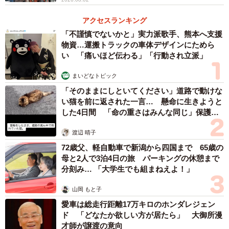
はダントツの1位！ 1万人を超えます。また最混雑区間が
ポートアイランド方面であることから、ポートアイランド
アクセスランキング
への通勤・通学客が多いことがうかがえます。
「不謹慎でないかと」実力派歌手、熊本へ支援
物資…運搬トラックの車体デザインにためら
い 「痛いほど伝わる」「行動され立派」
現在はコロナ禍により減少はしていますが、今後、利用者
数がコロナ禍前の水準に戻り、さらに国際線による空港利
まいどなトピック
用者が増えると、輸送がパンクする恐れがあります。
「そのままにしといてください」道路で動けな
い猫を前に返された一言… 懸命に生きようと
した4日間 「命の重さはみんな同じ」保護団
対策として考えられるのは列車本数の増加です。しかしポ
体代表の訴え
ートアイランド方面行きの平日7時台～8時台は2～3分間隔
渡辺 晴子
で運行していることからこれ以上の増発は難しそうです。
72歳父、軽自動車で新潟から四国まで 65歳の
次に両数の増加が考えられます。2018年に神戸市も検討し
母と2人で3泊4日の旅 パーキングの休憩まで
分刻み… 「大学生でも組まねえよ！」
ましたが、ホーム延伸により多額の費用が発生することか
ら断念しました。
山岡 もと子
愛車は総走行距離17万キロのホンダレジェン
バスで補完
ド 「どなたか欲しい方が居たら」 大御所漫
才師が譲渡の意向