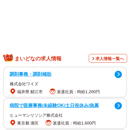
1/3
ポートライナー神戸空港駅
9月18日に大阪市内にて関西・大阪・神戸3空港の地方自治
体と経済団体の代表者らが3空港のあり方をめぐって話し合
まいどなの求人情報
求人情報一覧へ
いました。その中で神戸空港の国際線の就航が決まりまし
た。定期便に関しては2030年度前後からはじめ、1日の最
調剤事務・調剤補助
大発着回数は40回。チャーター便は2025年スタートとして
います。
株式会社ワイズ
福井県 鯖江市
派遣社員：時給1,200円
病院で医療事務/未経験OK/土日祝休み/急募
ヒューマンリソシア株式会社
東京都 港区
派遣社員：時給1,600円