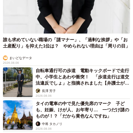
誰も求めていない職場の「謎マナー」、「過剰な挨拶」や「お
土産配り」を抑えた1位は？ やめられない理由は「周りの目」
まいどなデータ
2026.08.06
自転車通行可の歩道 電動キックボードで走行
中、小学生とあわや衝突！ 「歩道走行は道交
法違反でしょ」と指摘されました【弁護士が解
説】
長澤 芳子
2026.08.06
タイの電車の中で見た優先席のマーク 子ど
も、妊娠、けが人、お年寄り… 一つだけ謎の
ものが！？「だから黄色なんですね」
中将 タカノリ
2026.08.06