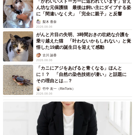
「かわいいストーカーに追われています」甘え
ん坊な元保護猫 最後は飼い主にダイブする姿
に「間違いなく犬」「完全に親子」と反響
梨木 香奈
2026.08.06
がんと片目の失明、3時間おきの壮絶な介護を
乗り越えた猫 「叶わないかもしれない」と覚
悟した19歳の誕生日を迎えて感動
古川 諭香
2026.08.06
「カニにアジをあげると青くなる」ほんと
に！？ 「自然の染色技術が凄い」と話題に
その理由とは…？
竹中 友一（RinToris）
2026.08.06