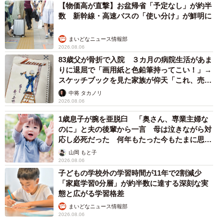
【物価高が直撃】お盆帰省「予定なし」が約半
数 新幹線・高速バスの「使い分け」が鮮明に
まいどなニュース情報部
2026.08.06
83歳父が骨折で入院 ３カ月の病院生活があま
りに退屈で「画用紙と色鉛筆持ってこい！」→
スケッチブックを見た家族が仰天「これ、売れ
ますよ…」
中将 タカノリ
2026.08.06
1歳息子が腕を亜脱臼 「奥さん、専業主婦な
のに」と夫の後輩から一言 母は泣きながら対
応し必死だった 何年もたった今もたまに思い
出し…
山岡 もと子
2026.08.06
子どもの学校外の学習時間が11年で2割減少
「家庭学習0分層」が約半数に達する深刻な実
態と広がる学習格差
まいどなニュース情報部
2026.08.06