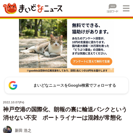
まいどなニュースをGoogle検索でフォローする
2022.10.07(Fri)
神戸空港の国際化、朗報の裏に輸送パンクという
消せない不安 ポートライナーは混雑が常態化
新田 浩之