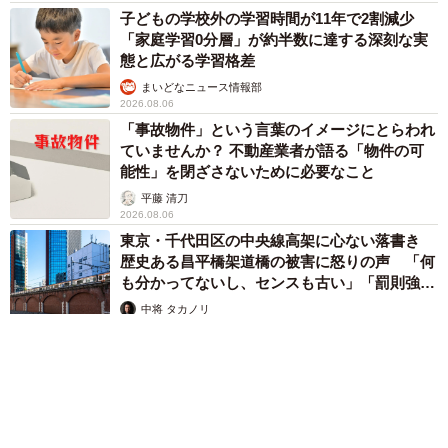
子どもの学校外の学習時間が11年で2割減少
「家庭学習0分層」が約半数に達する深刻な実
態と広がる学習格差
まいどなニュース情報部
2026.08.06
「事故物件」という言葉のイメージにとらわれ
ていませんか？ 不動産業者が語る「物件の可
能性」を閉ざさないために必要なこと
平藤 清刀
2026.08.06
東京・千代田区の中央線高架に心ない落書き
歴史ある昌平橋架道橋の被害に怒りの声 「何
も分かってないし、センスも古い」「罰則強化
して」
中将 タカノリ
2026.08.06