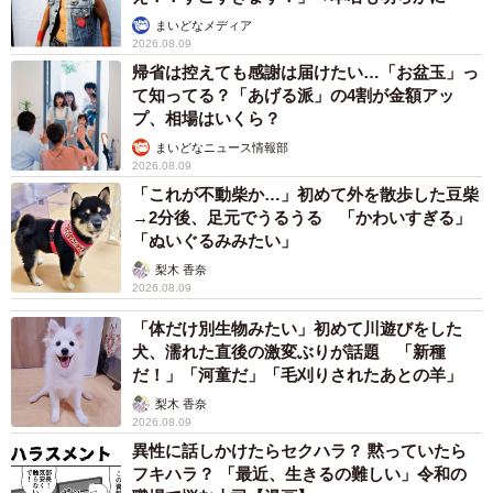
まいどなメディア
2026.08.09
帰省は控えても感謝は届けたい…「お盆玉」っ
て知ってる？「あげる派」の4割が金額アッ
プ、相場はいくら？
まいどなニュース情報部
2026.08.09
「これが不動柴か…」初めて外を散歩した豆柴
→2分後、足元でうるうる 「かわいすぎる」
「ぬいぐるみみたい」
梨木 香奈
2026.08.09
「体だけ別生物みたい」初めて川遊びをした
犬、濡れた直後の激変ぶりが話題 「新種
だ！」「河童だ」「毛刈りされたあとの羊」
梨木 香奈
2026.08.09
異性に話しかけたらセクハラ？ 黙っていたら
フキハラ？ 「最近、生きるの難しい」令和の