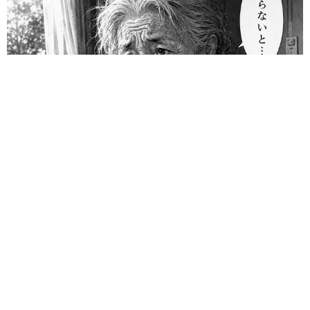
「息子を一人にしてきたんです、帰らないと」 施設に入った
90歳母、障害のある60歳次男との暮らしは行き詰まり…【司法
書士の現場から】
山下 静香
2026.08.08
京都の百貨店が開催のお化け屋敷のお化けにモ
デルがいる 比叡山延暦寺の僧侶が語る伝説と
は
浅井 佳穂
2026.08.08
熊本地震でペット同伴の避難を諦める人に胸を
痛め… 被災ペットの受け入れ先をアプリに表