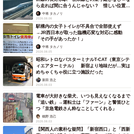
ら走れば間に合うんじゃない？ 惜しい位置関
係が反響
中将 タカノリ
2026.08.06
駅構内の女子トイレが不具合で全部使えず
→JR西日本が取った臨機応変な対応に感動
「その手があったか！」
中将 タカノリ
2026.08.05
昭和レトロなバスターミナルT-CAT（東京シテ
ィエアターミナル） 新宿より地味だが…実は
めちゃくちゃ役に立つ施設だった
新田 浩之
2026.08.03
電車が大好きな柴犬、いつも見えなくなるまで
「追い鉄」→運転士は「ファーン」と警笛ひと
つ「京急電鉄さん粋なことしてくれる」
鶴野 浩己
2026.08.03
【関西人の素朴な疑問】「新宿西口」と「西新