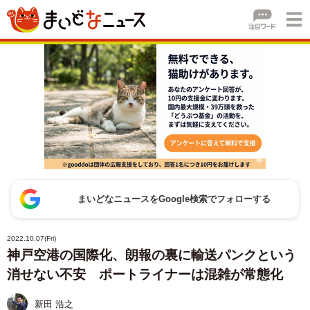
まいどなニュースをGoogle検索でフォローする
2022.10.07(Fri)
神戸空港の国際化、朗報の裏に輸送パンクという
消せない不安 ポートライナーは混雑が常態化
新田 浩之