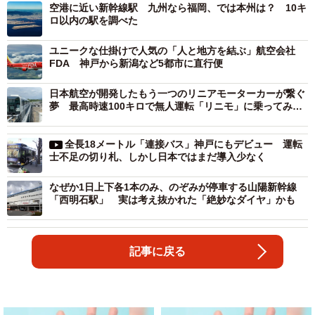
空港に近い新幹線駅 九州なら福岡、では本州は？ 10キ
ロ以内の駅を調べた
ユニークな仕掛けで人気の「人と地方を結ぶ」航空会社
FDA 神戸から新潟など5都市に直行便
日本航空が開発したもう一つのリニアモーターカーが繋ぐ
夢 最高時速100キロで無人運転「リニモ」に乗ってみ
た
全長18メートル「連接バス」神戸にもデビュー 運転
士不足の切り札、しかし日本ではまだ導入少なく
なぜか1日上下各1本のみ、のぞみが停車する山陽新幹線
「西明石駅」 実は考え抜かれた「絶妙なダイヤ」かも
記事に戻る