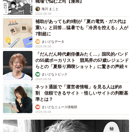
職場で悩む上司【漫画】
海川 まこと
2026.08.09
補助があっても約9割が「夏の電気・ガス代は
重い」と回答…猛暑でも「冷房を控える」人が
7割超に
まいどなデータ
2026.08.08
「だんだん時代劇俳優みたく…」国民的バンド
の55歳ボーカリスト 競馬界の57歳レジェンド
らとの「夏祭り満喫ショット」に驚きの声続々
まいどなトピック
2026.08.08
ネット通販で「運営者情報」を見る人は約8
割 信頼できるサイト・怪しいサイトの判断基
準とは？
まいどなニュース情報部
2026.08.08