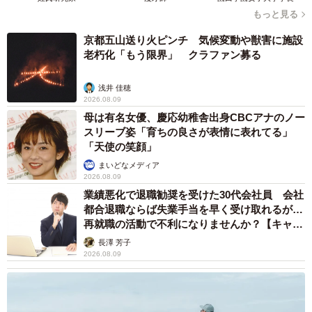
もっと見る
京都五山送り火ピンチ 気候変動や獣害に施設
老朽化「もう限界」 クラファン募る
浅井 佳穂
2026.08.09
母は有名女優、慶応幼稚舎出身CBCアナのノー
スリーブ姿「育ちの良さが表情に表れてる」
「天使の笑顔」
まいどなメディア
2026.08.09
業績悪化で退職勧奨を受けた30代会社員 会社
都合退職ならば失業手当を早く受け取れるが…
再就職の活動で不利になりませんか？【キャリ
アカウンセラーが解説】
長澤 芳子
2026.08.09