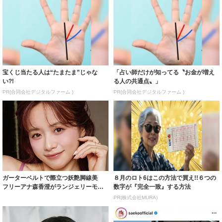
宝くじ当たる人は“たまたま”じゃな
「占い師だけが知ってる〝お金が増え
い?!
る人の共通点〟」
PR(合同会社デジタルファーム )
PR(合同会社デジタルファーム )
ガーターベルトで際立つ妖艶脚線美
８月のロト6はこの方法で買え!!６つの
フリーアナ森香澄がランジェリーモデ
数字が『完全一致』する方法
ルに ｢PE...
PR(株式会社MURA)