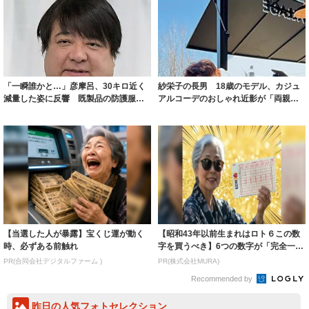
「一瞬誰かと…」彦摩呂、30キロ近く
紗栄子の長男 18歳のモデル、カジュ
減量した姿に反響 既製品の防護服が
アルコーデのおしゃれ近影が「両親の
着られると...
いいとこ取...
【当選した人が暴露】宝くじ運が動く
【昭和43年以前生まれはロト６この数
時、必ずある前触れ
字を買うべき】6つの数字が「完全一
致」する方...
PR(合同会社デジタルファーム )
PR(株式会社MURA)
Recommended by
昨日の人気フォトセレクション