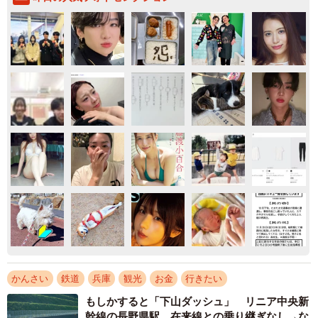
かんさい
鉄道
兵庫
観光
お金
行きたい
もしかすると「下山ダッシュ」 リニア中央新
幹線の長野県駅 在来線との乗り継ぎなし→な