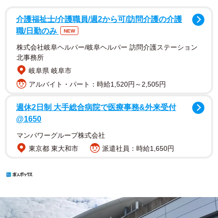
介護福祉士/介護職員/週2から可/訪問介護の介護
職/日勤のみ
NEW
株式会社岐阜ヘルパー/岐阜ヘルパー 訪問介護ステーション
北事務所
岐阜県 岐阜市
アルバイト・パート：時給1,520円～2,505円
週休2日制 大手総合病院で医療事務&外来受付
@1650
マンパワーグループ株式会社
東京都 東大和市
派遣社員：時給1,650円