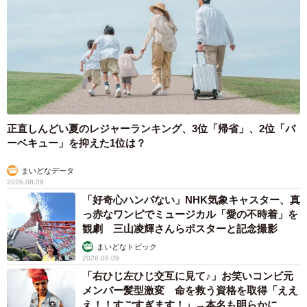
正直しんどい夏のレジャーランキング、3位「帰省」、2位「バ
ーベキュー」を抑えた1位は？
まいどなデータ
2026.08.09
「好奇心ハンパない」NHK気象キャスター、真
っ赤なワンピでミュージカル「愛の不時着」を
観劇 三山凌輝さんらポスターと記念撮影
まいどなトピック
2026.08.09
「右ひじ左ひじ交互に見て♪」お笑いコンビ元
メンバー髪型激変 命を救う資格を取得「ええ
え！！すごすぎます！」→本名も明らかに