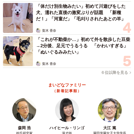
「体だけ別生物みたい」初めて川遊びをした
犬、濡れた直後の激変ぶりが話題 「新種
だ！」「河童だ」「毛刈りされたあとの羊」
梨木 香奈
「これが不動柴か…」初めて外を散歩した豆柴
→2分後、足元でうるうる 「かわいすぎる」
「ぬいぐるみみたい」
梨木 香奈
６位以降を見る
まいどなファミリー
（新着記事順）
森岡 浩
ハイヒール・リンゴ
大江 篤
姓氏研究家
漫才師
園田学園女子大学学長