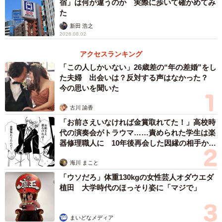
宿」は何が違うのか 実際に歩いて確かめてみ
た
新田 浩之
2026.08.02
アクセスランキング
「この人しかいない」26歳差の“年の差婚”をし
た夫婦 出会いは？反対する声はなかった？
今の思いを聞いた
古川 諭香
「お前さえいなければ金賞取れてた！」高校時
代の演奏会がトラウマ……責められた学生は楽
器修理職人に 10年後再会した因縁の相手から
思わぬ申し出【漫画】
海川 まこと
「ウソだろ」体重130kgの女性芸人オダウエダ
植田 大学時代のほっそり姿に「マジで」
まいどなメディア