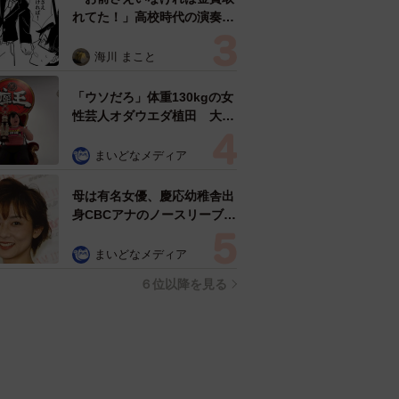
れてた！」高校時代の演奏会
がトラウマ……責められた学
生は楽器修理職人に 10年後
海川 まこと
再会した因縁の相手から思わ
ぬ申し出【漫画】
「ウソだろ」体重130kgの女
性芸人オダウエダ植田 大学
時代のほっそり姿に「マジ
で」
まいどなメディア
母は有名女優、慶応幼稚舎出
身CBCアナのノースリーブ姿
「育ちの良さが表情に表れて
る」「天使の笑顔」
まいどなメディア
６位以降を見る