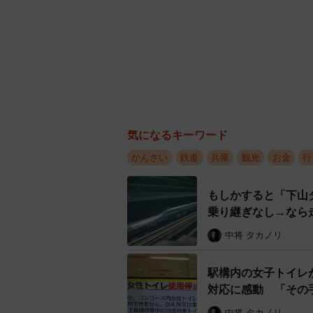
気になるキーワード
かんさい
鉄道
兵庫
観光
お金
行
もしかすると「下山
乗り継ぎなし→なら
中将 タカノリ
駅構内の女子トイレ
対応に感動 「その
中将 タカノリ