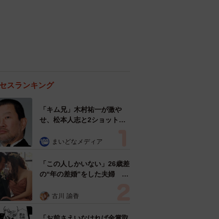
セスランキング
「キム兄」木村祐一が激や
せ、松本人志と2ショット
「一瞬、分からなかったわ」
「テキヤの兄さん」
まいどなメディア
「この人しかいない」26歳差
の“年の差婚”をした夫婦 出
会いは？反対する声はなかっ
た？ 今の思いを聞いた
古川 諭香
「お前さえいなければ金賞取