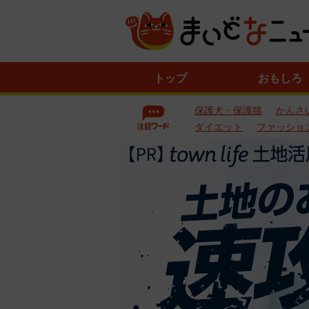
ニ
トップ
おもしろ
ュ
ー
保護犬・保護猫
かんさ
ス
一
ダイエット
ファッショ
覧