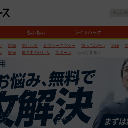
もふもふ
ライフハック
い
家族
気になる
ビフォーアフター
買ってみたい
夫婦
ン
観光
世の中の仕組み
スポーツ
もっと見る