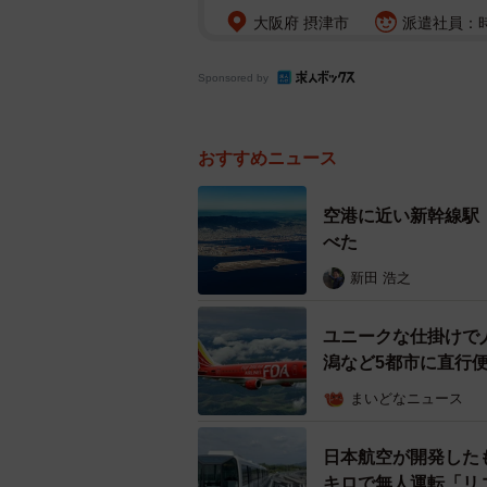
大阪府 摂津市
派遣社員：時給
Sponsored by
おすすめニュース
空港に近い新幹線駅
べた
新田 浩之
ユニークな仕掛けで
潟など5都市に直行
まいどなニュース
日本航空が開発した
キロで無人運転「