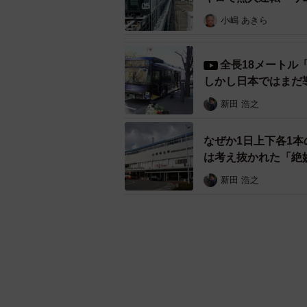
小嶋 あきら
全長18メートル
しかし日本ではまだ
新田 浩之
なぜか1日上下各1
は考え抜かれた「絶
新田 浩之