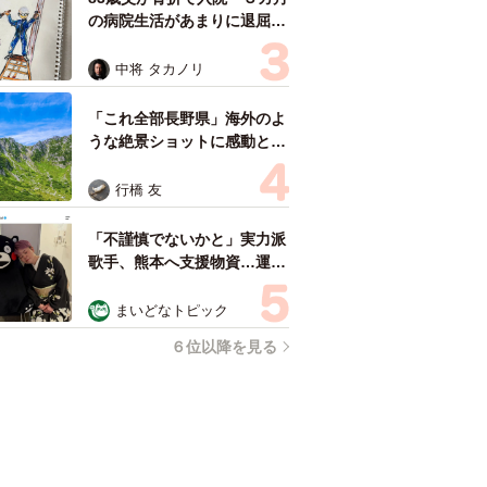
の病院生活があまりに退屈で
「画用紙と色鉛筆持ってこ
い！」→スケッチブックを見
中将 タカノリ
た家族が仰天「これ、売れま
すよ…」
「これ全部長野県」海外のよ
うな絶景ショットに感動と反
響「離れてからいいところだ
ったんだって気づいた」
行橋 友
「不謹慎でないかと」実力派
歌手、熊本へ支援物資…運搬
トラックの車体デザインにた
めらい 「痛いほど伝わる」
まいどなトピック
「行動され立派」
６位以降を見る