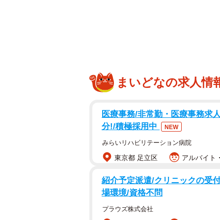
車し、連節バスの活用法と課題を考
神戸・ウォーターフロントへのアク
まいどなの求人情
医療事務/非常勤・医療事務求人
分!/積極採用中
NEW
みらいリハビリテーション病院
東京都 足立区
アルバイト・
紹介予定派遣/クリニックの受付
場環境/資格不問
プラウズ株式会社