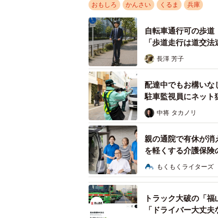
おもしろ
かんさい
くるま
兵庫
自転車通行可の歩道
「歩道走行は道交法
長澤 芳子
配達中でもお構いな
駐車監視員にネット
中将 タカノリ
親の通院で有休が消
を軽くする介護保険
車内に入ると中央に接続部があるこ
もくもくライターズ
は真ん中の扉から乗車、一番前の扉
トラック大破の「福
「ドライバー大丈夫