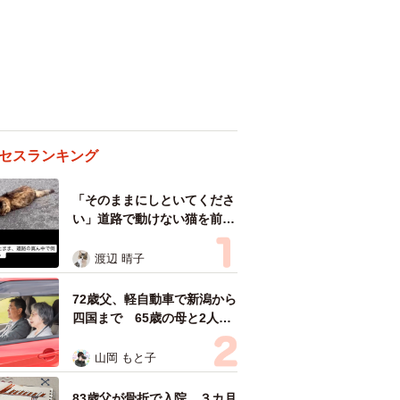
セスランキング
「そのままにしといてくださ
い」道路で動けない猫を前に
返された一言… 懸命に生き
ようとした4日間 「命の重
渡辺 晴子
さはみんな同じ」保護団体代
表の訴え
72歳父、軽自動車で新潟から
四国まで 65歳の母と2人で
3泊4日の旅 パーキングの休
憩まで分刻み… 「大学生で
山岡 もと子
も組まねえよ！」
83歳父が骨折で入院 ３カ月