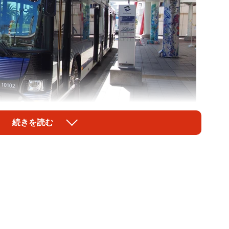
続きを読む
1/9
前バス停はクルーズ船乗り場にも近い
心部～ウォーターフロント間を結ぶ連節バス「Port
した。「Port Loop」に使われる連節バスの長さは約
注目を集めています。今回は実際に「Port Loop」に乗