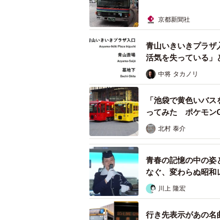
京都新聞社
青山いきいきプラザ
活気を失っている」
中将 タカノリ
「池袋で黄色いバス
ってみた ポケモン
北村 泰介
青春の記憶の中の姿
なぐ、変わらぬ昭和
川上 隆宏
行き先表示があの名