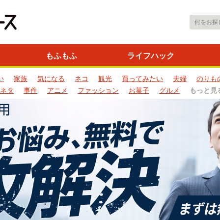
もふもふ
ライフハック
い
家族
気になる
ネコ
観光
買ってみたい
夫婦
のりも
ネタ
事件
アニメ
ファッション
お菓子
グルメ
もっと見