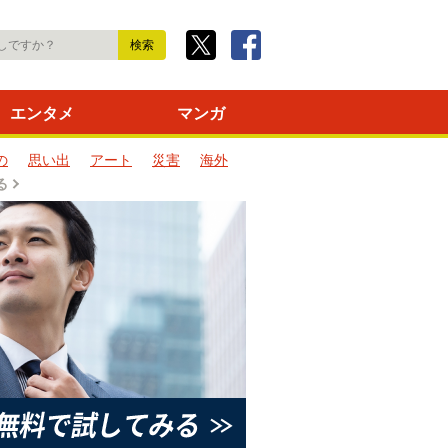
エンタメ
マンガ
の
思い出
アート
災害
海外
る