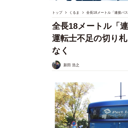
トップ
くるま
全長18メートル「連接バ
全長18メートル
運転士不足の切り札
なく
新田 浩之