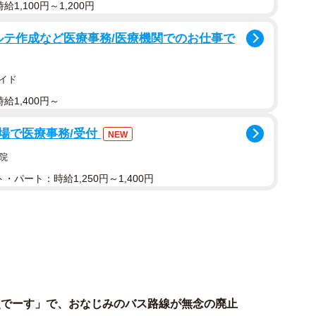
1,100円～1,200円
ルテ作成など医療事務/医療機関でのお仕事で
イド
2/9
給1,400円～
 Loop」は三宮とウォーターフロントを結ぶ
場で医療事務/受付
NEW
ることから、交通網は充実しているように思われがちで
院
ーやハーバーランドがあるウォーターフロント間の交通
・パート：時給1,250円～1,400円
したのが連節バス「Port Loop」です。
ザイン・クリエイティブセンター神戸「KIITO」へ。そこか
ーランドへ向かいます。ダイヤは30分～60分間隔とな
時台です。なお「Port Loop」の運営は神姫バスが担
点でーす」で、おなじみのバス路線が無念の廃止