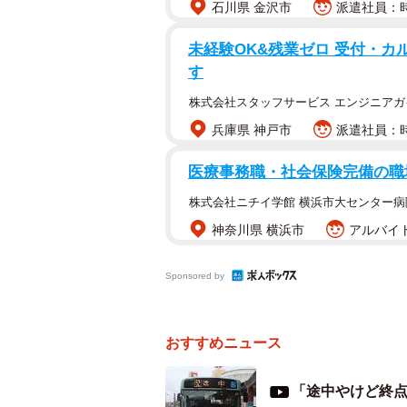
石川県 金沢市
派遣社員：時給
未経験OK&残業ゼロ 受付・カ
す
株式会社スタッフサービス エンジニアガ
兵庫県 神戸市
派遣社員：時
連節バス「Port
医療事務職・社会保険完備の職
神戸市は数多くの公共交通機関があ
株式会社ニチイ学館 横浜市大センター病
す。一方、弱点は南北とポートタワ
神奈川県 横浜市
アルバイト
です。そこで神戸の欠点を補うべく登場
Sponsored by
「Port Loop」は三宮駅前からデ
ら西へ進みポートタワー前からハーバ
り、三宮駅前発の運行時間は8時台～21
おすすめニュース
当します。
「途中やけど終