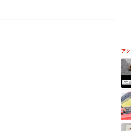
3/9
Port Loop」の長さは約18mだ
ど三宮駅前バス停に「Port Loop」が止まっていま
」、そして「洗練されている」というものでした。なお
アク
節バスは日野自動車製の国産車です。