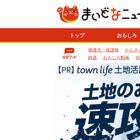
ニ
トップ
おもしろ
ュ
ー
保護犬・保護猫
かんさ
ス
一
鉄道
おもしろ動画
街
覧