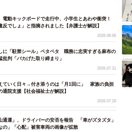
 電動キックボードで走行中、小学生とあわや衝突！
違反でしょ」と指摘されました【弁護士が解説】
2026.08.06
しに「駐禁シール」ペタペタ 職務に忠実すぎる麻布の
猛批判「バカげた取り締まり」
4/9
2026.07.31
車内は接続部が目立つ
えていく日々→付き添うのは「月1回に」 家族の負担
の通院支援【社会福祉士が解説】
とから、連節バスであることを強く意識します。乗車時
2026.07.29
から降ります。
山通運」、ドライバーの安否を報告 「車がズタズタ」
なの」「心配」被害車両の画像が拡散