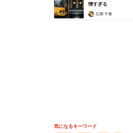
憎すぎる
広畑 千春
連節バス「
百貨店「神戸阪急」前に着くと、ちょう
した。最初の感想は「とにかく長い
「Port Loop」に使われている連
気になるキーワード