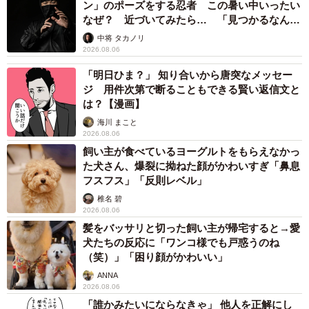
ン」のポーズをする忍者 この暑い中いったい
なぜ？ 近づいてみたら… 「見つかるなんて
未熟」
中将 タカノリ
2026.08.06
「明日ひま？」 知り合いから唐突なメッセー
ジ 用件次第で断ることもできる賢い返信文と
は？【漫画】
海川 まこと
2026.08.06
飼い主が食べているヨーグルトをもらえなかっ
た犬さん、爆裂に拗ねた顔がかわいすぎ「鼻息
フスフス」「反則レベル」
椎名 碧
2026.08.06
髪をバッサリと切った飼い主が帰宅すると→愛
犬たちの反応に「ワンコ様でも戸惑うのね
（笑）」「困り顔がかわいい」
ANNA
2026.08.06
「誰かみたいにならなきゃ」 他人を正解にし