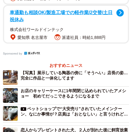
ブリティッシュショートヘアのそうへい店長
車通勤も相談OK/製造工場での軽作業/2交替/土日
祝休み
象さん: 元々、そうへいは5歳下の弟・由（ゆう）が福岡
株式会社ワールドインテック
で一人暮らしをしていたときに飼っていたんですよ。僕も
愛知県 名古屋市
派遣社員：時給1,888円
弟も幼いころから実家にはいつも猫がいて身近な存在でし
た。弟は「一人暮らしをしたら猫を飼いたい」とずっと思
Sponsored by
っていたようです。8年前、ペットショップで目が合って一
おすすめニュース
目惚れしたそうで、福岡で一緒に暮らしていたんですが、4
【写真】展示している陶器の傍に「そうへい」店長の姿…
年前、弟は転職することになり、そうへいを連れてここに
完全に作品と一体化してます
戻ってきたんです。
お店のキャリーケースに1年間閉じ込められていたアメシ
ョー 初めてだっこできるようになるまで
その当時、うちには黒猫のぽん太（オス、3年前に19歳で
没）、白黒のしゃらく（オス、4年前に20歳で没）、茶白の
ペットショップで“大安売り”されていたメインクー
ン、なにか事情が？店員は「おとなしい」と言うけれど…
むーちゃん（オス、現在18歳）の3匹がいました。3匹とも
高齢で1階のギャラリーに降りてくることはなく、工房や住
恋人からプレゼントされた犬、２人が別れた後に飼育放棄
居がある2、3階で暮らしていました。新入りのそうへいが