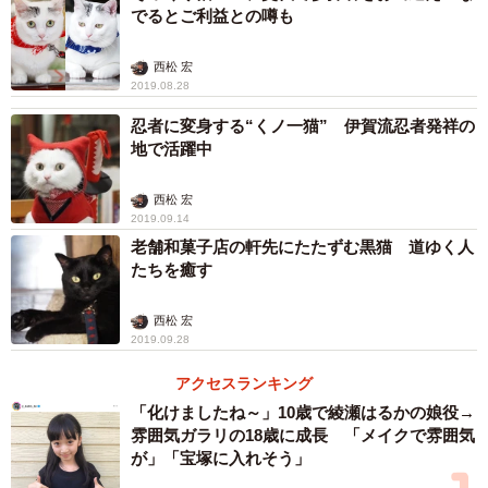
でるとご利益との噂も
西松 宏
2019.08.28
忍者に変身する“くノ一猫” 伊賀流忍者発祥の
3/11
地で活躍中
１８歳のムーちゃん。象さんが神戸にいたころ保護した子。ギャラリー
西松 宏
にはおらず２、３階で暮らしている
2019.09.14
老舗和菓子店の軒先にたたずむ黒猫 道ゆく人
そうして2年が経ったころ、弟は熊本へ。新たな仕事先で
たちを癒す
は寮生活のため、そうへいを一緒に連れていくことができ
ず、そうへいはここに残って「店長」を務めることに。展
西松 宏
2019.09.28
示会などのイベントで大勢の人たちがやってくると、最初
は少し離れた所から眺めていましたけど、次第に人慣れし
アクセスランキング
ました。ブリティッシュショートヘアの看板猫は珍しいよ
「化けましたね～」10歳で綾瀬はるかの娘役→
雰囲気ガラリの18歳に成長 「メイクで雰囲気
うで、「こんな猫、初めてみた」と人気者になっていきま
が」「宝塚に入れそう」
した。