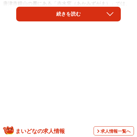
唐津市鏡山の麓にある「赤水窯（あかみずがま）」では、
熊本千治さん（72）、象さん（しょう＝43）親子が、伝統
続きを読む
と風土をいかしながら、新たな作品を生み出そうと日々作
陶に励んでいる。そんな親子を見守り、訪れる人たちを和
ませているのが、ブリティッシュショートヘアの「そうへ
い」店長（オス、8歳）だ。象さんに〝店長〟就任の経緯な
どを聞いた。
まいどなの求人情報
求人情報一覧へ