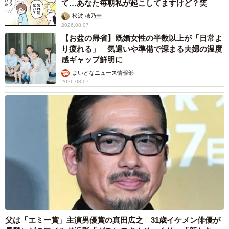
て…あなた毎朝私が起こしてますけど？笑
松波 穂乃圭
2026.08.07
【お盆の帰省】既婚女性の半数以上が「日常よ
り疲れる」 気遣いや準備で深まる夫婦の温度
感ギャップ鮮明に
まいどなニュース情報部
2026.08.07
父は「エミー賞」主演男優賞の真田広之 31歳イケメン俳優が