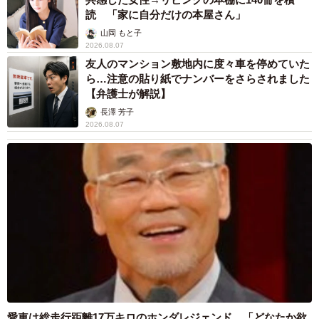
読 「家に自分だけの本屋さん」
山岡 もと子
2026.08.07
友人のマンション敷地内に度々車を停めていた
ら…注意の貼り紙でナンバーをさらされました
【弁護士が解説】
長澤 芳子
2026.08.07
愛車は総走行距離17万キロのホンダレジェンド 「どなたか欲