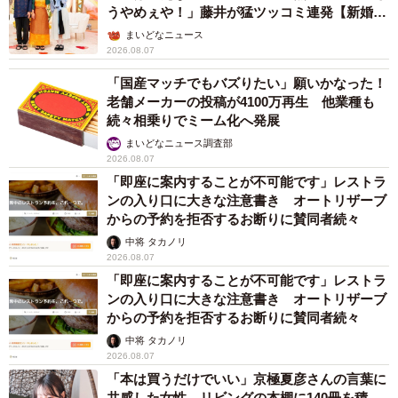
うやめぇや！」藤井が猛ツッコミ連発【新婚さ
ん】
まいどなニュース
2026.08.07
「国産マッチでもバズりたい」願いかなった！
老舗メーカーの投稿が4100万再生 他業種も
続々相乗りでミーム化へ発展
まいどなニュース調査部
2026.08.07
「即座に案内することが不可能です」レストラ
ンの入り口に大きな注意書き オートリザーブ
からの予約を拒否するお断りに賛同者続々
中将 タカノリ
2026.08.07
「即座に案内することが不可能です」レストラ
ンの入り口に大きな注意書き オートリザーブ
からの予約を拒否するお断りに賛同者続々
中将 タカノリ
2026.08.07
「本は買うだけでいい」京極夏彦さんの言葉に
共感した女性→リビングの本棚に140冊を積