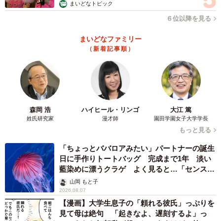
子。「展示している陶器を割ったりしませんか？」とよく
まいどなトピック
尋ねられるのですが、そこはさすが猫。体重6キロの身体な
６位以降を見る
がら器用に避けて歩き、陶器に触れることはめったにあり
まいどなファミリー
ません。
（新着記事順）
森岡 浩
ハイヒール・リンゴ
大江 篤
姓氏研究家
漫才師
園田学園女子大学学長
もっと見る
「ちょっとババロアみたい」パートナーの誕生
日に手作りトートバッグ 完成まで1年 淡い
藍染めに漂うクラゲ よく見ると…「センスす
ごい」
山岡 もと子
5/11
2026.08.07
【漫画】大学生息子の「頼れる彼氏」っぷりを
お気に入りの場所でお昼寝
見て母は絶句 「起きなよ、遅刻するよ」っ