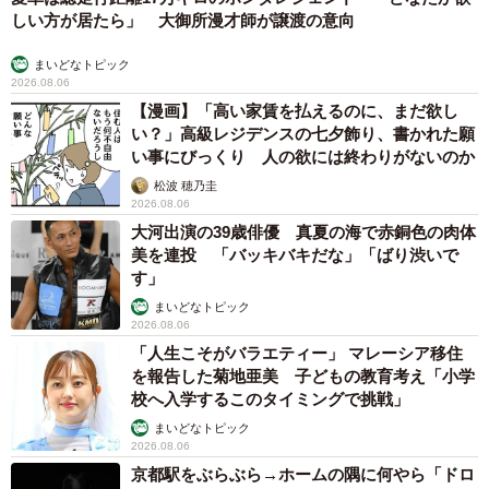
しい方が居たら」 大御所漫才師が譲渡の意向
まいどなトピック
2026.08.06
【漫画】「高い家賃を払えるのに、まだ欲し
い？」高級レジデンスの七夕飾り、書かれた願
い事にびっくり 人の欲には終わりがないのか
松波 穂乃圭
2026.08.06
大河出演の39歳俳優 真夏の海で赤銅色の肉体
美を連投 「バッキバキだな」「ばり渋いで
す」
まいどなトピック
2026.08.06
「人生こそがバラエティー」 マレーシア移住
を報告した菊地亜美 子どもの教育考え「小学
校へ入学するこのタイミングで挑戦」
まいどなトピック
2026.08.06
京都駅をぶらぶら→ホームの隅に何やら「ドロ