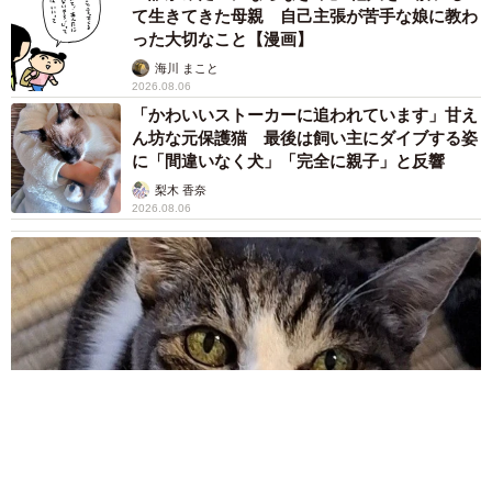
て生きてきた母親 自己主張が苦手な娘に教わ
った大切なこと【漫画】
海川 まこと
2026.08.06
「かわいいストーカーに追われています」甘え
ん坊な元保護猫 最後は飼い主にダイブする姿
に「間違いなく犬」「完全に親子」と反響
梨木 香奈
2026.08.06