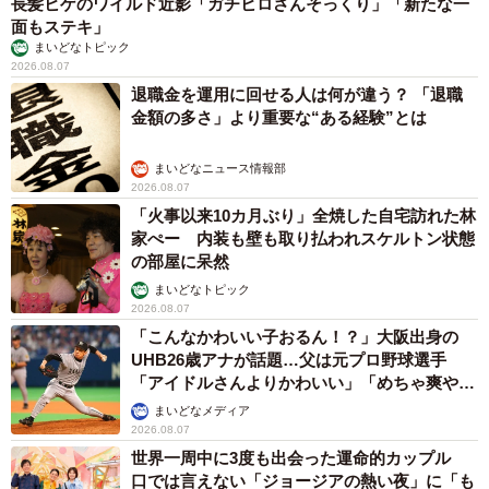
長髪ヒゲのワイルド近影「ガチヒロさんそっくり」「新たな一
面もステキ」
まいどなトピック
2026.08.07
退職金を運用に回せる人は何が違う？ 「退職
金額の多さ」より重要な“ある経験”とは
まいどなニュース情報部
2026.08.07
「火事以来10カ月ぶり」全焼した自宅訪れた林
家ぺー 内装も壁も取り払われスケルトン状態
の部屋に呆然
まいどなトピック
2026.08.07
「こんなかわいい子おるん！？」大阪出身の
UHB26歳アナが話題…父は元プロ野球選手
「アイドルさんよりかわいい」「めちゃ爽や
か」
まいどなメディア
2026.08.07
世界一周中に3度も出会った運命的カップル
口では言えない「ジョージアの熱い夜」に「も