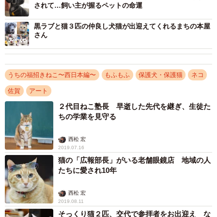
されて…飼い主が握るペットの命運
やってくると、先輩猫たちは「あっちいけ」といわんばか
りに「シャー」と威嚇しました。でも、そうへいは臆する
黒ラブと猫３匹の仲良し犬猫が出迎えてくれるまちの本屋
さん
ことなく、いい意味で厚かましいというんでしょうか。3階
建の建物内を自由自在に動き回り、ギャラリーに来られた
お客さんとも接するようになりました。
うちの福招きねこ〜西日本編〜
もふもふ
保護犬・保護猫
ネコ
佐賀
アート
２代目ねこ塾長 早逝した先代を継ぎ、生徒た
ちの学業を見守る
西松 宏
2019.07.16
猫の「広報部長」がいる老舗眼鏡店 地域の人
たちに愛され10年
西松 宏
2019.08.11
そっくり猫２匹、交代で参拝者をお出迎え な