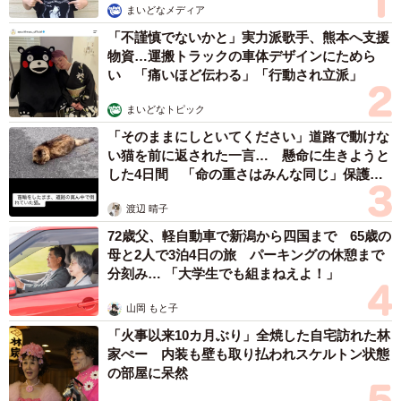
まいどなメディア
「不謹慎でないかと」実力派歌手、熊本へ支援
物資…運搬トラックの車体デザインにためら
い 「痛いほど伝わる」「行動され立派」
まいどなトピック
「そのままにしといてください」道路で動けな
い猫を前に返された一言… 懸命に生きようと
した4日間 「命の重さはみんな同じ」保護団
体代表の訴え
渡辺 晴子
72歳父、軽自動車で新潟から四国まで 65歳の
4/11
母と2人で3泊4日の旅 パーキングの休憩まで
分刻み… 「大学生でも組まねえよ！」
灰色の毛並みは「ブリティッシュブルー」とも呼ばれる
山岡 もと子
いまはお客さんが入ってくると「よく来たね」といった
「火事以来10カ月ぶり」全焼した自宅訪れた林
家ぺー 内装も壁も取り払われスケルトン状態
感じで自分から興味津々、近寄っていきます。抱っこされ
の部屋に呆然
るのは嫌いですけど、なでられるのはまんざらでもない様