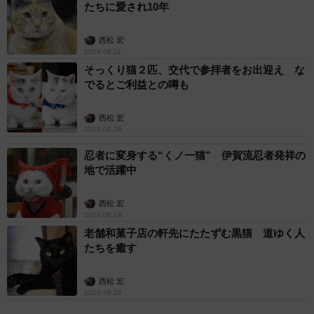
たちに愛され10年
連れていくと、膿胸（肺に膿みがたまる病気）と診断さ
れ、すぐに緊急手術をしてなんとか一命をとりとめまし
西松 宏
た。体が回復してからは、昼間、家には誰もいないので、
2019.08.11
そっくり猫２匹、交代で参拝者をお出迎え な
一緒に店へ連れていくことに。すると、スタッフやお客さ
でるとご利益との噂も
んから「かわいい」、「癒される」と人気者になりまし
た。社長に相談して「それなら広報部長を務めてもらお
西松 宏
う」ということになったんです。
2019.08.28
忍者に変身する“くノ一猫” 伊賀流忍者発祥の
地で活躍中
西松 宏
2019.09.14
老舗和菓子店の軒先にたたずむ黒猫 道ゆく人
たちを癒す
西松 宏
2019.09.28