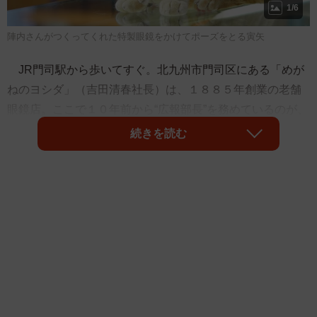
1/6
陣内さんがつくってくれた特製眼鏡をかけてポーズをとる寅矢
JR門司駅から歩いてすぐ。北九州市門司区にある「めが
ねのヨシダ」（吉田清春社長）は、１８８５年創業の老舗
眼鏡店。ここで１０年前から“広報部長”を務めているのが、
茶トラの「寅矢（とらや）」（オス、推定１０歳）だ。飼
続きを読む
い主で店長の陣内博紀さん（５７）と一緒に、毎日、専用
のキャットカーに乗って通勤。昼間は店の奥にある眼鏡の
製作ラボで認定眼鏡士の陣内さんと一緒に過ごし、リクエ
ストがあれば店内に出て接客をしている。陣内さんに寅矢
と過ごした１０年間を語ってもらった。