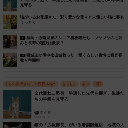
見守る
うのは初めて。なんの相談もなく急に連れ帰ったものです
から、家族はびっくりしていましたけどね（笑）。
猫がいるお花屋さん 彩り豊かな花々と人懐こい猫に客も
うっとり
福岡・原鶴温泉のシニア看板猫たち ツヤツヤの毛並
みと長寿の秘訣は飲泉？
猫城主が備中松山城救った 愛くるしい表情に観光客
数Ｖ字回復
うちの福招きねこ〜西日本編〜
もふもふ
ネコ
福岡
２代目ねこ塾長 早逝した先代を継ぎ、生徒た
ちの学業を見守る
3/6
ふだんは店内奥のラボでお昼寝
西松 宏
2019.07.16
その３日後のこと。急に呼吸困難になり、慌てて病院に
猫の「広報部長」がいる老舗眼鏡店 地域の人