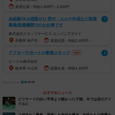
派遣社員：時給1,800円～2,000円
2/6
未経験OK&残業ゼロ 受付・カルテ作成など医療
JR門司駅前にある案内看板。寅矢の眼鏡姿がキマっている
事務/医療機関でのお仕事です
株式会社スタッフサービス エンジニアガイド
この子が店の裏口に現れたのは２００８年１１月。まだ
兵庫県 神戸市
派遣社員：時給1,400円～
生後２ヶ月くらいでした。当時、店の周りにいた野良猫の
中に突然現れ、エサをあげるとガツガツ食べ出したんで
アフターサポートの事務スタッフ
NEW
す。１カ月間ほど様子を見ていたのですが、１２月半ばの
ピックル株式会社
ある日、雪が降ってきましてね。それで、私が保護して家
栃木県 小山市
派遣社員：時給1,400円
へ連れ帰ったんですよ。
Sponsored by
今は体重が８キロもあって、ちょっと痩せないといけな
いくらいですが、その当時はやさぐれていましてね。鼻の
おすすめニュース
あたりは疥癬（かいせん）になり、声はガラガラでした。
ビリヤードの白い手球より軽かった子猫、今では店のアイ
ドルに
悲壮感が漂っていてねえ。これはもう、私が保護してあげ
なければと。それまで犬は飼ったことあったけど、猫を飼
２代目ねこ塾長 早逝した先代を継ぎ、生徒たちの学業を