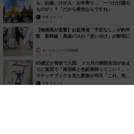
も、妊娠、けが人、お年寄り… 一つだけ謎の
ものが！？「だから黄色なんですね」
中将 タカノリ
2026.08.06
【物価高が直撃】お盆帰省「予定なし」が約半
数 新幹線・高速バスの「使い分け」が鮮明に
まいどなニュース情報部
2026.08.06
83歳父が骨折で入院 ３カ月の病院生活があま
りに退屈で「画用紙と色鉛筆持ってこい！」→
スケッチブックを見た家族が仰天「これ、売れ
ますよ…」
中将 タカノリ
2026.08.06