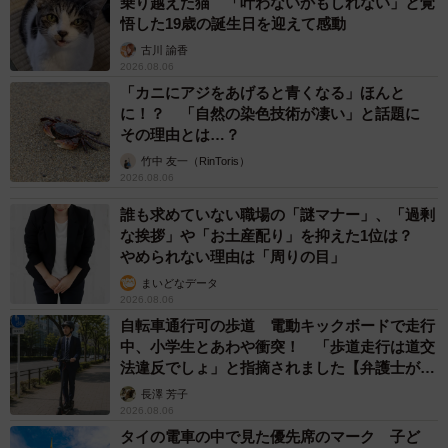
乗り越えた猫 「叶わないかもしれない」と覚
悟した19歳の誕生日を迎えて感動
古川 諭香
2026.08.06
「カニにアジをあげると青くなる」ほんと
に！？ 「自然の染色技術が凄い」と話題に
その理由とは…？
竹中 友一（RinToris）
2026.08.06
誰も求めていない職場の「謎マナー」、「過剰
な挨拶」や「お土産配り」を抑えた1位は？
やめられない理由は「周りの目」
まいどなデータ
2026.08.06
自転車通行可の歩道 電動キックボードで走行
中、小学生とあわや衝突！ 「歩道走行は道交
法違反でしょ」と指摘されました【弁護士が解
説】
長澤 芳子
2026.08.06
タイの電車の中で見た優先席のマーク 子ど