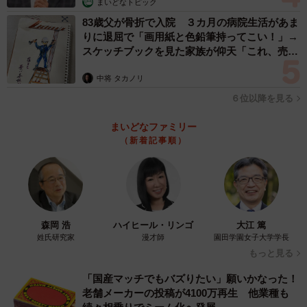
まいどなトピック
83歳父が骨折で入院 ３カ月の病院生活があま
りに退屈で「画用紙と色鉛筆持ってこい！」→
スケッチブックを見た家族が仰天「これ、売れ
ますよ…」
中将 タカノリ
６位以降を見る
まいどなファミリー
（新着記事順）
森岡 浩
ハイヒール・リンゴ
大江 篤
姓氏研究家
漫才師
園田学園女子大学学長
もっと見る
「国産マッチでもバズりたい」願いかなった！
老舗メーカーの投稿が4100万再生 他業種も