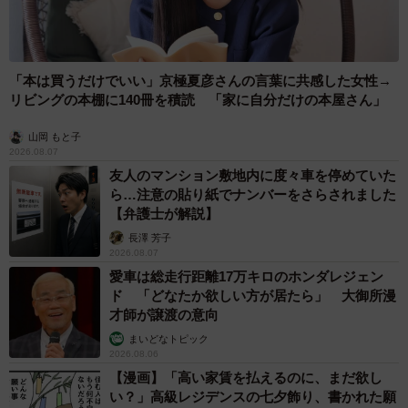
「本は買うだけでいい」京極夏彦さんの言葉に共感した女性→
リビングの本棚に140冊を積読 「家に自分だけの本屋さん」
山岡 もと子
2026.08.07
友人のマンション敷地内に度々車を停めていた
ら…注意の貼り紙でナンバーをさらされました
【弁護士が解説】
長澤 芳子
2026.08.07
愛車は総走行距離17万キロのホンダレジェン
ド 「どなたか欲しい方が居たら」 大御所漫
才師が譲渡の意向
まいどなトピック
2026.08.06
【漫画】「高い家賃を払えるのに、まだ欲し
い？」高級レジデンスの七夕飾り、書かれた願