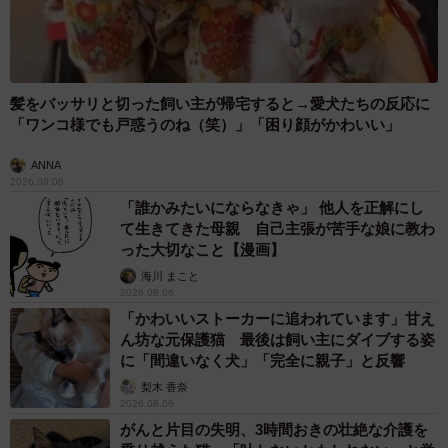
髪をバッサリと切った飼い主が帰宅すると→愛犬たちの反応に
「ワンコ様でも戸惑うのね（笑）」「困り顔がかわいい」
ANNA
2026.08.06
「誰かみたいにならなきゃ」 他人を正解にし
て生きてきた母親 自己主張が苦手な娘に教わ
った大切なこと【漫画】
海川 まこと
2026.08.06
「かわいいストーカーに追われています」甘え
ん坊な元保護猫 最後は飼い主にダイブする姿
に「間違いなく犬」「完全に親子」と反響
梨木 香奈
2026.08.06
がんと片目の失明、3時間おきの壮絶な介護を