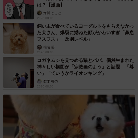
は？【漫画】
海川 まこと
2026.08.06
飼い主が食べているヨーグルトをもらえなかっ
た犬さん、爆裂に拗ねた顔がかわいすぎ「鼻息
フスフス」「反則レベル」
椎名 碧
2026.08.06
コガネムシを見つめる猫とパパ、偶然生まれた
神々しい構図が「宗教画のよう」と話題 「尊
い」「ていうかライオンキング」
梨木 香奈
2026.08.06