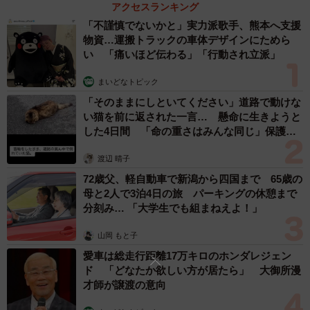
アクセスランキング
「不謹慎でないかと」実力派歌手、熊本へ支援
物資…運搬トラックの車体デザインにためら
い 「痛いほど伝わる」「行動され立派」
まいどなトピック
「そのままにしといてください」道路で動けな
い猫を前に返された一言… 懸命に生きようと
した4日間 「命の重さはみんな同じ」保護団
体代表の訴え
渡辺 晴子
72歳父、軽自動車で新潟から四国まで 65歳の
母と2人で3泊4日の旅 パーキングの休憩まで
分刻み… 「大学生でも組まねえよ！」
山岡 もと子
愛車は総走行距離17万キロのホンダレジェン
ド 「どなたか欲しい方が居たら」 大御所漫
才師が譲渡の意向