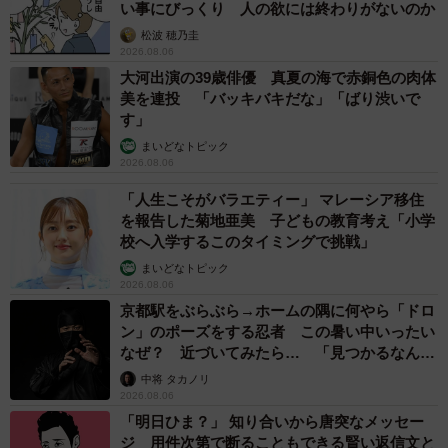
い事にびっくり 人の欲には終わりがないのか
松波 穂乃圭
2026.08.06
大河出演の39歳俳優 真夏の海で赤銅色の肉体
美を連投 「バッキバキだな」「ばり渋いで
す」
まいどなトピック
2026.08.06
「人生こそがバラエティー」 マレーシア移住
を報告した菊地亜美 子どもの教育考え「小学
校へ入学するこのタイミングで挑戦」
まいどなトピック
2026.08.06
京都駅をぶらぶら→ホームの隅に何やら「ドロ
ン」のポーズをする忍者 この暑い中いったい
なぜ？ 近づいてみたら… 「見つかるなんて
未熟」
中将 タカノリ
2026.08.06
「明日ひま？」 知り合いから唐突なメッセー
ジ 用件次第で断ることもできる賢い返信文と