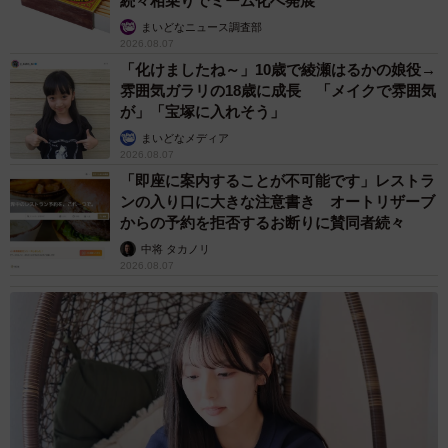
続々相乗りでミーム化へ発展
まいどなニュース調査部
2026.08.07
「化けましたね～」10歳で綾瀬はるかの娘役→
雰囲気ガラリの18歳に成長 「メイクで雰囲気
が」「宝塚に入れそう」
まいどなメディア
2026.08.07
「即座に案内することが不可能です」レストラ
ンの入り口に大きな注意書き オートリザーブ
からの予約を拒否するお断りに賛同者続々
中将 タカノリ
2026.08.07