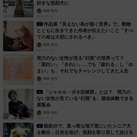
好きな笑顔犬に
岡部 充代
2026.05.12
作品展『見えない私が描く世界』で、動物
とともに生きてきた作者が伝えたいこと「すべ
ての命は大切にされるべき」
岡部 充代
2026.04.16
視力のない女性が見る“幻視”の世界って？
「面白い」「きれい」…でも「疲れる」し「め
まい」も、それでもチャレンジしてきた人生
岡部 充代
2026.04.14
「シャルル・ボネ症候群」とは？ 視力の
ない女性が見ている“幻視”を、疑似体験できる
展覧会
岡部 充代
2026.04.13
殺処分で、真っ暗な地下室にいたシニア犬
を救出→日光を浴び、笑顔を取り戻して歩ける