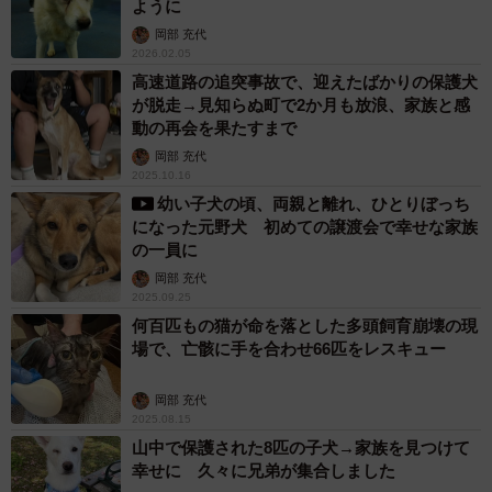
ように
岡部 充代
2026.02.05
高速道路の追突事故で、迎えたばかりの保護犬
が脱走→見知らぬ町で2か月も放浪、家族と感
動の再会を果たすまで
岡部 充代
2025.10.16
幼い子犬の頃、両親と離れ、ひとりぼっち
になった元野犬 初めての譲渡会で幸せな家族
の一員に
岡部 充代
2025.09.25
何百匹もの猫が命を落とした多頭飼育崩壊の現
場で、亡骸に手を合わせ66匹をレスキュー
岡部 充代
2025.08.15
山中で保護された8匹の子犬→家族を見つけて
幸せに 久々に兄弟が集合しました