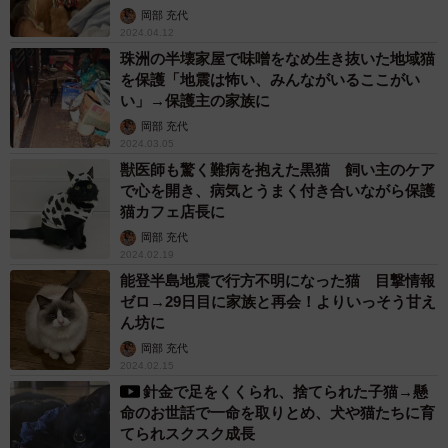
岡部 充代
2024.04.12
珠洲の半壊家屋で味噌をなめ生き抜いた地域猫
を保護「地震は怖い、みんながいるここがい
い」→保護主の家族に
岡部 充代
2024.03.05
獣医師も驚く難病を抱えた黒猫 飼い主のケア
で心を開き、病気とうまく付き合いながら保護
猫カフェ店長に
岡部 充代
2024.02.19
能登半島地震で行方不明になった猫 目撃情報
ゼロ→29日目に家族と再会！よりいっそう甘え
ん坊に
岡部 充代
2024.02.15
針金で足をくくられ、捨てられた子猫→懸
命のお世話で一命を取りとめ、犬や猫たちに育
てられスクスク成長