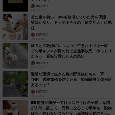
岡部 充代
2024.12.05
首に傷を負い、8年も放浪していた犬を保護
笑顔が戻り、ドッグホテルの「総支配人」に就
任
岡部 充代
2024.11.07
愛犬との散歩にいつもついてきたキツネ一家
その母キツネが目の前で交通事故死「ゆっくり
走ろう」看板設置した人の思い
岡部 充代
2024.10.10
過酷な環境で生きる島の野良猫たちを一斉
TNR 過剰繁殖を防ぐため、動物愛護団体が訴
えるのは？
岡部 充代
2024.08.22
前脚が曲がって目ヤニだらけの子猫→母猫
が人間に託して、元気になるまで半年も 動物
はもう飼わないつもりが…保護猫活動のきっか