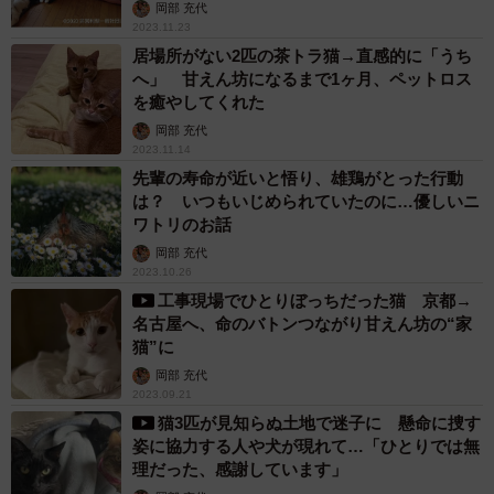
岡部 充代
2023.11.23
居場所がない2匹の茶トラ猫→直感的に「うち
へ」 甘えん坊になるまで1ヶ月、ペットロス
を癒やしてくれた
岡部 充代
2023.11.14
先輩の寿命が近いと悟り、雄鶏がとった行動
は？ いつもいじめられていたのに…優しいニ
ワトリのお話
岡部 充代
2023.10.26
工事現場でひとりぼっちだった猫 京都→
名古屋へ、命のバトンつながり甘えん坊の“家
猫”に
岡部 充代
2023.09.21
猫3匹が見知らぬ土地で迷子に 懸命に捜す
姿に協力する人や犬が現れて…「ひとりでは無
理だった、感謝しています」