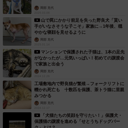
岡部 充代
2025.03.06
山で罠にかかり前足を失った野良犬「貰い
手がいなさそうな子こそ」家族に→1年後、穏
やかな寝顔を見せるように
岡部 充代
2025.01.14
マンションで保護された子猫は、1本の足先
がなかったが…元気いっぱい！初めての譲渡会
で家族と出会う
岡部 充代
2024.12.26
工場敷地内で野良猫が繁殖→フォークリフトに
轢かれ死亡も 十数匹を保護、茶トラ猫に里親
みつかる
岡部 充代
2024.12.17
「犬猫たちの笑顔を守りたい！」保護犬・
保護猫の譲渡を進める「せとうちドッグパー
ク」とは？