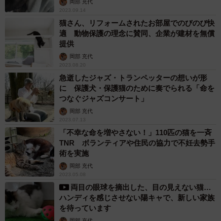
岡部 充代
2023.09.14
猫さん、リフォームされたお部屋でのびのび快
適 動物保護の理念に賛同、企業が建材を無償
提供
岡部 充代
2023.08.20
急逝したジャズ・トランペッターの想いが形
に 保護犬・保護猫のために奏でられる「命を
つなぐジャズコンサート」
岡部 充代
2023.07.13
「不幸な命を増やさない！」110匹の猫を一斉
TNR ボランティアや住民の協力で不妊去勢手
術を実施
岡部 充代
2023.05.08
両目の眼球を摘出した、目の見えない猫…
ハンディを感じさせない陽キャで、新しい家族
を待っています
岡部 充代