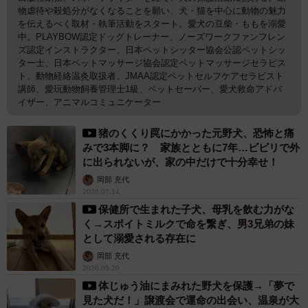
物虐待や殺処分がなくなることを願い、犬・猫を中心に動物の魅力
を伝えるべく取材・執筆活動をスタート。愛犬の豆柴・ももを溺愛
中。PLAYBOW認定ドッグトレーナー、ノーズワークファンフレン
ズ認定インストラクター、日本ペットシッター協会公認ペットシッ
ター士、日本ペットマッサージ協会認定ペットマッサージセラピス
ト、動物経絡温灸取扱者、JMAA認定ペットセルフケアセラピスト
講師、愛玩動物飼養管理士1級、ペットセーバー、愛犬救命アドバ
イザー、アニマルコミュニケーター
猪のくくり罠にかかった元野犬、恐怖と痛
みで3本脚に？ 家族とともに7年…ビビリで外
に出られないが、家の中だけで十分幸せ！
岡部 充代
2026.07.14
保健所で生まれた子犬、母乳を飲む力がな
く→スポイトミルクで命を繋ぎ、男3兄弟の妹
として溺愛される存在に
岡部 充代
2026.05.20
体じゅう油にまみれた野犬を保護→「夢で
見た犬だ！」譲渡会で運命の出会い、温泉が大