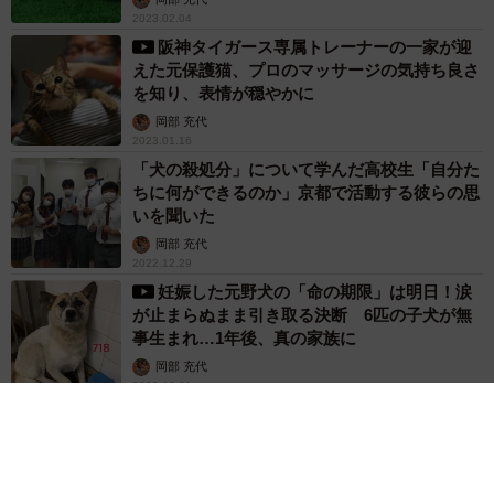
2023.02.04
阪神タイガース専属トレーナーの一家が迎
えた元保護猫、プロのマッサージの気持ち良さ
を知り、表情が穏やかに
岡部 充代
2023.01.16
「犬の殺処分」について学んだ高校生「自分た
ちに何ができるのか」京都で活動する彼らの思
いを聞いた
岡部 充代
2022.12.29
妊娠した元野犬の「命の期限」は明日！涙
が止まらぬまま引き取る決断 6匹の子犬が無
事生まれ…1年後、真の家族に
岡部 充代
2022.10.01
フルオーダーメイドの「犬の車椅子」自身
の愛犬をきっかけに制作しつづけ25年、そのク
オリティがすごい！
岡部 充代