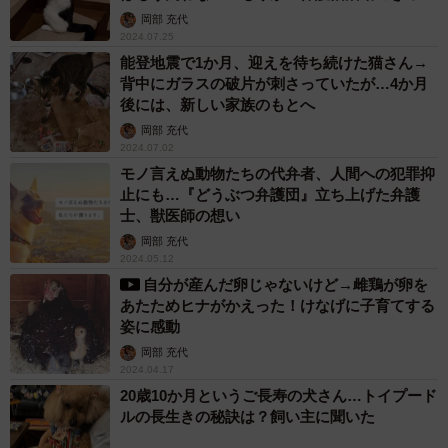
けに
岡部 充代
2024.07.25
能登地震で1か月、迎えを待ち続けた猫さん→
背中にガラスの破片が刺さっていたが…4か月
後には、新しい家族のもとへ
岡部 充代
2024.07.02
モノ言えぬ動物たちの代弁者、人間への犯罪抑
止にも…『どうぶつ弁護団』立ち上げた弁護
士、獣医師の想い
岡部 充代
2024.05.12
自分が産んだ卵じゃないけど→雌鶏が卵を
あたためヒナがかえった！けなげに子育てする
姿に感動
岡部 充代
2024.04.17
20歳10か月というご長寿の犬さん…トイプード
ルの長生きの秘訣は？飼い主に聞いた