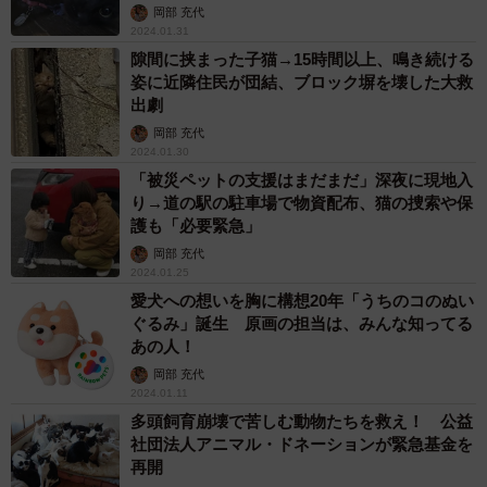
岡部 充代
2024.01.31
隙間に挟まった子猫→15時間以上、鳴き続ける
姿に近隣住民が団結、ブロック塀を壊した大救
出劇
岡部 充代
2024.01.30
「被災ペットの支援はまだまだ」深夜に現地入
り→道の駅の駐車場で物資配布、猫の捜索や保
護も「必要緊急」
岡部 充代
2024.01.25
愛犬への想いを胸に構想20年「うちのコのぬい
ぐるみ」誕生 原画の担当は、みんな知ってる
あの人！
岡部 充代
2024.01.11
多頭飼育崩壊で苦しむ動物たちを救え！ 公益
社団法人アニマル・ドネーションが緊急基金を
再開