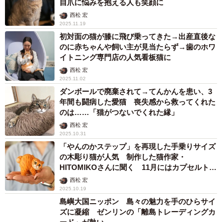
自爪に悩みを抱える人も笑顔に
西松 宏
2025.11.19
初対面の猫が膝に飛び乗ってきた→出産直後な
のに赤ちゃんや飼い主が見当たらず→歯のホワ
イトニング専門店の人気看板猫に
西松 宏
2025.11.02
ダンボールで廃棄されて→てんかんを患い、3
年間も闘病した愛猫 喪失感から救ってくれた
のは……「猫がつないでくれた縁」
西松 宏
2025.10.31
「やんのかステップ」を再現した手乗りサイズ
の木彫り猫が人気 制作した猫作家・
HITOMIKOさんに聞く 11月にはカプセルトイ
にも
西松 宏
2025.10.19
島嶼大国ニッポン 島々の魅力を手のひらサイ
ズに凝縮 ゼンリンの「離島トレーディングカ