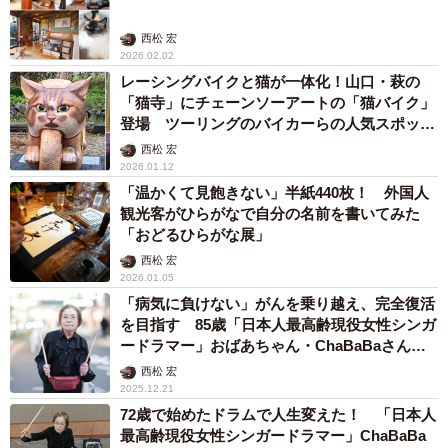
西松 宏
2026.02.02
レーシングバイクと猫が一体化！山口・萩の
「猫寺」にチェーンソーアートの「猫バイク」
登場 ツーリングのバイカーらの人気スポット
に
西松 宏
2026.01.12
「温かくて見飽きない」半紙440枚！ 外国人
観光客がひらがなで自分の名前を書いてみた
「おどるひらがな展」
西松 宏
2026.01.05
「病気に負けない」がんを乗り越え、完全復活
を目指す 85歳「日本人最高齢現役女性シンガ
ードラマー」おばあちゃん・ChaBaBaさんの
新たな挑戦（下）
西松 宏
2025.12.21
72歳で始めたドラムで人生変えた！ 「日本人
最高齢現役女性シンガードラマー」ChaBaBa