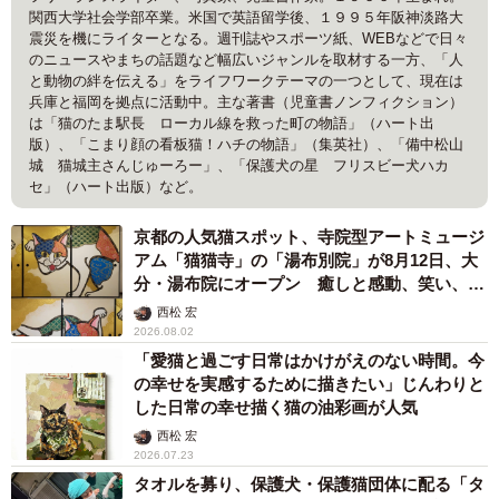
関西大学社会学部卒業。米国で英語留学後、１９９５年阪神淡路大
震災を機にライターとなる。週刊誌やスポーツ紙、WEBなどで日々
のニュースやまちの話題など幅広いジャンルを取材する一方、「人
と動物の絆を伝える」をライフワークテーマの一つとして、現在は
兵庫と福岡を拠点に活動中。主な著書（児童書ノンフィクション）
は「猫のたま駅長 ローカル線を救った町の物語」（ハート出
版）、「こまり顔の看板猫！ハチの物語」（集英社）、「備中松山
城 猫城主さんじゅーろー」、「保護犬の星 フリスビー犬ハカ
セ」（ハート出版）など。
京都の人気猫スポット、寺院型アートミュージ
アム「猫猫寺」の「湯布別院」が8月12日、大
分・湯布院にオープン 癒しと感動、笑い、そ
して開運も 見どころなどをインタビュー
西松 宏
2026.08.02
「愛猫と過ごす日常はかけがえのない時間。今
の幸せを実感するために描きたい」じんわりと
した日常の幸せ描く猫の油彩画が人気
西松 宏
2026.07.23
タオルを募り、保護犬・保護猫団体に配る「タ