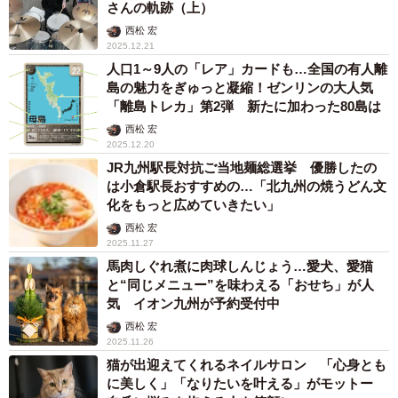
さんの軌跡（上）
西松 宏
2025.12.21
人口1～9人の「レア」カードも…全国の有人離
島の魅力をぎゅっと凝縮！ゼンリンの大人気
「離島トレカ」第2弾 新たに加わった80島は
西松 宏
2025.12.20
JR九州駅長対抗ご当地麺総選挙 優勝したの
は小倉駅長おすすめの…「北九州の焼うどん文
化をもっと広めていきたい」
西松 宏
2025.11.27
馬肉しぐれ煮に肉球しんじょう…愛犬、愛猫
と“同じメニュー”を味わえる「おせち」が人
気 イオン九州が予約受付中
西松 宏
2025.11.26
猫が出迎えてくれるネイルサロン 「心身とも
に美しく」「なりたいを叶える」がモットー