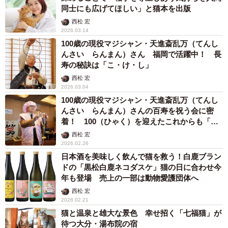
同士にも広げてほしい」と猫本を出版
西松 宏
2026.03.14
100歳の現役マジシャン・天進斎乱万（てんし
んさい らんまん）さん 福岡で活躍中！ 長
寿の秘訣は「こ・け・し」
西松 宏
2026.03.04
100歳の現役マジシャン・天進斎乱万（てんし
んさい らんまん）さんの百寿を祝う会に密
着！ 100（ひゃく）を迎えたこれからも「ひ
やく（＝飛躍）めざす」
西松 宏
2026.02.26
日本酒を美味しく飲んで猫を救う！白鹿ブラン
ドの「黒松白鹿ネコダスケ」猫の日に合わせ今
年も登場 売上の一部は動物愛護団体へ
西松 宏
2026.02.21
猫と温泉と雄大な景色 幸せ招く「七福猫」が
待つ大分・湯布院の宿