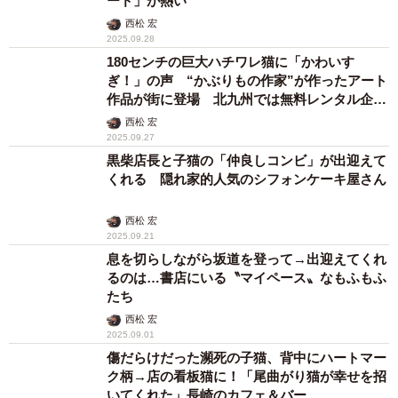
ード」が熱い
西松 宏
2025.09.28
180センチの巨大ハチワレ猫に「かわいす
ぎ！」の声 “かぶりもの作家”が作ったアート
作品が街に登場 北九州では無料レンタル企画
も始動
西松 宏
2025.09.27
黒柴店長と子猫の「仲良しコンビ」が出迎えて
くれる 隠れ家的人気のシフォンケーキ屋さん
西松 宏
2025.09.21
息を切らしながら坂道を登って→出迎えてくれ
るのは…書店にいる〝マイペース〟なもふもふ
たち
西松 宏
2025.09.01
傷だらけだった瀕死の子猫、背中にハートマー
ク柄→店の看板猫に！「尾曲がり猫が幸せを招
いてくれた」長崎のカフェ＆バー