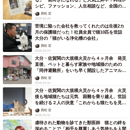
シピ、ファッション、人生相談など、全国のお
ばあちゃんの本音が満載
西松 宏
2026.04.29
苦境に陥った会社を救ってくれたのは生後2カ
月の保護猫だった！社員全員で猫10匹を世話
大分の「猫がいる浄化槽の会社」
西松 宏
2026.04.15
大分・佐賀関の大規模火災から４ヶ月余 発災
直後、ペットと暮らす家族や地域猫のための
「同伴避難所」をいち早く開設したアニマルシ
ェルターの代表「経験を犬猫の防災に役立てた
西松 宏
い」
2026.03.31
大分・佐賀関の大規模火災から４ヶ月余 火災
後も地域猫たちは元気 困難を乗り越え、世話
を続ける２人の決意「これからも猫たちを見守
っていく」
西松 宏
2026.03.31
虐待された動物を診てきた獣医師 猫との絆を
深めることで「相手を尊重しあう気持ちを人間