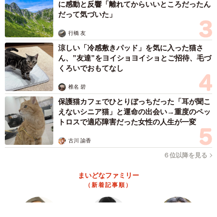
器市に
西松 宏
2025.06.01
ツタンニャーメン、モニャリザ、猫仏…京都の
人気猫スポット「猫猫寺」が「猫族歴史博物
館」（猫博＝にゃんぱく）をオープン！
西松 宏
2025.05.29
ビビりでいつも隠れていたね そんな子猫が心
を開いてくれた日 今では金継ぎアクセサリー
体験教室の人気キャラに
西松 宏
2025.05.18
万博で盛り上がるGWの大阪ベイエリアで保護
猫たちとたわむれてみませんか？ 「ジオラマ
×保護猫」個性豊かな猫たちに癒されるひとと
き
西松 宏
2025.05.02
飼い主が亡くなり、引き取った息子が脳梗塞で
倒れて… 保護して猫に伝えたときに見た「忘
れられない反応」