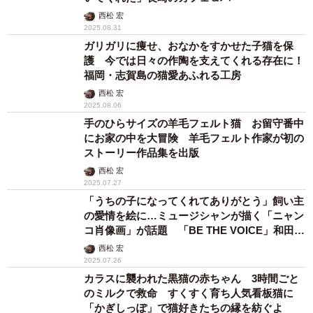
西松 宏
2025.08.31
ガリガリに痩せ、おなかをすかせた子猫を保
護 今では日々の作陶を支えてくれる存在に！
福岡・志賀島の猫愛あふれる工房
西松 宏
2025.08.06
手のひらサイズの羊毛フェルト猫 お留守番中
にお家の中を大冒険 羊毛フェルト作家が初の
ストーリー作品集を出版
西松 宏
2025.07.27
「うちの子になってくれてありがとう」飼い主
の愛情を絵に…ミュージシャンが描く「ニャン
コ肖像画」が話題 「BE THE VOICE」和田純
子さん
西松 宏
2025.07.26
カラスに襲われた黒猫の赤ちゃん 3時間ごと
のミルクで救命 すくすく育ち人気看板猫に
「かぎしっぽ」で猫好きたちの縁を紡ぐよ