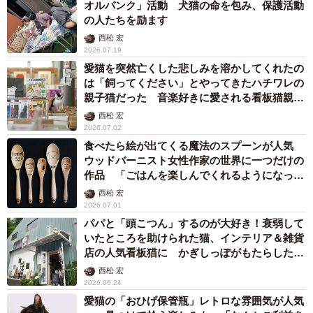
オルバンク」活動 犬猫の命を包み、保護活動
の人たちを励ます
西松 宏
2026.07.19
愛猫を突然亡くした悲しみを溶かしてくれたの
は「飼ってください」とやってきたハチワレの
親子猫だった 音楽好きに愛される看板猫親子
が迎えてくれるレコードショップ
西松 宏
2026.07.02
食べたら絵が出てくる魔法のスプーンが人気
ウッドバーニスト女性作家の世界に一つだけの
作品 「ごはんを楽しんでくれるようになっ
た」
西松 宏
2026.07.01
パパと「頭こつん」するのが大好き！衰弱して
いたところを助けられた猫、インテリア＆雑貨
店の人気看板猫に かぎしっぽがもたらした幸
せ
西松 宏
2026.06.24
愛猫の「おひげ保管瓶」レトロな雰囲気が人気