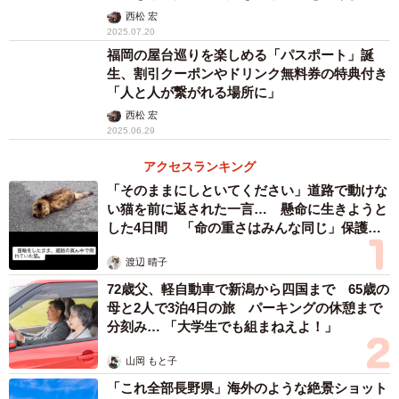
西松 宏
2025.07.20
福岡の屋台巡りを楽しめる「パスポート」誕
生、割引クーポンやドリンク無料券の特典付き
「人と人が繋がれる場所に」
西松 宏
2025.06.29
あなたも猫に変身してみるかニャ？人を猫に見
立てて描く「ネコに変身イラスト」が人気！京
都の画家・キムラトモミさん
西松 宏
2025.06.15
福岡市中心部で道路陥没 縦４m横２mの穴
高島市長「博多駅前の道路陥没事故での教訓と
経験を活かし、迅速かつ確実に安全確保と交通
再開に向けて全力で対応する」
西松 宏
2025.06.11
日よけ雨宿りの場所をつくりお世話の連絡帳
も 大学生に愛された地域猫がつかんだ幸せ
保護や飼い主探しの支援の輪が猫にまつわる陶