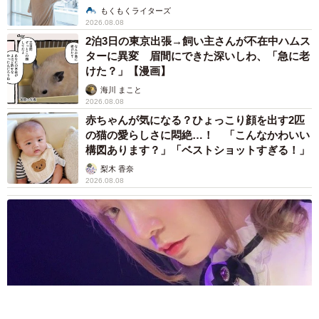
説】
もくもくライターズ
2026.08.08
2泊3日の東京出張→飼い主さんが不在中ハムス
ターに異変 眉間にできた深いしわ、「急に老
けた？」【漫画】
海川 まこと
2026.08.08
赤ちゃんが気になる？ひょっこり顔を出す2匹
の猫の愛らしさに悶絶…！ 「こんなかわいい
構図あります？」「ベストショットすぎる！」
梨木 香奈
2026.08.08