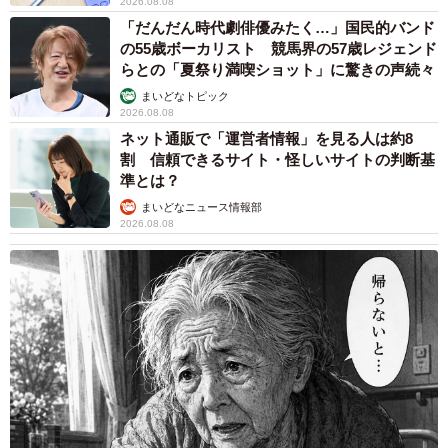
2026.08.08
した」（鎌田さん）
「だんだん時代劇俳優みたく…」国民的バンド
の55歳ボーカリスト 競馬界の57歳レジェンド
大きくならないはずです。体調不良で食べなければ、栄
らとの「夏祭り満喫ショット」に驚きの声続々
養を摂取できないのですから。
まいどなトピック
2026.08.08
ネット通販で「運営者情報」を見る人は約8
割 信頼できるサイト・怪しいサイトの判断基
準とは？
まいどなニュース情報部
2026.08.08