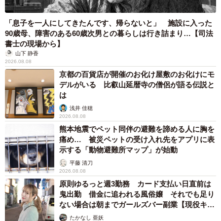
「息子を一人にしてきたんです、帰らないと」 施設に入った
90歳母、障害のある60歳次男との暮らしは行き詰まり…【司法
書士の現場から】
山下 静香
2026.08.08
5/6
京都の百貨店が開催のお化け屋敷のお化けにモ
デルがいる 比叡山延暦寺の僧侶が語る伝説と
「ねこふんじゃった」弾いてみる？
は
浅井 佳穂
他にも咳をしたり、腸が弱くて血便が出たりと病院通い
2026.08.08
が続き、「お金は結構かかりましたね(苦笑)」と鎌田さん。
熊本地震でペット同伴の避難を諦める人に胸を
それでもセフィロス君を迎えたことを後悔はしていませ
痛め… 被災ペットの受け入れ先をアプリに表
示する「動物避難所マップ」が始動
ん。あのとき決心しなければ、保健所行きどころか、その
平藤 清刀
前に命を落としていた可能性だってあります。
2026.08.08
原則ゆるっと週3勤務 カード支払い日直前は
「セフィを迎えるまで、ペットショップは環境が整ってい
鬼出勤 借金に追われる風俗嬢 それでも足り
て、ちゃんと育てて、ちゃんと販売してくれているものと
ない場合は朝までガールズバー副業【現役キャ
ストに取材】
思っていたんです。でも違った。契約書には『〇日以内に
たかなし 亜妖