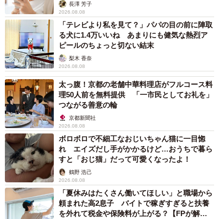
解説】
長澤 芳子
2026.08.08
「テレビより私を見て？」パパの目の前に陣取
る犬に1.4万いいね あまりにも健気な熱烈ア
ピールのちょっと切ない結末
梨木 香奈
2026.08.08
太っ腹！京都の老舗中華料理店がフルコース料
理50人前を無料提供 「一市民としてお礼を」
つながる善意の輪
京都新聞社
2026.08.08
ボロボロで不細工なおじいちゃん猫に一目惚
れ エイズだし手がかかるけど…おうちで暮ら
すと「おじ猫」だって可愛くなったよ！
鶴野 浩己
2026.08.08
「夏休みはたくさん働いてほしい」と職場から
頼まれた高2息子 バイトで稼ぎすぎると扶養
を外れて税金や保険料が上がる？【FPが解