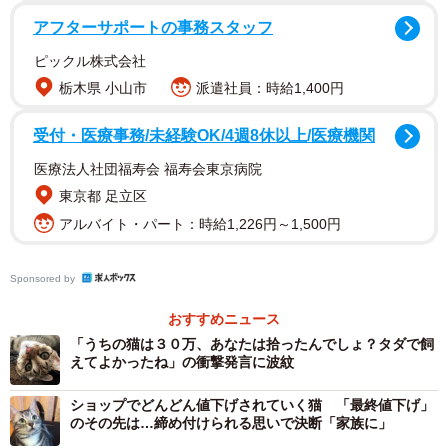
アフターサポートの事務スタッフ
ピックル株式会社
栃木県 小山市
派遣社員：時給1,400円
2/6
ペットショップではケースの隅っこにじっとしていて、こんな風に遊ぶ
受付・医療事務/未経験OK/4週8休以上/医療機関
こともなかった
医療法人社団福寿会 福寿会東京病院
鎌田晶子さんがお母さんと一緒にペットショップへ行っ
東京都 足立区
たのは、飼っていた猫のオヤツを買うためでした。店の中
アルバイト・パート：時給1,226円～1,500円
央に大きなプラスチックケースが置かれていて、中には複
数の猫がいたそうです。
Sponsored by
おすすめニュース
「ほかの子は上へ下へと動き回っていたのに、1匹だけ隅っ
「うちの猫は３０万、あなたは拾ったんでしょ？タダで飼
こでじっとしている猫がいたんです。おとなしい子だな、
えてよかったね」の衝撃発言に波紋
というのが第一印象。値段を見たときには1ケタ違うんじゃ
ショップでどんどん値下げされていく猫 「最終値下げ」
ないかと思いました」（鎌田さん）
のその先は…締め付けられる思いで決断「家族に」