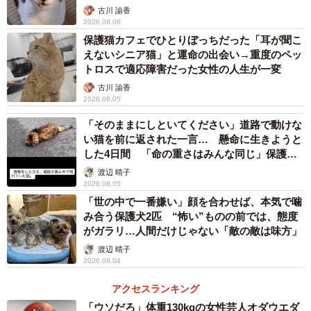
古川 諭香
2026.08.06
3/6
保護猫カフェでひとりぼっちだった「耳が聞こ
えないシニア猫」と運命の出会い→重度のペッ
鎌田さんの家に来た頃。毛はふんわりしているけれど2キロくらいしかな
かったという
トロスで適応障害だった女性の人生が一変
古川 諭香
鎌田さんとお母さんは同じことを考えていました。「こ
2026.08.05
のまま買い手が見つからなかったら、保健所に連れていか
「そのままにしといてください」道路で動けな
い猫を前に返された一言… 懸命に生きようと
れるんじゃないか」。2人の意見は一致しました。「うちで
した4日間 「命の重さはみんな同じ」保護団
飼おう！」。お財布の中身をかき集めたら、ぎりぎり5万円
体代表の訴え
渡辺 晴子
あったそうです。
2026.08.05
「世の中で一番嫌い」顔を合わせば、本気で噛
「もともと、長毛の子もいたらいいねと母と話していたん
み合う保護犬2匹 “怖い”ものの前では、態度
がガラリ…人間だけじゃない「敵の敵は味方」
です。でもそんなにお金ないから無理かなって。それが5万
渡辺 晴子
円の子に出会った。運命だと思って連れて帰りました」
2026.08.04
（鎌田さん）
アクセスランキング
「ウソだろ」体重130kgの女性芸人オダウエダ
ゲーム好きの鎌田さんは、その猫に「セフィロス」と名