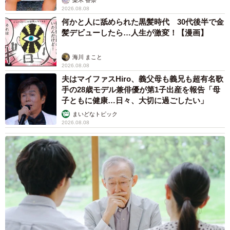
2026.08.08
何かと人に舐められた黒髪時代 30代後半で金
髪デビューしたら…人生が激変！【漫画】
海川 まこと
2026.08.08
夫はマイファスHiro、義父母も義兄も超有名歌
手の28歳モデル兼俳優が第1子出産を報告「母
子ともに健康…日々、大切に過ごしたい」
まいどなトピック
6/6
2026.08.08
そこに箱があるから
8歳になったセフィロス君は、とてもやんちゃで人が大好
きな猫に成長しました。インターホンが鳴ると、玄関に走
っていくそうです。そして「よくおしゃべりする」（鎌田
さん）のだとか。仕事から帰ると、玄関先で待っていてく
れるというセフィロス君。「あのね、今日はこんなことが