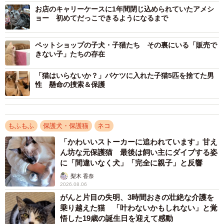
大幅ディスカウントには生後6カ月ということ以外に何か
お店のキャリーケースに1年間閉じ込められていたアメシ
ョー 初めてだっこできるようになるまで
事情があるんじゃないか…少し不安を覚えましたが、店員
は「おとなしくてかわいいですよ」としか言いませんでし
ペットショップの子犬・子猫たち その裏にいる「販売で
た。
きない子」たちの存在
「猫はいらないか？」バケツに入れた子猫5匹を捨てた男
性 懸命の捜索＆保護
もふもふ
保護犬・保護猫
ネコ
「かわいいストーカーに追われています」甘え
ん坊な元保護猫 最後は飼い主にダイブする姿
に「間違いなく犬」「完全に親子」と反響
梨木 香奈
2026.08.06
がんと片目の失明、3時間おきの壮絶な介護を
乗り越えた猫 「叶わないかもしれない」と覚
悟した19歳の誕生日を迎えて感動