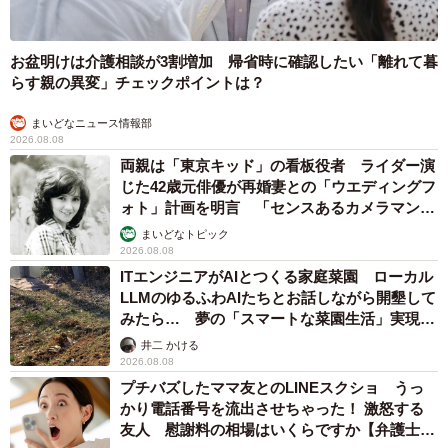
あったよ」と報告しているのかもしれません。
お盆明けは介護相談が3割増加 帰省時に確認したい「離れて暮
らす親の異変」チェックポイントは？
まいどなニュース情報部
2026.08.08
両親は「東京キッド」の看板役者 ライダー演
じた42歳元俳優が再婚妻との「ウエディングフ
ォト」計画を明言 「センスあるカメラマン求
む」
まいどなトピック
2026.08.08
ITエンジニアがAIとつくる家庭菜園 ローカル
LLMのゆるふわAIたちとお話しながら開墾して
みたら… 夢の「スマートな菜園生活」実現な
るか
井二 かける
2026.08.08
プチバズしたママ友とのLINEスクショ うっ
かり電話番号を流出させちゃった！ 激怒する
友人 慰謝料の相場はいくらですか【弁護士が