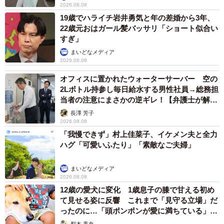
2026.08.08
死んだら新しい子と交換します』みたいなことが書いてあ
19歳でハライチ岩井勇気と年の差婚から3年、
りました。ふざけるなと思いましたね。書かないといけな
22歳元おはガール髪バッサリ「ショート似合い
すぎ」
いのかもしれませんけど、命なんだから、もっと大切にし
てほしい。あれ以来、ペットショップには不信感しかない
まいどなメディア
2026.08.08
ですね。どうしても必要なときは行きますけど、販売され
オフィスに置かれたウォーターサーバー 空の
ている子には『いい人にもらわれるようにアピールしな
2Lボトル持参し毎日給水する男性社員→総務担
よ』と声を掛けて帰ってきます」（鎌田さん）
当者の注意にまさかの逆ギレ！【弁護士が解
説】
長澤 芳子
2026.08.08
「我慢できず」村上佳菜子、イケメン夫と全力
ハグ「可愛いふたり」「素敵なご夫婦」
まいどなメディア
2026.08.08
12歳の愛犬に変化 1歳息子の膝で甘える初め
て見せる姿に反響 これまで「見守る立場」だ
ったのに…「頭ポンポンが愛に満ちている」
「尊…」
梨木 香奈