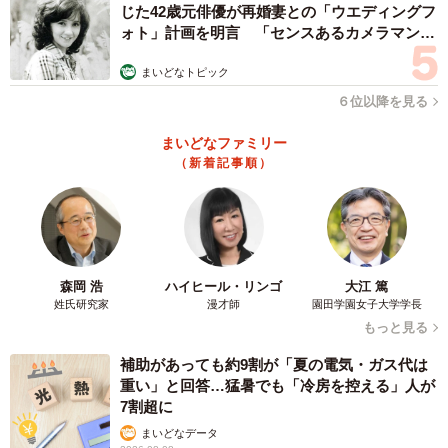
じた42歳元俳優が再婚妻との「ウエディングフ
ォト」計画を明言 「センスあるカメラマン求
む」
4/6
まいどなトピック
６位以降を見る
普段はやんちゃだけど、バッグに入るとおとなしくなる
まいどなファミリー
そして家に帰ってすぐ、もう一つ気になることが。セフ
（新着記事順）
ィロス君が“あおっぱな”を出していたのです。
「人が風邪を引いたときに出るような、粘り気のある鼻水
でした。1回だけなら大丈夫かなと思って様子を見ていたの
森岡 浩
ハイヒール・リンゴ
大江 篤
ですが、取っても取っても出てくる。これはおかしいと思
姓氏研究家
漫才師
園田学園女子大学学長
い病院へ行ったら、かなりひどい風邪を引いていると言わ
もっと見る
れました。ペットショップの人は『ごはんはそんなに食べ
補助があっても約9割が「夏の電気・ガス代は
ないから少なめで大丈夫』と言っていたけれど、それは体
重い」と回答…猛暑でも「冷房を控える」人が
調が悪かったからだと思うんです。1週間お薬を飲ませたら
7割超に
鼻水は止まりましたし、ごはんもよく食べるようになりま
まいどなデータ