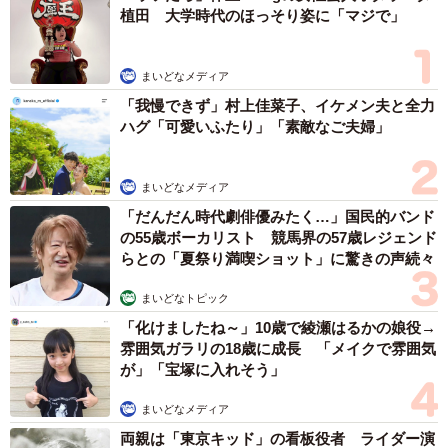
植田 大学時代のほっそり姿に「マジで」
付けました。ゲームに登場するキャラクターの名前です。
当時、セフィロス君は体重が2キロくらいしかありませんで
まいどなメディア
した。猫の中では大きいことで知られるメインクーン。生
「我慢できず」村上佳菜子、イケメン夫と全力
後6カ月だと3.5～4.5キロくらいが平均的と言われていま
ハグ「可愛いふたり」「素敵なご夫婦」
す。鎌田さんはセフィロス君が小さいことも気になってい
ました。
まいどなメディア
「だんだん時代劇俳優みたく…」国民的バンド
の55歳ボーカリスト 競馬界の57歳レジェンド
らとの「夏祭り満喫ショット」に驚きの声続々
まいどなトピック
「化けましたね～」10歳で綾瀬はるかの娘役→
雰囲気ガラリの18歳に成長 「メイクで雰囲気
が」「宝塚に入れそう」
まいどなメディア
両親は「東京キッド」の看板役者 ライダー演