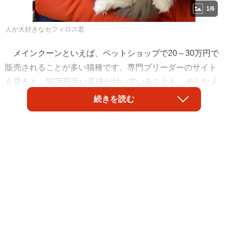
1/6
人が大好きなセフィロス君
メインクーンといえば、ペットショップで20～30万円で
販売されることが多い猫種です。専門ブリーダーのサイト
を見ると、50万円近い高値が付いていることも。そんなメ
インクーンを5万円で購入した女性がいます。生後6カ月に
続きを読む
なっていたとはいえ、破格の値段…。