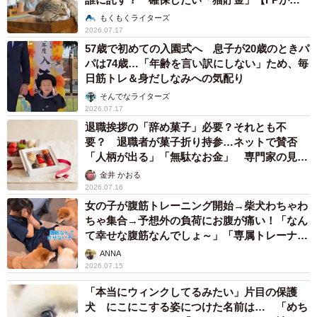
説】
もくもくライターズ
2026.07.17
57歳で初めての入園式へ 息子が20歳のときパ
パは74歳…「年齢を言い訳にしない」ため、毎
日筋トレ＆身だしなみへの気配り
そんでなライターズ
2026.07.17
退職挨拶の「辞め菓子」必要？それとも不
要？ 退職者が菓子折り持参…ネットで賛否
「人柄が出る」「無駄なお金」 専門家の見解
は
金井 かおる
2026.07.16
女の子が腹筋トレーニング開始→柴犬わちゃわ
ちゃ集合→予想外の負荷にお腹が痛い！「なん
て幸せな腹筋なんでしょ～」「専属トレーナー
付けて羨ましい」
ANNA
2026.07.15
「本当にウィンクしてるみたい」片目の保護
犬 にこにこする姿につけた名前は… 「めち