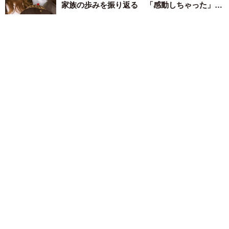
家族の歩みを振り返る 「感動しちゃった」
「素敵な家族」
そんでなライターズ
2026.07.08
妻が育休中に、「忙しい」と嘆くと……→夫
「家にいるんだから時間あるでしょ」 その
後、夫が激変した理由にビックリ「気づいたの
すごい」「もっと育児に参加してほしい」
福尾 こずえ
2026.07.07
1歳シャムトラが帰宅した4歳の女の子にジャン
プ→抱っこされてスリスリ 相思相愛の“ふた
り”は「本当のきょうだいのよう」
ANNA
2026.07.06
京都・舞鶴高専の学生が「気持ち表現ロボ」制
作 発話の難しい子どもをサポート 「ツッコ
ミ待ち」で会話盛り上げ役に
京都新聞社
2026.07.06
「一緒に帰るぞ」抱き上げた愛犬は30秒後
に… 対向車がセンターライン越え正面衝突