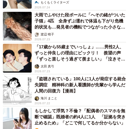
もくもくライターズ
2026.07.24
大雨でふやけた段ボールに「へその緒がついた
子猫」4匹 全身ずぶ濡れで体温も下がり危機
的状況も…発見者の機転でつながった小さな命
たち
渡辺 晴子
2026.07.23
「17歳から55歳までいっしょ」……男性2人、
ずっと仲良しの理由にビックリ！ 羨望の声
「ずっと楽しそう過ぎて羨ましい」「泣きそう
になった」
太田 真弓
2026.07.23
「盗聴されている」100人に1人が発症する統合
失調症 精神科の新人看護師が先輩から学んだ
人間の回復力【漫画】
海川 まこと
2026.07.22
もしかして浮気？不倫？「配偶者のスマホを無
断で確認」既婚者の約4人に1人 「証拠を突き
止めるため」「どこで何してるか分からない」