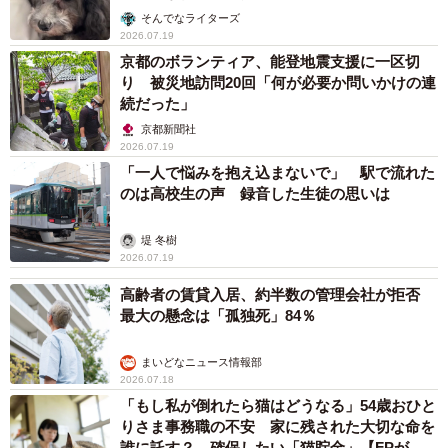
そんでなライターズ
2026.07.19
京都のボランティア、能登地震支援に一区切
り 被災地訪問20回「何が必要か問いかけの連
続だった」
京都新聞社
2026.07.19
「一人で悩みを抱え込まないで」 駅で流れた
のは高校生の声 録音した生徒の思いは
堤 冬樹
2026.07.19
高齢者の賃貸入居、約半数の管理会社が拒否
最大の懸念は「孤独死」84％
まいどなニュース情報部
2026.07.18
「もし私が倒れたら猫はどうなる」54歳おひと
りさま事務職の不安 家に残された大切な命を
誰に託す？ 確保したい「猫貯金」【FPが解