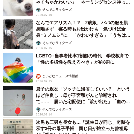
ゃくちゃかわいい」「ネーミングセンス神って
るやんけ」
そんでなライターズ
2026.07.15
なんでエアリズム！？ 2歳娘、パパの服を肌
身離さず 寝る時もお出かけも 気づけば全
身“ミノムシ”に 「かわいすぎる」「うちはヒ
ートテック派」
そんでなライターズ
2026.07.15
LGBTQ+当事者比率1割超の時代 学校教育で
「性の多様性を教えるべき」が約8割に
まいどなニュース情報部
2026.07.15
息子の親友「ソッチに帰省していい？」という
ほど仲良し→母が子宮頸がんと診断され
て…… 届いた宅配便に「涙が出た」「血のつ
ながりを超えた家族の絆」
そんでなライターズ
2026.07.14
次男も三男も長女も…「誕生日が同じ」奇跡を
示す3冊の母子手帳 同じ日が旅立った曽祖母