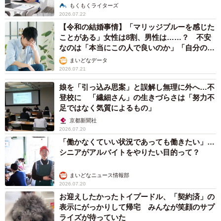
解説】
もくもくライターズ
2026.07.22
【令和の結婚事情】「マリッジブルーを感じた
ことがある」女性は8割、男性は……？ 不安
なのは「本当にこの人で良いのか」「自分の時
間が取れなくなる」
まいどなデータ
2026.07.21
娘を「引っ込み思案」と誤解し無理に外へ…不
登校に 「繊細さん」の生きづらさは「努力不
足ではなく気質によるもの」
京都新聞社
2026.07.20
「働かなくていい状況であっても働きたい」…
シニアがアルバイトをやりたい目的って？
まいどなニュース情報部
2026.07.20
お迎えしたかったトイプードル、「契約済」の
表示にがっかりして帰宅 みんなが笑顔のサプ
ライズが待っていた