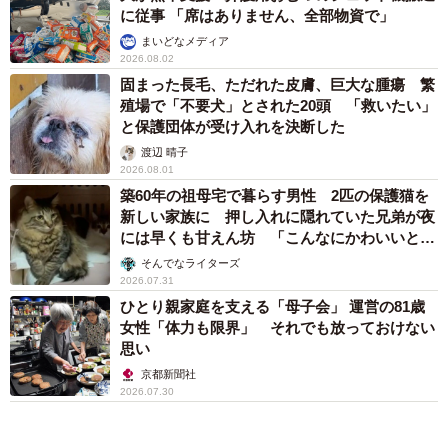
に従事 「席はありません、全部物資で」
まいどなメディア
2026.08.02
固まった長毛、ただれた皮膚、巨大な腫瘍 繁
殖場で「不要犬」とされた20頭 「救いたい」
と保護団体が受け入れを決断した
渡辺 晴子
2026.08.01
築60年の祖母宅で暮らす男性 2匹の保護猫を
新しい家族に 押し入れに隠れていた兄弟が夜
には早くも甘えん坊 「こんなにかわいいと
は」
そんでなライターズ
2026.07.31
ひとり親家庭を支える「母子会」 運営の81歳
女性「体力も限界」 それでも放っておけない
思い
京都新聞社
2026.07.30