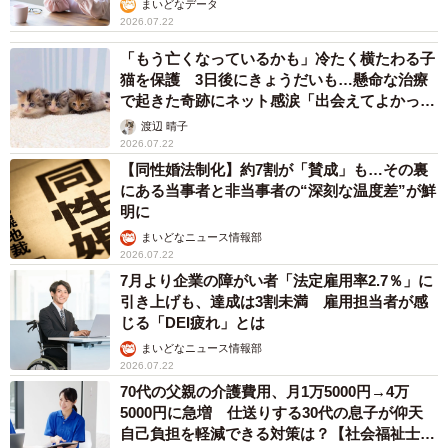
まいどなデータ
2026.07.22
「もう亡くなっているかも」冷たく横たわる子
猫を保護 3日後にきょうだいも…懸命な治療
で起きた奇跡にネット感涙「出会えてよかった
ね
渡辺 晴子
2026.07.22
【同性婚法制化】約7割が「賛成」も…その裏
にある当事者と非当事者の“深刻な温度差”が鮮
明に
まいどなニュース情報部
2026.07.22
7月より企業の障がい者「法定雇用率2.7％」に
引き上げも、達成は3割未満 雇用担当者が感
じる「DEI疲れ」とは
まいどなニュース情報部
2026.07.22
70代の父親の介護費用、月1万5000円→4万
5000円に急増 仕送りする30代の息子が仰天
自己負担を軽減できる対策は？【社会福祉士が