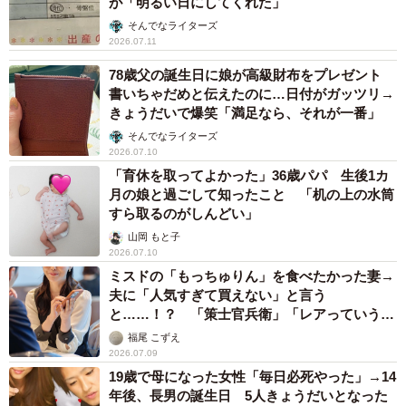
が「明るい日にしてくれた」
そんでなライターズ
2026.07.11
78歳父の誕生日に娘が高級財布をプレゼント
書いちゃだめと伝えたのに…日付がガッツリ→
きょうだいで爆笑「満足なら、それが一番」
そんでなライターズ
2026.07.10
「育休を取ってよかった」36歳パパ 生後1カ
月の娘と過ごして知ったこと 「机の上の水筒
すら取るのがしんどい」
山岡 もと子
2026.07.10
ミスドの「もっちゅりん」を食べたかった妻→
夫に「人気すぎて買えない」と言う
と……！？ 「策士官兵衛」「レアっていうこ
とばに弱い？」
福尾 こずえ
2026.07.09
19歳で母になった女性「毎日必死やった」→14
年後、長男の誕生日 5人きょうだいとなった