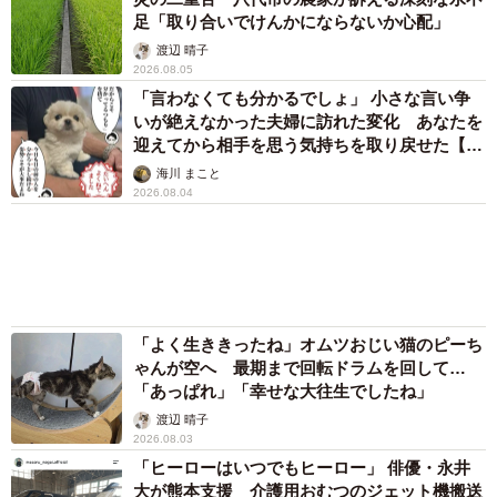
足「取り合いでけんかにならないか心配」
渡辺 晴子
2026.08.05
「言わなくても分かるでしょ」 小さな言い争
いが絶えなかった夫婦に訪れた変化 あなたを
迎えてから相手を思う気持ちを取り戻せた【漫
画】
海川 まこと
2026.08.04
「よく生ききったね」オムツおじい猫のピーち
ゃんが空へ 最期まで回転ドラムを回して…
「あっぱれ」「幸せな大往生でしたね」
渡辺 晴子
2026.08.03
「ヒーローはいつでもヒーロー」 俳優・永井
大が熊本支援 介護用おむつのジェット機搬送