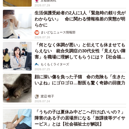
京都新聞社
2026.07.29
生活保護受給者の2人に1人「緊急時の頼り先が
わからない」 命に関わる情報格差の実態が明
らかに
まいどなニュース情報部
2026.07.26
「何となく体調が悪い」と伝えても休ませても
らえない 統合失調症の30代女性「見えない障
害」を職場に理解してもらうには？【社会福祉
士が解説】
もくもくライターズ
2026.07.25
顔に深い傷を負った子猫 命の危険も「生きた
いよね」にゴロゴロ…獣医も驚く奇跡の回復力
渡辺 晴子
2026.07.24
「うちの子は夏休み中どこへ行けばいいの？」
障害のある子の居場所になる「放課後等デイサ
ービス」とは【社会福祉士が解説】