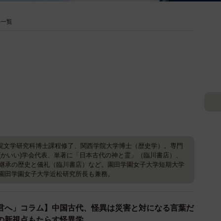
事一覧
大学院文学研究科博士課程修了、関西学院大学博士（歴史学）。専門
(かいい)学会代表、単著に「日本古代の神と霊」（臨川書店）、
継承の歴史と儀礼（臨川書店）など。園田学園女子大学短期大学
園田学園女子大学近松研究所長も兼務。
君へ」コラム】中国古代、怪異は災害と対になる言葉だ
への新視点もたらす怪異学