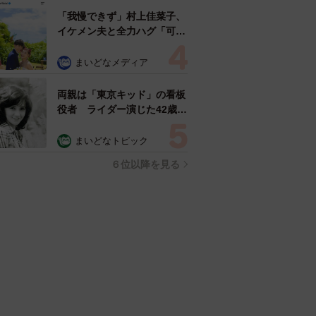
「我慢できず」村上佳菜子、
イケメン夫と全力ハグ「可愛
いふたり」「素敵なご夫婦」
まいどなメディア
両親は「東京キッド」の看板
役者 ライダー演じた42歳元
俳優が再婚妻との「ウエディ
ングフォト」計画を明言
まいどなトピック
「センスあるカメラマン求
６位以降を見る
む」