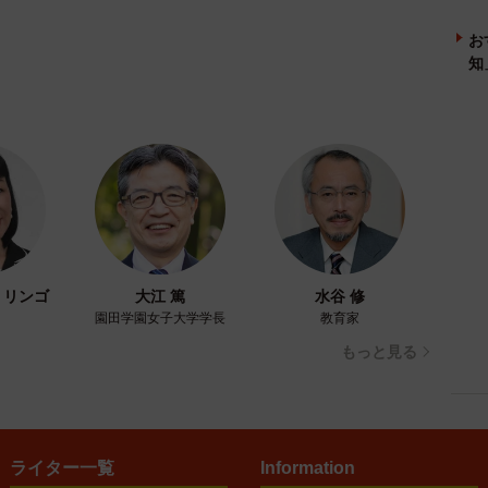
お
知
・リンゴ
大江 篤
水谷 修
園田学園女子大学学長
教育家
もっと見る
ライター一覧
Information