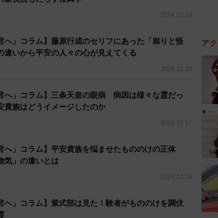
2024.12.19
君へ」コラム】藤原行成のセリフにあった「祟りと怪
アク
味の違いから平安の人々の心が見えてくる
2024.12.18
君へ」コラム】三条天皇の眼病 病因は様々な霊だっ
安貴族はどうイメージしたのか
2024.12.17
君へ」コラム】平安貴族を悩ませたもののけの正体
物気」の違いとは
2024.12.16
君へ」コラム】紫式部は見た！験者がもののけを調伏
霊