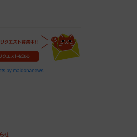
ts by maidonanews
らせ