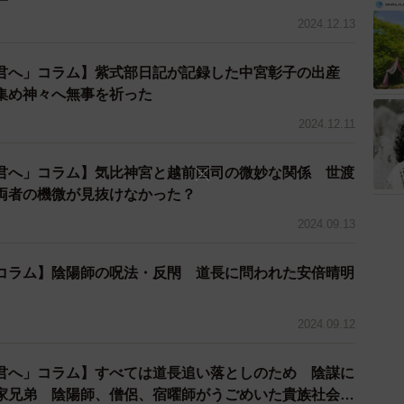
2024.12.13
君へ」コラム】紫式部日記が記録した中宮彰子の出産
集め神々へ無事を祈った
2024.12.11
君へ」コラム】気比神宮と越前国司の微妙な関係 世渡
両者の機微が見抜けなかった？
2024.09.13
コラム】陰陽師の呪法・反閇 道長に問われた安倍晴明
2024.09.12
君へ」コラム】すべては道長追い落としのため 陰謀に
家兄弟 陰陽師、僧侶、宿曜師がうごめいた貴族社会の