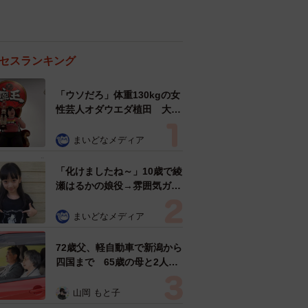
セスランキング
「ウソだろ」体重130kgの女
性芸人オダウエダ植田 大学
時代のほっそり姿に「マジ
で」
まいどなメディア
「化けましたね～」10歳で綾
瀬はるかの娘役→雰囲気ガラ
リの18歳に成長 「メイクで
雰囲気が」「宝塚に入れそ
まいどなメディア
う」
72歳父、軽自動車で新潟から
四国まで 65歳の母と2人で
3泊4日の旅 パーキングの休
憩まで分刻み… 「大学生で
山岡 もと子
も組まねえよ！」