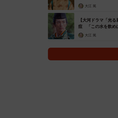
闇
大江 篤
【大河ドラマ「光る
痘 「この水を飲め
大江 篤