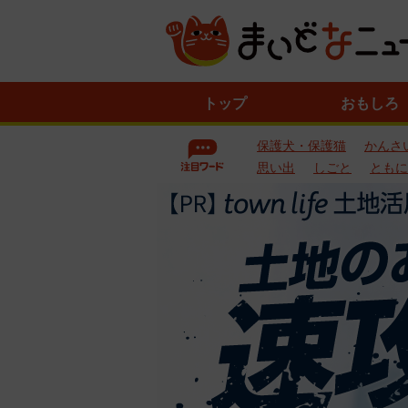
ニ
トップ
おもしろ
ュ
ー
保護犬・保護猫
かんさ
ス
一
思い出
しごと
ともに
覧