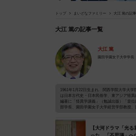
トップ
まいどなファミリー
大江 篤の記
大江 篤の記事一覧
大江 篤
園田学園女子大学学長
1961年1月22日生まれ 関西学院大学
は日本古代史・日本民俗学、東アジア恠異
編著に「怪異学講義」（勉誠出版）「皇位
部学長、園田学園女子大学経営学部教授、
【大河ドラマ「光る
った 「不思議」