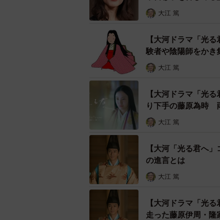
大江 篤
【大河ドラマ「光る
験者や陰陽師をかき
大江 篤
【大河ドラマ「光る
り下手の藤原為時 
大江 篤
【大河「光る君へ」
の進言とは
大江 篤
【大河ドラマ「光る
走った藤原伊周・隆