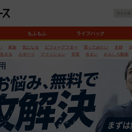
もふもふ
ライフハック
い
家族
気になる
ビフォーアフター
買ってみたい
夫婦
生きる
スポーツ
ファッション
災害
住まい
おもしろ動画