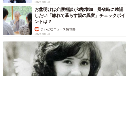
2026.08.08
お盆明けは介護相談が3割増加 帰省時に確認
したい「離れて暮らす親の異変」チェックポイ
ントは？
まいどなニュース情報部
2026.08.08
両親は「東京キッド」の看板役者 ライダー演じた42歳元俳優
が再婚妻との「ウエディングフォト」計画を明言 「センスあ
るカメラマン求む」