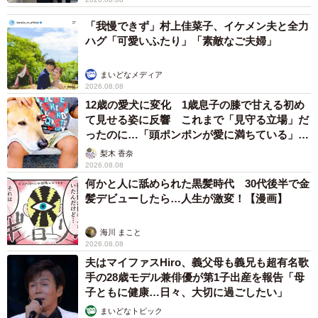
「我慢できず」村上佳菜子、イケメン夫と全力
ハグ「可愛いふたり」「素敵なご夫婦」
まいどなメディア
2026.08.08
12歳の愛犬に変化 1歳息子の膝で甘える初め
て見せる姿に反響 これまで「見守る立場」だ
ったのに…「頭ポンポンが愛に満ちている」
「尊…」
梨木 香奈
2026.08.08
何かと人に舐められた黒髪時代 30代後半で金
髪デビューしたら…人生が激変！【漫画】
海川 まこと
2026.08.08
夫はマイファスHiro、義父母も義兄も超有名歌
手の28歳モデル兼俳優が第1子出産を報告「母
子ともに健康…日々、大切に過ごしたい」
まいどなトピック