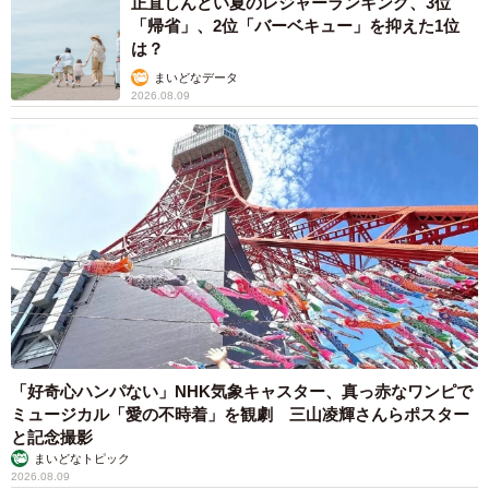
正直しんどい夏のレジャーランキング、3位
「帰省」、2位「バーベキュー」を抑えた1位
は？
まいどなデータ
2026.08.09
4/5
「好奇心ハンパない」NHK気象キャスター、真っ赤なワンピで
ミュージカル「愛の不時着」を観劇 三山凌輝さんらポスター
4人の子どもとともに世界一周旅行にチャレンジする木村剛士さん（本人
と記念撮影
提供）
まいどなトピック
2026.08.09