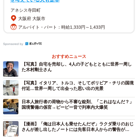
歳の長男、12歳の次女、9歳の次男と5人家族です。
アネシス寺田町
大阪府 大阪市
アルバイト・パート：時給1,333円～1,433円
Sponsored by
おすすめニュース
【写真】自宅を売却し、4人の子どもとともに世界一周し
た木村剛士さん
【写真】イタリア、トルコ、そしてボリビア・チリの国境
付近…世界一周して出会った思い出の光景
日本人旅行者の荷物から不審な錠剤、「これはなんだ？」
国境警備の係官→ピーピー音で列車内大爆笑
【漫画】「俺は日本人も乗せたんだぞ」ラクダ乗りのおじ
さんが差し出したノートには先客日本人からの警告が…