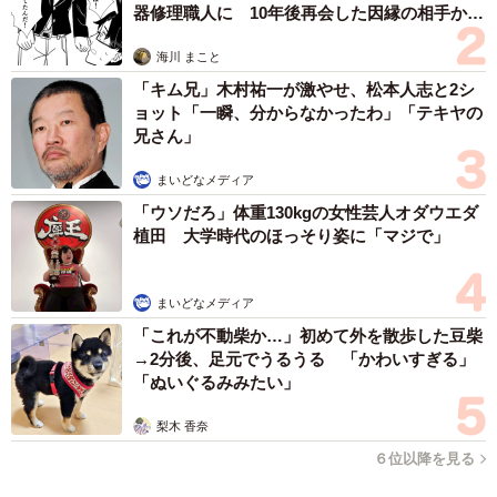
器修理職人に 10年後再会した因縁の相手から
思わぬ申し出【漫画】
海川 まこと
「キム兄」木村祐一が激やせ、松本人志と2シ
ョット「一瞬、分からなかったわ」「テキヤの
兄さん」
まいどなメディア
「ウソだろ」体重130kgの女性芸人オダウエダ
植田 大学時代のほっそり姿に「マジで」
3/5
トルコのカッパドキアにて長女と撮影（木村さん提供）
まいどなメディア
「これが不動柴か…」初めて外を散歩した豆柴
ー4人の子どもとの旅路は大変だったのではないでしょうか
→2分後、足元でうるうる 「かわいすぎる」
「ぬいぐるみみたい」
道中で色々なことがありましたが、日本との差をもっとも
梨木 香奈
感じたのはトイレ事情でした。海外で利用した宿泊施設
は、大半がシャワーとトイレが同じスペースにあり、5人で
６位以降を見る
滞在した際に不便でした。シャワーかトイレのどちらかを