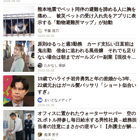
2026.08.08
熊本地震でペット同伴の避難を諦める人に胸を
痛め… 被災ペットの受け入れ先をアプリに表
5/5
示する「動物避難所マップ」が始動
平藤 清刀
ボリビアとチリの国境付近での一枚（木村さん提供）
2026.08.08
原則ゆるっと週3勤務 カード支払い日直前は
ー最後に、今後も旅を続ける予定なのでしょうか
鬼出勤 借金に追われる風俗嬢 それでも足り
ない場合は朝までガールズバー副業【現役キャ
ストに取材】
家族全員での旅はここで終了となりました。ただ長女とケ
たかなし 亜妖
2026.08.08
ニアで支援活動などをおこないたいと話をしており、今後
19歳でハライチ岩井勇気と年の差婚から3年、
もケニアには行くことになりそうです。またトルコランプ
22歳元おはガール髪バッサリ「ショート似合い
などの雑貨品の販売をするため、仕入れも兼ねて私の旅は
すぎ」
まだまだ続きそうです。
まいどなメディア
2026.08.08
オフィスに置かれたウォーターサーバー 空の
◆木村剛士（きむら・たけし）長野で4人の子どもたちと暮
2Lボトル持参し毎日給水する男性社員→総務担
らすシングルファーザー。50歳になり仕事をやめ、家を売
当者の注意にまさかの逆ギレ！【弁護士が解
説】
り、2カ月半かけて子どもたちと世界一周の旅をおこなう。
長澤 芳子
2026.08.08