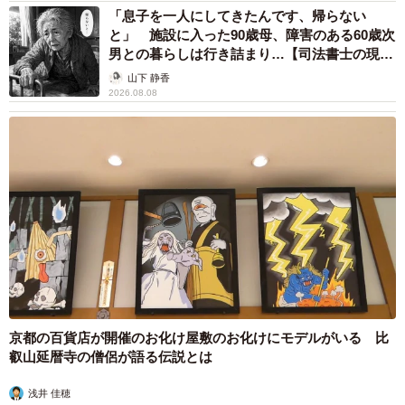
「息子を一人にしてきたんです、帰らない
と」 施設に入った90歳母、障害のある60歳次
男との暮らしは行き詰まり…【司法書士の現場
から】
山下 静香
2026.08.08
京都の百貨店が開催のお化け屋敷のお化けにモデルがいる 比
叡山延暦寺の僧侶が語る伝説とは
浅井 佳穂