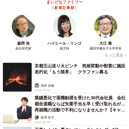
まいどなファミリー
誰かが使うと、もう一方もだれも使えなくなります。
（新着記事順）
また日本のトイレとは違い、使用済みのトイレットペーパ
ーを水に流せません。日本では当たり前のように水に流す
ので、無意識でトイレットペーパーを便器に流そうとして
森岡 浩
ハイヒール・リンゴ
大江 篤
しまいます。特に韓国・カンボジア・ケニア・ボリビアの4
姓氏研究家
漫才師
園田学園女子大学学長
国では、子どもが使用した際に何度か詰まらせてしまい、
もっと見る
修理をするのが大変でした。
京都五山送り火ピンチ 気候変動や獣害に施設
老朽化「もう限界」 クラファン募る
浅井 佳穂
2026.08.09
業績悪化で退職勧奨を受けた30代会社員 会社
都合退職ならば失業手当を早く受け取れるが…
再就職の活動で不利になりませんか？【キャリ
アカウンセラーが解説】
長澤 芳子
2026.08.09