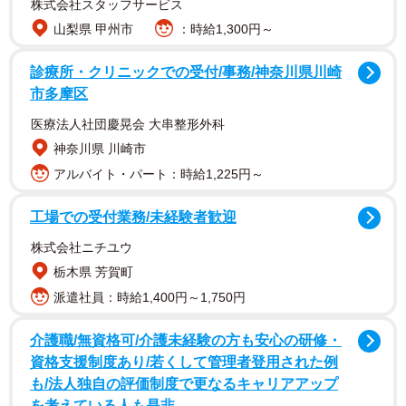
株式会社スタッフサービス
山梨県 甲州市
：時給1,300円～
診療所・クリニックでの受付/事務/神奈川県川崎
市多摩区
医療法人社団慶晃会 大串整形外科
神奈川県 川崎市
アルバイト・パート：時給1,225円～
2024年12月から約2カ月半をかけて、韓国・タイ・カンボ
工場での受付業務/未経験者歓迎
ジア・インドネシア・インド・オマーン・トルコ・スイ
ス・ケニア・イタリア・アメリカ・ボリビア・コロンビア
株式会社ニチユウ
の13カ国を回った木村剛士さんに詳しく話を聞きました。
栃木県 芳賀町
派遣社員：時給1,400円～1,750円
ーご家族で旅をされたということですが、家族構成を教え
介護職/無資格可/介護未経験の方も安心の研修・
てください
資格支援制度あり/若くして管理者登用された例
も/法人独自の評価制度で更なるキャリアアップ
私は今年で50歳になる子どもたちの父で、17歳の長女、14
を考えている人も是非