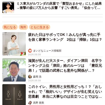
ミス東大がルワンダの床屋で「髪型おまかせ」にした結果
→衝撃の姿に7万人から反響「すごい勇気」「似合って
る」
気になる
海外
ともに生きる
2/5
疲れた日はサボってOK！みんなが真っ先に手
を抜く家事ランキング 2位は「掃除」1位は？
イタリア・ピサの斜塔の前で長男と撮影（木村さん提供）
まいどなニュース情報部
ー世界一周をしようと思ったきっかけは何ですか
2026.08.09
滋賀が生んだ大スター、ダイアン津田 名字ラ
ンキング上位「津田」姓のルーツは 「豊臣兄
昔からの夢だったというわけでもなく、思いつきとしかい
弟！」で話題の武将にも意外な関係が…？
いようがありません。思いついた当初は、「行く先々で
森岡 浩
SNSで情報発信しよう」「知名度アップさせたい」と考え
2026.08.09
ていましたが、行くと決まってからは子どもたちの思い出
このトイレ、男性用と女性用どっち！？「おし
ゃれ」で「格好いい」デザインが生む笑えない
作りを最優先にしようと考えるようになりました。
悲喜劇 本当に大事なのは目立つことではな
く…
高野 朋美
子どもたちの未来もどうなるかわからないなかで、親とし