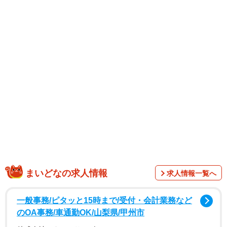
1/5
家を売ったお金で家族5人の世界一周旅行に出かける ※画像はイメージ
まいどなの求人情報
です（twinsterphoto/stock.adobe.com）
求人情報一覧へ
一般事務/ピタッと15時まで/受付・会計業務など
のOA事務/車通勤OK/山梨県/甲州市