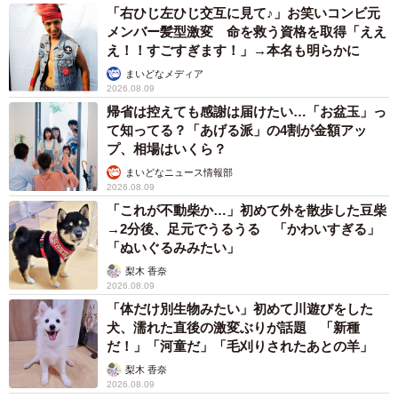
ー水回りは日本はかなり恵まれているようですね
「右ひじ左ひじ交互に見て♪」お笑いコンビ元
メンバー髪型激変 命を救う資格を取得「ええ
え！！すごすぎます！」→本名も明らかに
水道水を口にできる国が少なかったので、宿泊施設を利用
まいどなメディア
する前には大量に水を購入しなければなりません。5人分必
2026.08.09
要なので大変でした。タイ・カンボジア・バリ・インド・
帰省は控えても感謝は届けたい…「お盆玉」っ
ケニアでは、歯磨き程度でも水道水を使わない方がいいと
て知ってる？「あげる派」の4割が金額アッ
プ、相場はいくら？
言われており、歯ブラシを洗うのにもペットボトルの水を
まいどなニュース情報部
使っていました。
2026.08.09
「これが不動柴か…」初めて外を散歩した豆柴
お湯を利用しようとしても、日本のように安定した温度で
→2分後、足元でうるうる 「かわいすぎる」
「ぬいぐるみみたい」
長時間利用できる国は少なかったです。熱湯が出てくる国
梨木 香奈
もあれば、使っている最中に冷たくなってしまうなんてこ
2026.08.09
ともありました。
「体だけ別生物みたい」初めて川遊びをした
犬、濡れた直後の激変ぶりが話題 「新種
ーお風呂はどうされていたのですか
だ！」「河童だ」「毛刈りされたあとの羊」
梨木 香奈
2026.08.09
できるだけ湯船の付いている宿泊施設を選んでいたのです