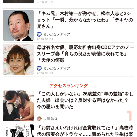
2026.08.09
て人生の選択肢を増やしてあげたいと考えていました。だ
「キム兄」木村祐一が激やせ、松本人志と2シ
ったら海外旅行ではなく世界一周をして、世界で活躍して
ョット「一瞬、分からなかったわ」「テキヤの
いる素敵な人たちに会ってほしいって思ったんですよね。
兄さん」
まいどなメディア
2026.08.09
母は有名女優、慶応幼稚舎出身CBCアナのノー
スリーブ姿「育ちの良さが表情に表れてる」
「天使の笑顔」
まいどなメディア
2026.08.09
アクセスランキング
「この人しかいない」26歳差の“年の差婚”をし
た夫婦 出会いは？反対する声はなかった？
今の思いを聞いた
古川 諭香
「お前さえいなければ金賞取れてた！」高校時
代の演奏会がトラウマ……責められた学生は楽