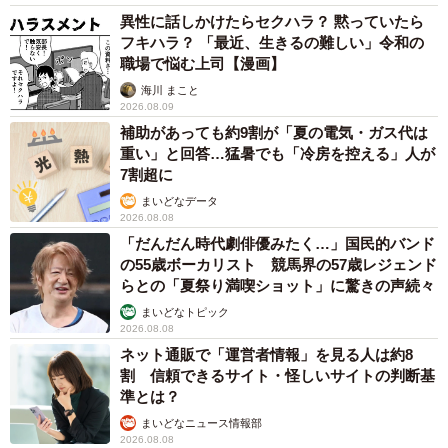
が、使える所はほとんどありませんでした。湯船はあって
異性に話しかけたらセクハラ？ 黙っていたら
フキハラ？ 「最近、生きるの難しい」令和の
も栓がなかったり、割れていたり、溜まるほどお湯がでな
職場で悩む上司【漫画】
かったりとゆっくりお湯に浸かるなんてことはできません
海川 まこと
でした。日本に帰ってきて、やっとゆっくりお湯に浸かる
2026.08.09
ことができて、日本の良さを再認識しました。
補助があっても約9割が「夏の電気・ガス代は
重い」と回答…猛暑でも「冷房を控える」人が
7割超に
世界一周をしたことで、改めて日本の水環境のすばらしさ
まいどなデータ
を感じました。トイレットペーパーをトイレに流しても問
2026.08.08
題ないし、水道水を口にしても腹を壊すことはありませ
「だんだん時代劇俳優みたく…」国民的バンド
の55歳ボーカリスト 競馬界の57歳レジェンド
ん。夜になって飲料水がなくなっても、コンビニや自動販
らとの「夏祭り満喫ショット」に驚きの声続々
売機で水を購入できるなんて海外では考えられません。世
まいどなトピック
界一周中は、各国の環境が当たり前だと受け入れていたの
2026.08.08
ですが、日本に帰ってきたときに感じた安心、安全、便利
ネット通販で「運営者情報」を見る人は約8
割 信頼できるサイト・怪しいサイトの判断基
さはありがたいことだなと身に沁みました。
準とは？
まいどなニュース情報部
2026.08.08