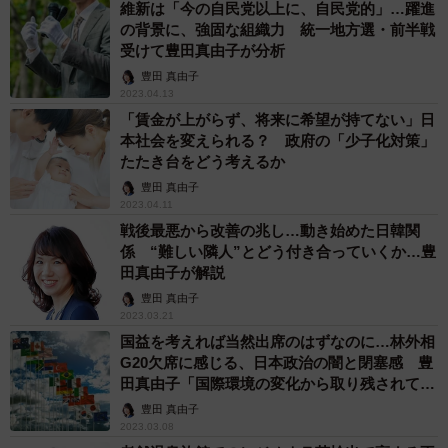
維新は「今の自民党以上に、自民党的」…躍進
の背景に、強固な組織力 統一地方選・前半戦
受けて豊田真由子が分析
豊田 真由子
2023.04.13
「賃金が上がらず、将来に希望が持てない」日
本社会を変えられる？ 政府の「少子化対策」
たたき台をどう考えるか
豊田 真由子
2023.04.11
戦後最悪から改善の兆し…動き始めた日韓関
係 “難しい隣人”とどう付き合っていくか…豊
田真由子が解説
豊田 真由子
2023.03.21
国益を考えれば当然出席のはずなのに…林外相
G20欠席に感じる、日本政治の闇と閉塞感 豊
田真由子「国際環境の変化から取り残されてい
る」
豊田 真由子
2023.03.08