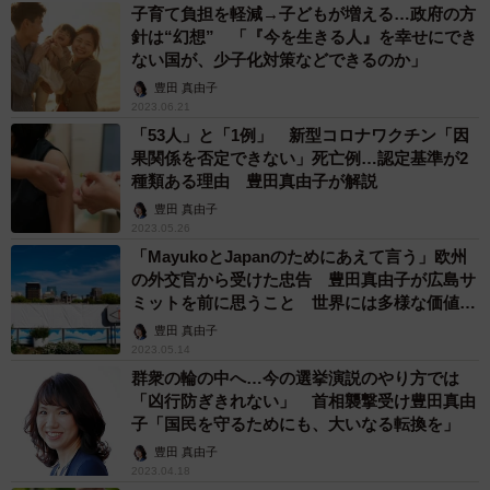
子育て負担を軽減→子どもが増える…政府の方
針は“幻想” 「『今を生きる人』を幸せにでき
ない国が、少子化対策などできるのか」
豊田 真由子
2023.06.21
「53人」と「1例」 新型コロナワクチン「因
果関係を否定できない」死亡例…認定基準が2
種類ある理由 豊田真由子が解説
豊田 真由子
2023.05.26
「MayukoとJapanのためにあえて言う」欧州
の外交官から受けた忠告 豊田真由子が広島サ
ミットを前に思うこと 世界には多様な価値観
や立場がある
豊田 真由子
2023.05.14
群衆の輪の中へ…今の選挙演説のやり方では
「凶行防ぎきれない」 首相襲撃受け豊田真由
子「国民を守るためにも、大いなる転換を」
豊田 真由子
2023.04.18