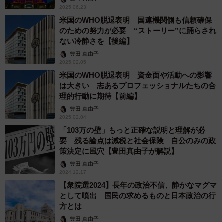
2025.06.23
米国のWHO脱退表明 国連機関側も信頼確保
のための努力が必要 “ストーリー”に踊らされ
ない冷静さを【後編】
豊田 真由子
2025.02.05
米国のWHO脱退表明 資金面や活動への影響
は大きい 志あるプロフェッショナルたちの合
理的行動に期待【前編】
豊田 真由子
2025.02.04
「103万の壁」もっと正確な説明と理解が必
要 残る論点は減税と社会保険 自公のみの政
策決定に風穴【豊田真由子が解説】
豊田 真由子
2024.12.17
【衆院選2024】長年の政治不信、静かなマグマ
として噴出 国民の求めるものと日本政治の行
方とは
豊田 真由子