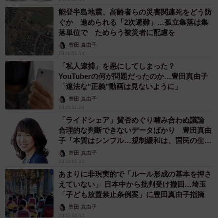
能登半島地震、高齢者らの災害関連死をどう防
ぐか 進められる「2次避難」…孤立集落は集
落単位で ためらう被災者に配慮を
豊田 真由子
2024.01.14
「私人逮捕」を悪にしてしまった？
YouTuberの何が問題だったのか…豊田真由子
「違法な"正義"動画は見ないように」
豊田 真由子
2023.11.28
「ライドシェア」賛否めぐり噛み合わぬ議論
合理的な判断できないデータばかり 豊田真由
子「本質はシンプル…規制緩和は、国民の生命
安全を最優先に」
豊田 真由子
2023.10.30
あまりに非現実的で「ルール形成の基本を押さ
えていない」 日本中から批判受け撤回…埼玉
「子ども放置禁止条例案」に豊田真由子指摘
豊田 真由子
2023.10.12