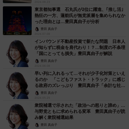
2024.08.23
東京都知事選 石丸氏が2位に躍進、｢推し活｣
熱狂の一方、蓮舫氏が無党派層を集められなか
った理由とは…豊田真由子が分析
豊田 真由子
2024.07.08
インバウンド不動産投資で新たな問題 日本人
が知らずに税金を肩代わり！？…制度の不条理
「国にとっても損失」豊田真由子が解説
豊田 真由子
2024.06.08
早い列に入れるって…それが少子化対策といえ
るのか 「こどもファスト・トラック」に感じ
る政府のズレっぷり 豊田真由子「余計な社会
の分断招く」
豊田 真由子
2024.05.25
衆院補選で示された「政治への怒りと諦め」…
与野党ともに求められる変革 豊田真由子が読
み解く衆院補選結果
豊田 真由子