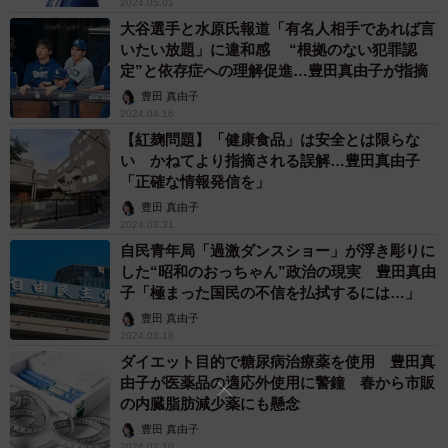
2024.05.01
大谷選手と水原氏報道「有名人相手であれば言
いたい放題」に違和感 “根拠のない犯罪認
定”と依存症への理解促進…豊田真由子が指摘
豊田 真由子
2024.04.16
【紅麹問題】「健康食品」は安全とは限らな
い かねてより指摘される誤解…豊田真由子
「正確な情報発信を」
豊田 真由子
2024.03.31
自民青年局「過激ダンスショー」が浮き彫りに
した“昭和のおっちゃん”政治の現実 豊田真由
子「極まった国民の不信を払拭するには…」
豊田 真由子
2024.03.18
ダイエット目的で糖尿病治療薬を使用 豊田真
由子が医薬品の適応外使用に警鐘 春から市販
の内臓脂肪減少薬にも懸念
豊田 真由子
2024.02.10