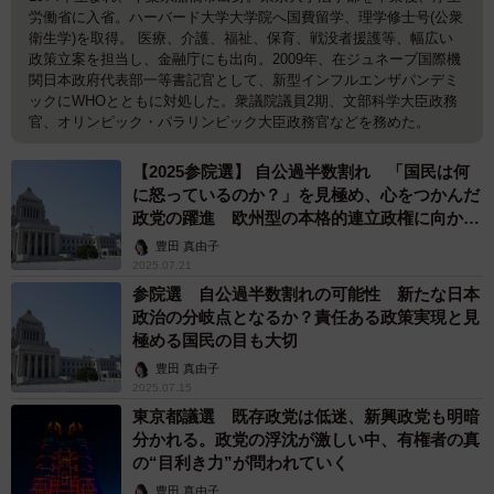
労働省に入省。ハーバード大学大学院へ国費留学、理学修士号(公衆
衛生学)を取得。 医療、介護、福祉、保育、戦没者援護等、幅広い
政策立案を担当し、金融庁にも出向。2009年、在ジュネーブ国際機
関日本政府代表部一等書記官として、新型インフルエンザパンデミ
ックにWHOとともに対処した。衆議院議員2期、文部科学大臣政務
官、オリンピック・パラリンピック大臣政務官などを務めた。
【2025参院選】 自公過半数割れ 「国民は何
に怒っているのか？」を見極め、心をつかんだ
政党の躍進 欧州型の本格的連立政権に向かう
転換点となるか
豊田 真由子
2025.07.21
参院選 自公過半数割れの可能性 新たな日本
政治の分岐点となるか？責任ある政策実現と見
極める国民の目も大切
豊田 真由子
2025.07.15
東京都議選 既存政党は低迷、新興政党も明暗
分かれる。政党の浮沈が激しい中、有権者の真
の“目利き力”が問われていく
豊田 真由子