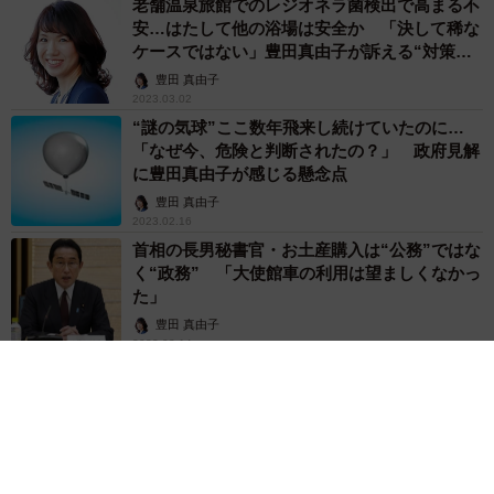
老舗温泉旅館でのレジオネラ菌検出で高まる不
安…はたして他の浴場は安全か 「決して稀な
ケースではない」豊田真由子が訴える“対策の
必要性”
豊田 真由子
2023.03.02
“謎の気球”ここ数年飛来し続けていたのに…
「なぜ今、危険と判断されたの？」 政府見解
に豊田真由子が感じる懸念点
豊田 真由子
2023.02.16
首相の長男秘書官・お土産購入は“公務”ではな
く“政務” 「大使館車の利用は望ましくなかっ
た」
豊田 真由子
2023.02.14
分類変更で「規制はどうなる？」「公費負担
は？」 新型コロナなぜ分類変更が必要なの
か？（３）
豊田 真由子
2023.01.19