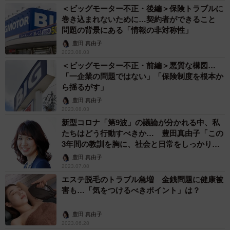
＜ビッグモーター不正・後編＞保険トラブルに
巻き込まれないために…契約者ができること
問題の背景にある「情報の非対称性」
豊田 真由子
2023.08.03
＜ビッグモーター不正・前編＞悪質な構図…
「一企業の問題ではない」「保険制度を根本か
ら揺るがす」
豊田 真由子
2023.08.03
新型コロナ「第9波」の議論が分かれる中、私
たちはどう行動すべきか… 豊田真由子「この
3年間の教訓を胸に、社会と日常をしっかり回
していくべき」
豊田 真由子
2023.07.08
エステ脱毛のトラブル急増 金銭問題に健康被
害も…「気をつけるべきポイント」は？
豊田 真由子
2023.06.28