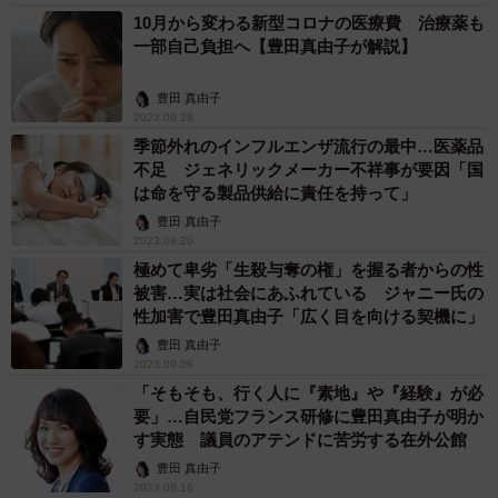
10月から変わる新型コロナの医療費 治療薬も
一部自己負担へ【豊田真由子が解説】
豊田 真由子
2023.09.28
季節外れのインフルエンザ流行の最中…医薬品
不足 ジェネリックメーカー不祥事が要因「国
は命を守る製品供給に責任を持って」
豊田 真由子
2023.09.20
極めて卑劣「生殺与奪の権」を握る者からの性
被害…実は社会にあふれている ジャニー氏の
性加害で豊田真由子「広く目を向ける契機に」
豊田 真由子
2023.09.06
「そもそも、行く人に『素地』や『経験』が必
要」…自民党フランス研修に豊田真由子が明か
す実態 議員のアテンドに苦労する在外公館
豊田 真由子
2023.08.16