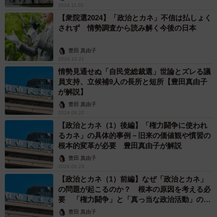
2024.11.02
【衆院選2024】「政治とカネ」不信は払しょく
されず 情勢調査から読み解く今後の日本
豊田 真由子
2024.10.21
情勢見通せぬ「自民党総裁選」世論とズレる議
員支持、立候補9人の長所と短所【豊田真由子
が解説】
豊田 真由子
2024.09.20
【政治とカネ（1）後編】「権力闘争に使われ
るカネ」の具体的事例－旧来の価値観や慣習の
根本的変革が必要 豊田真由子が解説
豊田 真由子
2024.08.23
【政治とカネ（1）前編】なぜ「政治とカネ」
の問題が起こるのか？ 根本の原因を考える必
要 「権力闘争」と「真っ当な政治活動」の区
別と解決策 豊田真由子が解説
豊田 真由子