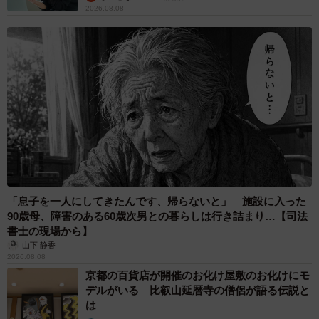
2026.08.08
5/60
メスに好かれる体を持つことは生存戦略として必須（小出もと貴さん提
供）
この出来事から、久慈自身も亜加埜から少しずつ影響を受
け始めます。そして自分も変わろうかと考え始めた矢先、
久慈は偶然元カノと再会します。動揺してしまいしどろも
「息子を一人にしてきたんです、帰らないと」 施設に入った
どろになっている久慈に、亜加埜が久慈の“新しい彼女”を装
90歳母、障害のある60歳次男との暮らしは行き詰まり…【司法
って現れるのでした。この出来事により、久慈と亜加埜の
書士の現場から】
山下 静香
恋愛事情は思わぬ方向へ進んでいくのです。
2026.08.08
京都の百貨店が開催のお化け屋敷のお化けにモ
同作について、作者の小出もと貴さんに詳しく話を聞きま
デルがいる 比叡山延暦寺の僧侶が語る伝説と
した。
は