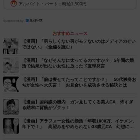
アルバイト・パート：時給1,500円
Sponsored by
おすすめニュース
【漫画】「男らしくない男がモテないのはメディアのせい
ではない」（全編を読む）
【漫画】「なぜそんなに太ってるのですか？」5年間の婚
活で結果が出ない女性に放ったド直球発言
【漫画】「前は痩せてたってことですか？」 50代独身お
ぢが女性へ大失言！ お見合いを成功させる秘訣とは
【漫画】国内線の機内 ガン見してくる美人CA 怖すぎ
る結末に背筋がゾクッ！
2/60
【漫画】アラフォー女性の婚活「年収1000万、イケメン、
彼女の浮気発覚で落ち込む久慈（小出もと貴さん提供）
年下で！」 高望みをやめられない38歳元CA 幻想に弄
ばれた婚活女性の末路
失恋を話題にされながらも生徒たちに慰められる久慈。そ