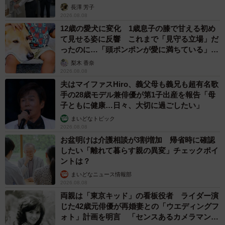
説】
いきなり彼女のように現れる阿加埜（小出もと貴さん提供）
長澤 芳子
2026.08.08
12歳の愛犬に変化 1歳息子の膝で甘える初め
クジャクの「性淘汰」から紐解く、人間と生物の
て見せる姿に反響 これまで「見守る立場」だ
共通点
ったのに…「頭ポンポンが愛に満ちている」
「尊…」
ー「クジャク」の生態をテーマに選んだきっかけはなんだ
梨木 香奈
2026.08.08
ったのでしょうか？
夫はマイファスHiro、義父母も義兄も超有名歌
手の28歳モデル兼俳優が第1子出産を報告「母
初めて生物学の本を読んだ時に、1番インパクトがあったの
子ともに健康…日々、大切に過ごしたい」
がクジャクに代表される性淘汰だったので、第1話目の題材
まいどなトピック
2026.08.08
としました。メスの選り好みがオスの形質を変えていく。
お盆明けは介護相談が3割増加 帰省時に確認
しかもそれが生存にまったく役に立たない、という非合理
したい「離れて暮らす親の異変」チェックポイ
性が衝撃的すぎて、この面白さをそのまま伝えたくて漫画
ントは？
にしました。
まいどなニュース情報部
2026.08.08
両親は「東京キッド」の看板役者 ライダー演
ー「モテているように見せる戦略」など、心理戦の要素も
じた42歳元俳優が再婚妻との「ウエディングフ
すごく面白かったです。恋愛中の人間と動物は似ているの
ォト」計画を明言 「センスあるカメラマン求