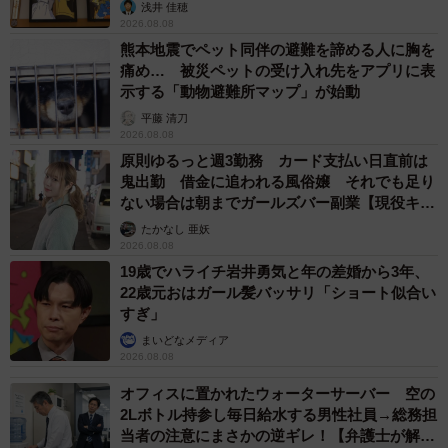
浅井 佳穂
2026.08.08
熊本地震でペット同伴の避難を諦める人に胸を
痛め… 被災ペットの受け入れ先をアプリに表
示する「動物避難所マップ」が始動
平藤 清刀
2026.08.08
原則ゆるっと週3勤務 カード支払い日直前は
鬼出勤 借金に追われる風俗嬢 それでも足り
ない場合は朝までガールズバー副業【現役キャ
ストに取材】
たかなし 亜妖
2026.08.08
19歳でハライチ岩井勇気と年の差婚から3年、
22歳元おはガール髪バッサリ「ショート似合い
すぎ」
まいどなメディア
2026.08.08
オフィスに置かれたウォーターサーバー 空の
2Lボトル持参し毎日給水する男性社員→総務担
6/60
当者の注意にまさかの逆ギレ！【弁護士が解