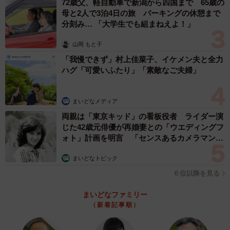
72歳父、軽自動車で新潟から四国まで 65歳の
る特徴”を持つ個体が生き残ってきたというのです。
母と2人で3泊4日の旅 パーキングの休憩まで
分刻み… 「大学生でも組まねえよ！」
山岡 もと子
「我慢できず」村上佳菜子、イケメン夫と全力
ハグ「可愛いふたり」「素敵なご夫婦」
まいどなメディア
両親は「東京キッド」の看板役者 ライダー演
じた42歳元俳優が再婚妻との「ウエディングフ
ォト」計画を明言 「センスあるカメラマン求
む」
まいどなトピック
4/60
６位以降を見る
男らしくなくてもいいのはモテている男だけだ！（小出もと貴さん提
まいどなファミリー
供）
（新着記事順）
しかし一方で、筋トレや努力など、自分自身を磨くことで