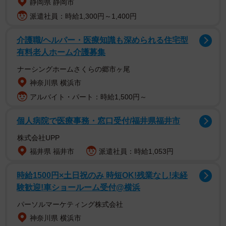
静岡県 静岡市
派遣社員：時給1,300円～1,400円
介護職/ヘルパー・医療知識も深められる住宅型
有料老人ホーム介護募集
ナーシングホームさくらの郷市ヶ尾
神奈川県 横浜市
物語は、高校教師の久慈（くじ）が彼女の浮気現場を目撃
アルバイト・パート：時給1,500円～
し、失恋してしまう場面から始まります。しかも浮気の理
由は「男らしくないから」というものでした。大きなショ
個人病院で医療事務・窓口受付/福井県福井市
ックを受けた久慈は同僚に相談しますが、「確かに女子力
株式会社UPP
が高い」「いつもクリームを塗っている」「脇毛もすね毛
福井県 福井市
派遣社員：時給1,053円
も生えてない」など、追い打ちをかける言葉を浴びせられ
てしまいます。さらにその話は生徒たちの耳にも入り、教
時給1500円×土日祝のみ 時短OK!残業なし!未経
室中に広まってしまうのでした。
験歓迎!車ショールーム受付@横浜
パーソルマーケティング株式会社
神奈川県 横浜市