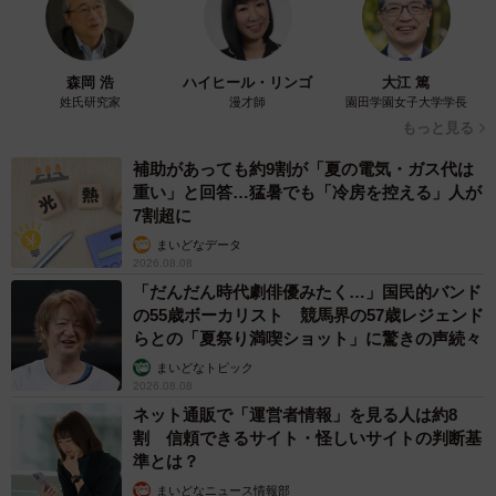
魅力を高めることもできると、生徒たちへ前向きなメッセ
ージを送ります。男子生徒たちの問題を解決したことで、
亜加埜は久慈に生物学部の顧問を頼みますが、その強すぎ
森岡 浩
ハイヒール・リンゴ
大江 篤
る圧に耐えきれず断り、逃げるようにしてその場を後にし
姓氏研究家
漫才師
園田学園女子大学学長
もっと見る
ました。
補助があっても約9割が「夏の電気・ガス代は
重い」と回答…猛暑でも「冷房を控える」人が
7割超に
まいどなデータ
2026.08.08
「だんだん時代劇俳優みたく…」国民的バンド
の55歳ボーカリスト 競馬界の57歳レジェンド
らとの「夏祭り満喫ショット」に驚きの声続々
まいどなトピック
2026.08.08
ネット通販で「運営者情報」を見る人は約8
割 信頼できるサイト・怪しいサイトの判断基
準とは？
まいどなニュース情報部