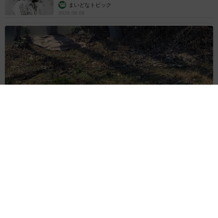
でしょうか？
む」
まいどなトピック
2026.08.08
人は複雑な社会の中で生きているので単純に比べることは
難しいですが、「モテるオスがモテる」など、生物の「恋
愛」には妙な説得力を感じる場面がいくつもあります。遺
伝子を繋いでいく中で培われてきた美意識みたいなものは
人にも生物にも共通してあるのかもしれません。
ITエンジニアがAIとつくる家庭菜園 ローカルLLMのゆるふわ
AIたちとお話しながら開墾してみたら… 夢の「スマートな菜
園生活」実現なるか
井二 かける
2026.08.08
プチバズしたママ友とのLINEスクショ うっ
かり電話番号を流出させちゃった！ 激怒する
友人 慰謝料の相場はいくらですか【弁護士が