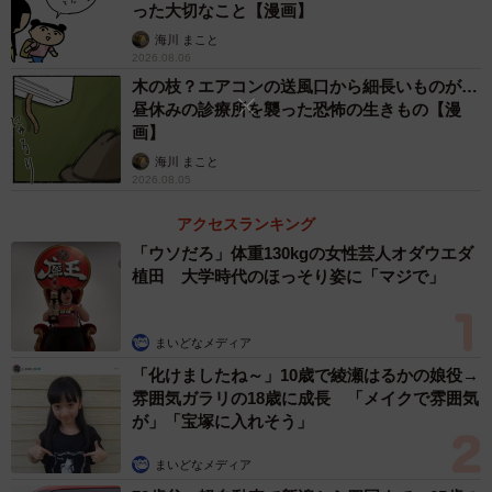
った大切なこと【漫画】
海川 まこと
2026.08.06
木の枝？エアコンの送風口から細長いものが…
昼休みの診療所を襲った恐怖の生きもの【漫
画】
海川 まこと
2026.08.05
3/60
アクセスランキング
いい男の定義が刷り込まれていると力説（小出もと貴さん提供）
「ウソだろ」体重130kgの女性芸人オダウエダ
植田 大学時代のほっそり姿に「マジで」
そこへ現れたのが、生物学に詳しい女子生徒・亜加埜（あ
かの）です。彼女は「なぜ男らしくない男が女からモテな
まいどなメディア
いのか、それはメディアのせいではない。生物学で説明が
「化けましたね～」10歳で綾瀬はるかの娘役→
つく話なのだ」と語り始めます。例えば孔雀は、オスだけ
雰囲気ガラリの18歳に成長 「メイクで雰囲気
が長く美しい尾羽を持っています。これは、突然変異で魅
が」「宝塚に入れそう」
力的な尾羽を持ったオスがメスに選ばれ、その子孫が繁栄
まいどなメディア
してきた結果です。つまり、生物の世界では“異性に選ばれ