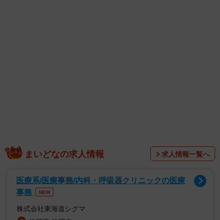
1/60
男らしくない男は生物学的にはモテない（小出もと貴さん提供）
まいどなの求人情報
求人情報一覧へ
医療系/医療事務/内科・呼吸器クリニックの医療
事務
NEW
株式会社東海道シグマ