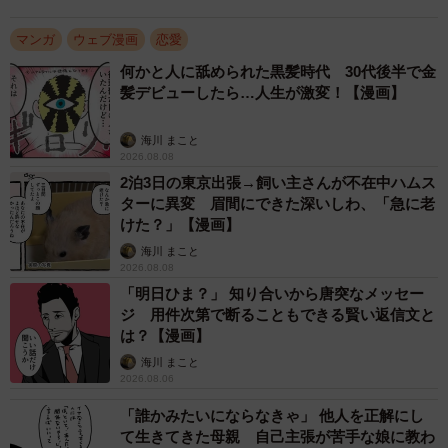
んな中、男子生徒3人から「恋愛弱者男子を救う会」を立ち
マンガ
ウェブ漫画
恋愛
上げたいので顧問になってほしいと頼まれます。彼らは、
何かと人に舐められた黒髪時代 30代後半で金
高身長や筋肉質、整った顔立ちばかりが“モテる男性像”とし
髪デビューしたら…人生が激変！【漫画】
て扱われることに疑問を抱いていました。その風潮を壊し
たいと立ち上がり、モテる男たちの撲滅を掲げます。久慈
海川 まこと
2026.08.08
は先生としてその行為を止めながらも、自身も振られたば
2泊3日の東京出張→飼い主さんが不在中ハムス
かりの身として、完全には否定しきれません。
ターに異変 眉間にできた深いしわ、「急に老
けた？」【漫画】
海川 まこと
2026.08.08
「明日ひま？」 知り合いから唐突なメッセー
ジ 用件次第で断ることもできる賢い返信文と
は？【漫画】
海川 まこと
2026.08.06
「誰かみたいにならなきゃ」 他人を正解にし
て生きてきた母親 自己主張が苦手な娘に教わ