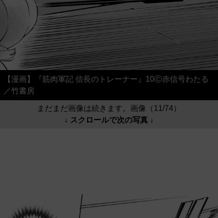
【漫画】『筋肉軍記 信長のトレーナー』10Ⓒ赤信号わたる
／竹書房
まだまだ画像は続きます。画像（11/74）
↓ スクロールで次の写真 ↓