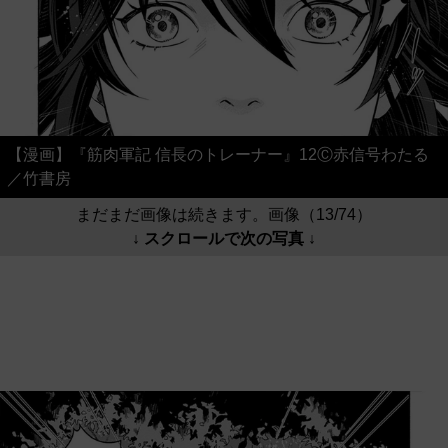
【漫画】『筋肉軍記 信長のトレーナー』12Ⓒ赤信号わたる
／竹書房
まだまだ画像は続きます。画像（13/74）
↓ スクロールで次の写真 ↓