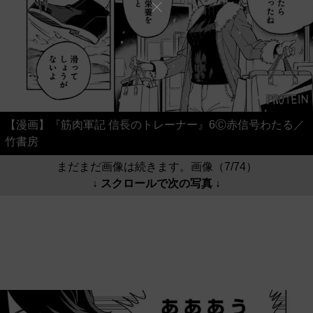
【漫画】『筋肉軍記 信長のトレーナー』6Ⓒ赤信号わたる／
竹書房
まだまだ画像は続きます。画像（7/74）
↓ スクロールで次の写真 ↓