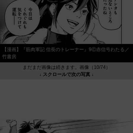
【漫画】『筋肉軍記 信長のトレーナー』9Ⓒ赤信号わたる／
竹書房
まだまだ画像は続きます。画像（10/74）
↓ スクロールで次の写真 ↓