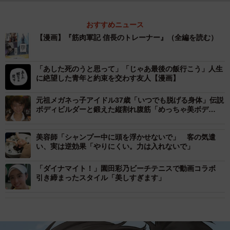
おすすめニュース
【漫画】『筋肉軍記 信長のトレーナー』（全編を読む）
「あした死のうと思って」「じゃあ最後の飯行こう」人生
に絶望した青年と約束を交わす友人【漫画】
元祖メガネっ子アイドル37歳「いつでも脱げる身体」伝説
ボディビルダーと鍛えた縦割れ腹筋「めっちゃ美ボデ
ィ！」「腹筋パキパキ」
美容師「シャンプー中に頭を浮かせないで」 客の気遣
い、実は逆効果「やりにくい。力は入れないで」
「ダイナマイト！」園田彩乃ビーチテニスで動画コラボ
引き締まったスタイル「美しすぎます」