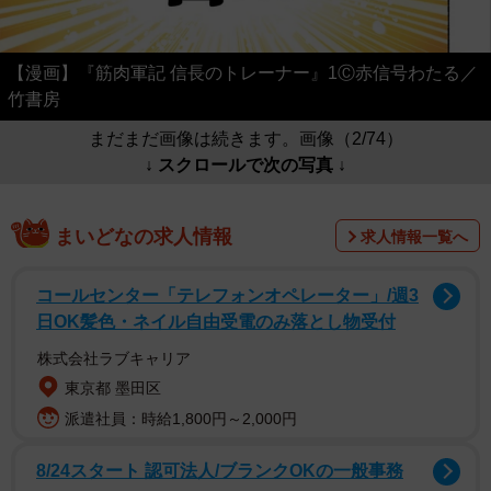
【漫画】『筋肉軍記 信長のトレーナー』1Ⓒ赤信号わたる／
竹書房
まだまだ画像は続きます。画像（2/74）
↓ スクロールで次の写真 ↓
まいどなの求人情報
求人情報一覧へ
コールセンター「テレフォンオペレーター」/週3
日OK髪色・ネイル自由受電のみ落とし物受付
株式会社ラブキャリア
東京都 墨田区
派遣社員：時給1,800円～2,000円
8/24スタート 認可法人/ブランクOKの一般事務