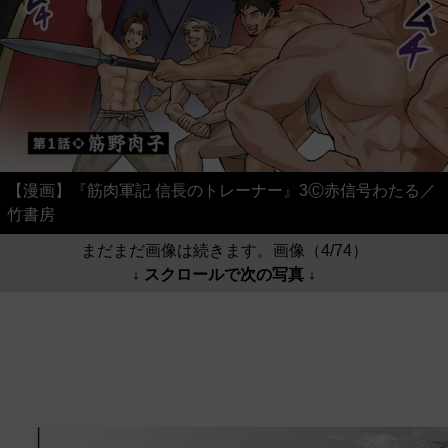
【漫画】『筋肉軍記 信長のトレーナー』3Ⓒ赤信号わたる／
竹書房
まだまだ画像は続きます。画像（4/74）
↓ スクロールで次の写真 ↓