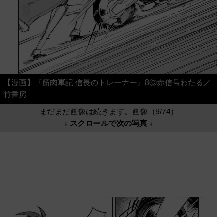
【漫画】『筋肉軍記 信長のトレーナー』8Ⓒ赤信号わたる／
竹書房
まだまだ画像は続きます。画像（9/74）
↓ スクロールで次の写真 ↓