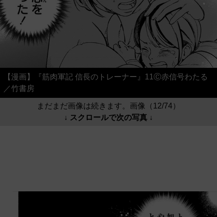
【漫画】『筋肉軍記 信長のトレーナー』11Ⓒ赤信号わたる
／竹書房
まだまだ画像は続きます。画像（12/74）
↓ スクロールで次の写真 ↓