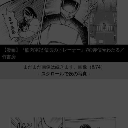
【漫画】『筋肉軍記 信長のトレーナー』7Ⓒ赤信号わたる／
竹書房
まだまだ画像は続きます。画像（8/74）
↓ スクロールで次の写真 ↓