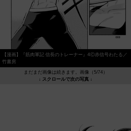
【漫画】『筋肉軍記 信長のトレーナー』4Ⓒ赤信号わたる／
竹書房
まだまだ画像は続きます。画像（5/74）
↓ スクロールで次の写真 ↓