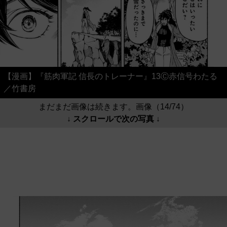
【漫画】『筋肉軍記 信長のトレーナー』13Ⓒ赤信号わたる
／竹書房
まだまだ画像は続きます。画像（14/74）
↓ スクロールで次の写真 ↓