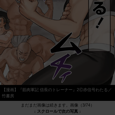
【漫画】『筋肉軍記 信長のトレーナー』2Ⓒ赤信号わたる／
竹書房
まだまだ画像は続きます。画像（3/74）
↓ スクロールで次の写真 ↓