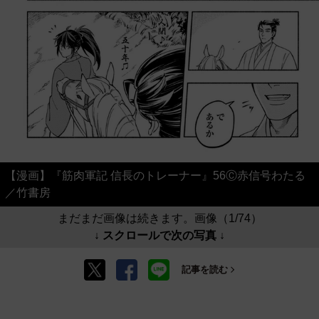
【漫画】『筋肉軍記 信長のトレーナー』56Ⓒ赤信号わたる
／竹書房
まだまだ画像は続きます。画像（1/74）
↓ スクロールで次の写真 ↓
記事を読む