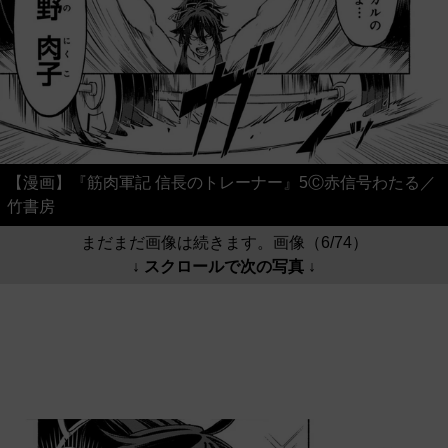
【漫画】『筋肉軍記 信長のトレーナー』5Ⓒ赤信号わたる／
竹書房
まだまだ画像は続きます。画像（6/74）
↓ スクロールで次の写真 ↓