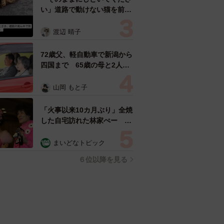
い」道路で動けない猫を前に
返された一言… 懸命に生き
ようとした4日間 「命の重
渡辺 晴子
さはみんな同じ」保護団体代
表の訴え
72歳父、軽自動車で新潟から
四国まで 65歳の母と2人で
3泊4日の旅 パーキングの休
憩まで分刻み… 「大学生で
山岡 もと子
も組まねえよ！」
「火事以来10カ月ぶり」全焼
した自宅訪れた林家ぺー 内
装も壁も取り払われスケルト
ン状態の部屋に呆然
まいどなトピック
６位以降を見る