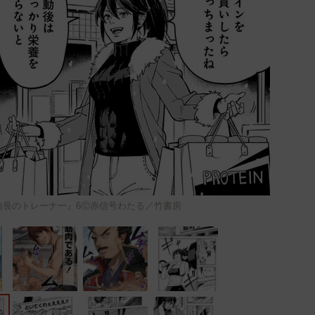
信長のトレーナー』6Ⓒ赤信号わたる／竹書房