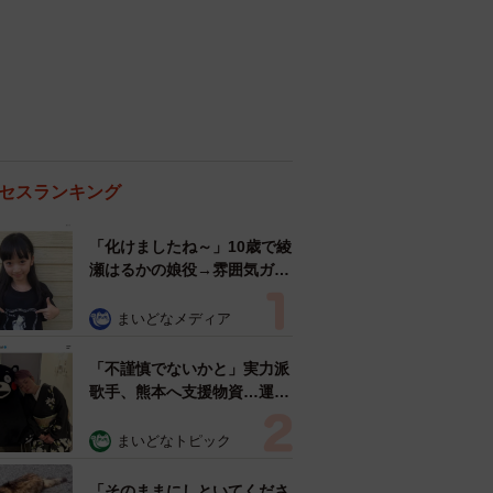
セスランキング
「化けましたね～」10歳で綾
瀬はるかの娘役→雰囲気ガラ
リの18歳に成長 「メイクで
雰囲気が」「宝塚に入れそ
まいどなメディア
う」
「不謹慎でないかと」実力派
歌手、熊本へ支援物資…運搬
トラックの車体デザインにた
めらい 「痛いほど伝わる」
まいどなトピック
「行動され立派」
「そのままにしといてくださ