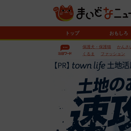
ニ
トップ
おもしろ
ュ
ー
保護犬・保護猫
かんさ
ス
一
くるま
ファッション
覧