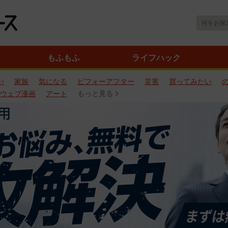
もふもふ
ライフハック
い
家族
気になる
ビフォーアフター
災害
買ってみたい
ウェブ漫画
アート
もっと見る