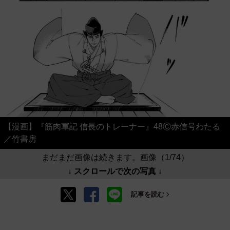
【漫画】『筋肉軍記 信長のトレーナー』48Ⓒ赤信号わたる
／竹書房
まだまだ画像は続きます。画像（1/74）
↓ スクロールで次の写真 ↓
記事を読む