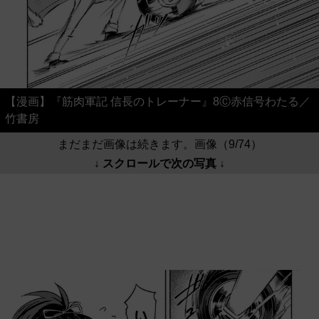
【漫画】『筋肉軍記 信長のトレーナー』8Ⓒ赤信号わたる／
竹書房
まだまだ画像は続きます。画像（9/74）
↓ スクロールで次の写真 ↓