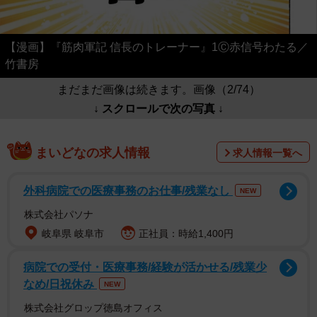
【漫画】『筋肉軍記 信長のトレーナー』1Ⓒ赤信号わたる／
竹書房
まだまだ画像は続きます。画像（2/74）
↓ スクロールで次の写真 ↓
まいどなの求人情報
求人情報一覧へ
外科病院での医療事務のお仕事/残業なし
NEW
株式会社パソナ
岐阜県 岐阜市
正社員：時給1,400円
病院での受付・医療事務/経験が活かせる/残業少
なめ/日祝休み
NEW
株式会社グロップ徳島オフィス