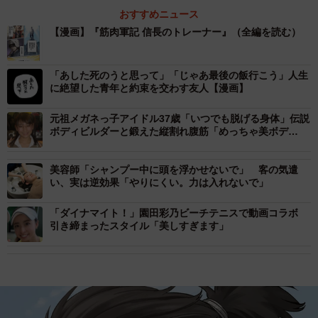
おすすめニュース
【漫画】『筋肉軍記 信長のトレーナー』（全編を読む）
「あした死のうと思って」「じゃあ最後の飯行こう」人生
に絶望した青年と約束を交わす友人【漫画】
元祖メガネっ子アイドル37歳「いつでも脱げる身体」伝説
ボディビルダーと鍛えた縦割れ腹筋「めっちゃ美ボデ
ィ！」「腹筋パキパキ」
美容師「シャンプー中に頭を浮かせないで」 客の気遣
い、実は逆効果「やりにくい。力は入れないで」
「ダイナマイト！」園田彩乃ビーチテニスで動画コラボ
引き締まったスタイル「美しすぎます」