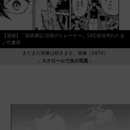
【漫画】『筋肉軍記 信長のトレーナー』13Ⓒ赤信号わたる
／竹書房
まだまだ画像は続きます。画像（14/74）
↓ スクロールで次の写真 ↓