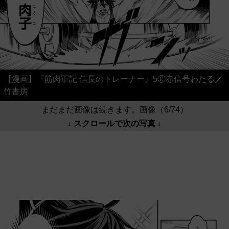
【漫画】『筋肉軍記 信長のトレーナー』5Ⓒ赤信号わたる／
竹書房
まだまだ画像は続きます。画像（6/74）
↓ スクロールで次の写真 ↓