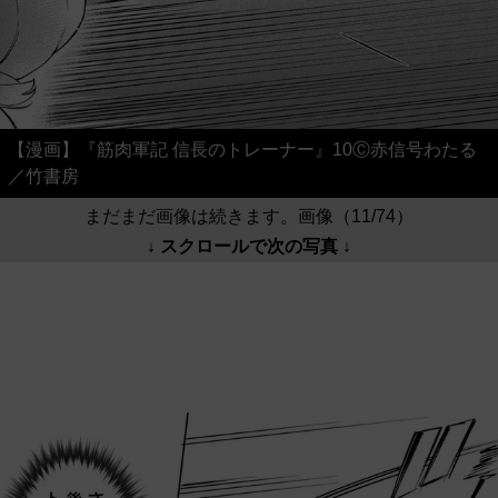
【漫画】『筋肉軍記 信長のトレーナー』10Ⓒ赤信号わたる
／竹書房
まだまだ画像は続きます。画像（11/74）
↓ スクロールで次の写真 ↓