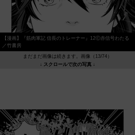
【漫画】『筋肉軍記 信長のトレーナー』12Ⓒ赤信号わたる
／竹書房
まだまだ画像は続きます。画像（13/74）
↓ スクロールで次の写真 ↓