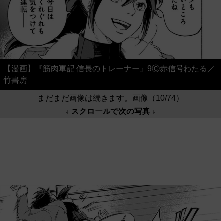
【漫画】『筋肉軍記 信長のトレーナー』9Ⓒ赤信号わたる／
竹書房
まだまだ画像は続きます。画像（10/74）
↓ スクロールで次の写真 ↓