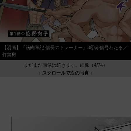
【漫画】『筋肉軍記 信長のトレーナー』3Ⓒ赤信号わたる／
竹書房
まだまだ画像は続きます。画像（4/74）
↓ スクロールで次の写真 ↓