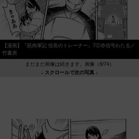
【漫画】『筋肉軍記 信長のトレーナー』7Ⓒ赤信号わたる／
竹書房
まだまだ画像は続きます。画像（8/74）
↓ スクロールで次の写真 ↓