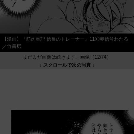
【漫画】『筋肉軍記 信長のトレーナー』11Ⓒ赤信号わたる
／竹書房
まだまだ画像は続きます。画像（12/74）
↓ スクロールで次の写真 ↓