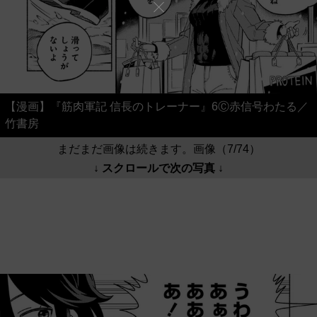
【漫画】『筋肉軍記 信長のトレーナー』6Ⓒ赤信号わたる／
竹書房
まだまだ画像は続きます。画像（7/74）
↓ スクロールで次の写真 ↓