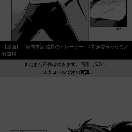
【漫画】『筋肉軍記 信長のトレーナー』4Ⓒ赤信号わたる／
竹書房
まだまだ画像は続きます。画像（5/74）
↓ スクロールで次の写真 ↓