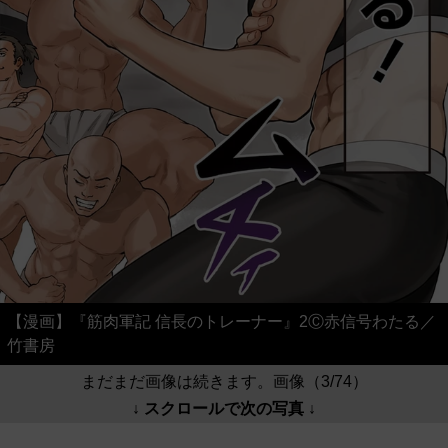
【漫画】『筋肉軍記 信長のトレーナー』2Ⓒ赤信号わたる／
竹書房
まだまだ画像は続きます。画像（3/74）
↓ スクロールで次の写真 ↓